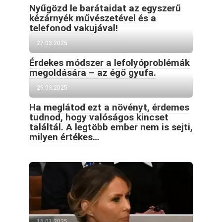
Nyűgözd le barátaidat az egyszerű
kézárnyék művészetével és a
telefonod vakujával!
27.03.2025
Érdekes módszer a lefolyóproblémák
megoldására – az égő gyufa.
26.03.2025
Ha meglátod ezt a növényt, érdemes
tudnod, hogy valóságos kincset
találtál. A legtöbb ember nem is sejti,
milyen értékes…
16.01.2025