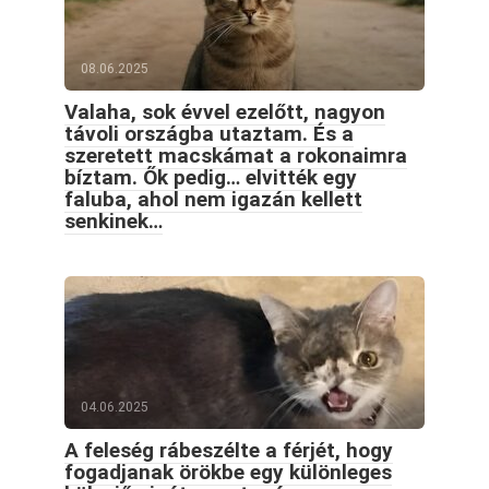
08.06.2025
Valaha, sok évvel ezelőtt, nagyon
távoli országba utaztam. És a
szeretett macskámat a rokonaimra
bíztam. Ők pedig… elvitték egy
faluba, ahol nem igazán kellett
senkinek…
04.06.2025
A feleség rábeszélte a férjét, hogy
fogadjanak örökbe egy különleges