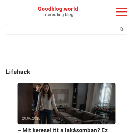
Перейти
Goodblog.world
к
Interesting blog
контенту
Поиск:
Lifehack
20.06.2026
– Mit keresel itt a lakásomban? Ez