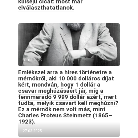
külsejű cicát: most már
elválaszthatatlanok.
31.03.2025
Emlékszel arra a híres történetre a
mérnökről, aki 10 000 dolláros díjat
kért, mondván, hogy 1 dollár a
csavar meghúzásáért jár, míg a
fennmaradó 9 999 dollár azért, mert
tudta, melyik csavart kell meghúzni?
Ez a mérnök nem volt más, mint
Charles Proteus Steinmetz (1865–
1923).
27.03.2025