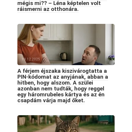
mégis mi?? – Léna képtelen volt
ráismerni az otthonára.
19.12.2025
A férjem éjszaka kiszivárogtatta a
PIN-kódomat az anyjának, abban a
hitben, hogy alszom. A szülei
azonban nem tudták, hogy reggel
egy háromrubeles kártya és az én
csapdám várja majd őket.