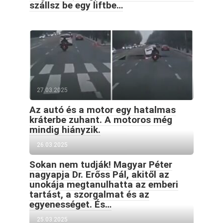
szállsz be egy liftbe…
27.03.2025
Az autó és a motor egy hatalmas
kráterbe zuhant. A motoros még
mindig hiányzik.
26.03.2025
Sokan nem tudják! Magyar Péter
nagyapja Dr. Erőss Pál, akitől az
unokája megtanulhatta az emberi
tartást, a szorgalmat és az
egyenességet. És…
25.03.2025