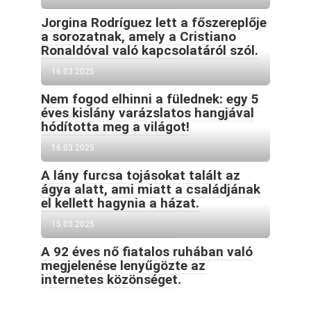
Jorgina Rodríguez lett a főszereplője
a sorozatnak, amely a Cristiano
Ronaldóval való kapcsolatáról szól.
16.03.2025
Nem fogod elhinni a fülednek: egy 5
éves kislány varázslatos hangjával
hódította meg a világot!
16.03.2025
A lány furcsa tojásokat talált az
ágya alatt, ami miatt a családjának
el kellett hagynia a házat.
15.03.2025
A 92 éves nő fiatalos ruhában való
megjelenése lenyűgözte az
internetes közönséget.