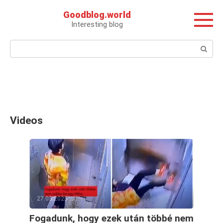
Перейти
Goodblog.world
к
Interesting blog
контенту
Поиск:
Videos
27.03.2025
Fogadunk, hogy ezek után többé nem