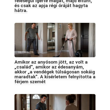
feleségül ígérte magát, majd eltűnt,
és csak az apja régi óráját hagyta
hátra.
06.08.2026
Amikor az anyósom jött, az volt a
„család”, amikor az édesanyám,
akkor „a vendégek túlságosan sokáig
maradtak”. A kísérletem felnyitotta a
férjem szemét