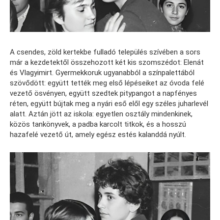
A csendes, zöld kertekbe fulladó település szívében a sors
már a kezdetektől összehozott két kis szomszédot: Elenát
és Vlagyimirt. Gyermekkoruk ugyanabból a színpalettából
szövődött: együtt tették meg első lépéseiket az óvoda felé
vezető ösvényen, együtt szedtek pitypangot a napfényes
réten, együtt bújtak meg a nyári eső elől egy széles juharlevél
alatt. Aztán jött az iskola: egyetlen osztály mindenkinek,
közös tankönyvek, a padba karcolt titkok, és a hosszú
hazafelé vezető út, amely egész estés kalanddá nyúlt.