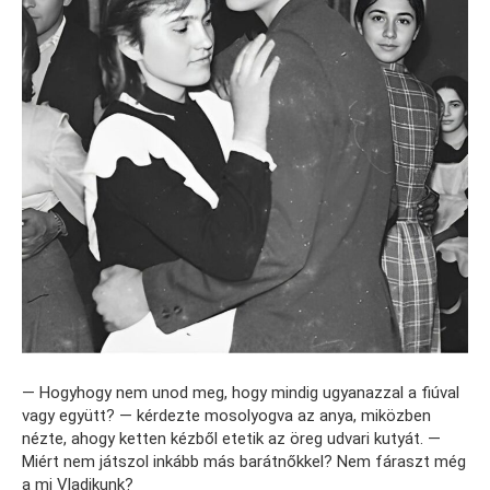
— Hogyhogy nem unod meg, hogy mindig ugyanazzal a fiúval
vagy együtt? — kérdezte mosolyogva az anya, miközben
nézte, ahogy ketten kézből etetik az öreg udvari kutyát. —
Miért nem játszol inkább más barátnőkkel? Nem fáraszt még
a mi Vladikunk?