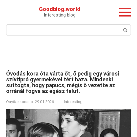
Перейти
Goodblog.world
к
Interesting blog
контенту
Поиск:
Óvodás kora óta várta őt, ő pedig egy városi
szívtipró gyermekével tért haza. Mindenki
suttogta, hogy papucs, mégis ő vezette az
orránál fogva az egész falut.
Опубликовано:
29.01.2026
Interesting