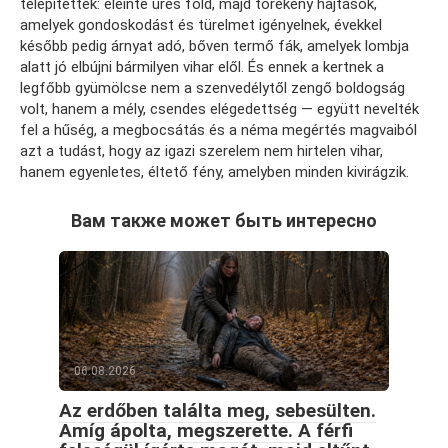
telepítettek: eleinte üres föld, majd törékeny hajtások,
amelyek gondoskodást és türelmet igényelnek, évekkel
később pedig árnyat adó, bőven termő fák, amelyek lombja
alatt jó elbújni bármilyen vihar elől. És ennek a kertnek a
legfőbb gyümölcse nem a szenvedélytől zengő boldogság
volt, hanem a mély, csendes elégedettség — együtt nevelték
fel a hűség, a megbocsátás és a néma megértés magvaiból
azt a tudást, hogy az igazi szerelem nem hirtelen vihar,
hanem egyenletes, éltető fény, amelyben minden kivirágzik.
Вам также может быть интересно
06.08.2026
Az erdőben találta meg, sebesülten.
Amíg ápolta, megszerette. A férfi