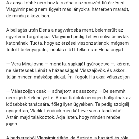
Az anya többé nem hozta szóba a szomszéd fiú érzéseit.
Vlagyimir pedig nem figyelt más lányokra, háttérben maradt,
de mindig a közelben.
A ballagás után Elena a nagyvárosba ment, belemerült az
egyetemi forgatagba, Vlagyimirt pedig fél év múlva behívták
katonának. Tudta, hogy az érzései viszonzatlanok, mégsem
tudott belenyugodni; indulás előtt felkereste Elena anyját.
— Vera Mihajlovna — mondta, sapkáját gyűrögetve —, kérem,
ne siettessék Lénát a házassággal. Visszajövök, és akkor…
talán minden másképp alakul. Írni fogok. Ha akar, válaszoljon.
— Válaszoljon csak — sóhajtott az asszony. — De semmit
nem ígérhetek helyette. A mai fiatalok nemigen hallgatnak az
idősebbek tanácsára, főleg ilyen ügyekben. Te pedig szolgálj
nyugodtan, Vladik. Lénának még két éve van a tanulásból.
Aztán majd találkoztok. Adja Isten, hogy minden rendbe
jöjjön.
A hadseregből Vlagyimir ritkán, de őszinte, a hazáról és róla