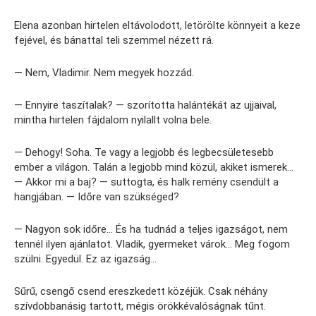
Elena azonban hirtelen eltávolodott, letörölte könnyeit a keze
fejével, és bánattal teli szemmel nézett rá.
— Nem, Vladimir. Nem megyek hozzád.
— Ennyire taszítalak? — szorította halántékát az ujjaival,
mintha hirtelen fájdalom nyilallt volna bele.
— Dehogy! Soha. Te vagy a legjobb és legbecsületesebb
ember a világon. Talán a legjobb mind közül, akiket ismerek…
— Akkor mi a baj? — suttogta, és halk remény csendült a
hangjában. — Időre van szükséged?
— Nagyon sok időre… És ha tudnád a teljes igazságot, nem
tennél ilyen ajánlatot. Vladik, gyermeket várok… Meg fogom
szülni. Egyedül. Ez az igazság…
Sűrű, csengő csend ereszkedett közéjük. Csak néhány
szívdobbanásig tartott, mégis örökkévalóságnak tűnt.