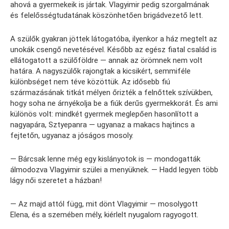
ahová a gyermekeik is jártak. Vlagyimir pedig szorgalmának
és felelősségtudatának köszönhetően brigádvezető lett.
A szülők gyakran jöttek látogatóba, ilyenkor a ház megtelt az
unokák csengő nevetésével. Később az egész fiatal család is
ellátogatott a szülőföldre — annak az örömnek nem volt
határa. A nagyszülők rajongtak a kicsikért, semmiféle
különbséget nem téve közöttük. Az idősebb fiú
származásának titkát mélyen őrizték a felnőttek szívükben,
hogy soha ne árnyékolja be a fiúk derűs gyermekkorát. És ami
különös volt: mindkét gyermek meglepően hasonlított a
nagyapára, Sztyepanra — ugyanaz a makacs hajtincs a
fejtetőn, ugyanaz a jóságos mosoly.
— Bárcsak lenne még egy kislányotok is — mondogatták
álmodozva Vlagyimir szülei a menyüknek. — Hadd legyen több
lágy női szeretet a házban!
— Az majd attól függ, mit dönt Vlagyimir — mosolygott
Elena, és a szemében mély, kiérlelt nyugalom ragyogott.