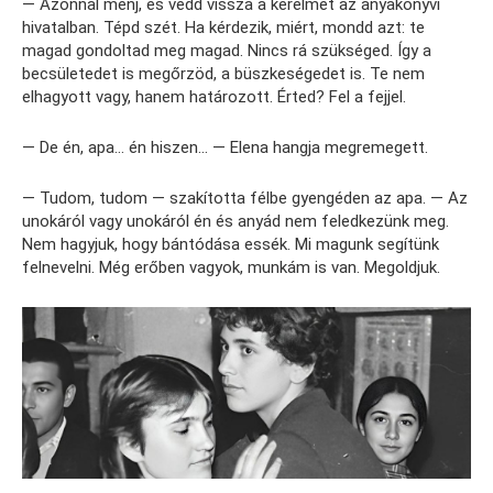
— Azonnal menj, és vedd vissza a kérelmet az anyakönyvi
hivatalban. Tépd szét. Ha kérdezik, miért, mondd azt: te
magad gondoltad meg magad. Nincs rá szükséged. Így a
becsületedet is megőrzöd, a büszkeségedet is. Te nem
elhagyott vagy, hanem határozott. Érted? Fel a fejjel.
— De én, apa… én hiszen… — Elena hangja megremegett.
— Tudom, tudom — szakította félbe gyengéden az apa. — Az
unokáról vagy unokáról én és anyád nem feledkezünk meg.
Nem hagyjuk, hogy bántódása essék. Mi magunk segítünk
felnevelni. Még erőben vagyok, munkám is van. Megoldjuk.