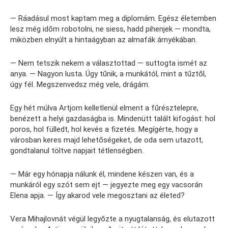
— Ráadásul most kaptam meg a diplomám. Egész életemben
lesz még időm robotolni, ne siess, hadd pihenjek — mondta,
miközben elnyúlt a hintaágyban az almafák árnyékában.
— Nem tetszik nekem a választottad — suttogta ismét az
anya. — Nagyon lusta. Úgy tűnik, a munkától, mint a tűztől,
úgy fél. Megszenvedsz még vele, drágám.
Egy hét múlva Artjom kelletlenül elment a fűrésztelepre,
benézett a helyi gazdaságba is. Mindenütt talált kifogást: hol
poros, hol fülledt, hol kevés a fizetés. Megígérte, hogy a
városban keres majd lehetőségeket, de oda sem utazott,
gondtalanul töltve napjait tétlenségben.
— Már egy hónapja nálunk él, mindene készen van, és a
munkáról egy szót sem ejt — jegyezte meg egy vacsorán
Elena apja. — Így akarod vele megosztani az életed?
Vera Mihajlovnát végül legyőzte a nyugtalanság, és elutazott