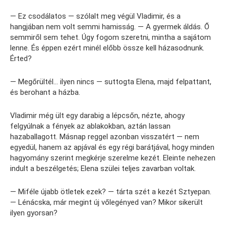
— Ez csodálatos — szólalt meg végül Vladimir, és a
hangjában nem volt semmi hamisság. — A gyermek áldás. Ő
semmiről sem tehet. Úgy fogom szeretni, mintha a sajátom
lenne. És éppen ezért minél előbb össze kell házasodnunk.
Érted?
— Megőrültél… ilyen nincs — suttogta Elena, majd felpattant,
és berohant a házba.
Vladimir még ült egy darabig a lépcsőn, nézte, ahogy
felgyúlnak a fények az ablakokban, aztán lassan
hazaballagott. Másnap reggel azonban visszatért — nem
egyedül, hanem az apjával és egy régi barátjával, hogy minden
hagyomány szerint megkérje szerelme kezét. Eleinte nehezen
indult a beszélgetés; Elena szülei teljes zavarban voltak.
— Miféle újabb ötletek ezek? — tárta szét a kezét Sztyepan.
— Lénácska, már megint új vőlegényed van? Mikor sikerült
ilyen gyorsan?