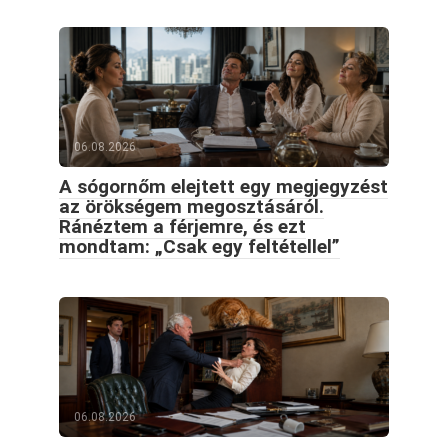
06.08.2026
A sógornőm elejtett egy megjegyzést
az örökségem megosztásáról.
Ránéztem a férjemre, és ezt
mondtam: „Csak egy feltétellel”
06.08.2026