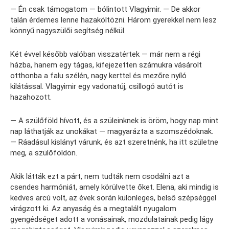
— Én csak támogatom — bólintott Vlagyimir. — De akkor
talán érdemes lenne hazaköltözni. Három gyerekkel nem lesz
könnyű nagyszülői segítség nélkül.
Két évvel később valóban visszatértek — már nem a régi
házba, hanem egy tágas, kifejezetten számukra vásárolt
otthonba a falu szélén, nagy kerttel és mezőre nyíló
kilátással. Vlagyimir egy vadonatúj, csillogó autót is
hazahozott.
— A szülőföld hívott, és a szüleinknek is öröm, hogy nap mint
nap láthatják az unokákat — magyarázta a szomszédoknak.
— Ráadásul kislányt várunk, és azt szeretnénk, ha itt születne
meg, a szülőföldön.
Akik látták ezt a párt, nem tudták nem csodálni azt a
csendes harmóniát, amely körülvette őket. Elena, aki mindig is
kedves arcú volt, az évek során különleges, belső szépséggel
virágzott ki. Az anyaság és a megtalált nyugalom
gyengédséget adott a vonásainak, mozdulatainak pedig lágy