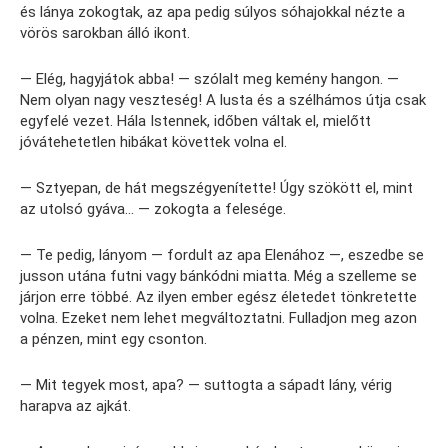
és lánya zokogtak, az apa pedig súlyos sóhajokkal nézte a
vörös sarokban álló ikont.
— Elég, hagyjátok abba! — szólalt meg kemény hangon. —
Nem olyan nagy veszteség! A lusta és a szélhámos útja csak
egyfelé vezet. Hála Istennek, időben váltak el, mielőtt
jóvátehetetlen hibákat követtek volna el.
— Sztyepan, de hát megszégyenítette! Úgy szökött el, mint
az utolsó gyáva… — zokogta a felesége.
— Te pedig, lányom — fordult az apa Elenához —, eszedbe se
jusson utána futni vagy bánkódni miatta. Még a szelleme se
járjon erre többé. Az ilyen ember egész életedet tönkretette
volna. Ezeket nem lehet megváltoztatni. Fulladjon meg azon
a pénzen, mint egy csonton.
— Mit tegyek most, apa? — suttogta a sápadt lány, vérig
harapva az ajkát.