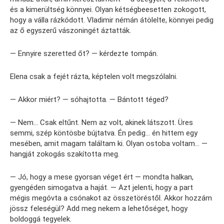
és a kimerültség könnyei. Olyan kétségbeesetten zokogott,
hogy a válla rázkódott. Vladimir némán átölelte, könnyei pedig
az ő egyszerű vászoningét áztatták.
— Ennyire szeretted őt? — kérdezte tompán.
Elena csak a fejét rázta, képtelen volt megszólalni.
— Akkor miért? — sóhajtotta. — Bántott téged?
— Nem… Csak eltűnt. Nem az volt, akinek látszott. Üres
semmi, szép köntösbe bújtatva. Én pedig… én hittem egy
mesében, amit magam találtam ki. Olyan ostoba voltam… —
hangját zokogás szakította meg.
— Jó, hogy a mese gyorsan véget ért — mondta halkan,
gyengéden simogatva a haját. — Azt jelenti, hogy a part
mégis megóvta a csónakot az összetöréstől. Akkor hozzám
jössz feleségül? Add meg nekem a lehetőséget, hogy
boldoggá tegyelek.