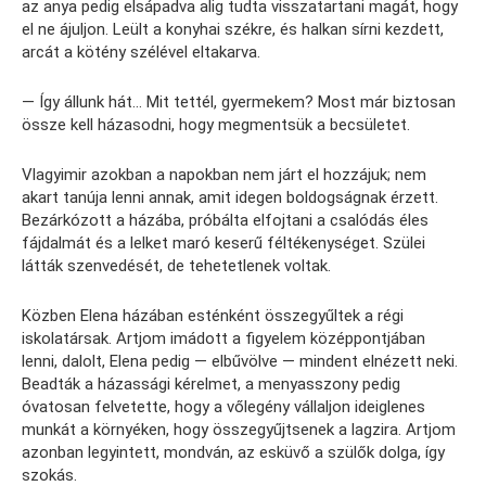
az anya pedig elsápadva alig tudta visszatartani magát, hogy
el ne ájuljon. Leült a konyhai székre, és halkan sírni kezdett,
arcát a kötény szélével eltakarva.
— Így állunk hát… Mit tettél, gyermekem? Most már biztosan
össze kell házasodni, hogy megmentsük a becsületet.
Vlagyimir azokban a napokban nem járt el hozzájuk; nem
akart tanúja lenni annak, amit idegen boldogságnak érzett.
Bezárkózott a házába, próbálta elfojtani a csalódás éles
fájdalmát és a lelket maró keserű féltékenységet. Szülei
látták szenvedését, de tehetetlenek voltak.
Közben Elena házában esténként összegyűltek a régi
iskolatársak. Artjom imádott a figyelem középpontjában
lenni, dalolt, Elena pedig — elbűvölve — mindent elnézett neki.
Beadták a házassági kérelmet, a menyasszony pedig
óvatosan felvetette, hogy a vőlegény vállaljon ideiglenes
munkát a környéken, hogy összegyűjtsenek a lagzira. Artjom
azonban legyintett, mondván, az esküvő a szülők dolga, így
szokás.