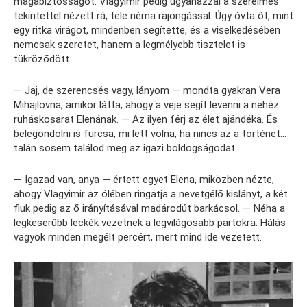
magabiztosságot. Vlagyimir pedig ugyanazzal a szerelmes
tekintettel nézett rá, tele néma rajongással. Úgy óvta őt, mint
egy ritka virágot, mindenben segítette, és a viselkedésében
nemcsak szeretet, hanem a legmélyebb tisztelet is
tükröződött.
— Jaj, de szerencsés vagy, lányom — mondta gyakran Vera
Mihajlovna, amikor látta, ahogy a veje segít levenni a nehéz
ruháskosarat Elenának. — Az ilyen férj az élet ajándéka. És
belegondolni is furcsa, mi lett volna, ha nincs az a történet…
talán sosem találod meg az igazi boldogságodat.
— Igazad van, anya — értett egyet Elena, miközben nézte,
ahogy Vlagyimir az ölében ringatja a nevetgélő kislányt, a két
fiuk pedig az ő irányításával madárodút barkácsol. — Néha a
legkeserűbb leckék vezetnek a legvilágosabb partokra. Hálás
vagyok minden megélt percért, mert mind ide vezetett.