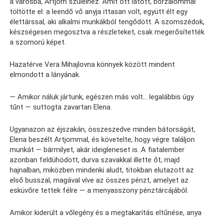
a városba, Artjom szüleihez. Amit ott látott, borzalommal
töltötte el: a leendő vő anyja ittasan volt, együtt élt egy
élettárssal, aki alkalmi munkákból tengődött. A szomszédok,
készségesen megosztva a részleteket, csak megerősítették
a szomorú képet.
Hazatérve Vera Mihajlovna könnyek között mindent
elmondott a lányának.
— Amikor náluk jártunk, egészen más volt… legalábbis úgy
tűnt — suttogta zavartan Elena.
Ugyanazon az éjszakán, összeszedve minden bátorságát,
Elena beszélt Artjommal, és követelte, hogy végre találjon
munkát — bármilyet, akár ideigleneset is. A fiatalember
azonban feldühödött, durva szavakkal illette őt, majd
hajnalban, miközben mindenki aludt, titokban elutazott az
első busszal, magával víve az összes pénzt, amelyet az
esküvőre tettek félre — a menyasszony pénztárcájából.
Amikor kiderült a vőlegény és a megtakarítás eltűnése, anya