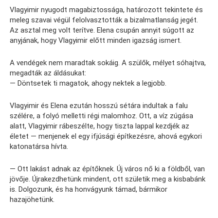
Vlagyimir nyugodt magabiztossága, határozott tekintete és
meleg szavai végül felolvasztották a bizalmatlanság jegét.
Az asztal meg volt terítve. Elena csupán annyit súgott az
anyjának, hogy Vlagyimir előtt minden igazság ismert.
A vendégek nem maradtak sokáig. A szülők, mélyet sóhajtva,
megadták az áldásukat:
— Döntsetek ti magatok, ahogy nektek a legjobb.
Vlagyimir és Elena ezután hosszú sétára indultak a falu
szélére, a folyó melletti régi malomhoz. Ott, a víz zúgása
alatt, Vlagyimir rábeszélte, hogy tiszta lappal kezdjék az
életet — menjenek el egy ifjúsági építkezésre, ahová egykori
katonatársa hívta.
— Ott lakást adnak az építőknek. Új város nő ki a földből, van
jövője. Újrakezdhetünk mindent, ott születik meg a kisbabánk
is. Dolgozunk, és ha honvágyunk támad, bármikor
hazajöhetünk.