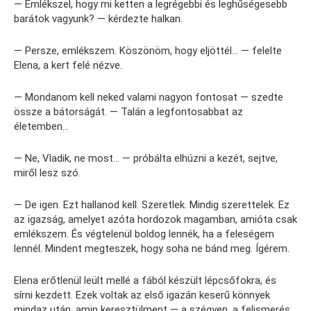
— Emlékszel, hogy mi ketten a legrégebbi és leghűségesebb
barátok vagyunk? — kérdezte halkan.
— Persze, emlékszem. Köszönöm, hogy eljöttél… — felelte
Elena, a kert felé nézve.
— Mondanom kell neked valami nagyon fontosat — szedte
össze a bátorságát. — Talán a legfontosabbat az
életemben…
— Ne, Vladik, ne most… — próbálta elhúzni a kezét, sejtve,
miről lesz szó.
— De igen. Ezt hallanod kell. Szeretlek. Mindig szerettelek. Ez
az igazság, amelyet azóta hordozok magamban, amióta csak
emlékszem. És végtelenül boldog lennék, ha a feleségem
lennél. Mindent megteszek, hogy soha ne bánd meg. Ígérem.
Elena erőtlenül leült mellé a fából készült lépcsőfokra, és
sírni kezdett. Ezek voltak az első igazán keserű könnyek
mindaz után, amin keresztülment — a szégyen, a felismerés