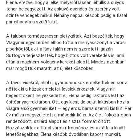
Elena, érezve, hogy a lelke mélyéről lassan lehullik a súlyos
teher, beleegyezett. Az esküvő csendes és szerény volt,
szinte vendégek nélkül. Néhány nappal később pedig a fiatal
pár elhagyta a szülőfalut.
A faluban természetesen pletykáltak. Azt beszélték, hogy
Vlagyimir egyszerűen elhódította a menyasszonyt a városi
piperkőctől, akit a lány talán nem is szeretett igazán.
Suttogva terjesztették, hogy biztos volt verekedés is, ami
után a majdnem-vőlegény kereket oldott. Mindez azonban
már mögöttük maradt, az új élet küszöbén.
A távoli vidékről, ahol új gyárcsarnokok emelkedtek és sorra
nőttek ki a házak emeletei, levelek érkeztek. Vlagyimir
hegesztőként helyezkedett el, Elena pedig raktáros lett az
építőanyag-raktárban. Ott, egy kicsi, de saját lakásban hozta
világra első gyermeküket — egy erős, barna szemű kisfiút. Pár
év múlva megszületett a második fiú is. Az élet fokozatosan
rendeződött, szilárd alapot és tiszta formát öltött.
Hozzászoktak a fiatal város ritmusához és az általa kínált
lehetőségekhez. Elena később óvodában kapott munkát,