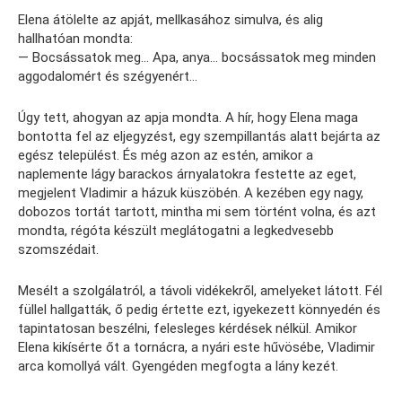
Elena átölelte az apját, mellkasához simulva, és alig
hallhatóan mondta:
— Bocsássatok meg… Apa, anya… bocsássatok meg minden
aggodalomért és szégyenért…
Úgy tett, ahogyan az apja mondta. A hír, hogy Elena maga
bontotta fel az eljegyzést, egy szempillantás alatt bejárta az
egész települést. És még azon az estén, amikor a
naplemente lágy barackos árnyalatokra festette az eget,
megjelent Vladimir a házuk küszöbén. A kezében egy nagy,
dobozos tortát tartott, mintha mi sem történt volna, és azt
mondta, régóta készült meglátogatni a legkedvesebb
szomszédait.
Mesélt a szolgálatról, a távoli vidékekről, amelyeket látott. Fél
füllel hallgatták, ő pedig értette ezt, igyekezett könnyedén és
tapintatosan beszélni, felesleges kérdések nélkül. Amikor
Elena kikísérte őt a tornácra, a nyári este hűvösébe, Vladimir
arca komollyá vált. Gyengéden megfogta a lány kezét.