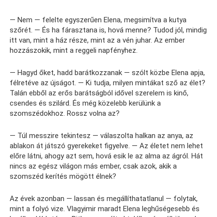
— Nem — felelte egyszerűen Elena, megsimítva a kutya
szőrét. — És ha fárasztana is, hová menne? Tudod jól, mindig
itt van, mint a ház része, mint az a vén juhar. Az ember
hozzászokik, mint a reggeli napfényhez.
— Hagyd őket, hadd barátkozzanak — szólt közbe Elena apja,
félretéve az újságot. — Ki tudja, milyen mintákat sző az élet?
Talán ebből az erős barátságból idővel szerelem is kinő,
csendes és szilárd. És még közelebb kerülünk a
szomszédokhoz. Rossz volna az?
— Túl messzire tekintesz — válaszolta halkan az anya, az
ablakon át játszó gyerekeket figyelve. — Az életet nem lehet
előre látni, ahogy azt sem, hová esik le az alma az ágról. Hát
nincs az egész világon más ember, csak azok, akik a
szomszéd kerítés mögött élnek?
Az évek azonban — lassan és megállíthatatlanul — folytak,
mint a folyó vize. Vlagyimir maradt Elena leghűségesebb és