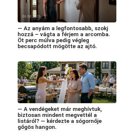
06.08.2026
— Az anyám a legfontosabb, szokj
hozzá – vágta a férjem a arcomba.
Öt perc múlva pedig végleg
becsapódott mögötte az ajtó.
06.08.2026
— A vendégeket már meghívtuk,
biztosan mindent megvettél a
listáról? — kérdezte a sógornője
gőgös hangon.