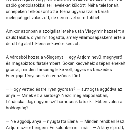
szóló gondolatokkal teli leveleket küldött. Néha telefonált,
ünnepeken felköszöntötte. Elena ugyanazzal a baráti
melegséggel válaszolt, de semmivel sem többel.
Amikor azonban a szolgálat letelte után Vlagyimir hazatért a
szülőfaluba, olyan hír fogadta, amely villámcsapásként érte a
derült ég alatt: Elena esküvőre készült.
A városból hozta a vőlegényt — egy Artjom nevű, megnyerő
és magabiztos fiatalembert. Sokan kedvelték: szépen énekelt
gitárral, minden társaság lelke volt, ügyes és beszédes.
Energiája fényesnek és vonzónak tűnt.
— Hogy vetted észre ilyen gyorsan? — suttogta aggódva az
anya. — Minek ez a sietség? Nézd meg alaposabban,
Lénácska. Jaj, nagyon szélhámosnak látszik… Ebben volna a
boldogság?
— Ne aggódj, anya — nyugtatta Elena. — Minden rendben lesz.
Artjom szeret engem. És különben is… már… — A lány elpirult,