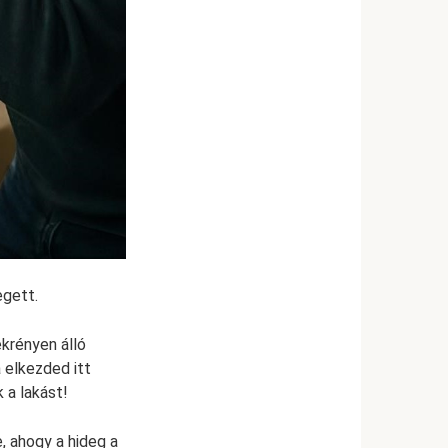
egett.
ekrényen álló
a elkezded itt
 a lakást!
, ahogy a hideg a