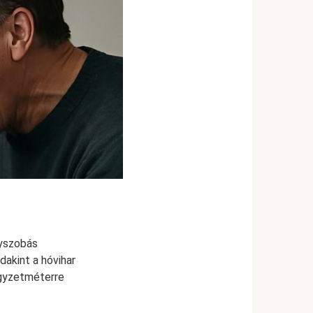
gyszobás
dakint a hóvihar
égyzetméterre