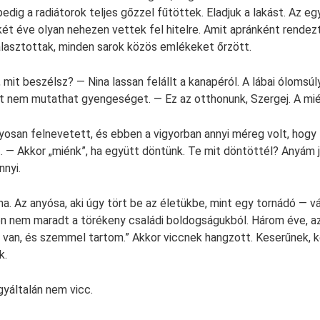
 pedig a radiátorok teljes gőzzel fűtöttek. Eladjuk a lakást. Az e
két éve olyan nehezen vettek fel hitelre. Amit apránként rende
lasztottak, minden sarok közös emlékeket őrzött.
 mit beszélsz? — Nina lassan felállt a kanapéról. A lábai ólomsúl
ost nem mutathat gyengeséget. — Ez az otthonunk, Szergej. A mié
osan felnevetett, és ebben a vigyorban annyi méreg volt, hogy
 — Akkor „miénk”, ha együtt döntünk. Te mit döntöttél? Anyám jön
nnyi.
a. Az anyósa, aki úgy tört be az életükbe, mint egy tornádó — vá
ön nem maradt a törékeny családi boldogságukból. Három éve, 
m van, és szemmel tartom.” Akkor viccnek hangzott. Keserűnek, 
k.
yáltalán nem vicc.