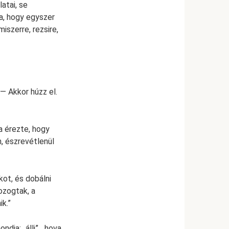
atai, se
va, hogy egyszer
iszerre, rezsire,
— Akkor húzz el.
a érezte, hogy
, észrevétlenül
ot, és dobálni
ozogtak, a
k.”
dja: „állj”, „hova