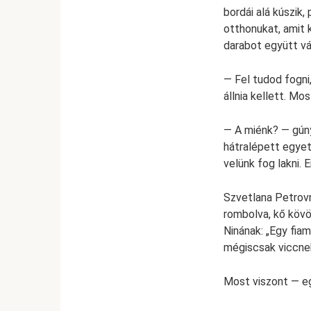
bordái alá kúszik,
otthonukat, amit 
darabot együtt vá
— Fel tudod fogni,
állnia kellett. M
— A miénk? — gúny
hátralépett egyet.
velünk fog lakni. E
Szvetlana Petrovn
rombolva, kő köv
Ninának: „Egy fia
mégiscsak viccne
Most viszont — eg