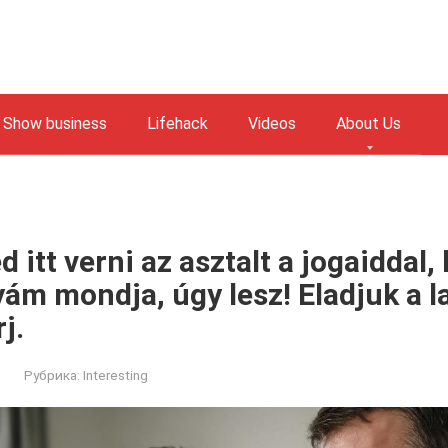
Show business
Lifehack
Videos
About Us
 itt verni az asztalt a jogaiddal,
ám mondja, úgy lesz! Eladjuk a l
rj.
Рубрика:
Interesting