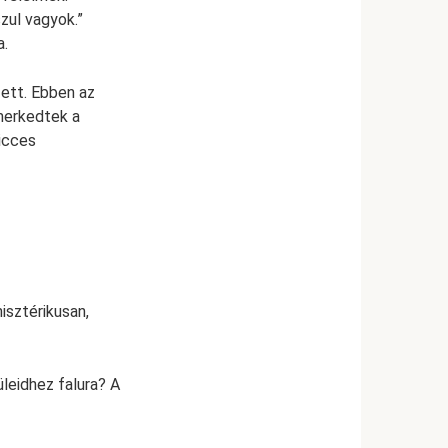
zul vagyok.”
a.
zett. Ebben az
merkedtek a
vicces
isztérikusan,
leidhez falura? A