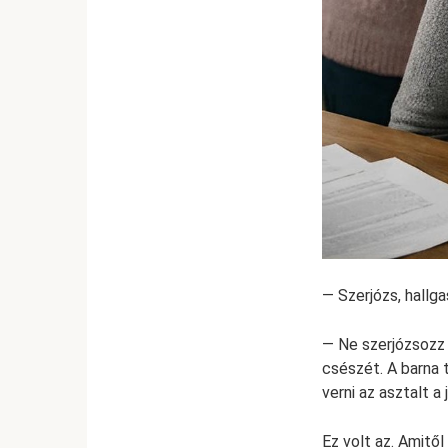
— Szerjózs, hallg
— Ne szerjózsozz 
csészét. A barna t
verni az asztalt a
Ez volt az. Ami­tő