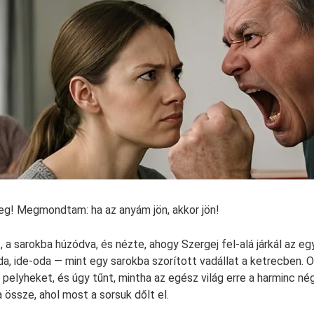
eg! Megmondtam: ha az anyám jön, akkor jön!
, a sarokba húzódva, és nézte, ahogy Szergej fel-alá járkál az e
da, ide-oda — mint egy sarokba szorított vadállat a ketrecben. O
 pelyheket, és úgy tűnt, mintha az egész világ erre a harminc n
 össze, ahol most a sorsuk dőlt el.