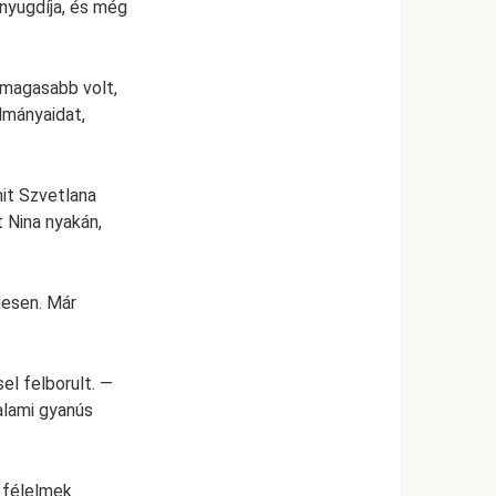
nyugdíja, és még
 magasabb volt,
lmányaidat,
mit Szvetlana
 Nina nyakán,
desen. Már
l felborult. —
alami gyanús
 félelmek.