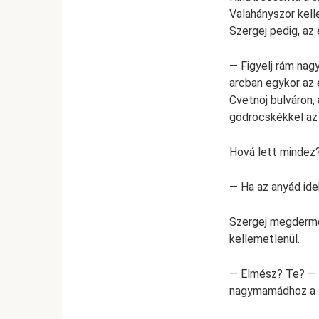
Valahányszor kelle
Szergej pedig, az 
— Figyelj rám nag
arcban egykor az 
Cvetnoj bulváron,
gödröcskékkel az a
Hová lett mindez
— Ha az anyád ide
Szergej megdermed
kellemetlenül.
— Elmész? Te? — l
nagymamádhoz a t