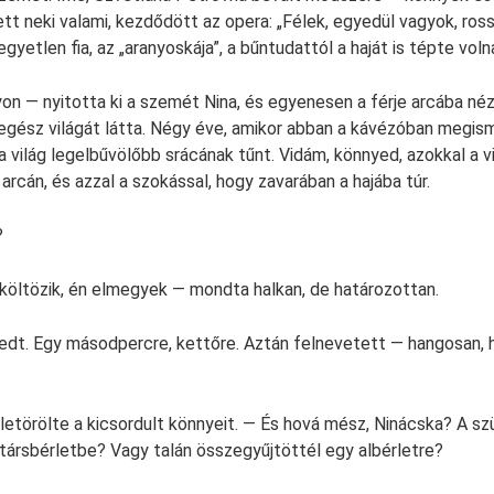
tt neki valami, kezdődött az opera: „Félek, egyedül vagyok, ross
egyetlen fia, az „aranyoskája”, a bűntudattól a haját is tépte voln
yon — nyitotta ki a szemét Nina, és egyenesen a férje arcába né
egész világát látta. Négy éve, amikor abban a kávézóban megis
 a világ legelbűvölőbb srácának tűnt. Vidám, könnyed, azokkal a 
rcán, és azzal a szokással, hogy zavarában a hajába túr.
?
költözik, én elmegyek — mondta halkan, de határozottan.
t. Egy másodpercre, kettőre. Aztán felnevetett — hangosan, h
etörölte a kicsordult könnyeit. — És hová mész, Ninácska? A szü
ársbérletbe? Vagy talán összegyűjtöttél egy albérletre?