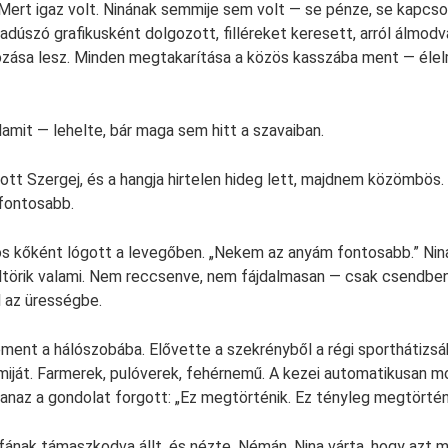
 Mert igaz volt. Ninának semmije sem volt — se pénze, se kapcsol
adúszó grafikusként dolgozott, filléreket keresett, arról álmod
kozása lesz. Minden megtakarítása a közös kasszába ment — élelm
lamit — lehelte, bár maga sem hitt a szavaiban.
ott Szergej, és a hangja hirtelen hideg lett, majdnem közömbös. 
fontosabb.
s kőként lógott a levegőben. „Nekem az anyám fontosabb.” Nin
törik valami. Nem reccsenve, nem fájdalmasan — csak csendben
ll az ürességbe.
ment a hálószobába. Elővette a szekrényből a régi sporthátizsák
miját. Farmerek, pulóverek, fehérnemű. A kezei automatikusan m
anaz a gondolat forgott: „Ez megtörténik. Ez tényleg megtörténi
fának támaszkodva állt, és nézte. Némán. Nina várta, hogy azt mon