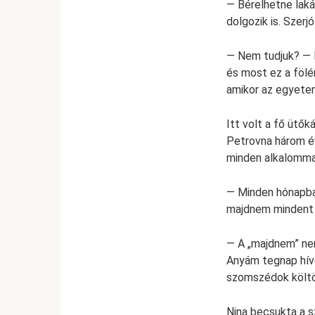
— Bérelhetne laká
dolgozik is. Szerj
— Nem tudjuk? — l
és most ez a fölé
amikor az egyetem
Itt volt a fő ütő
Petrovna három év
minden alkalomma
— Minden hónapban
majdnem mindent 
— A „majdnem” nem
Anyám tegnap hívo
szomszédok költ
Nina becsukta a 