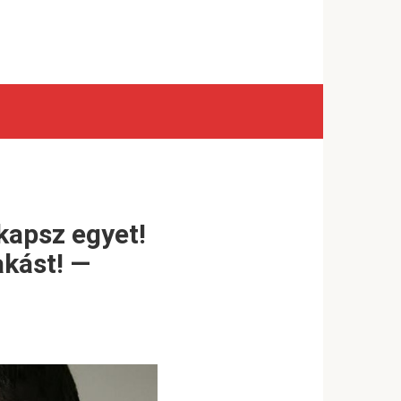
 kapsz egyet!
akást! —