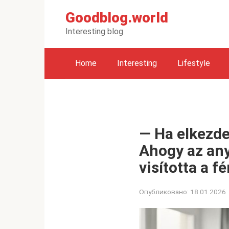
Перейти
Goodblog.world
к
контенту
Interesting blog
Home
Interesting
Lifestyle
— Ha elkezded
Ahogy az any
visította a fé
Опубликовано:
18.01.2026