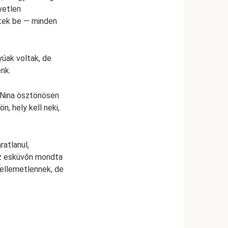
gyetlen
ztek be — minden
yúak voltak, de
nk.
 Nina ösztönösen
, hely kell neki,
ratlanul,
az esküvőn mondta
kellemetlennek, de