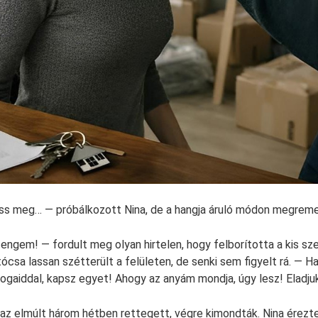
ass meg… — próbálkozott Nina, de a hangja áruló módon megrem
engem! — fordult meg olyan hirtelen, hogy felborította a kis sz
ócsa lassan szétterült a felületen, de senki sem figyelt rá. — H
 jogaiddal, kapsz egyet! Ahogy az anyám mondja, úgy lesz! Eladjuk
l az elmúlt három hétben rettegett, végre kimondták. Nina érezte