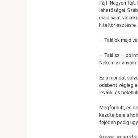
Fájt. Nagyon fájt.
lehetőségei. Szab
majd saját vállal
hiteltörlesztésre.
— Találok majd va
— Találsz — bólint
Nekem az anyám 
Ez a mondat súlyo
odabent végleg el
leválik, és belehu
Megfordult, és be
kezdte bele a hol
fejében pedig ugy
Szergej az ajtófél