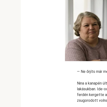
— Ne őrjíts már m
Nina a kanapén ült
lakásukban. Ide-o
ferdén kergette a
zsugorodott volna