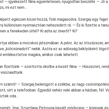
st — igyekezett Nina egyenletesen, nyugodtan beszélni. — Jó a 
ózs, mi ezt nem…
épett egészen közel hozzá, fölé magasodva. Szergej egy fejjel
ny különösen nyomasztóan nehezedett rá. — És ki fizette a tanu
en a fenekeden ültél? Ki adta az önerőt? Ki?
kártya ebben a mocskos játszmában. A pénz. Az az ötszázezer, a
e „kölcsönadott” nekik. Azóta ez az adósság béklyóként lógott
l emlékeztetve magára, amikor csak lehetett.
 fizettünk — szorította ökölbe a kezét Nina. — Húszezret, ren
visszaadtunk.
 számít! — Szergej belerúgott a székbe, az nagy csörömpölésse
tt, sírt a telefonban. Egyedül nehéz neki abban a házban, fél. V
öztek oda…
szemét. Íme, Szvetlana Petrovna bevált módszere — könnyek és