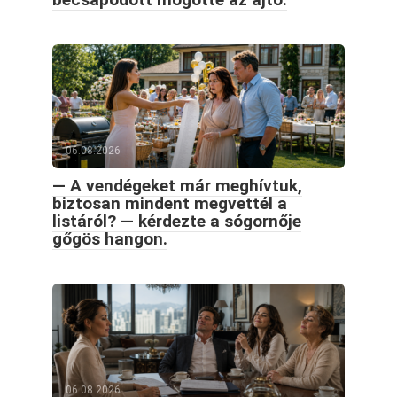
06.08.2026
— A vendégeket már meghívtuk,
biztosan mindent megvettél a
listáról? — kérdezte a sógornője
gőgös hangon.
06.08.2026