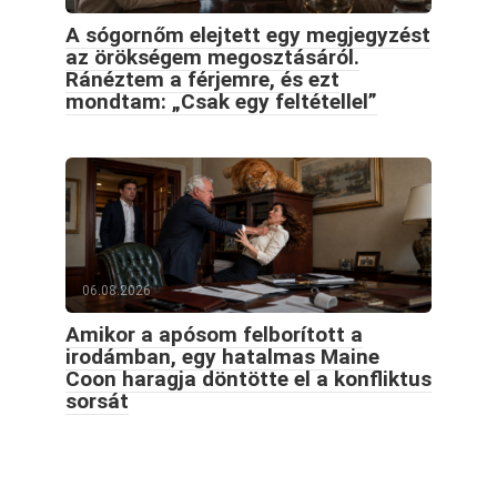
A sógornőm elejtett egy megjegyzést
az örökségem megosztásáról.
Ránéztem a férjemre, és ezt
mondtam: „Csak egy feltétellel”
06.08.2026
Amikor a apósom felborított a
irodámban, egy hatalmas Maine
Coon haragja döntötte el a konfliktus
sorsát