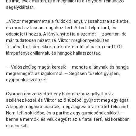
És íme, évek múltán, újra meghallotta a folyóból felhangzó
segélykiáltást.
…Viktor megmentette a fuldokló lányt, visszahozta az életbe,
és most az lassan magához tért. A férfi felpattant, és
odasietett hozzá. A lány kinyitotta a szemét — zavartan, de
már tudatosan nézett rá. Viktor megkönnyebbülten
felsóhajtott, ám ekkor a tekintete a túlsó partra esett. Ott
lámpafények villantak, és hangok hallatszottak.
— Valószínűleg magát keresik — mondta a lánynak, és hangja
megremegett az izgalomtól. — Segítsen tüzelőt gyűjteni,
gyújtsunk jelzőtüzet.
Gyorsan összeszedtek egy halom száraz gallyat a víz
széléhez közel, és Viktor az ő tüzéből gyújtott meg egy ágat.
A lángok magasra csaptak, megvilágítva a víz sötét felszínét.
Nem telt sok időbe, és a parthoz egy gumicsónak siklott —
benne a mentők, és velük együtt az a fiatal férfi, aki korábban
elmenekült.