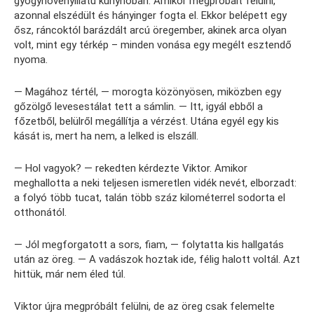
gyógynövényillatú kunyhóban. Amikor megpróbált felülni,
azonnal elszédült és hányinger fogta el. Ekkor belépett egy
ősz, ráncoktól barázdált arcú öregember, akinek arca olyan
volt, mint egy térkép – minden vonása egy megélt esztendő
nyoma.
— Magához tértél, — morogta közönyösen, miközben egy
gőzölgő levesestálat tett a sámlin. — Itt, igyál ebből a
főzetből, belülről megállítja a vérzést. Utána egyél egy kis
kását is, mert ha nem, a lelked is elszáll.
— Hol vagyok? — rekedten kérdezte Viktor. Amikor
meghallotta a neki teljesen ismeretlen vidék nevét, elborzadt:
a folyó több tucat, talán több száz kilométerrel sodorta el
otthonától.
— Jól megforgatott a sors, fiam, — folytatta kis hallgatás
után az öreg. — A vadászok hoztak ide, félig halott voltál. Azt
hittük, már nem éled túl.
Viktor újra megpróbált felülni, de az öreg csak felemelte