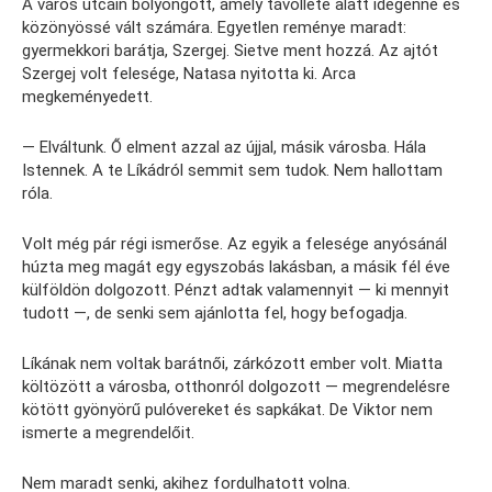
A város utcáin bolyongott, amely távolléte alatt idegenné és
közönyössé vált számára. Egyetlen reménye maradt:
gyermekkori barátja, Szergej. Sietve ment hozzá. Az ajtót
Szergej volt felesége, Natasa nyitotta ki. Arca
megkeményedett.
— Elváltunk. Ő elment azzal az újjal, másik városba. Hála
Istennek. A te Líkádról semmit sem tudok. Nem hallottam
róla.
Volt még pár régi ismerőse. Az egyik a felesége anyósánál
húzta meg magát egy egyszobás lakásban, a másik fél éve
külföldön dolgozott. Pénzt adtak valamennyit — ki mennyit
tudott —, de senki sem ajánlotta fel, hogy befogadja.
Líkának nem voltak barátnői, zárkózott ember volt. Miatta
költözött a városba, otthonról dolgozott — megrendelésre
kötött gyönyörű pulóvereket és sapkákat. De Viktor nem
ismerte a megrendelőit.
Nem maradt senki, akihez fordulhatott volna.