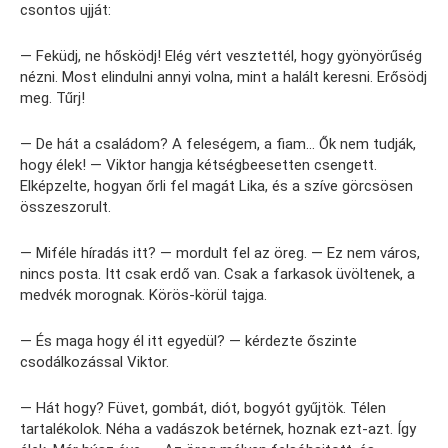
csontos ujját:
— Feküdj, ne hősködj! Elég vért vesztettél, hogy gyönyörűség
nézni. Most elindulni annyi volna, mint a halált keresni. Erősödj
meg. Tűrj!
— De hát a családom? A feleségem, a fiam… Ők nem tudják,
hogy élek! — Viktor hangja kétségbeesetten csengett.
Elképzelte, hogyan őrli fel magát Lika, és a szíve görcsösen
összeszorult.
— Miféle híradás itt? — mordult fel az öreg. — Ez nem város,
nincs posta. Itt csak erdő van. Csak a farkasok üvöltenek, a
medvék morognak. Körös-körül tajga.
— És maga hogy él itt egyedül? — kérdezte őszinte
csodálkozással Viktor.
— Hát hogy? Füvet, gombát, diót, bogyót gyűjtök. Télen
tartalékolok. Néha a vadászok betérnek, hoznak ezt-azt. Így