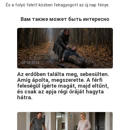
És a folyó felett közben felragyogott az új nap fénye.
Вам также может быть интересно
06.08.2026
Az erdőben találta meg, sebesülten.
Amíg ápolta, megszerette. A férfi
feleségül ígérte magát, majd eltűnt,
és csak az apja régi óráját hagyta
hátra.