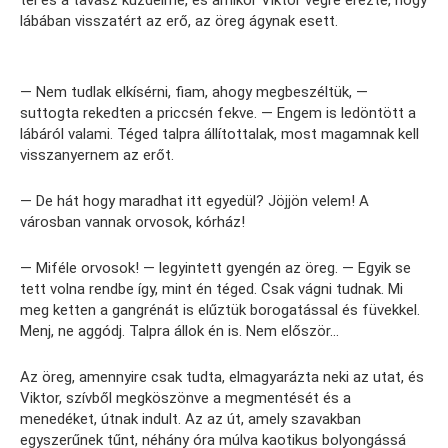
tél és a tavasz küzdelme, és amikor Viktor végre érezte, hogy
lábában visszatért az erő, az öreg ágynak esett.
— Nem tudlak elkísérni, fiam, ahogy megbeszéltük, —
suttogta rekedten a priccsén fekve. — Engem is ledöntött a
lábáról valami. Téged talpra állítottalak, most magamnak kell
visszanyernem az erőt.
— De hát hogy maradhat itt egyedül? Jöjjön velem! A
városban vannak orvosok, kórház!
— Miféle orvosok! — legyintett gyengén az öreg. — Egyik se
tett volna rendbe így, mint én téged. Csak vágni tudnak. Mi
meg ketten a gangrénát is elűztük borogatással és füvekkel.
Menj, ne aggódj. Talpra állok én is. Nem először…
Az öreg, amennyire csak tudta, elmagyarázta neki az utat, és
Viktor, szívből megköszönve a megmentését és a
menedéket, útnak indult. Az az út, amely szavakban
egyszerűnek tűnt, néhány óra múlva kaotikus bolyongássá