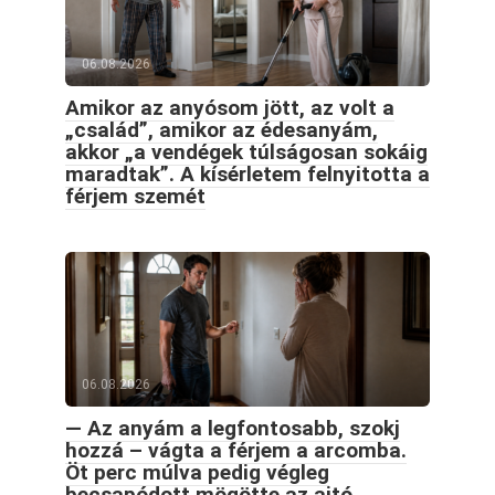
06.08.2026
Amikor az anyósom jött, az volt a
„család”, amikor az édesanyám,
akkor „a vendégek túlságosan sokáig
maradtak”. A kísérletem felnyitotta a
férjem szemét
06.08.2026
— Az anyám a legfontosabb, szokj
hozzá – vágta a férjem a arcomba.
Öt perc múlva pedig végleg
becsapódott mögötte az ajtó.