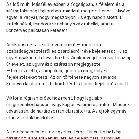
Az idő múlt. Másfél év ebben a fogságban, a félelem és a
kilátástalanság légkörében, mindent megtört benne — kivéve
egyet: a vágyat, hogy megszökjön. És egy napon sikerült.
Iratok nélkül, mindössze néhány száz rubellel, amit a
konzervek pakolásán keresett.
Amikor ismét a rendőrségre ment — most már
szabadságvesztésről és zsarolásról téve bejelentést —, az
ügyét csaknem fél évig húzták. Amikor végül megkapta az új
útlevelét, az ügyintéző szárazon megjegyezte:
— Legközelebb, állampolgár, gondolja meg, milyen
feljelentéseket tesz. Az ön története nagyon zavaros.
Könnyen kaphatna érte büntetést is hamis bejelentés miatt.
Viktor a régi ismerőseihez ment, hogy legalább
megmosakodhasson, vagy kapjon valami régi ruhát. Mindenki
udvariasan, de határozottan elutasította. Az ajtók egymás
után zárultak be előtte.
A kétségbeesés lett az egyetlen társa. Elindult a hétvégi
házakhoz. Kaputól kapuig járt, és felajánlotta: bármilyen