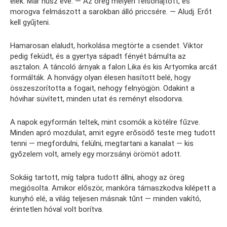
élek. Már húsz éve. — Az öreg mélyen felsóhajtott, és
morogva felmászott a sarokban álló priccsére. — Aludj. Erőt
kell gyűjteni.
Hamarosan elaludt, horkolása megtörte a csendet. Viktor
pedig feküdt, és a gyertya sápadt fényét bámulta az
asztalon. A táncoló árnyak a falon Lika és kis Artyomka arcát
formálták. A honvágy olyan élesen hasított belé, hogy
összeszorította a fogait, nehogy felnyögjön. Odakint a
hóvihar süvített, minden utat és reményt elsodorva.
A napok egyformán teltek, mint csomók a kötélre fűzve.
Minden apró mozdulat, amit egyre erősödő teste meg tudott
tenni — megfordulni, felülni, megtartani a kanalat — kis
győzelem volt, amely egy morzsányi örömöt adott.
Sokáig tartott, míg talpra tudott állni, ahogy az öreg
megjósolta. Amikor először, mankóra támaszkodva kilépett a
kunyhó elé, a világ teljesen másnak tűnt — minden vakító,
érintetlen hóval volt borítva.