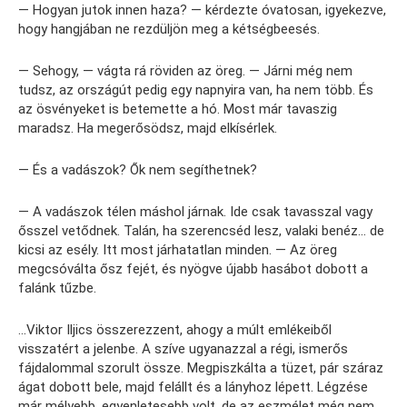
— Hogyan jutok innen haza? — kérdezte óvatosan, igyekezve,
hogy hangjában ne rezdüljön meg a kétségbeesés.
— Sehogy, — vágta rá röviden az öreg. — Járni még nem
tudsz, az országút pedig egy napnyira van, ha nem több. És
az ösvényeket is betemette a hó. Most már tavaszig
maradsz. Ha megerősödsz, majd elkísérlek.
— És a vadászok? Ők nem segíthetnek?
— A vadászok télen máshol járnak. Ide csak tavasszal vagy
ősszel vetődnek. Talán, ha szerencséd lesz, valaki benéz… de
kicsi az esély. Itt most járhatatlan minden. — Az öreg
megcsóválta ősz fejét, és nyögve újabb hasábot dobott a
falánk tűzbe.
…Viktor Iljics összerezzent, ahogy a múlt emlékeiből
visszatért a jelenbe. A szíve ugyanazzal a régi, ismerős
fájdalommal szorult össze. Megpiszkálta a tüzet, pár száraz
ágat dobott bele, majd felállt és a lányhoz lépett. Légzése
már mélyebb, egyenletesebb volt, de az eszmélet még nem