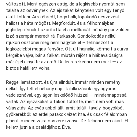
változott. Ment egészen estig, de a legkisebb nyomát sem
találta az ösvénynek. Az éjszakát kénytelen volt egy fenyő
alatt tölteni. Arra ébredt, hogy halk, lopakodó neszezést
hallott a háta mögött. Megfordult, és a félhomályban
jéghideg rémület szorította el a mellkasát: néhány pár zölden
izzó szempár meredt rá. Farkasok. Gondolkodás nélkül –
ifjúkori ösztönei még nem hagyták el – felmászott a
legközelebbi magas fenyőre. Ott ült hajnalig, körmeit a durva
kérgébe vájva, bár a falkát, miután rájött a hiábavalóságra,
már éjjel elnyelte az erdő. De leereszkedni nem mert — az
biztos halál lett volna.
Reggel lemászott, és újra elindult, immár minden remény
nélkül. Így telt el néhány nap. Találkozások egy agyaras
vaddisznóval, egy ágon leskelődő hiúzzal — mindennapossá
váltak. Az éjszakákat a fákon töltötte, mert nem volt más
választás. Az evés abból állt, amit talált: tavalyi bogyókból,
gyökerekből; az erdei patakok vizét itta, és csak félálomban
pihent, minden zajra összerezzenve. De feladni nem akart. El
kellett jutnia a családjához. Élve.