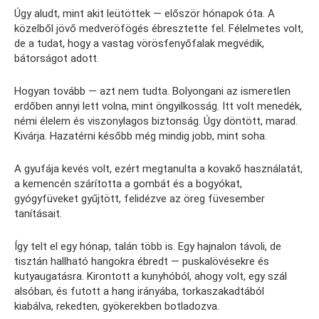
Úgy aludt, mint akit leütöttek — először hónapok óta. A
közelből jövő medveröfögés ébresztette fel. Félelmetes volt,
de a tudat, hogy a vastag vörösfenyőfalak megvédik,
bátorságot adott.
Hogyan tovább — azt nem tudta. Bolyongani az ismeretlen
erdőben annyi lett volna, mint öngyilkosság. Itt volt menedék,
némi élelem és viszonylagos biztonság. Úgy döntött, marad.
Kivárja. Hazatérni később még mindig jobb, mint soha.
A gyufája kevés volt, ezért megtanulta a kovakő használatát,
a kemencén szárította a gombát és a bogyókat,
gyógyfüveket gyűjtött, felidézve az öreg füvesember
tanításait.
Így telt el egy hónap, talán több is. Egy hajnalon távoli, de
tisztán hallható hangokra ébredt — puskalövésekre és
kutyaugatásra. Kirontott a kunyhóból, ahogy volt, egy szál
alsóban, és futott a hang irányába, torkaszakadtából
kiabálva, rekedten, gyökerekben botladozva.