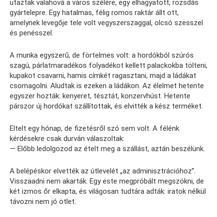
utaztak valahová a város szélére, egy elhagyatott, rozsdás
gyártelepre. Egy hatalmas, félig romos raktár állt ott,
amelynek levegője tele volt vegyszerszaggal, olcsó szesszel
és penésszel.
A munka egyszerű, de förtelmes volt: a hordókból szúrós
szagú, párlatmaradékos folyadékot kellett palackokba tölteni,
kupakot csavarni, hamis címkét ragasztani, majd a ládákat
csomagolni. Aludtak is ezeken a ládákon. Az élelmet hetente
egyszer hozták: kenyeret, tésztát, konzervhúst. Hetente
párszor új hordókat szállítottak, és elvitték a kész terméket.
Eltelt egy hónap, de fizetésről szó sem volt. A félénk
kérdésekre csak durván válaszoltak:
— Előbb ledolgozod az ételt meg a szállást, aztán beszélünk.
A belépéskor elvették az útlevelét „az adminisztrációhoz”.
Visszaadni nem akarták. Egy este megpróbált megszökni, de
két izmos őr elkapta, és világosan tudtára adták: iratok nélkül
távozni nem jó ötlet.