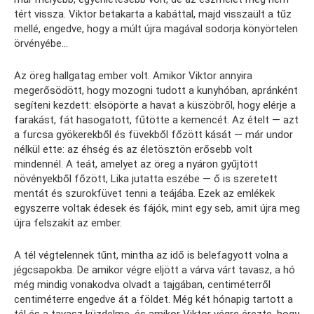
tért vissza. Viktor betakarta a kabáttal, majd visszaült a tűz
mellé, engedve, hogy a múlt újra magával sodorja könyörtelen
örvényébe…
Az öreg hallgatag ember volt. Amikor Viktor annyira
megerősödött, hogy mozogni tudott a kunyhóban, apránként
segíteni kezdett: elsöpörte a havat a küszöbről, hogy elérje a
farakást, fát hasogatott, fűtötte a kemencét. Az ételt — azt
a furcsa gyökerekből és füvekből főzött kását — már undor
nélkül ette: az éhség és az életösztön erősebb volt
mindennél. A teát, amelyet az öreg a nyáron gyűjtött
növényekből főzött, Lika jutatta eszébe — ő is szeretett
mentát és szurokfüvet tenni a teájába. Ezek az emlékek
egyszerre voltak édesek és fájók, mint egy seb, amit újra meg
újra felszakít az ember.
A tél végtelennek tűnt, mintha az idő is belefagyott volna a
jégcsapokba. De amikor végre eljött a várva várt tavasz, a hó
még mindig vonakodva olvadt a tajgában, centiméterről
centiméterre engedve át a földet. Még két hónapig tartott a