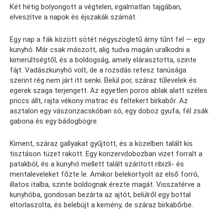
Két hétig bolyongott a végtelen, irgalmatlan tajgában,
elveszítve a napok és éjszakák számát.
Egy nap a fák között sötét négyszögletű árny tűnt fel — egy
kunyhó. Már csak mászott, alig tudva magán uralkodni a
kimerültségtől, és a boldogság, amely elárasztotta, szinte
fájt. Vadászkunyhó volt, de a rozsdás retesz tanúsága
szerint rég nem járt itt senki. Belül por, száraz tűlevelek és
egerek szaga terjengett. Az egyetlen poros ablak alatt széles
priccs állt, rajta vékony matrac és feltekert birkabőr. Az
asztalon egy vászonzacskóban só, egy doboz gyufa, fél zsák
gabona és egy bádogbögre.
Kiment, száraz gallyakat gyűjtött, és a közelben talált kis
tisztáson tüzet rakott. Egy konzervdobozban vizet forralt a
patakból, és a kunyhó mellett talált szárított ribizli- és
mentaleveleket főzte le. Amikor belekortyolt az első forró,
illatos italba, szinte boldognak érezte magát. Visszatérve a
kunyhóba, gondosan bezárta az ajtót, belülről egy bottal
eltorlaszolta, és belebújt a kemény, de száraz birkabőrbe.