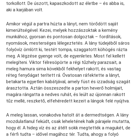
torkollott. De úszott, kapaszkodott az életbe – és abba is,
aki a karjában volt.
Amikor végül a partra húzta a lányt, nem törődött saját
kimerültségével. Kezei, melyek hozzászoktak a kemény
munkához, gyorsan és pontosan dolgoztak – fordítások,
nyomások, mesterséges lélegeztetés. A lány tüdejéből sáros
folyóvíz ömlött ki, testét tompa, szaggatott köhögés rázta
meg. A légzése gyenge volt, de egyenletes. Most fel kellett
melegíteni. Viktor félresöpörte a régi tűzhely parazsait, a
meleg hamura sima kövekből fekhelyet rakott, és vastag
réteg fenyőágat terített rá. Óvatosan ráfektette a lányt,
betakarta egyetlen kabátjával, amely füst és izzadság szagát
árasztotta. Aztán összeszedte a parton heverő holmijait,
magára rángatta a nedves ruhát, és leült az újonnan rakott
tűz mellé, reszkető, elfehéredett kezeit a lángok felé nyújtva.
A meleg lassan, vonakodva hatolt át a dermedtségen. A lány
mozdulatlanul feküdt, csak leheletének halk párajele mutatta,
hogy él. A hideg víz és az átélt sokk megtették a magukét, de
a férfi tudta – idővel magához tér. Tudta, ahogy a folyó