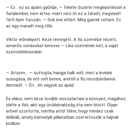
— Ez… ez az apám gyűrűje, — felelte őszinte meglepetéssel a
fiatalember, nem értve, miért nézi őt ez a fáradt, megviselt
férfi ilyen furcsán. — Sok éve eltűnt. Még gyerek voltam. Ez
az egy maradt meg tőle.
Viktor előrelépett. Keze remegett. A fiú szemébe nézett,
ismerős vonásokat keresve — Lika szemének ívét, a saját
szemöldökvonalát.
— Artyom… — suttogta, hangja halk volt, mint a levelek
susogása, de erő volt benne, amitől a fiú mozdulatlanná
dermedt. — Én… én vagyok az apád.
És ekkor, nem bírva tovább visszatartani a könnyeit, magához
ölelte a fiát, akit egy örökkévalóság óta nem látott. Olyan
erővel szorította, mintha attól félne, hogy mindez csak
délibáb, amely bármelyik pillanatban szertefoszlik a hajnali
ködben.