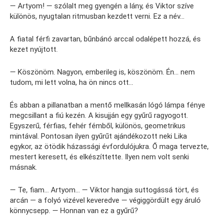
— Artyom! — szólalt meg gyengén a lány, és Viktor szíve
különös, nyugtalan ritmusban kezdett verni. Ez a név…
A fiatal férfi zavartan, bűnbánó arccal odalépett hozzá, és
kezet nyújtott.
— Köszönöm. Nagyon, emberileg is, köszönöm. Én… nem
tudom, mi lett volna, ha ön nincs ott…
És abban a pillanatban a mentő mellkasán lógó lámpa fénye
megcsillant a fiú kezén. A kisujján egy gyűrű ragyogott.
Egyszerű, férfias, fehér fémből, különös, geometrikus
mintával. Pontosan ilyen gyűrűt ajándékozott neki Lika
egykor, az ötödik házassági évfordulójukra. Ő maga tervezte,
mestert keresett, és elkészíttette. Ilyen nem volt senki
másnak.
— Te, fiam… Artyom… — Viktor hangja suttogássá tört, és
arcán — a folyó vizével keveredve — végiggördült egy áruló
könnycsepp. — Honnan van ez a gyűrű?