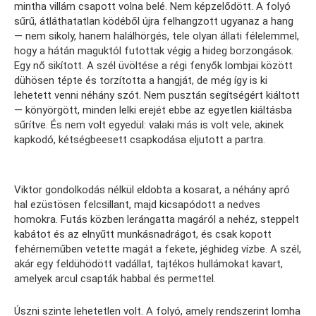
mintha villám csapott volna belé. Nem képzelődött. A folyó
sűrű, átláthatatlan ködéből újra felhangzott ugyanaz a hang
— nem sikoly, hanem halálhörgés, tele olyan állati félelemmel,
hogy a hátán maguktól futottak végig a hideg borzongások.
Egy nő sikított. A szél üvöltése a régi fenyők lombjai között
dühösen tépte és torzította a hangját, de még így is ki
lehetett venni néhány szót. Nem pusztán segítségért kiáltott
— könyörgött, minden lelki erejét ebbe az egyetlen kiáltásba
sűrítve. És nem volt egyedül: valaki más is volt vele, akinek
kapkodó, kétségbeesett csapkodása eljutott a partra.
Viktor gondolkodás nélkül eldobta a kosarat, a néhány apró
hal ezüstösen felcsillant, majd kicsapódott a nedves
homokra. Futás közben lerángatta magáról a nehéz, steppelt
kabátot és az elnyűtt munkásnadrágot, és csak kopott
fehérneműben vetette magát a fekete, jéghideg vízbe. A szél,
akár egy feldühödött vadállat, tajtékos hullámokat kavart,
amelyek arcul csapták habbal és permettel.
Úszni szinte lehetetlen volt. A folyó, amely rendszerint lomha