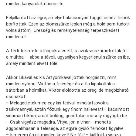
minden kanyarulatát ismerte.
Felpillantott az égre, amelyet alacsonyan függő, nehéz felhők
borítottak. Ezen az ólomszürke leplen még a hold sem tudott
volna áttörni. Üresség és reménytelenség terpeszkedett
mindenütt.
A férfi tekintete a lángokra esett, s azok visszarántották őt
a múltba — abba a távoli, ugyanilyen kegyetlenül szürke estbe,
amely mindent elvett tőle.
Akkor Líkával és kis Artyomkával jöttek horgászni, mint
minden nyáron. Miután a felesége és a fia kipakolták a
sátorban a holmikat, Viktor eloldotta az öreg, de megbízható
csónakot.
– Melegedjetek meg egy kis teával, mindjárt jövök a
zsákmánnyal, aztán főzünk egy finom hallevest! – kacsintott
vidáman Líkára, arcát boldog, gondtalan mosoly ragyogta be.
– Csak vigyázz magadra, Vitya, jön a vihar – mondta
aggodalmasan a felesége, az egyre gyűlő felhőket figyelve.
– Ismerem én itt minden követ! Ne félj! – kiáltotta vissza,