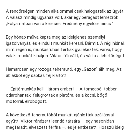
A rendőrségen minden alkalommal csak halogatták az ügyét.
A válasz mindig ugyanaz volt, akár egy beragadt lemezről:
„Folyamatban van a keresés. Eredmény egyelőre nincs.”
Egy hónap múlva kapta meg az ideiglenes személyi
igazolványát, és elindult munkát keresni. Bármit. A régi hídnál,
mint régen is, munkásruhás férfiak gyülekeztek, várva, hogy
valaki munkát kínáljon. Viktor félreállt, és várta a lehetőséget.
Hamarosan egy rozoga teherautó, egy „Gazon” állt meg. Az
ablakból egy sapkás fej kiáltott:
— Építőmunkás kell! Három ember! — A tömegből többen
odarohantak, felugrottak a platóra, és a kocsi, bőgő
motorral, elrobogott.
A következő teherautóból munkát ajánlottak szállással
együtt. Viktor ránézett leendő társára — egy hasonlóan
megfáradt, elveszett férfira —, és jelentkezett. Hosszú ideig