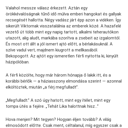
Valahol messze válasz érkezett. Aztán egy
örökkévalóságnak tűnő idő múlva emberi hangokat és gallyak
recsegését hallotta. Négy vadász járt épp azon a vidéken. Így
sikerült Viktornak visszatalálnia az emberek közé. A hazafelé
vezető út több mint egy napig tartott, alkalmi teherautókon
utazott, alig aludt, markába szorítva a zsebeit az izgalomtól.
És most ott állt a jól ismert ajtó előtt, a bérlakásuknál. A
szíve vadul vert, majdnem kiugrott a mellkasából.
Bekopogott. Az ajtót egy ismeretlen férfi nyitotta ki, kinyúlt
házipólóban.
A férfi közölte, hogy már három hónapja ő lakik itt, és a
korábbi bérlők — a háziasszony elmondása szerint — azonnal
elköltöztek, miután „a férj megfulladt”.
„Megfulladt.” A szó úgy hatott, mint egy ítélet, mint egy
tompa ütés a fejére. „Tehát Lika halottnak hisz…”
Hova menjen? Mit tegyen? Hogyan éljen tovább? A világ
elmosódott előtte. Csak ment, céltalanul, míg egyszer csak a