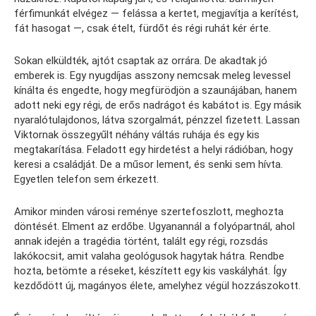
férfimunkát elvégez — felássa a kertet, megjavítja a kerítést,
fát hasogat —, csak ételt, fürdőt és régi ruhát kér érte.
Sokan elküldték, ajtót csaptak az orrára. De akadtak jó
emberek is. Egy nyugdíjas asszony nemcsak meleg levessel
kínálta és engedte, hogy megfürödjön a szaunájában, hanem
adott neki egy régi, de erős nadrágot és kabátot is. Egy másik
nyaralótulajdonos, látva szorgalmát, pénzzel fizetett. Lassan
Viktornak összegyűlt néhány váltás ruhája és egy kis
megtakarítása. Feladott egy hirdetést a helyi rádióban, hogy
keresi a családját. De a műsor lement, és senki sem hívta.
Egyetlen telefon sem érkezett.
Amikor minden városi reménye szertefoszlott, meghozta
döntését. Elment az erdőbe. Ugyanannál a folyópartnál, ahol
annak idején a tragédia történt, talált egy régi, rozsdás
lakókocsit, amit valaha geológusok hagytak hátra. Rendbe
hozta, betömte a réseket, készített egy kis vaskályhát. Így
kezdődött új, magányos élete, amelyhez végül hozzászokott.