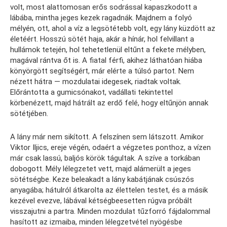
volt, most alattomosan erős sodrással kapaszkodott a
lábába, mintha jeges kezek ragadnák. Majdnem a folyó
mélyén, ott, ahol a víz a legsötétebb volt, egy lány küzdött az
életéért. Hosszú sötét haja, akár a hínár, hol felvillant a
hullámok tetején, hol tehetetlenül eltűnt a fekete mélyben,
magával rántva őt is. A fiatal férfi, akihez láthatóan hiába
könyörgött segítségért, már elérte a túlsó partot. Nem
nézett hátra — mozdulatai idegesek, riadtak voltak.
Előrántotta a gumicsónakot, vadállati tekintettel
körbenézett, majd hátrált az erdő felé, hogy eltűnjön annak
sötétjében.
A lány már nem sikított. A felszínen sem látszott. Amikor
Viktor Iljics, ereje végén, odaért a végzetes ponthoz, a vízen
már csak lassú, baljós körök tágultak. A szíve a torkában
dobogott. Mély lélegzetet vett, majd alámerült a jeges
sötétségbe. Keze beleakadt a lány kabátjának csúszós
anyagába; hátulról átkarolta az élettelen testet, és a másik
kezével evezve, lábával kétségbeesetten rúgva próbált
visszajutni a partra. Minden mozdulat tűzforró fájdalommal
hasított az izmaiba, minden lélegzetvétel nyögésbe