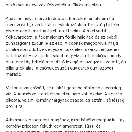
miközben az evezők felszelték a tükörsima vizet.
Kedvenc helyére érve bedobta a horgokat, és elmerült a
megszokott, szertartásos várakozásban. De az ég hirtelen
elsötétedett, mintha éjfélt ütött volna. A szél vadul
felkavarodott, a fák majdnem földig hajoltak, és az égből
zuhatagként zúdult le az eső. A csónak megpördült, majd
oldalra sodródott, és egyszer csak éles, száraz reccsenés
hallatszott – az alja beleakadt egy víz alatti tuskóba, amely,
mint egy tőr, felfelé meredt. A levegő sziszegve kiszökött, és
pillanatok alatt a csónak csupán egy darab gumiszövet
maradt.
Viktor úszni próbált, de a lábát görcsbe rántotta a jéghideg
víz. A természet tombolása ellen nem volt esélye. A sodrás
elkapta, valami kemény tárgynak csapta, és aztán… sötétség
borult rá.
A harmadik napon tért magához, mint később megtudta. Egy
kemény priccsen feküdt egy ismeretlen, füst- és