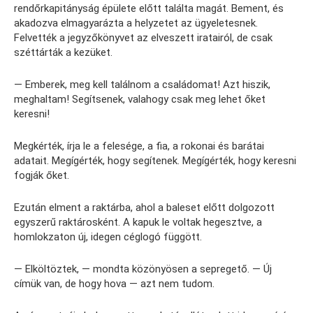
rendőrkapitányság épülete előtt találta magát. Bement, és
akadozva elmagyarázta a helyzetet az ügyeletesnek.
Felvették a jegyzőkönyvet az elveszett iratairól, de csak
széttárták a kezüket.
— Emberek, meg kell találnom a családomat! Azt hiszik,
meghaltam! Segítsenek, valahogy csak meg lehet őket
keresni!
Megkérték, írja le a felesége, a fia, a rokonai és barátai
adatait. Megígérték, hogy segítenek. Megígérték, hogy keresni
fogják őket.
Ezután elment a raktárba, ahol a baleset előtt dolgozott
egyszerű raktárosként. A kapuk le voltak hegesztve, a
homlokzaton új, idegen céglogó függött.
— Elköltöztek, — mondta közönyösen a sepregető. — Új
címük van, de hogy hova — azt nem tudom.