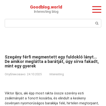
Перейти
Goodblog.world
к
Interesting blog
контенту
Поиск:
Szegény férfi megmentett egy fuldokló lányt…
De amikor meglátta a barátját, úgy sírva fakadt,
mint egy gyerek
Опубликовано:
24.10.2025
Interesting
Viktor Iljics, aki épp most rakta össze szerény esti
zsákmányát a fonott kosárba, és elindult a keskeny
ösvényen nyomorúságos barakkja felé, hirtelen megtorpant,