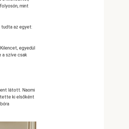
folyosón, mint
d tudta az egyet:
 Kilencet, egyedül
 a szíve csak
ent látott. Naomi
ítette ki elsőként
ebóra