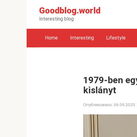
Перейти
Goodblog.world
к
контенту
Interesting blog
Home
Interesting
Lifestyle
1979-ben egy
kislányt
Опубликовано:
06.09.2025