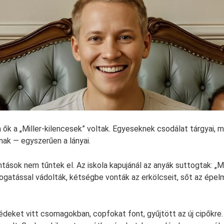
a ők a „Miller-kilencesek” voltak. Egyeseknek csodálat tárgyai,
nak — egyszerűen a lányai.
antások nem tűntek el. Az iskola kapujánál az anyák suttogtak: „M
togatással vádolták, kétségbe vonták az erkölcseit, sőt az épel
bédeket vitt csomagokban, copfokat font, gyűjtött az új cipőkre