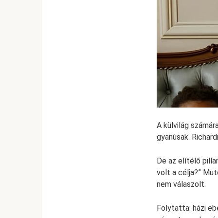
A külvilág számár
gyanúsak. Richard
De az elítélő pill
volt a célja?” Mu
nem válaszolt.
Folytatta: házi e