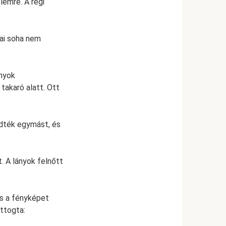
lemre. A régi
yai soha nem
onyok
takaró alatt. Ott
édték egymást, és
. A lányok felnőtt
és a fényképet
uttogta: