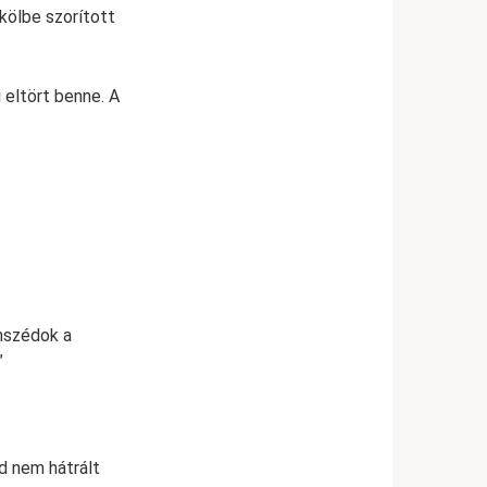
kölbe szorított
 eltört benne. A
omszédok a
”
rd nem hátrált