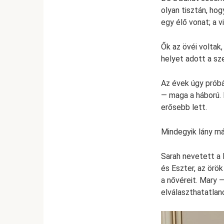
olyan tisztán, ho
egy élő vonat; a v
Ők az övéi voltak,
helyet adott a sz
Az évek úgy próbá
— maga a háború. 
erősebb lett.
Mindegyik lány má
Sarah nevetett a 
és Eszter, az örök
a nővéreit. Mary —
elválaszthatatlan