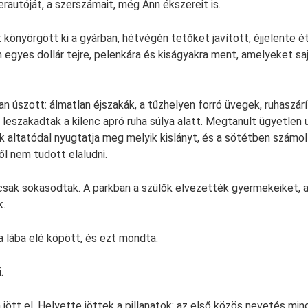
rautóját, a szerszámait, még Ann ékszereit is.
könyörgött ki a gyárban, hétvégén tetőket javított, éjjelente 
 egyes dollár tejre, pelenkára és kiságyakra ment, amelyeket sa
n úszott: álmatlan éjszakák, a tűzhelyen forró üvegek, ruhaszárí
eszakadtak a kilenc apró ruha súlya alatt. Megtanult ügyetlen u
ik altatódal nyugtatja meg melyik kislányt, és a sötétben számol
ől nem tudott elaludni.
sak sokasodtak. A parkban a szülők elvezették gyermekeiket, a
k.
a lába elé köpött, és ezt mondta:
.
ött el. Helyette jöttek a pillanatok: az első közös nevetés mind