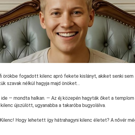
i örökbe fogadott kilenc apró fekete kislányt, akiket senki sem
ük szavak nélkül hagyja majd önöket…
 ide — mondta halkan. — Az éj közepén hagyták őket a templom 
k kilenc újszülött, ugyanabba a takaróba bugyolálva.
 Kilenc! Hogy lehetett így hátrahagyni kilenc életet? A nővér m