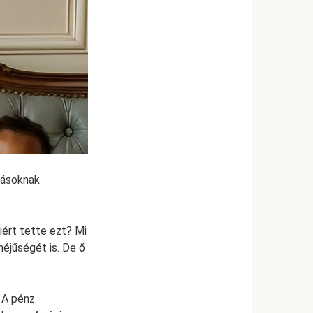
 másoknak
iért tette ezt? Mi
méjűségét is. De ő
. A pénz