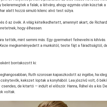
gy beleremegtek a falak; a látvány, ahogy egymás után kúsztak a 
ihar alatt hozzá simuló kilenc alvó test súlya.
 és ő az övék. A világ kételkedhetett, amennyit akart, de Richar
eretetnek, hogy élhessen.
ra tették, mint semmi más. Egy gyermeket felnevelni is kihívás.
Keze megkeményedett a munkától, teste fájt a fáradtságtól, de
sként bontakozott ki:
leghangosabban, Ruth szorosan kapaszkodott az ingébe, ha ideg
 csínytevők, kekszet loptak a konyhából. Lea jószívű volt, ő bék
 csendes, de kitartó — indult el először. Hanna, Ráhel és a kis D
ok voltak.