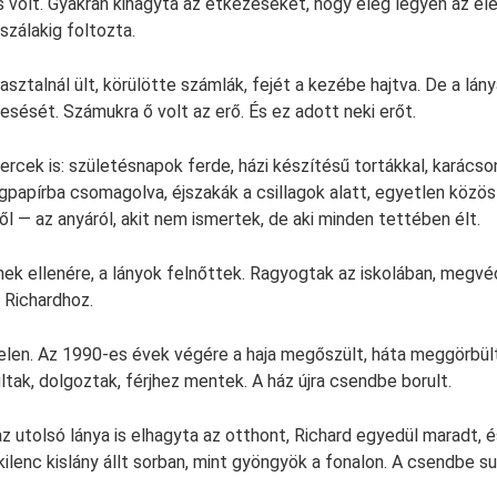
volt. Gyakran kihagyta az étkezéseket, hogy elég legyen az éle
szálakig foltozta.
asztalnál ült, körülötte számlák, fejét a kezébe hajtva. De a lán
esését. Számukra ő volt az erő. És ez adott neki erőt.
ercek is: születésnapok ferde, házi készítésű tortákkal, karács
gpapírba csomagolva, éjszakák a csillagok alatt, egyetlen közös 
l — az anyáról, akit nem ismertek, de aki minden tettében élt.
nek ellenére, a lányok felnőttek. Ragyogtak az iskolában, megv
 Richardhoz.
elen. Az 1990-es évek végére a haja megőszült, háta meggörbült
ltak, dolgoztak, férjhez mentek. A ház újra csendbe borult.
az utolsó lánya is elhagyta az otthont, Richard egyedül maradt, 
kilenc kislány állt sorban, mint gyöngyök a fonalon. A csendbe s