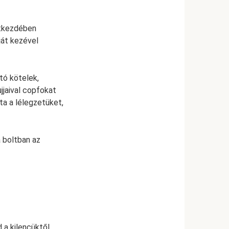
étkezdében
ját kezével
tó kötelek,
jjaival copfokat
ta a lélegzetüket,
 boltban az
 a kilencüktől,