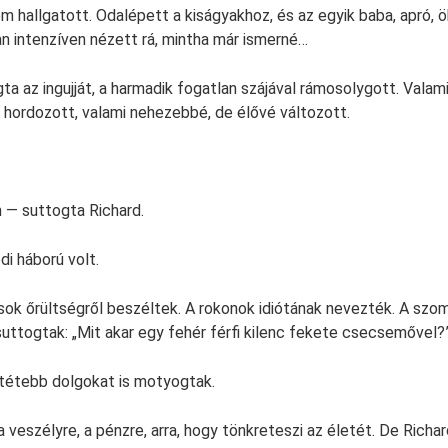
m hallgatott. Odalépett a kiságyakhoz, és az egyik baba, apró, ö
an intenzíven nézett rá, mintha már ismerné…
a az ingujját, a harmadik fogatlan szájával rámosolygott. Valami
 hordozott, valami nehezebbé, de élővé változott.
 — suttogta Richard.
di háború volt.
sok őrültségről beszéltek. A rokonok idiótának nevezték. A sz
ttogtak: „Mit akar egy fehér férfi kilenc fekete csecsemővel?
étebb dolgokat is motyogtak.
 veszélyre, a pénzre, arra, hogy tönkreteszi az életét. De Richa