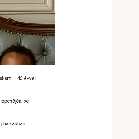
 akart — 46 évvel
lépcsőjén, se
ég halkabban