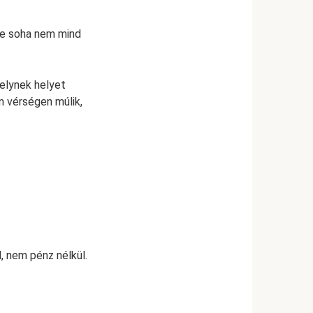
 de soha nem mind
melynek helyet
m vérségen múlik,
, nem pénz nélkül.