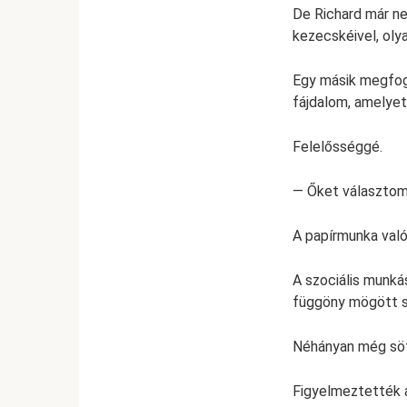
De Richard már ne
kezecskéivel, oly
Egy másik megfogt
fájdalom, amelyet
Felelősséggé.
— Őket választom
A papírmunka való
A szociális munká
függöny mögött su
Néhányan még söt
Figyelmeztették a