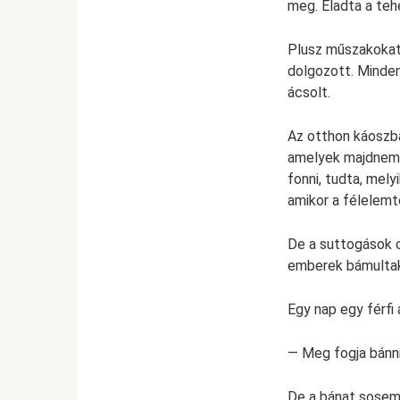
meg. Eladta a tehe
Plusz műszakokat 
dolgozott. Minden
ácsolt.
Az otthon káoszba
amelyek majdnem l
fonni, tudta, mely
amikor a félelemt
De a suttogások c
emberek bámulta
Egy nap egy férfi 
— Meg fogja bánni
De a bánat sosem j