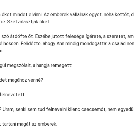
 őket mindet elvinni. Az emberek vállalnak egyet, néha kettőt,
re. Szétválasztják őket.
” szó átdöfte őt. Eszébe jutott felesége ígérete, a szeretet, a
y élhessen. Felidézte, ahogy Ann mindig mondogatta: a család ne
n.
gül megszólalt, a hangja remegett:
indet magához venné?
felnevetett:
? Uram, senki sem tud felnevelni kilenc csecsemőt, nem egyedül
 tartani magát az emberek.