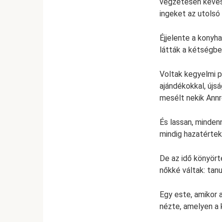
végzetesen kevés 
ingeket az utolsó 
Éjjelente a konyha
látták a kétségbe
Voltak kegyelmi p
ajándékokkal, újsá
mesélt nekik Annrő
És lassan, minden
mindig hazatértek
De az idő könyört
nőkké váltak: tanu
Egy este, amikor 
nézte, amelyen a 