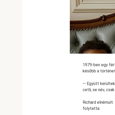
1979-ben egy férf
később a történet
— Együtt kerültek
cetli, se név, csa
Richard elnémult.
folytatta: