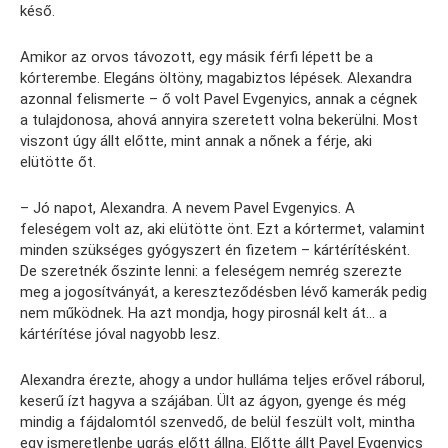
késő.
Amikor az orvos távozott, egy másik férfi lépett be a
kórterembe. Elegáns öltöny, magabiztos lépések. Alexandra
azonnal felismerte – ő volt Pavel Evgenyics, annak a cégnek
a tulajdonosa, ahová annyira szeretett volna bekerülni. Most
viszont úgy állt előtte, mint annak a nőnek a férje, aki
elütötte őt.
– Jó napot, Alexandra. A nevem Pavel Evgenyics. A
feleségem volt az, aki elütötte önt. Ezt a kórtermet, valamint
minden szükséges gyógyszert én fizetem – kártérítésként.
De szeretnék őszinte lenni: a feleségem nemrég szerezte
meg a jogosítványát, a kereszteződésben lévő kamerák pedig
nem működnek. Ha azt mondja, hogy pirosnál kelt át… a
kártérítése jóval nagyobb lesz.
Alexandra érezte, ahogy a undor hulláma teljes erővel ráborul,
keserű ízt hagyva a szájában. Ült az ágyon, gyenge és még
mindig a fájdalomtól szenvedő, de belül feszült volt, mintha
egy ismeretlenbe ugrás előtt állna. Előtte állt Pavel Evgenyics