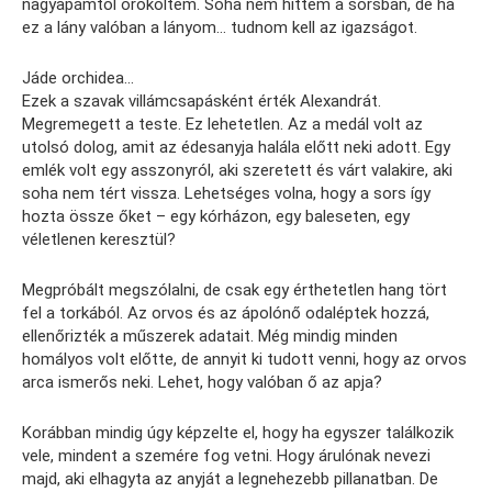
nagyapámtól örököltem. Soha nem hittem a sorsban, de ha
ez a lány valóban a lányom… tudnom kell az igazságot.
Jáde orchidea…
Ezek a szavak villámcsapásként érték Alexandrát.
Megremegett a teste. Ez lehetetlen. Az a medál volt az
utolsó dolog, amit az édesanyja halála előtt neki adott. Egy
emlék volt egy asszonyról, aki szeretett és várt valakire, aki
soha nem tért vissza. Lehetséges volna, hogy a sors így
hozta össze őket – egy kórházon, egy baleseten, egy
véletlenen keresztül?
Megpróbált megszólalni, de csak egy érthetetlen hang tört
fel a torkából. Az orvos és az ápolónő odaléptek hozzá,
ellenőrizték a műszerek adatait. Még mindig minden
homályos volt előtte, de annyit ki tudott venni, hogy az orvos
arca ismerős neki. Lehet, hogy valóban ő az apja?
Korábban mindig úgy képzelte el, hogy ha egyszer találkozik
vele, mindent a szemére fog vetni. Hogy árulónak nevezi
majd, aki elhagyta az anyját a legnehezebb pillanatban. De