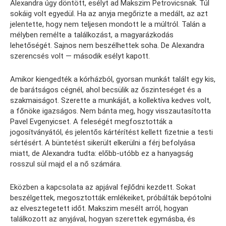
Alexandra úgy döntött, esélyt ad Makszim Petrovicsnak. Túl
sokáig volt egyedül. Ha az anyja megőrizte a medált, az azt
jelentette, hogy nem teljesen mondott le a múltról. Talán a
mélyben remélte a találkozást, a magyarázkodás
lehetőségét. Sajnos nem beszélhettek soha. De Alexandra
szerencsés volt — második esélyt kapott.
Amikor kiengedték a kórházból, gyorsan munkát talált egy kis,
de barátságos cégnél, ahol becsülik az őszinteséget és a
szakmaiságot. Szerette a munkáját, a kollektíva kedves volt,
a főnöke igazságos. Nem bánta meg, hogy visszautasította
Pavel Evgenyicset. A feleségét megfosztották a
jogosítványától, és jelentős kártérítést kellett fizetnie a testi
sértésért. A büntetést sikerült elkerülni a férj befolyása
miatt, de Alexandra tudta: előbb-utóbb ez a hanyagság
rosszul sül majd el a nő számára.
Eközben a kapcsolata az apjával fejlődni kezdett. Sokat
beszélgettek, megosztották emlékeiket, próbálták bepótolni
az elvesztegetett időt. Makszim mesélt arról, hogyan
találkozott az anyjával, hogyan szerettek egymásba, és