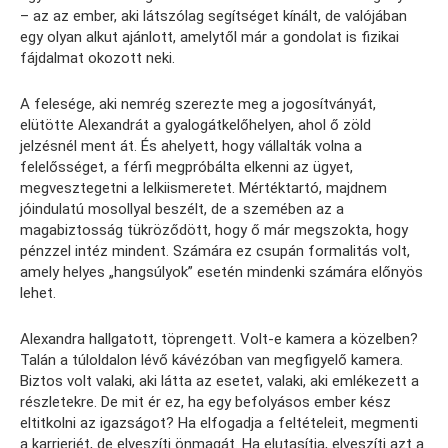
– az az ember, aki látszólag segítséget kínált, de valójában
egy olyan alkut ajánlott, amelytől már a gondolat is fizikai
fájdalmat okozott neki.
A felesége, aki nemrég szerezte meg a jogosítványát,
elütötte Alexandrát a gyalogátkelőhelyen, ahol ő zöld
jelzésnél ment át. És ahelyett, hogy vállalták volna a
felelősséget, a férfi megpróbálta elkenni az ügyet,
megvesztegetni a lelkiismeretet. Mértéktartó, majdnem
jóindulatú mosollyal beszélt, de a szemében az a
magabiztosság tükröződött, hogy ő már megszokta, hogy
pénzzel intéz mindent. Számára ez csupán formalitás volt,
amely helyes „hangsúlyok” esetén mindenki számára előnyös
lehet.
Alexandra hallgatott, töprengett. Volt-e kamera a közelben?
Talán a túloldalon lévő kávézóban van megfigyelő kamera.
Biztos volt valaki, aki látta az esetet, valaki, aki emlékezett a
részletekre. De mit ér ez, ha egy befolyásos ember kész
eltitkolni az igazságot? Ha elfogadja a feltételeit, megmenti
a karrierjét, de elveszíti önmagát. Ha elutasítja, elveszíti azt a