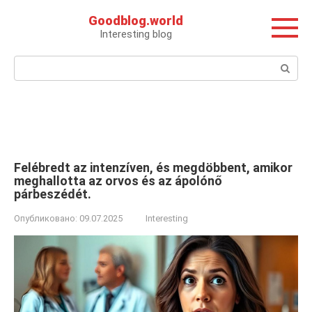
Перейти
Goodblog.world
к
Interesting blog
контенту
Поиск:
Felébredt az intenzíven, és megdöbbent, amikor
meghallotta az orvos és az ápolónő
párbeszédét.
Опубликовано:
09.07.2025
Interesting