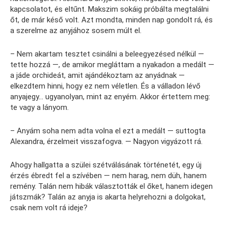
kapcsolatot, és eltűnt. Makszim sokáig próbálta megtalálni
őt, de már késő volt. Azt mondta, minden nap gondolt rá, és
a szerelme az anyjához sosem múlt el.
– Nem akartam tesztet csinálni a beleegyezésed nélkül —
tette hozzá —, de amikor megláttam a nyakadon a medált —
a jáde orchideát, amit ajándékoztam az anyádnak —
elkezdtem hinni, hogy ez nem véletlen. És a válladon lévő
anyajegy… ugyanolyan, mint az enyém. Akkor értettem meg:
te vagy a lányom.
– Anyám soha nem adta volna el ezt a medált — suttogta
Alexandra, érzelmeit visszafogva. — Nagyon vigyázott rá.
Ahogy hallgatta a szülei szétválásának történetét, egy új
érzés ébredt fel a szívében — nem harag, nem düh, hanem
remény. Talán nem hibák választották el őket, hanem idegen
játszmák? Talán az anyja is akarta helyrehozni a dolgokat,
csak nem volt rá ideje?