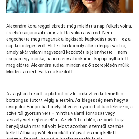
Alexandra kora reggel ébredt, még mielőtt a nap felkelt volna,
és első sugaraival elárasztotta volna a várost. Nem
engedhette meg magának a legkisebb kapkodást sem – ez a
nap különleges volt. Élete első komoly állásinterjúja várt rá,
amely akár valami nagyszerű kezdetét is jelenthette – nem
csupán egy munka, hanem egy álomkarrier kapuja nyílhatott
meg előtte. Alexandra tudta: minden az ő szereplésén múlik.
Minden, amiért évek óta küzdött.
Az ágyban feküdt, a plafont nézte, miközben kellemetlen
borzongás futott végig a testén. Az idegesség nem hagyta
nyugodni. Bár próbált mélyebben és nyugodtabban lélegezni, a
szíve túl gyorsan vert – mintha valami fontosat vagy
veszélyeset sejtene előre. Az első fordulón, az önéletrajz
benyújtásán már túl volt. Most azonban szemtől szembe
kellett állnia a jövőbeli munkáltatójával, és meg kellett