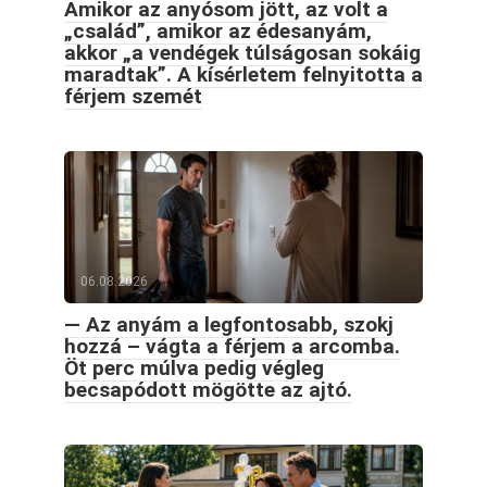
Amikor az anyósom jött, az volt a
„család”, amikor az édesanyám,
akkor „a vendégek túlságosan sokáig
maradtak”. A kísérletem felnyitotta a
férjem szemét
06.08.2026
— Az anyám a legfontosabb, szokj
hozzá – vágta a férjem a arcomba.
Öt perc múlva pedig végleg
becsapódott mögötte az ajtó.