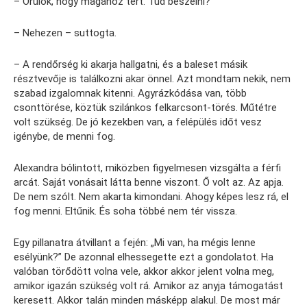
– Örülök, hogy magához tért. Tud beszélni?
– Nehezen – suttogta.
– A rendőrség ki akarja hallgatni, és a baleset másik
résztvevője is találkozni akar önnel. Azt mondtam nekik, nem
szabad izgalomnak kitenni. Agyrázkódása van, több
csonttörése, köztük szilánkos felkarcsont-törés. Műtétre
volt szükség. De jó kezekben van, a felépülés időt vesz
igénybe, de menni fog.
Alexandra bólintott, miközben figyelmesen vizsgálta a férfi
arcát. Saját vonásait látta benne viszont. Ő volt az. Az apja.
De nem szólt. Nem akarta kimondani. Ahogy képes lesz rá, el
fog menni. Eltűnik. És soha többé nem tér vissza.
Egy pillanatra átvillant a fején: „Mi van, ha mégis lenne
esélyünk?” De azonnal elhessegette ezt a gondolatot. Ha
valóban törődött volna vele, akkor akkor jelent volna meg,
amikor igazán szükség volt rá. Amikor az anyja támogatást
keresett. Akkor talán minden másképp alakul. De most már