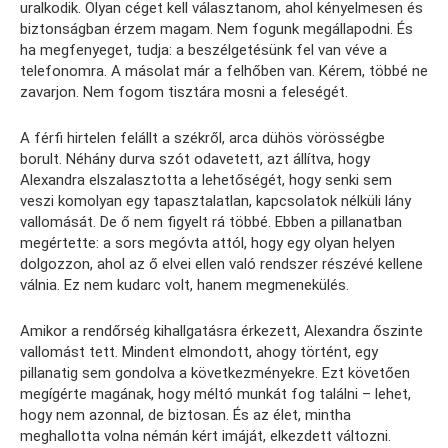
uralkodik. Olyan céget kell választanom, ahol kényelmesen és
biztonságban érzem magam. Nem fogunk megállapodni. És
ha megfenyeget, tudja: a beszélgetésünk fel van véve a
telefonomra. A másolat már a felhőben van. Kérem, többé ne
zavarjon. Nem fogom tisztára mosni a feleségét.
A férfi hirtelen felállt a székről, arca dühös vörösségbe
borult. Néhány durva szót odavetett, azt állítva, hogy
Alexandra elszalasztotta a lehetőségét, hogy senki sem
veszi komolyan egy tapasztalatlan, kapcsolatok nélküli lány
vallomását. De ő nem figyelt rá többé. Ebben a pillanatban
megértette: a sors megóvta attól, hogy egy olyan helyen
dolgozzon, ahol az ő elvei ellen való rendszer részévé kellene
válnia. Ez nem kudarc volt, hanem megmenekülés.
Amikor a rendőrség kihallgatásra érkezett, Alexandra őszinte
vallomást tett. Mindent elmondott, ahogy történt, egy
pillanatig sem gondolva a következményekre. Ezt követően
megígérte magának, hogy méltó munkát fog találni – lehet,
hogy nem azonnal, de biztosan. És az élet, mintha
meghallotta volna némán kért imáját, elkezdett változni.