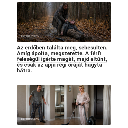
06.08.2026
Az erdőben találta meg, sebesülten.
Amíg ápolta, megszerette. A férfi
feleségül ígérte magát, majd eltűnt,
és csak az apja régi óráját hagyta
hátra.
06.08.2026