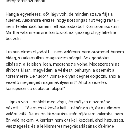
kompromisszumnak.
Hangja egyenletes, sőt lágy volt, de minden szava fájt a
fülének. Alexandra érezte, hogy borzongás fut végig rajta –
nem félelemből, hanem felháborodásból. Kompromisszum…
Mintha valami ennyire fontosról, az igazságról így lehetne
beszélni.
Lassan elmosolyodott – nem vidáman, nem örömmel, hanem
hideg, szarkasztikus magabiztossággal. Sok gondolat
cikázott a fejében. Igen, megtehette volna. Megszerezni az
áhított állást, megvédeni a vétkest, behunyni a szemét a
történtekre. De tudott volna-e olyan cégnél dolgozni, ahol a
vezető megenged magának ilyesmit? Ahol a vezetés
korrupción és csaláson alapul?
– Igaza van – szólalt meg végül, és mélyen a szemébe
nézett. – Tőlem csak kevés kell – néhány szó, és az álmom
valóra válik. De az ön látogatása után rájöttem valamire: nem
ön való nekem. A karriert nem ott kell kezdeni, ahol hazugság,
vesztegetés és a lelkiismeret megvásárlásának kísérlete