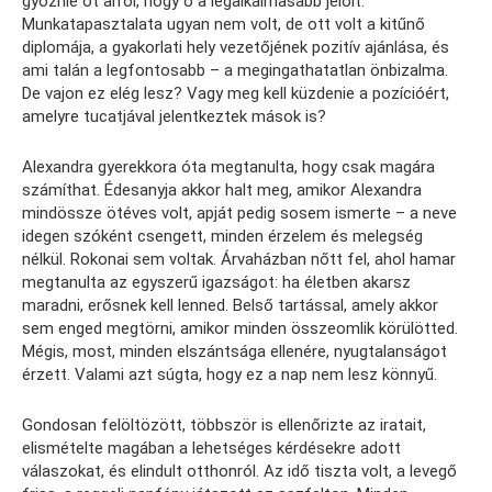
győznie őt arról, hogy ő a legalkalmasabb jelölt.
Munkatapasztalata ugyan nem volt, de ott volt a kitűnő
diplomája, a gyakorlati hely vezetőjének pozitív ajánlása, és
ami talán a legfontosabb – a megingathatatlan önbizalma.
De vajon ez elég lesz? Vagy meg kell küzdenie a pozícióért,
amelyre tucatjával jelentkeztek mások is?
Alexandra gyerekkora óta megtanulta, hogy csak magára
számíthat. Édesanyja akkor halt meg, amikor Alexandra
mindössze ötéves volt, apját pedig sosem ismerte – a neve
idegen szóként csengett, minden érzelem és melegség
nélkül. Rokonai sem voltak. Árvaházban nőtt fel, ahol hamar
megtanulta az egyszerű igazságot: ha életben akarsz
maradni, erősnek kell lenned. Belső tartással, amely akkor
sem enged megtörni, amikor minden összeomlik körülötted.
Mégis, most, minden elszántsága ellenére, nyugtalanságot
érzett. Valami azt súgta, hogy ez a nap nem lesz könnyű.
Gondosan felöltözött, többször is ellenőrizte az iratait,
elismételte magában a lehetséges kérdésekre adott
válaszokat, és elindult otthonról. Az idő tiszta volt, a levegő