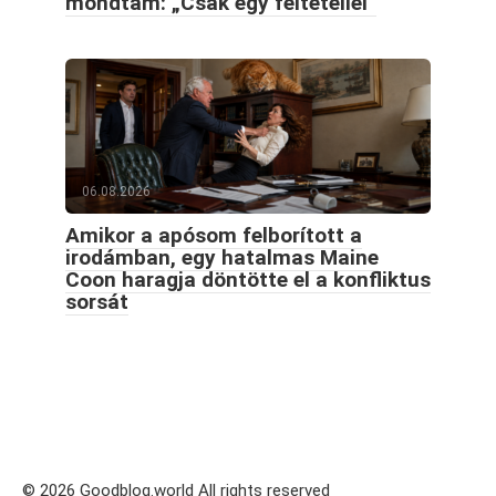
mondtam: „Csak egy feltétellel”
06.08.2026
Amikor a apósom felborított a
irodámban, egy hatalmas Maine
Coon haragja döntötte el a konfliktus
sorsát
© 2026 Goodblog.world All rights reserved