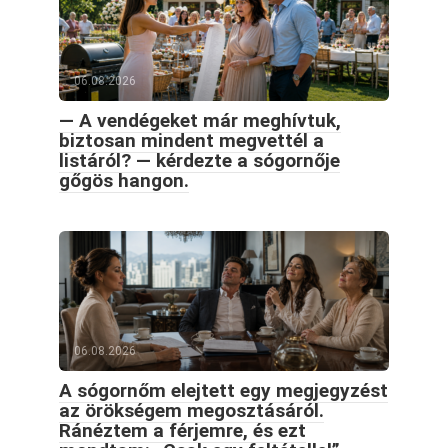
06.08.2026
— A vendégeket már meghívtuk,
biztosan mindent megvettél a
listáról? — kérdezte a sógornője
gőgös hangon.
06.08.2026
A sógornőm elejtett egy megjegyzést
az örökségem megosztásáról.
Ránéztem a férjemre, és ezt