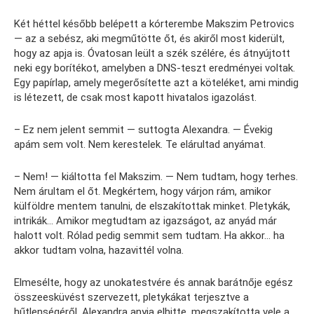
Két héttel később belépett a kórterembe Makszim Petrovics
— az a sebész, aki megműtötte őt, és akiről most kiderült,
hogy az apja is. Óvatosan leült a szék szélére, és átnyújtott
neki egy borítékot, amelyben a DNS-teszt eredményei voltak.
Egy papírlap, amely megerősítette azt a köteléket, ami mindig
is létezett, de csak most kapott hivatalos igazolást.
– Ez nem jelent semmit — suttogta Alexandra. — Évekig
apám sem volt. Nem kerestelek. Te elárultad anyámat.
– Nem! — kiáltotta fel Makszim. — Nem tudtam, hogy terhes.
Nem árultam el őt. Megkértem, hogy várjon rám, amikor
külföldre mentem tanulni, de elszakítottak minket. Pletykák,
intrikák… Amikor megtudtam az igazságot, az anyád már
halott volt. Rólad pedig semmit sem tudtam. Ha akkor… ha
akkor tudtam volna, hazavittél volna.
Elmesélte, hogy az unokatestvére és annak barátnője egész
összeesküvést szervezett, pletykákat terjesztve a
hűtlenségéről. Alexandra anyja elhitte, megszakította vele a