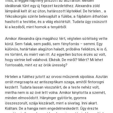
friss, a reggeli napfény játszott az aszfalton. Minden
ideálisnak tűnt egy új fejezet kezdetéhez. Alexandra zöld
lámpánál kelt át az úton, határozott léptekkel. De hirtelen… a
fékcsikorgás szinte belesajdult a fülébe, a fájdalom áthatóan
hasított a testébe, és a világ elsötétült. Tudata úgy csúszott
ki a kezéből, mint homok a tenyérből.
Amikor Alexandra újra magához tért, végtelen sötétség vette
körül. Sem falak, sem padló, sem fényforrás – semmi. Egy
különös, határtalan alagúton haladt, próbálva felidézni, ki is ő,
mi történt, és miért van itt. Az egyetlen biztos érzés az volt,
hogy sietnie kell valahová. Elkésik. De miről? Miért? Mi lehet
fontosabb, mint ez az örök üresség?
Hirtelen a füléhez jutott az orvosi műszerek sípolása. Azután
orrát megcsapta az antiszeptikum szaga, amitől fintorogni
kezdett. Tudata lassan visszatért, de a teste nehéz volt,
mintha nem is az övé lett volna. Amikor kinyitotta a szemét,
minden elmosódott. Hányinger gyötörte, gyomra
összeszorult, szája kiszáradt, mint a sivatag. Inni akart.
Kiáltani. De a hangja nem engedelmeskedett. Úgy érezte