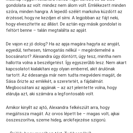
gondolata az volt: mindez nem álom volt. Emlékezett minden
szóra, minden hangra. A lepedő szélét markolva küzdött az
érzéssel, hogy ne kezdjen el sírni. A legjobban az fájt neki,
hogy elveszítette az állást. De aztán egy másik gondolat is
feltört benne – talán megtalálta az apját.
De vajon ez jó dolog? Ha az apja magára hagyta az anyját,
egyedül, terhesen, támogatás nélkül – megérdemelné a
bocsánatot? Alexandra úgy döntött, úgy tesz, mintha nem
hallotta volna a beszélgetést. Így egyszerűbb lesz. Nem akart
kapcsolatot kialakítani egy olyan emberrel, akit árulónak
tartott. Az édesanyja már nem tudta megvédeni magát, de
Sása őrizte az emlékét, a szeretetét, a fájdalmát.
Megbocsátani az apjának – az azt jelentette volna, hogy
elárulja azt, aki számára a legfontosabb volt.
Amikor kinyílt az ajtó, Alexandra felkészült arra, hogy
megjátssza magát. Az orvos lépett be – magas volt, ajkai
összeszorítva, szeme hideg, arckifejezése szigorú.