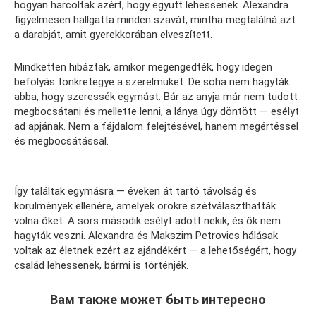
hogyan harcoltak azért, hogy együtt lehessenek. Alexandra
figyelmesen hallgatta minden szavát, mintha megtalálná azt
a darabját, amit gyerekkorában elveszített.
Mindketten hibáztak, amikor megengedték, hogy idegen
befolyás tönkretegye a szerelmüket. De soha nem hagyták
abba, hogy szeressék egymást. Bár az anyja már nem tudott
megbocsátani és mellette lenni, a lánya úgy döntött — esélyt
ad apjának. Nem a fájdalom felejtésével, hanem megértéssel
és megbocsátással.
Így találtak egymásra — éveken át tartó távolság és
körülmények ellenére, amelyek örökre szétválaszthatták
volna őket. A sors második esélyt adott nekik, és ők nem
hagyták veszni. Alexandra és Makszim Petrovics hálásak
voltak az életnek ezért az ajándékért — a lehetőségért, hogy
család lehessenek, bármi is történjék.
Вам также может быть интересно