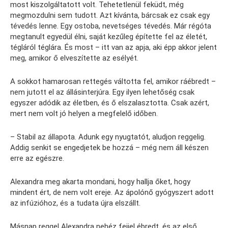
most kiszolgáltatott volt. Tehetetlenül feküdt, még
megmozdulni sem tudott. Azt kívánta, bárcsak ez csak egy
tévedés lenne. Egy ostoba, nevetséges tévedés. Már régóta
megtanult egyedül élni, saját kezűleg építette fel az életét,
tégláról téglára. És most – itt van az apja, aki épp akkor jelent
meg, amikor ő elveszítette az esélyét.
A sokkot hamarosan rettegés váltotta fel, amikor ráébredt –
nem jutott el az állásinterjúra. Egy ilyen lehetőség csak
egyszer adódik az életben, és ő elszalasztotta. Csak azért,
mert nem volt jó helyen a megfelelő időben.
– Stabil az állapota. Adunk egy nyugtatót, aludjon reggelig.
Addig senkit se engedjetek be hozzá – még nem áll készen
erre az egészre.
Alexandra meg akarta mondani, hogy hallja őket, hogy
mindent ért, de nem volt ereje. Az ápolónő gyógyszert adott
az infúzióhoz, és a tudata újra elszállt.
Másnap reggel Alexandra nehéz fejjel ébredt, és az első