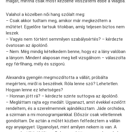
magát, mintha csak most kezdene visszatérni ebbe a világba.
Valahol a közelben női hang szólalt meg:
– Csak akkor tudtam meg, amikor már megkezdtem a
műtétet. Egyelőre tartsuk titokban, amíg teljesen biztos nem
leszek.
– Vagyis nem történt semmilyen szabálysértés? – kérdezte
óvatosan az ápolónő.
– Nem. Még mindig kételkedem benne, hogy ez a lány valóban
a lányom. Mindent alaposan meg kell vizsgálnom – válaszolta
egy férfihang, mély és szigorú.
Alexandra gyengén megmozdította a vállát, próbálta
megérteni, miről is beszélnek. Róla lenne szó? Lehetetlen.
Hogyan lenne ez lehetséges?
– Honnan jött rá? – kérdezte szinte suttogva az ápolónő.
– Megláttam rajta egy medált. Ugyanazt, amit évekkel ezelőtt
rendeltem, és a szerelmemnek ajándékoztam. Jáde orchidea,
a szirmain a mi monogramjainkkal. Először csak véletlennek
gondoltam. De aztán a műtét közben felfedeztem a vállán
egy anyajegyet. Ugyanolyat, mint amilyen nekem is van. A