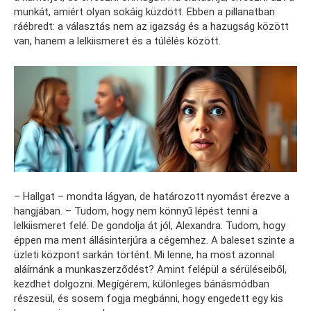
munkát, amiért olyan sokáig küzdött. Ebben a pillanatban
ráébredt: a választás nem az igazság és a hazugság között
van, hanem a lelkiismeret és a túlélés között.
– Hallgat – mondta lágyan, de határozott nyomást érezve a
hangjában. – Tudom, hogy nem könnyű lépést tenni a
lelkiismeret felé. De gondolja át jól, Alexandra. Tudom, hogy
éppen ma ment állásinterjúra a cégemhez. A baleset szinte a
üzleti központ sarkán történt. Mi lenne, ha most azonnal
aláírnánk a munkaszerződést? Amint felépül a sérüléseiből,
kezdhet dolgozni. Megígérem, különleges bánásmódban
részesül, és sosem fogja megbánni, hogy engedett egy kis