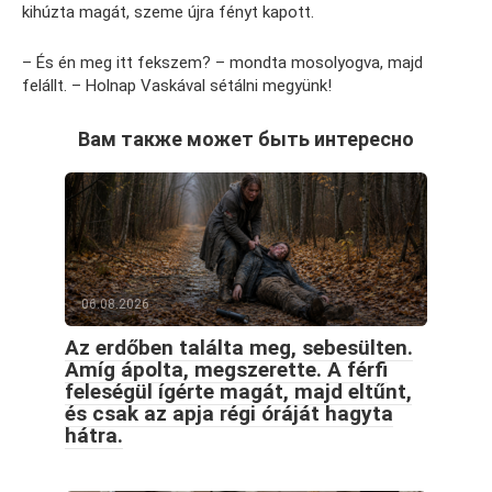
kihúzta magát, szeme újra fényt kapott.
– És én meg itt fekszem? – mondta mosolyogva, majd
felállt. – Holnap Vaskával sétálni megyünk!
Вам также может быть интересно
06.08.2026
Az erdőben találta meg, sebesülten.
Amíg ápolta, megszerette. A férfi
feleségül ígérte magát, majd eltűnt,
és csak az apja régi óráját hagyta
hátra.