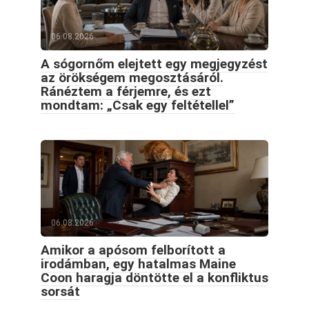
06.08.2026
A sógornőm elejtett egy megjegyzést
az örökségem megosztásáról.
Ránéztem a férjemre, és ezt
mondtam: „Csak egy feltétellel”
06.08.2026
Amikor a apósom felborított a
irodámban, egy hatalmas Maine
Coon haragja döntötte el a konfliktus
sorsát