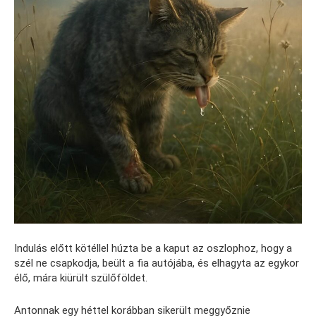
Indulás előtt kötéllel húzta be a kaput az oszlophoz, hogy a
szél ne csapkodja, beült a fia autójába, és elhagyta az egykor
élő, mára kiürült szülőföldet.
Antonnak egy héttel korábban sikerült meggyőznie