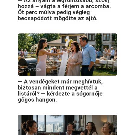
— Az anyám a legfontosabb, szokj
hozzá – vágta a férjem a arcomba.
Öt perc múlva pedig végleg
becsapódott mögötte az ajtó.
06.08.2026
— A vendégeket már meghívtuk,
biztosan mindent megvettél a
listáról? — kérdezte a sógornője
gőgös hangon.