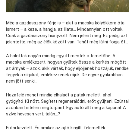
Még a gazdasszony férje is – akit a macska kölyökkora óta
ismert – a keze, a hangja, az illata… Mindannyian ott voltak.
Csak a gazdasszony hiányzott. Nem jelent meg. Ez pedig azt
jelentette: még az élők között van. Tehát még látni fogja őt…
A halottak napján mindig együtt mentek a temetőbe. A
macska emlékezett, hogyan gyűltek össze a kerítés mögött
az árnyak – azok, akik várták, hogy eljöjjenek hozzájuk, rendbe
tegyék a sírjukat, emlékezzenek rájuk. De egyre gyakrabban
nem jött senki…
Hazafelé menet mindig elhaladt a patak mellett, ahol
gyógyító fű nőtt. Segített regenerálódni, erőt gyűjteni. Ezúttal
azonban hirtelen megtorpant. Egy autó állt meg a kapunál. A
szíve hevesen vert: talán…?
Futni kezdett. És amikor az ajtó kinyílt, felemelték: