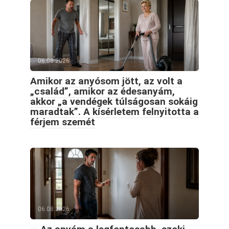
06.08.2026
Amikor az anyósom jött, az volt a
„család”, amikor az édesanyám,
akkor „a vendégek túlságosan sokáig
maradtak”. A kísérletem felnyitotta a
férjem szemét
06.08.2026