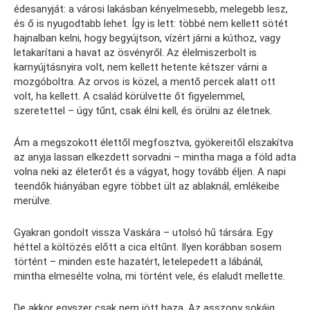
édesanyját: a városi lakásban kényelmesebb, melegebb lesz,
és ő is nyugodtabb lehet. Így is lett: többé nem kellett sötét
hajnalban kelni, hogy begyújtson, vízért járni a kúthoz, vagy
letakarítani a havat az ösvényről. Az élelmiszerbolt is
karnyújtásnyira volt, nem kellett hetente kétszer várni a
mozgóboltra. Az orvos is közel, a mentő percek alatt ott
volt, ha kellett. A család körülvette őt figyelemmel,
szeretettel – úgy tűnt, csak élni kell, és örülni az életnek.
Ám a megszokott élettől megfosztva, gyökereitől elszakítva
az anyja lassan elkezdett sorvadni – mintha maga a föld adta
volna neki az életerőt és a vágyat, hogy tovább éljen. A napi
teendők hiányában egyre többet ült az ablaknál, emlékeibe
merülve.
Gyakran gondolt vissza Vaskára – utolsó hű társára. Egy
héttel a költözés előtt a cica eltűnt. Ilyen korábban sosem
történt – minden este hazatért, letelepedett a lábánál,
mintha elmesélte volna, mi történt vele, és elaludt mellette.
De akkor egyszer csak nem jött haza. Az asszony sokáig