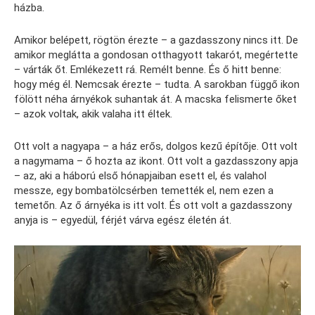
házba.
Amikor belépett, rögtön érezte – a gazdasszony nincs itt. De
amikor meglátta a gondosan otthagyott takarót, megértette
– várták őt. Emlékezett rá. Remélt benne. És ő hitt benne:
hogy még él. Nemcsak érezte – tudta. A sarokban függő ikon
fölött néha árnyékok suhantak át. A macska felismerte őket
– azok voltak, akik valaha itt éltek.
Ott volt a nagyapa – a ház erős, dolgos kezű építője. Ott volt
a nagymama – ő hozta az ikont. Ott volt a gazdasszony apja
– az, aki a háború első hónapjaiban esett el, és valahol
messze, egy bombatölcsérben temették el, nem ezen a
temetőn. Az ő árnyéka is itt volt. És ott volt a gazdasszony
anyja is – egyedül, férjét várva egész életén át.