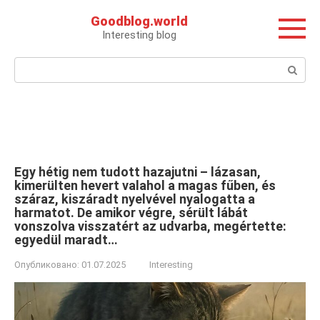
Перейти
Goodblog.world
к
Interesting blog
контенту
Поиск:
Egy hétig nem tudott hazajutni – lázasan,
kimerülten hevert valahol a magas fűben, és
száraz, kiszáradt nyelvével nyalogatta a
harmatot. De amikor végre, sérült lábát
vonszolva visszatért az udvarba, megértette:
egyedül maradt…
Опубликовано:
01.07.2025
Interesting