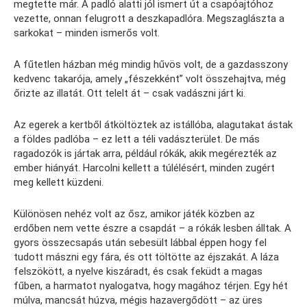
megtette már. A padló alatti jól ismert út a csapóajtóhoz
vezette, onnan felugrott a deszkapadlóra. Megszaglászta a
sarkokat – minden ismerős volt.
A fűtetlen házban még mindig hűvös volt, de a gazdasszony
kedvenc takarója, amely „fészekként” volt összehajtva, még
őrizte az illatát. Ott telelt át – csak vadászni járt ki.
Az egerek a kertből átköltöztek az istállóba, alagutakat ástak
a földes padlóba – ez lett a téli vadászterület. De más
ragadozók is jártak arra, például rókák, akik megérezték az
ember hiányát. Harcolni kellett a túlélésért, minden zugért
meg kellett küzdeni.
Különösen nehéz volt az ősz, amikor játék közben az
erdőben nem vette észre a csapdát – a rókák lesben álltak. A
gyors összecsapás után sebesült lábbal éppen hogy fel
tudott mászni egy fára, és ott töltötte az éjszakát. A láza
felszökött, a nyelve kiszáradt, és csak feküdt a magas
fűben, a harmatot nyalogatva, hogy magához térjen. Egy hét
múlva, mancsát húzva, mégis hazavergődött – az üres