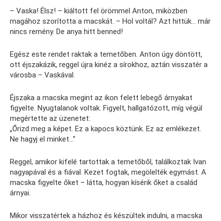
– Vaska! Élsz! – kiáltott fel örömmel Anton, miközben
magához szorította a macskát. – Hol voltál? Azt hittük… már
nincs remény. De anya hitt benned!
Egész este rendet raktak a temetőben. Anton úgy döntött,
ott éjszakázik, reggel újra kinéz a sírokhoz, aztán visszatér a
városba – Vaskával.
Éjszaka a macska megint az ikon felett lebegő árnyakat
figyelte. Nyugtalanok voltak. Figyelt, hallgatózott, míg végül
megértette az üzenetet:
„Őrizd meg a képet. Ez a kapocs köztünk. Ez az emlékezet.
Ne hagyj el minket…”
Reggel, amikor kifelé tartottak a temetőből, találkoztak Ivan
nagyapával és a fiával. Kezet fogtak, megölelték egymást. A
macska figyelte őket – látta, hogyan kísérik őket a család
árnyai.
Mikor visszatértek a házhoz és készültek indulni, a macska