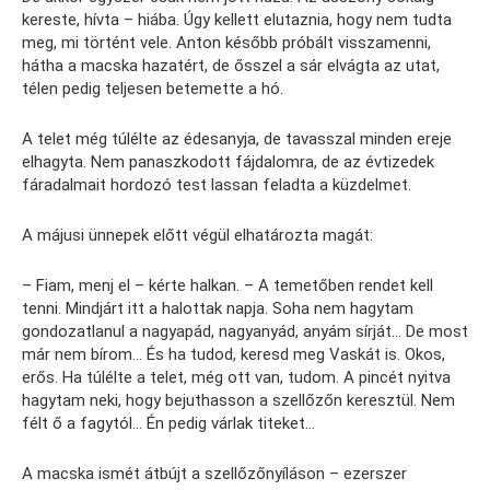
kereste, hívta – hiába. Úgy kellett elutaznia, hogy nem tudta
meg, mi történt vele. Anton később próbált visszamenni,
hátha a macska hazatért, de ősszel a sár elvágta az utat,
télen pedig teljesen betemette a hó.
A telet még túlélte az édesanyja, de tavasszal minden ereje
elhagyta. Nem panaszkodott fájdalomra, de az évtizedek
fáradalmait hordozó test lassan feladta a küzdelmet.
A májusi ünnepek előtt végül elhatározta magát:
– Fiam, menj el – kérte halkan. – A temetőben rendet kell
tenni. Mindjárt itt a halottak napja. Soha nem hagytam
gondozatlanul a nagyapád, nagyanyád, anyám sírját… De most
már nem bírom… És ha tudod, keresd meg Vaskát is. Okos,
erős. Ha túlélte a telet, még ott van, tudom. A pincét nyitva
hagytam neki, hogy bejuthasson a szellőzőn keresztül. Nem
félt ő a fagytól… Én pedig várlak titeket…
A macska ismét átbújt a szellőzőnyíláson – ezerszer