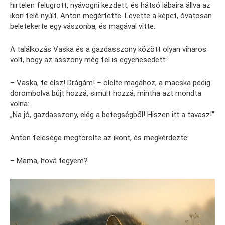
hirtelen felugrott, nyávogni kezdett, és hátsó lábaira állva az
ikon felé nyúlt. Anton megértette. Levette a képet, óvatosan
beletekerte egy vászonba, és magával vitte.
A találkozás Vaska és a gazdasszony között olyan viharos
volt, hogy az asszony még fel is egyenesedett:
– Vaska, te élsz! Drágám! – ölelte magához, a macska pedig
dorombolva bújt hozzá, simult hozzá, mintha azt mondta
volna:
„Na jó, gazdasszony, elég a betegségből! Hiszen itt a tavasz!”
Anton felesége megtörölte az ikont, és megkérdezte:
– Mama, hová tegyem?