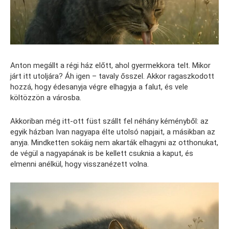
Anton megállt a régi ház előtt, ahol gyermekkora telt. Mikor
járt itt utoljára? Áh igen – tavaly ősszel. Akkor ragaszkodott
hozzá, hogy édesanyja végre elhagyja a falut, és vele
költözzön a városba.
Akkoriban még itt-ott füst szállt fel néhány kéményből: az
egyik házban Ivan nagyapa élte utolsó napjait, a másikban az
anyja. Mindketten sokáig nem akarták elhagyni az otthonukat,
de végül a nagyapának is be kellett csuknia a kaput, és
elmenni anélkül, hogy visszanézett volna.