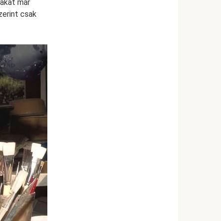
makat már
zerint csak