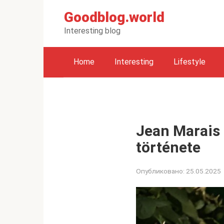
Перейти
Goodblog.world
к
контенту
Interesting blog
Home
Interesting
Lifestyle
Jean Marais 
története
Опубликовано:
25.05.2025