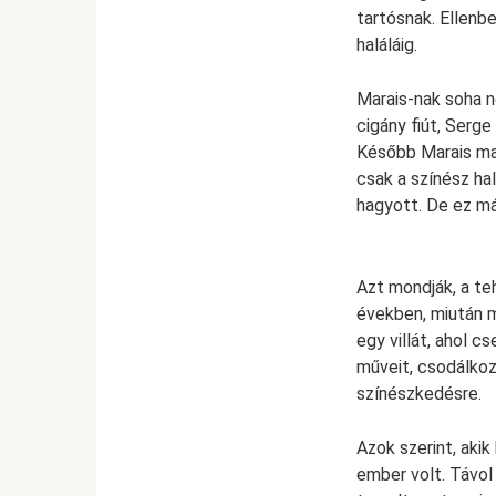
tartósnak. Ellenb
haláláig.
Marais-nak soha 
cigány fiút, Serge
Később Marais mag
csak a színész hal
hagyott. De ez má
Azt mondják, a te
években, miután me
egy villát, ahol 
műveit, csodálkoz
színészkedésre.
Azok szerint, aki
ember volt. Távol