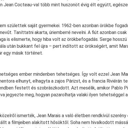
en Jean Cocteau-val több mint huszonöt évig élt együtt, egész
nem születtek saját gyermekei. 1962-ben azonban örökbe fogad
 nevűt. Taníttatni akarta, úriemberré nevelni. A fiút azonban csak
a is elismerte, hogy hiba volt az örökbefogadás. Serge hosszú 
ála után bukkant fel újra – pert indított az örökségért, amit Mara
r egy másik történet.
hetséges ember mindenben tehetséges. Így volt ezzel Jean Mara
ntora elhunyt, elhagyta a zajos Párizst, és a francia Riviérán t
csendben festett és szobrászkodott. Azt mesélik, amikor Pablo 
va jegyezte meg, hogyan pazarolhatja valaki ilyen tehetséggel a
k közelről ismerték, Jean Marais a való életben rendkívül szerén
 állt a filmjeiben alakított hősöktől. Soha nem hivalkodott máss