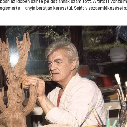
abban az időben szinte példátlannak számított. A tiltott vonzal
ismerte – anyja barátján keresztül. Saját visszaemlékezései s