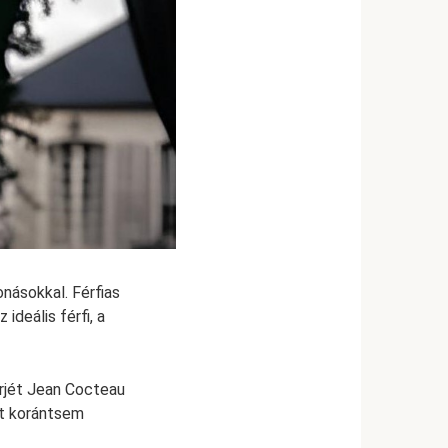
onásokkal. Férfias
deális férfi, a
erjét Jean Cocteau
at korántsem