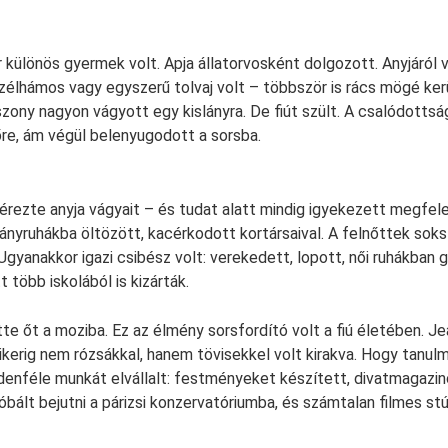
r különös gyermek volt. Apja állatorvosként dolgozott. Anyjáról 
zélhámos vagy egyszerű tolvaj volt – többször is rács mögé kerü
sszony nagyon vágyott egy kislányra. De fiút szült. A csalódotts
őre, ám végül belenyugodott a sorsba.
rezte anyja vágyait – és tudat alatt mindig igyekezett megfelel
nyruhákba öltözött, kacérkodott kortársaival. A felnőttek soksz
Ugyanakkor igazi csibész volt: verekedett, lopott, női ruhákban 
t több iskolából is kizárták.
tte őt a moziba. Ez az élmény sorsfordító volt a fiú életében. J
sikerig nem rózsákkal, hanem tövisekkel volt kirakva. Hogy tanul
ndenféle munkát elvállalt: festményeket készített, divatmagazi
óbált bejutni a párizsi konzervatóriumba, és számtalan filmes stú