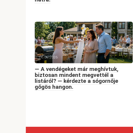
06.08.2026
— A vendégeket már meghívtuk,
biztosan mindent megvettél a
listáról? — kérdezte a sógornője
gőgös hangon.