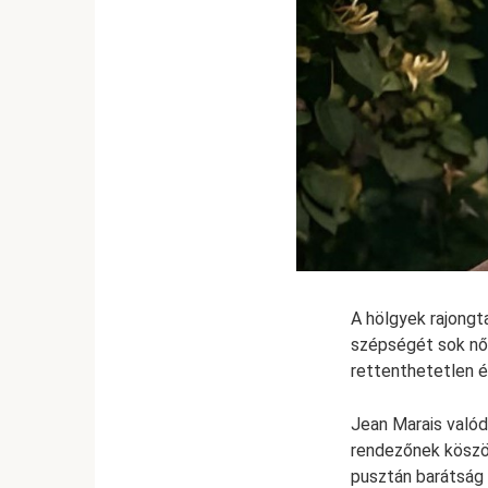
A hölgyek rajongta
szépségét sok nő e
rettenthetetlen é
Jean Marais valód
rendezőnek köszön
pusztán barátság 