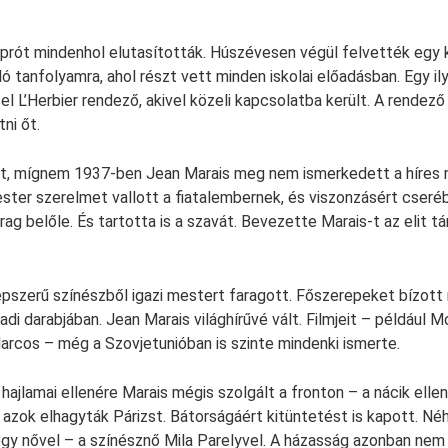
tiprót mindenhol elutasították. Húszévesen végül felvették egy
ó tanfolyamra, ahol részt vett minden iskolai előadásban. Egy il
cel L’Herbier rendező, akivel közeli kapcsolatba került. A rendez
ni őt.
nt, mígnem 1937-ben Jean Marais meg nem ismerkedett a híres 
ster szerelmet vallott a fiatalembernek, és viszonzásért cseré
rag belőle. És tartotta is a szavát. Bevezette Marais-t az elit t
szerű színészből igazi mestert faragott. Főszerepeket bízott 
adi darabjában. Jean Marais világhírűvé vált. Filmjeit – például M
arcos – még a Szovjetunióban is szinte mindenki ismerte.
ajlamai ellenére Marais mégis szolgált a fronton – a nácik ellen 
 azok elhagyták Párizst. Bátorságáért kitüntetést is kapott. Né
gy nővel – a színésznő Mila Parelyvel. A házasság azonban nem 