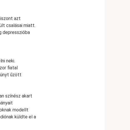
viszont azt
lt csalásai miatt.
ág depresszióba
ni neki.
or fiatal
gúnyt űzött
ean színész akart
mányait
noknak modellt
diónak küldte el a