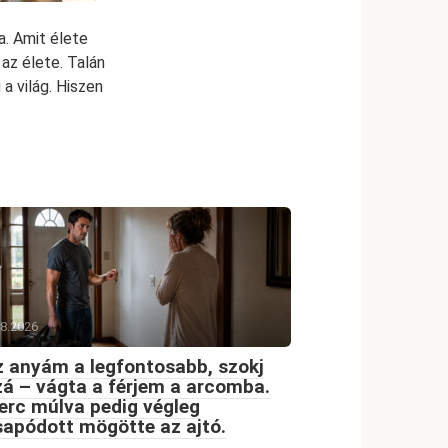
a. Amit élete
az élete. Talán
a világ. Hiszen
08.2026
 anyám a legfontosabb, szokj
á – vágta a férjem a arcomba.
erc múlva pedig végleg
apódott mögötte az ajtó.