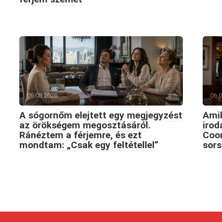
06.08.2026
06.
A sógornőm elejtett egy megjegyzést
Amik
az örökségem megosztásáról.
iro
Ránéztem a férjemre, és ezt
Coon
mondtam: „Csak egy feltétellel”
sors