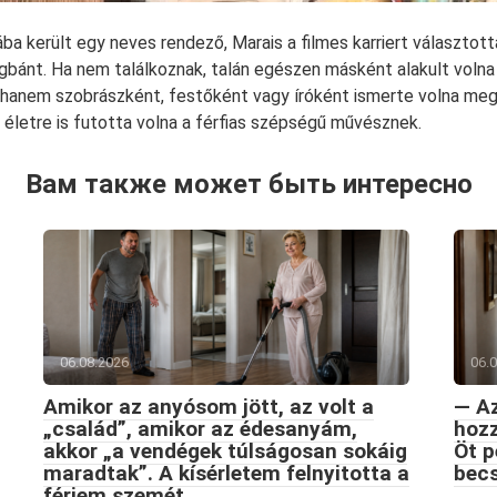
ba került egy neves rendező, Marais a filmes karriert választott
bánt. Ha nem találkoznak, talán egészen másként alakult volna 
hanem szobrászként, festőként vagy íróként ismerte volna meg 
életre is futotta volna a férfias szépségű művésznek.
Вам также может быть интересно
06.08.2026
06.
Amikor az anyósom jött, az volt a
— Az
„család”, amikor az édesanyám,
hozz
akkor „a vendégek túlságosan sokáig
Öt p
maradtak”. A kísérletem felnyitotta a
becs
férjem szemét