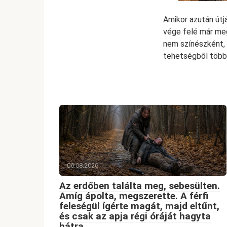
Amikor azután útjá
vége felé már meg
nem színészként, 
tehetségből több 
06.08.2026
Az erdőben találta meg, sebesülten.
Amíg ápolta, megszerette. A férfi
feleségül ígérte magát, majd eltűnt,
és csak az apja régi óráját hagyta
hátra.