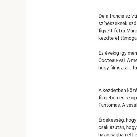
De a francia szív
színészeknek szól
figyelt fel rá Mar
kezdte el támogat
Ez évekig így me
Cocteau-val. A me
hogy filmsztárt fa
A kezdetben közép
filmjében és színp
Fantomas, A vasál
Érdekesség, hogy h
csak azután, hogy
házasságban élt e