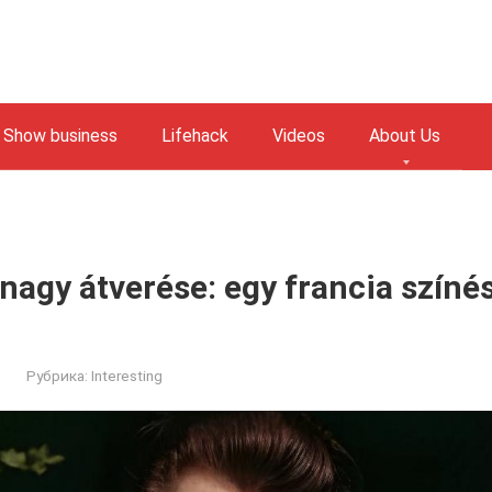
Show business
Lifehack
Videos
About Us
nagy átverése: egy francia színés
Рубрика:
Interesting