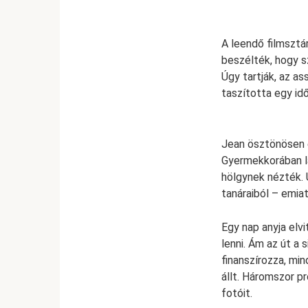
A leendő filmsztá
beszélték, hogy s
Úgy tartják, az a
taszította egy id
Jean ösztönösen é
Gyermekkorában lá
hölgynek nézték. 
tanáraiból – emiat
Egy nap anyja elvi
lenni. Ám az út a 
finanszírozza, mi
állt. Háromszor pr
fotóit.