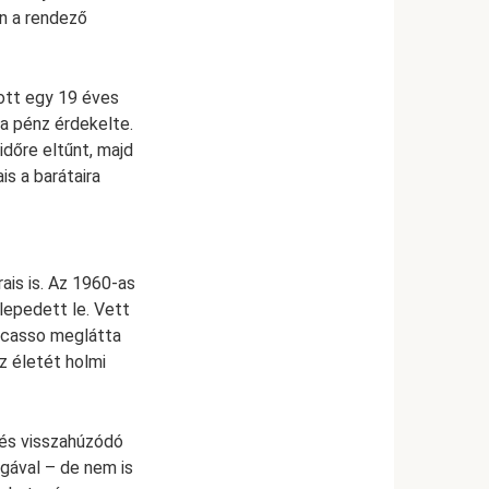
en a rendező
ott egy 19 éves
 a pénz érdekelte.
időre eltűnt, majd
is a barátaira
is is. Az 1960-as
elepedett le. Vett
Picasso meglátta
z életét holmi
y és visszahúzódó
ágával – de nem is