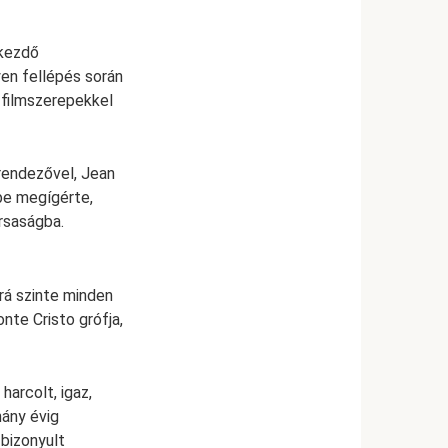
 kezdő
yen fellépés során
ő filmszerepekkel
rendezővel, Jean
be megígérte,
ársaságba.
rá szinte minden
onte Cristo grófja,
harcolt, igaz,
hány évig
bizonyult