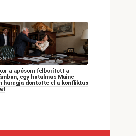
08.2026
or a apósom felborított a
dámban, egy hatalmas Maine
 haragja döntötte el a konfliktus
át