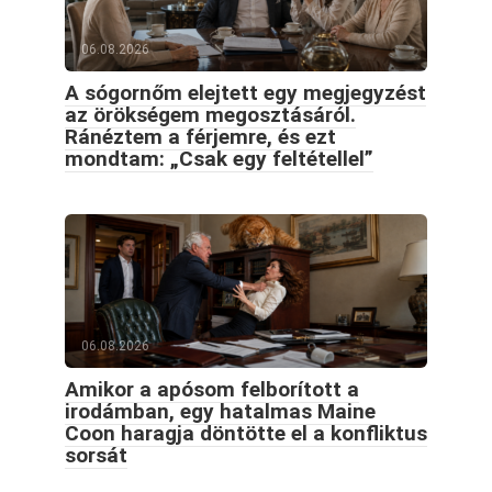
06.08.2026
A sógornőm elejtett egy megjegyzést
az örökségem megosztásáról.
Ránéztem a férjemre, és ezt
mondtam: „Csak egy feltétellel”
06.08.2026
Amikor a apósom felborított a
irodámban, egy hatalmas Maine
Coon haragja döntötte el a konfliktus
sorsát