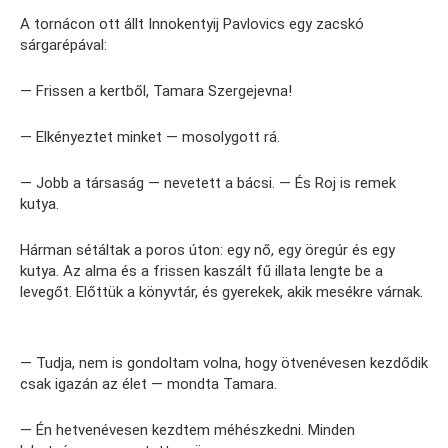
A tornácon ott állt Innokentyij Pavlovics egy zacskó
sárgarépával:
— Frissen a kertből, Tamara Szergejevna!
— Elkényeztet minket — mosolygott rá.
— Jobb a társaság — nevetett a bácsi. — És Roj is remek
kutya.
Hárman sétáltak a poros úton: egy nő, egy öregúr és egy
kutya. Az alma és a frissen kaszált fű illata lengte be a
levegőt. Előttük a könyvtár, és gyerekek, akik mesékre várnak.
— Tudja, nem is gondoltam volna, hogy ötvenévesen kezdődik
csak igazán az élet — mondta Tamara.
— Én hetvenévesen kezdtem méhészkedni. Minden