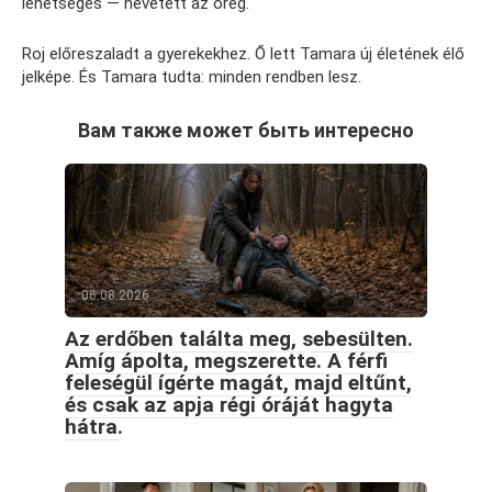
lehetséges — nevetett az öreg.
Roj előreszaladt a gyerekekhez. Ő lett Tamara új életének élő
jelképe. És Tamara tudta: minden rendben lesz.
Вам также может быть интересно
06.08.2026
Az erdőben találta meg, sebesülten.
Amíg ápolta, megszerette. A férfi
feleségül ígérte magát, majd eltűnt,
és csak az apja régi óráját hagyta
hátra.