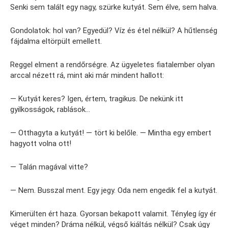
Senki sem talált egy nagy, szürke kutyát. Sem élve, sem halva.
Gondolatok: hol van? Egyedül? Víz és étel nélkül? A hűtlenség
fájdalma eltörpült emellett.
Reggel elment a rendőrségre. Az ügyeletes fiatalember olyan
arccal nézett rá, mint aki már mindent hallott:
— Kutyát keres? Igen, értem, tragikus. De nekünk itt
gyilkosságok, rablások…
— Otthagyta a kutyát! — tört ki belőle. — Mintha egy embert
hagyott volna ott!
— Talán magával vitte?
— Nem. Busszal ment. Egy jegy. Oda nem engedik fel a kutyát.
Kimerülten ért haza. Gyorsan bekapott valamit. Tényleg így ér
véget minden? Dráma nélkül, végső kiáltás nélkül? Csak úgy