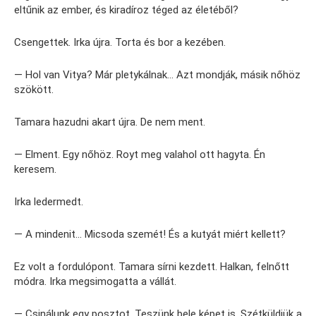
eltűnik az ember, és kiradíroz téged az életéből?
Csengettek. Irka újra. Torta és bor a kezében.
— Hol van Vitya? Már pletykálnak… Azt mondják, másik nőhöz
szökött.
Tamara hazudni akart újra. De nem ment.
— Elment. Egy nőhöz. Royt meg valahol ott hagyta. Én
keresem.
Irka ledermedt.
— A mindenit… Micsoda szemét! És a kutyát miért kellett?
Ez volt a fordulópont. Tamara sírni kezdett. Halkan, felnőtt
módra. Irka megsimogatta a vállát.
— Csinálunk egy posztot. Teszünk bele képet is. Szétküldjük a