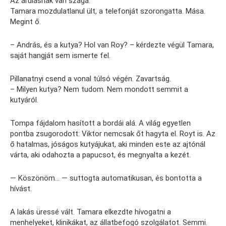
Az árulásnak van szaga.
Tamara mozdulatlanul ült, a telefonját szorongatta. Mása.
Megint ő.
– András, és a kutya? Hol van Roy? – kérdezte végül Tamara,
saját hangját sem ismerte fel.
Pillanatnyi csend a vonal túlsó végén. Zavartság.
– Milyen kutya? Nem tudom. Nem mondott semmit a
kutyáról.
Tompa fájdalom hasított a bordái alá. A világ egyetlen
pontba zsugorodott: Viktor nemcsak őt hagyta el. Royt is. Az
ő hatalmas, jóságos kutyájukat, aki minden este az ajtónál
várta, aki odahozta a papucsot, és megnyalta a kezét.
— Köszönöm… — suttogta automatikusan, és bontotta a
hívást.
A lakás üressé vált. Tamara elkezdte hívogatni a
menhelyeket, klinikákat, az állatbefogó szolgálatot. Semmi.