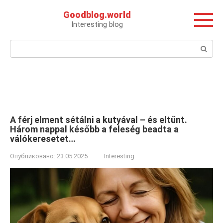
Перейти
Goodblog.world
к
Interesting blog
контенту
Поиск:
A férj elment sétálni a kutyával – és eltűnt.
Három nappal később a feleség beadta a
válókeresetet…
Опубликовано:
23.05.2025
Interesting