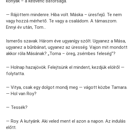
konyak – a kedvenc bátorsága.
— Rájöttem mindenre. Hiba volt. Máska – üresfejű. Te nem
vagy hozzá mérhető. Te vagy a családom. A támaszom.
Ennyi év után, Tom…
Ismerős szavak. Három éve ugyanígy szólt. Ugyanez a Mása,
ugyanez a bűnbánat, ugyanez az üresség. Vajon mit mondott
akkor róla Másának? „Toma – öreg, zsémbes feleség”?
— Holnap hazajövök. Felejtsünk el mindent, kezdjük elölről —
folytatta.
— Vitya, csak egy dolgot mondj meg — vágott közbe Tamara.
— Hol van Roy?
— Tessék?
— Roy. A kutyánk. Aki veled ment el azon a napon. Az indulás
előtt.