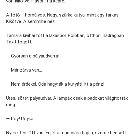
volt kikötve. Hasonlít a képre.”
A fotó – homályos. Nagy, szürke kutya, mint egy farkas.
Kikötve. A semmibe néz.
Tamara kiviharzott a lakásból. Pólóban, otthoni nadrágban.
Taxit fogott:
— Gyorsan a pályaudvarra!
— Már zárva van…
— Nem érdekel. Oda hagyták a kutyát! Itt a pénz!
Üres, sötét pályaudvar. A lámpák csak a padokat világították
meg.
— Roy! Royka!
Nyeszítés. Ott van. Fejét a mancsára hajtja, szeme beesett.