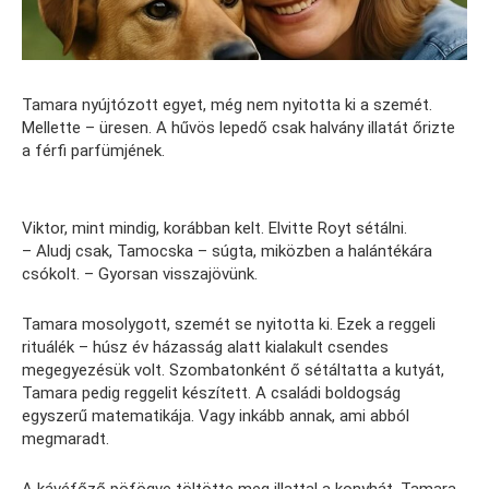
Tamara nyújtózott egyet, még nem nyitotta ki a szemét.
Mellette – üresen. A hűvös lepedő csak halvány illatát őrizte
a férfi parfümjének.
Viktor, mint mindig, korábban kelt. Elvitte Royt sétálni.
– Aludj csak, Tamocska – súgta, miközben a halántékára
csókolt. – Gyorsan visszajövünk.
Tamara mosolygott, szemét se nyitotta ki. Ezek a reggeli
rituálék – húsz év házasság alatt kialakult csendes
megegyezésük volt. Szombatonként ő sétáltatta a kutyát,
Tamara pedig reggelit készített. A családi boldogság
egyszerű matematikája. Vagy inkább annak, ami abból
megmaradt.