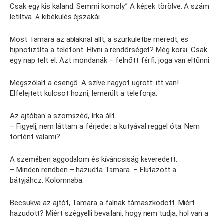
Csak egy kis kaland. Semmi komoly.” A képek törölve. A szám
letiltva. A kibékülés éjszakái.
Most Tamara az ablaknál állt, a szürkületbe meredt, és
hipnotizálta a telefont. Hívni a rendőrséget? Még korai. Csak
egy nap telt el. Azt mondanák – felnőtt férfi, joga van eltűnni.
Megszólalt a csengő. A szíve nagyot ugrott: itt van!
Elfelejtett kulcsot hozni, lemerült a telefonja.
Az ajtóban a szomszéd, Irka állt.
– Figyelj, nem láttam a férjedet a kutyával reggel óta. Nem
történt valami?
A szemében aggodalom és kíváncsiság keveredett.
– Minden rendben – hazudta Tamara. – Elutazott a
bátyjához. Kolomnaba.
Becsukva az ajtót, Tamara a falnak támaszkodott. Miért
hazudott? Miért szégyelli bevallani, hogy nem tudja, hol van a