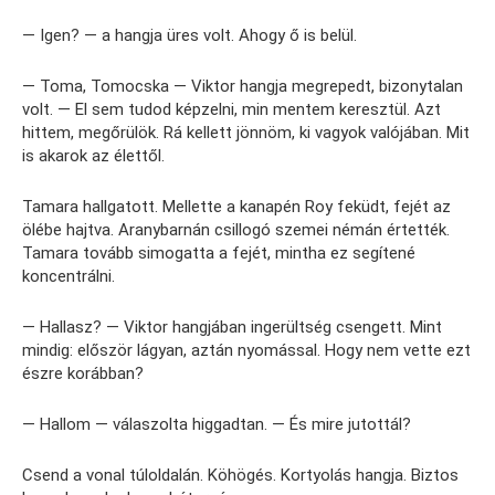
— Igen? — a hangja üres volt. Ahogy ő is belül.
— Toma, Tomocska — Viktor hangja megrepedt, bizonytalan
volt. — El sem tudod képzelni, min mentem keresztül. Azt
hittem, megőrülök. Rá kellett jönnöm, ki vagyok valójában. Mit
is akarok az élettől.
Tamara hallgatott. Mellette a kanapén Roy feküdt, fejét az
ölébe hajtva. Aranybarnán csillogó szemei némán értették.
Tamara tovább simogatta a fejét, mintha ez segítené
koncentrálni.
— Hallasz? — Viktor hangjában ingerültség csengett. Mint
mindig: először lágyan, aztán nyomással. Hogy nem vette ezt
észre korábban?
— Hallom — válaszolta higgadtan. — És mire jutottál?
Csend a vonal túloldalán. Köhögés. Kortyolás hangja. Biztos