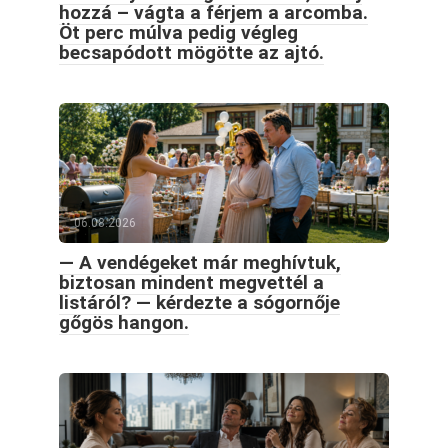
hozzá – vágta a férjem a arcomba.
Öt perc múlva pedig végleg
becsapódott mögötte az ajtó.
06.08.2026
— A vendégeket már meghívtuk,
biztosan mindent megvettél a
listáról? — kérdezte a sógornője
gőgös hangon.