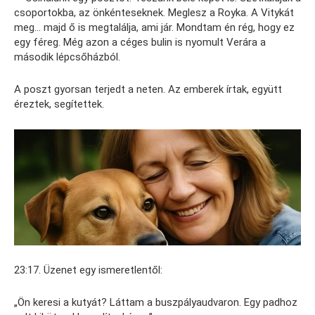
csoportokba, az önkénteseknek. Meglesz a Royka. A Vitykát
meg… majd ő is megtalálja, ami jár. Mondtam én rég, hogy ez
egy féreg. Még azon a céges bulin is nyomult Verára a
második lépcsőházból.
A poszt gyorsan terjedt a neten. Az emberek írtak, együtt
éreztek, segítettek.
23:17. Üzenet egy ismeretlentől:
„Ön keresi a kutyát? Láttam a buszpályaudvaron. Egy padhoz