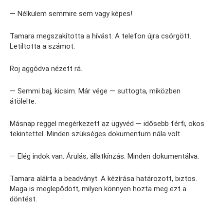
— Nélkülem semmire sem vagy képes!
Tamara megszakította a hívást. A telefon újra csörgött.
Letiltotta a számot.
Roj aggódva nézett rá.
— Semmi baj, kicsim. Már vége — suttogta, miközben
átölelte.
Másnap reggel megérkezett az ügyvéd — idősebb férfi, okos
tekintettel. Minden szükséges dokumentum nála volt.
— Elég indok van. Árulás, állatkínzás. Minden dokumentálva.
Tamara aláírta a beadványt. A kézírása határozott, biztos.
Maga is meglepődött, milyen könnyen hozta meg ezt a
döntést.