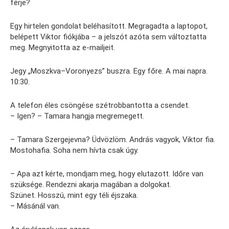
férje?
Egy hirtelen gondolat beléhasított. Megragadta a laptopot,
belépett Viktor fiókjába – a jelszót azóta sem változtatta
meg. Megnyitotta az e-mailjeit.
Jegy „Moszkva–Voronyezs” buszra. Egy főre. A mai napra.
10:30.
A telefon éles csöngése szétrobbantotta a csendet.
– Igen? – Tamara hangja megremegett.
– Tamara Szergejevna? Üdvözlöm. András vagyok, Viktor fia.
Mostohafia. Soha nem hívta csak úgy.
– Apa azt kérte, mondjam meg, hogy elutazott. Időre van
szüksége. Rendezni akarja magában a dolgokat.
Szünet. Hosszú, mint egy téli éjszaka.
– Másánál van.