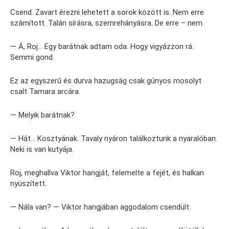
Csend. Zavart érezni lehetett a sorok között is. Nem erre
számított. Talán sírásra, szemrehányásra. De erre – nem.
— Á, Roj… Egy barátnak adtam oda. Hogy vigyázzon rá.
Semmi gond.
Ez az egyszerű és durva hazugság csak gúnyos mosolyt
csalt Tamara arcára.
— Melyik barátnak?
— Hát… Kosztyának. Tavaly nyáron találkoztunk a nyaralóban.
Neki is van kutyája.
Roj, meghallva Viktor hangját, felemelte a fejét, és halkan
nyüszített.
— Nála van? — Viktor hangjában aggodalom csendült.