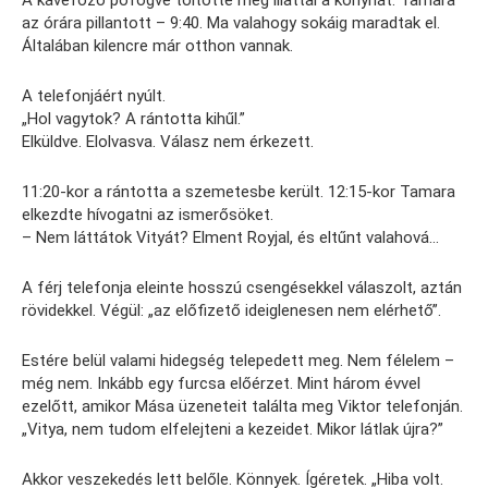
A kávéfőző pöfögve töltötte meg illattal a konyhát. Tamara
az órára pillantott – 9:40. Ma valahogy sokáig maradtak el.
Általában kilencre már otthon vannak.
A telefonjáért nyúlt.
„Hol vagytok? A rántotta kihűl.”
Elküldve. Elolvasva. Válasz nem érkezett.
11:20-kor a rántotta a szemetesbe került. 12:15-kor Tamara
elkezdte hívogatni az ismerősöket.
– Nem láttátok Vityát? Elment Royjal, és eltűnt valahová…
A férj telefonja eleinte hosszú csengésekkel válaszolt, aztán
rövidekkel. Végül: „az előfizető ideiglenesen nem elérhető”.
Estére belül valami hidegség telepedett meg. Nem félelem –
még nem. Inkább egy furcsa előérzet. Mint három évvel
ezelőtt, amikor Mása üzeneteit találta meg Viktor telefonján.
„Vitya, nem tudom elfelejteni a kezeidet. Mikor látlak újra?”
Akkor veszekedés lett belőle. Könnyek. Ígéretek. „Hiba volt.