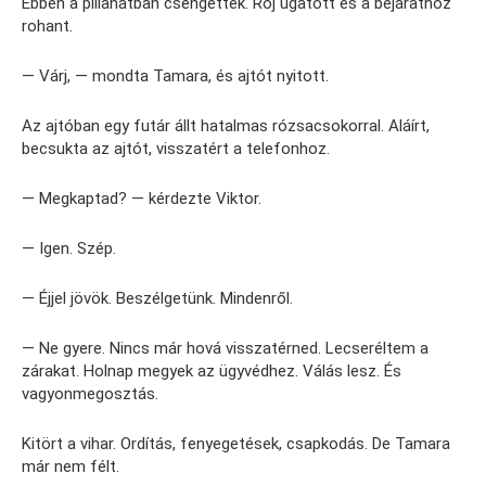
Ebben a pillanatban csengettek. Roj ugatott és a bejárathoz
rohant.
— Várj, — mondta Tamara, és ajtót nyitott.
Az ajtóban egy futár állt hatalmas rózsacsokorral. Aláírt,
becsukta az ajtót, visszatért a telefonhoz.
— Megkaptad? — kérdezte Viktor.
— Igen. Szép.
— Éjjel jövök. Beszélgetünk. Mindenről.
— Ne gyere. Nincs már hová visszatérned. Lecseréltem a
zárakat. Holnap megyek az ügyvédhez. Válás lesz. És
vagyonmegosztás.
Kitört a vihar. Ordítás, fenyegetések, csapkodás. De Tamara
már nem félt.