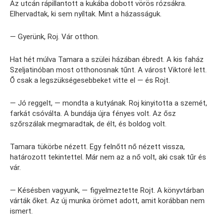
Az utcán rápillantott a kukába dobott vörös rózsákra.
Elhervadtak, ki sem nyíltak. Mint a házasságuk.
— Gyerünk, Roj. Vár otthon.
Hat hét múlva Tamara a szülei házában ébredt. A kis faház
Szeljatinóban most otthonosnak tűnt. A várost Viktoré lett.
Ő csak a legszükségesebbeket vitte el — és Rojt.
— Jó reggelt, — mondta a kutyának. Roj kinyitotta a szemét,
farkát csóválta. A bundája újra fényes volt. Az ősz
szőrszálak megmaradtak, de élt, és boldog volt.
Tamara tükörbe nézett. Egy felnőtt nő nézett vissza,
határozott tekintettel. Már nem az a nő volt, aki csak tűr és
vár.
— Késésben vagyunk, — figyelmeztette Rojt. A könyvtárban
várták őket. Az új munka örömet adott, amit korábban nem
ismert.