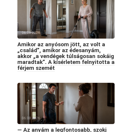
06.08.2026
Amikor az anyósom jött, az volt a
„család”, amikor az édesanyám,
akkor „a vendégek túlságosan sokáig
maradtak”. A kísérletem felnyitotta a
férjem szemét
06.08.2026
— Az anyám a legfontosabb, szokj