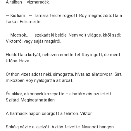
A tálban – vízmaradék.
— Kisfiam… — Tamara térdre rogyott. Roy megmozdította a
farkát. Felismerte.
— Mocsok… — szakadt ki belőle. Nem volt világos, kiről szól:
Viktorról vagy saját magáról.
Eloldotta a kutyát, nehezen emelte fel. Roy ingott, de ment.
Utána. Haza.
Otthon vizet adott neki, simogatta, hívta az állatorvost. Sírt,
miközben Roy nyalogatta az arcát.
És akkor, a könnyek közepette – elhatározás született.
Szilárd. Megingathatatlan.
A harmadik napon csörgött a telefon. Viktor.
Sokáig nézte a kijelzőt. Aztán felvette. Nyugodt hangon.