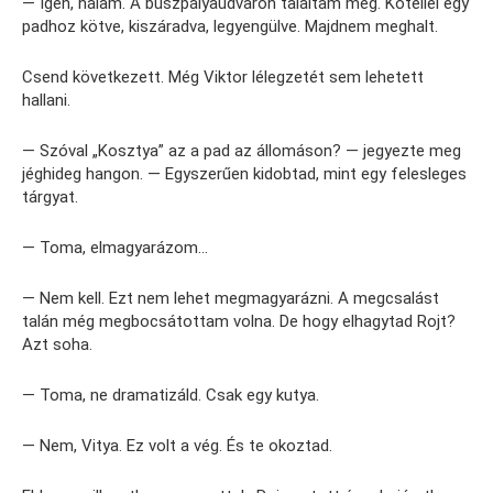
— Igen, nálam. A buszpályaudvaron találtam meg. Kötéllel egy
padhoz kötve, kiszáradva, legyengülve. Majdnem meghalt.
Csend következett. Még Viktor lélegzetét sem lehetett
hallani.
— Szóval „Kosztya” az a pad az állomáson? — jegyezte meg
jéghideg hangon. — Egyszerűen kidobtad, mint egy felesleges
tárgyat.
— Toma, elmagyarázom…
— Nem kell. Ezt nem lehet megmagyarázni. A megcsalást
talán még megbocsátottam volna. De hogy elhagytad Rojt?
Azt soha.
— Toma, ne dramatizáld. Csak egy kutya.
— Nem, Vitya. Ez volt a vég. És te okoztad.