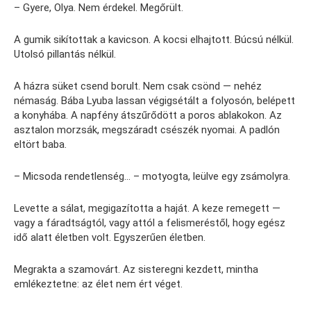
– Gyere, Olya. Nem érdekel. Megőrült.
A gumik sikítottak a kavicson. A kocsi elhajtott. Búcsú nélkül.
Utolsó pillantás nélkül.
A házra süket csend borult. Nem csak csönd — nehéz
némaság. Bába Lyuba lassan végigsétált a folyosón, belépett
a konyhába. A napfény átszűrődött a poros ablakokon. Az
asztalon morzsák, megszáradt csészék nyomai. A padlón
eltört baba.
– Micsoda rendetlenség… – motyogta, leülve egy zsámolyra.
Levette a sálat, megigazította a haját. A keze remegett —
vagy a fáradtságtól, vagy attól a felismeréstől, hogy egész
idő alatt életben volt. Egyszerűen életben.
Megrakta a szamovárt. Az sisteregni kezdett, mintha
emlékeztetne: az élet nem ért véget.