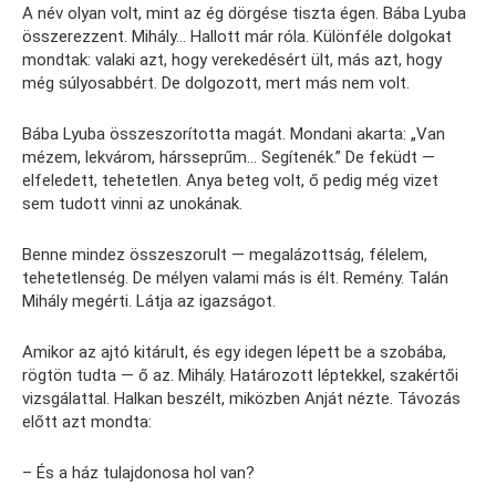
A név olyan volt, mint az ég dörgése tiszta égen. Bába Lyuba
összerezzent. Mihály… Hallott már róla. Különféle dolgokat
mondtak: valaki azt, hogy verekedésért ült, más azt, hogy
még súlyosabbért. De dolgozott, mert más nem volt.
Bába Lyuba összeszorította magát. Mondani akarta: „Van
mézem, lekvárom, hársseprűm… Segítenék.” De feküdt —
elfeledett, tehetetlen. Anya beteg volt, ő pedig még vizet
sem tudott vinni az unokának.
Benne mindez összeszorult — megalázottság, félelem,
tehetetlenség. De mélyen valami más is élt. Remény. Talán
Mihály megérti. Látja az igazságot.
Amikor az ajtó kitárult, és egy idegen lépett be a szobába,
rögtön tudta — ő az. Mihály. Határozott léptekkel, szakértői
vizsgálattal. Halkan beszélt, miközben Anját nézte. Távozás
előtt azt mondta:
– És a ház tulajdonosa hol van?