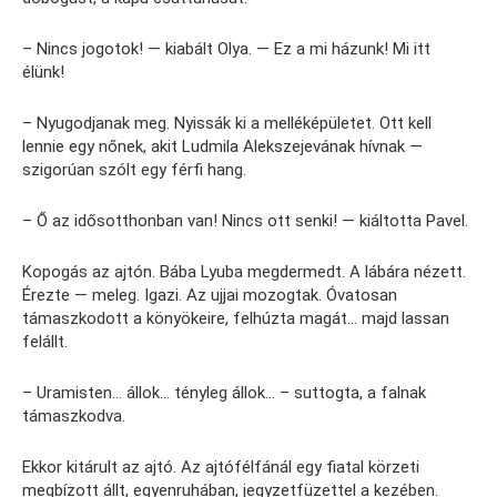
– Nincs jogotok! — kiabált Olya. — Ez a mi házunk! Mi itt
élünk!
– Nyugodjanak meg. Nyissák ki a melléképületet. Ott kell
lennie egy nőnek, akit Ludmila Alekszejevának hívnak —
szigorúan szólt egy férfi hang.
– Ő az idősotthonban van! Nincs ott senki! — kiáltotta Pavel.
Kopogás az ajtón. Bába Lyuba megdermedt. A lábára nézett.
Érezte — meleg. Igazi. Az ujjai mozogtak. Óvatosan
támaszkodott a könyökeire, felhúzta magát… majd lassan
felállt.
– Uramisten… állok… tényleg állok… – suttogta, a falnak
támaszkodva.
Ekkor kitárult az ajtó. Az ajtófélfánál egy fiatal körzeti
megbízott állt, egyenruhában, jegyzetfüzettel a kezében.