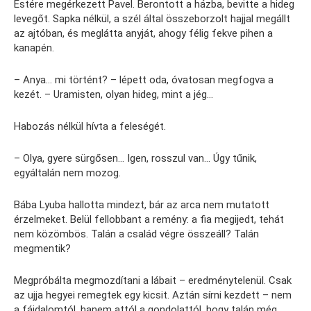
Estére megérkezett Pavel. Berontott a házba, bevitte a hideg
levegőt. Sapka nélkül, a szél által összeborzolt hajjal megállt
az ajtóban, és meglátta anyját, ahogy félig fekve pihen a
kanapén.
– Anya… mi történt? – lépett oda, óvatosan megfogva a
kezét. – Uramisten, olyan hideg, mint a jég…
Habozás nélkül hívta a feleségét.
– Olya, gyere sürgősen… Igen, rosszul van… Úgy tűnik,
egyáltalán nem mozog.
Bába Lyuba hallotta mindezt, bár az arca nem mutatott
érzelmeket. Belül fellobbant a remény: a fia megijedt, tehát
nem közömbös. Talán a család végre összeáll? Talán
megmentik?
Megpróbálta megmozdítani a lábait – eredménytelenül. Csak
az ujja hegyei remegtek egy kicsit. Aztán sírni kezdett – nem
a fájdalomtól, hanem attól a gondolattól, hogy talán még