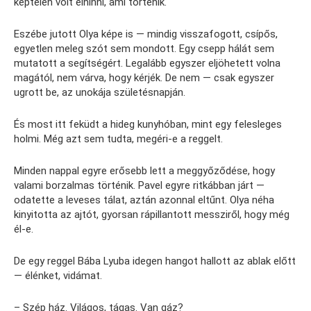
képtelen volt elhinni, ami történik.
Eszébe jutott Olya képe is — mindig visszafogott, csípős,
egyetlen meleg szót sem mondott. Egy csepp hálát sem
mutatott a segítségért. Legalább egyszer eljöhetett volna
magától, nem várva, hogy kérjék. De nem — csak egyszer
ugrott be, az unokája születésnapján.
És most itt feküdt a hideg kunyhóban, mint egy felesleges
holmi. Még azt sem tudta, megéri-e a reggelt.
Minden nappal egyre erősebb lett a meggyőződése, hogy
valami borzalmas történik. Pavel egyre ritkábban járt —
odatette a leveses tálat, aztán azonnal eltűnt. Olya néha
kinyitotta az ajtót, gyorsan rápillantott messziről, hogy még
él-e.
De egy reggel Bába Lyuba idegen hangot hallott az ablak előtt
— élénket, vidámat.
– Szép ház. Világos, tágas. Van gáz?