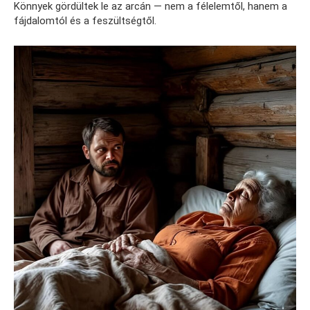
Könnyek gördültek le az arcán — nem a félelemtől, hanem a
fájdalomtól és a feszültségtől.