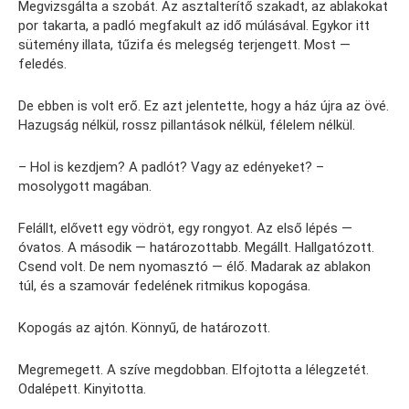
Megvizsgálta a szobát. Az asztalterítő szakadt, az ablakokat
por takarta, a padló megfakult az idő múlásával. Egykor itt
sütemény illata, tűzifa és melegség terjengett. Most —
feledés.
De ebben is volt erő. Ez azt jelentette, hogy a ház újra az övé.
Hazugság nélkül, rossz pillantások nélkül, félelem nélkül.
– Hol is kezdjem? A padlót? Vagy az edényeket? –
mosolygott magában.
Felállt, elővett egy vödröt, egy rongyot. Az első lépés —
óvatos. A második — határozottabb. Megállt. Hallgatózott.
Csend volt. De nem nyomasztó — élő. Madarak az ablakon
túl, és a szamovár fedelének ritmikus kopogása.
Kopogás az ajtón. Könnyű, de határozott.
Megremegett. A szíve megdobban. Elfojtotta a lélegzetét.
Odalépett. Kinyitotta.