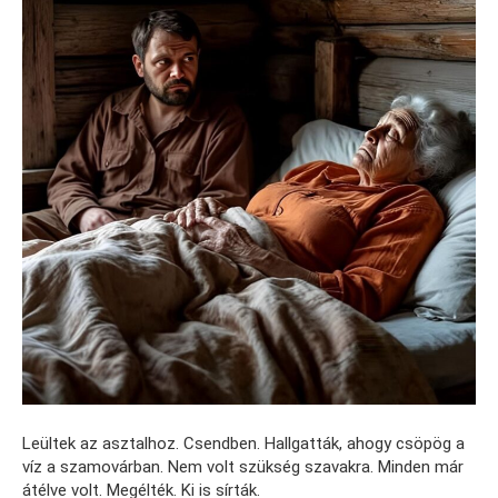
Leültek az asztalhoz. Csendben. Hallgatták, ahogy csöpög a
víz a szamovárban. Nem volt szükség szavakra. Minden már
átélve volt. Megélték. Ki is sírták.