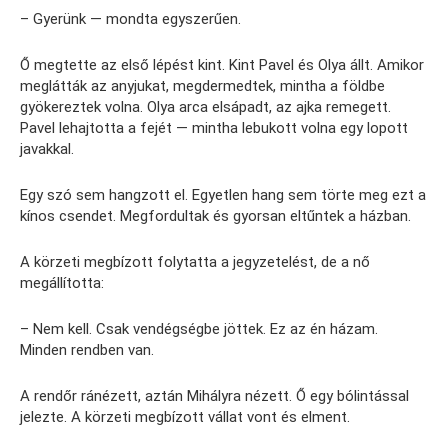
– Gyerünk — mondta egyszerűen.
Ő megtette az első lépést kint. Kint Pavel és Olya állt. Amikor
meglátták az anyjukat, megdermedtek, mintha a földbe
gyökereztek volna. Olya arca elsápadt, az ajka remegett.
Pavel lehajtotta a fejét — mintha lebukott volna egy lopott
javakkal.
Egy szó sem hangzott el. Egyetlen hang sem törte meg ezt a
kínos csendet. Megfordultak és gyorsan eltűntek a házban.
A körzeti megbízott folytatta a jegyzetelést, de a nő
megállította:
– Nem kell. Csak vendégségbe jöttek. Ez az én házam.
Minden rendben van.
A rendőr ránézett, aztán Mihályra nézett. Ő egy bólintással
jelezte. A körzeti megbízott vállat vont és elment.