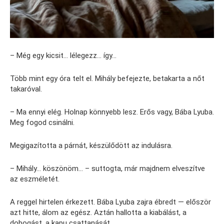
– Még egy kicsit… lélegezz… így…
Több mint egy óra telt el. Mihály befejezte, betakarta a nőt
takaróval.
– Ma ennyi elég. Holnap könnyebb lesz. Erős vagy, Bába Lyuba.
Meg fogod csinálni.
Megigazította a párnát, készülődött az indulásra.
– Mihály… köszönöm… – suttogta, már majdnem elveszítve
az eszméletét.
A reggel hirtelen érkezett. Bába Lyuba zajra ébredt — először
azt hitte, álom az egész. Aztán hallotta a kiabálást, a
dobogást, a kapu csattanását.