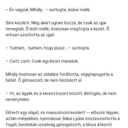
– Én vagyok, Mihály… – suttogta, leülve mellé.
Sírni kezdett. Meg akart ugrani hozzá, de csak az ujjai
remegtek. Ő leült mellé, óvatosan megfogta a kezét. Ő
erősen szorította az ujait.
– Tudtam… tudtam, hogy jössz… – suttogta.
– Csitt, csitt. Csak egy kicsit maradok.
Mihály óvatosan az oldalára fordította, végigtapogatta a
hátát. Ő grimaszolt, de nem húzódott el.
– Itt, az ágyék és a keresztcsont között. Befogás, de nem
reménytelen.
Elővett egy olajat, és masszírozni kezdett — először lágyan,
aztán mélyebben, nyomással. Bába Lyuba összeszorította a
fogát, homlokán izzadság gyöngyözött, a blúza átázott.