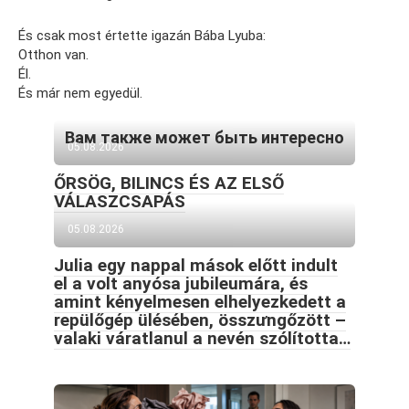
És csak most értette igazán Bába Lyuba:
Otthon van.
Él.
És már nem egyedül.
Вам также может быть интересно
05.08.2026
ŐRSÖG, BILINCS ÉS AZ ELSŐ
VÁLASZCSAPÁS
05.08.2026
Julia egy nappal mások előtt indult
el a volt anyósa jubileumára, és
amint kényelmesen elhelyezkedett a
repülőgép ülésében, összưngőzött –
valaki váratlanul a nevén szólította…