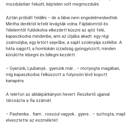
mozdulatlan feküdt, képtelen volt megmozdulni.
Aztán próbált felállni – de a lábai nem engedelmeskedtek.
Mintha deréktól lefelé levágták volna. Fájdalomtól és
félelemtől fuldokolva elkezdett kúszni az ajtó felé,
kapaszkodva mindenbe, ami az útjába akadt: egy régi
zsámolyba, egy letört seprűbe, a saját szoknyája szélébe. A
háta sajgott, a homlokán izzadság gyöngyözött, minden
körülötte lebegni és billegni kezdett.
– Gyerünk, Lyubanyá… gyerünk már… – motyogta magában,
míg kapaszkodva felkúszott a folyosón lévő kopott
kanapéra.
A telefon az ablakpárkányon hevert. Reszkető ujjaival
tárcsázta a fia számát.
– Pashenka… fiam… rosszul vagyok… gyere… – suttogta, majd
elvesztette az eszméletét.