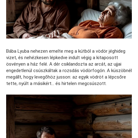
Bába Lyuba nehezen emelte meg a kútból a vödör jéghideg
vizet, és nehézkesen lépkedve indult végig a kitaposott
ösvényen a ház felé. A dér csiklandozta az arcát, az ujjai
engedetlenül csúszkáltak a rozsdás vödörfogón. A küszöbnél
megállt, hogy levegőhöz jusson: az egyik vödröt a lépcsőre
tette, nyúlt a másikért… és hirtelen megcsúszott.