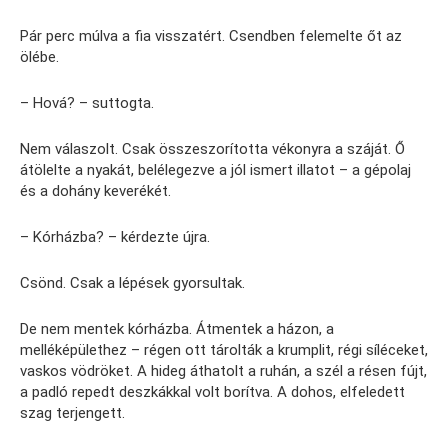
Pár perc múlva a fia visszatért. Csendben felemelte őt az
ölébe.
– Hová? – suttogta.
Nem válaszolt. Csak összeszorította vékonyra a száját. Ő
átölelte a nyakát, belélegezve a jól ismert illatot – a gépolaj
és a dohány keverékét.
– Kórházba? – kérdezte újra.
Csönd. Csak a lépések gyorsultak.
De nem mentek kórházba. Átmentek a házon, a
melléképülethez – régen ott tárolták a krumplit, régi síléceket,
vaskos vödröket. A hideg áthatolt a ruhán, a szél a résen fújt,
a padló repedt deszkákkal volt borítva. A dohos, elfeledett
szag terjengett.