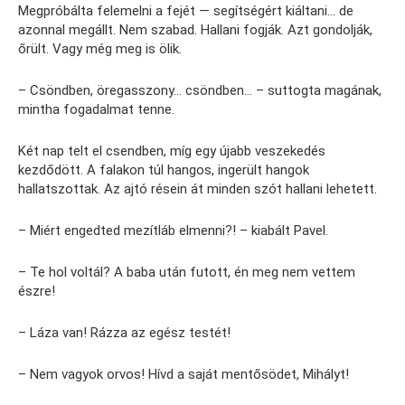
Megpróbálta felemelni a fejét — segítségért kiáltani… de
azonnal megállt. Nem szabad. Hallani fogják. Azt gondolják,
őrült. Vagy még meg is ölik.
– Csöndben, öregasszony… csöndben… – suttogta magának,
mintha fogadalmat tenne.
Két nap telt el csendben, míg egy újabb veszekedés
kezdődött. A falakon túl hangos, ingerült hangok
hallatszottak. Az ajtó résein át minden szót hallani lehetett.
– Miért engedted mezítláb elmenni?! – kiabált Pavel.
– Te hol voltál? A baba után futott, én meg nem vettem
észre!
– Láza van! Rázza az egész testét!
– Nem vagyok orvos! Hívd a saját mentősödet, Mihályt!