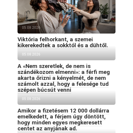
05.08.2026
Viktória felhorkant, a szemei
kikerekedtek a sokktól és a dühtől.
05.08.2026
A «Nem szeretlek, de nem is
szándékozom elmenni»: a férfi meg
akarta őrizni a kényelmét, de nem
számolt azzal, hogy a felesége tud
szépen búcsút venni
05.08.2026
Amikor a fizetésem 12 000 dollárra
emelkedett, a férjem úgy döntött,
hogy minden egyes megkeresett
centet az anyjának ad.