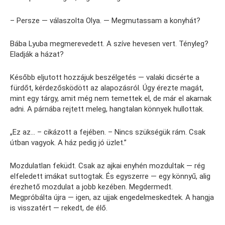
– Persze — válaszolta Olya. — Megmutassam a konyhát?
Bába Lyuba megmerevedett. A szíve hevesen vert. Tényleg?
Eladják a házat?
Később eljutott hozzájuk beszélgetés — valaki dicsérte a
fürdőt, kérdezősködött az alapozásról. Úgy érezte magát,
mint egy tárgy, amit még nem temettek el, de már el akarnak
adni. A párnába rejtett meleg, hangtalan könnyek hullottak.
„Ez az… – cikázott a fejében. – Nincs szükségük rám. Csak
útban vagyok. A ház pedig jó üzlet.”
Mozdulatlan feküdt. Csak az ajkai enyhén mozdultak — rég
elfeledett imákat suttogtak. És egyszerre — egy könnyű, alig
érezhető mozdulat a jobb kezében. Megdermedt.
Megpróbálta újra — igen, az ujjak engedelmeskedtek. A hangja
is visszatért — rekedt, de élő.