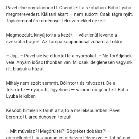
Pavel elbizonytalanodott. Csend lett a szobában. Bába Lyuba
megmerevedett. Kiáltani akart — nem tudott. Csak tágra nyílt,
fájdalommal és reménnyel teli szemekkel nézett.
Megmozdult, kinyújtotta a kezét — véletlenül leverte a
székről a bögrét. Az tompa koppanással zuhant a földre.
– Jaj… – Pavel sietve eltüntette a nyomokat. – Ne törődjenek
vele. Anyám idősotthonban van. Mi csak ideiglenesen vagyunk
itt. Eladjuk a házat…
Mihály nem szólt semmit. Bólintott és távozott. De a
tekintete — nyugodt, figyelmes — valamit megérintett Bába
Lyuba lelkében.
Később hirtelen kitárult az ajtó a melléképületben. Pavel
berontott, arca dühösen torzult.
– Mit művelsz?! Megőrültél?! Bögréket dobálsz?! –
ráemelkedett, haragosan és nehezen lélegezve. – Többé egy