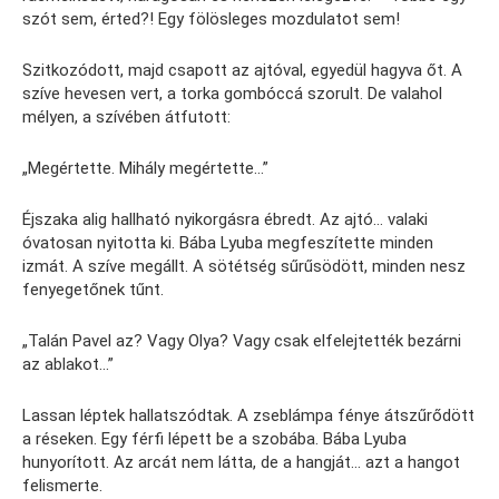
szót sem, érted?! Egy fölösleges mozdulatot sem!
Szitkozódott, majd csapott az ajtóval, egyedül hagyva őt. A
szíve hevesen vert, a torka gombóccá szorult. De valahol
mélyen, a szívében átfutott:
„Megértette. Mihály megértette…”
Éjszaka alig hallható nyikorgásra ébredt. Az ajtó… valaki
óvatosan nyitotta ki. Bába Lyuba megfeszítette minden
izmát. A szíve megállt. A sötétség sűrűsödött, minden nesz
fenyegetőnek tűnt.
„Talán Pavel az? Vagy Olya? Vagy csak elfelejtették bezárni
az ablakot…”
Lassan léptek hallatszódtak. A zseblámpa fénye átszűrődött
a réseken. Egy férfi lépett be a szobába. Bába Lyuba
hunyorított. Az arcát nem látta, de a hangját… azt a hangot
felismerte.