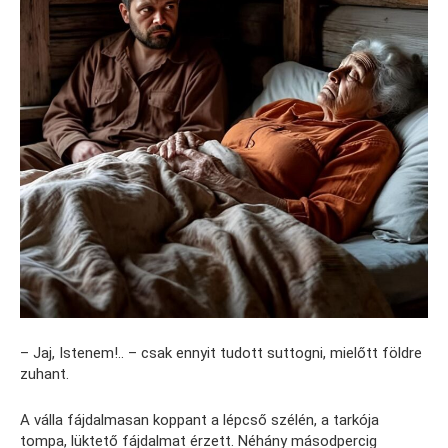
– Jaj, Istenem!.. – csak ennyit tudott suttogni, mielőtt földre
zuhant.
A válla fájdalmasan koppant a lépcső szélén, a tarkója
tompa, lüktető fájdalmat érzett. Néhány másodpercig