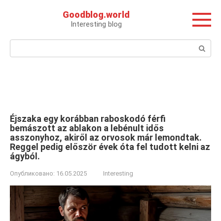
Перейти
Goodblog.world
к
Interesting blog
контенту
Поиск:
Éjszaka egy korábban raboskodó férfi
bemászott az ablakon a lebénult idős
asszonyhoz, akiről az orvosok már lemondtak.
Reggel pedig először évek óta fel tudott kelni az
ágyból.
Опубликовано:
16.05.2025
Interesting