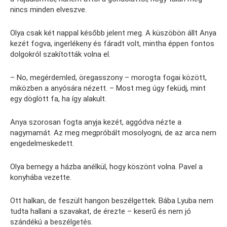
nincs minden elveszve.
Olya csak két nappal később jelent meg. A küszöbön állt Anya
kezét fogva, ingerlékeny és fáradt volt, mintha éppen fontos
dolgokról szakították volna el.
– No, megérdemled, öregasszony – morogta fogai között,
miközben a anyósára nézett. – Most meg úgy feküdj, mint
egy döglött fa, ha így alakult.
Anya szorosan fogta anyja kezét, aggódva nézte a
nagymamát. Az meg megpróbált mosolyogni, de az arca nem
engedelmeskedett.
Olya bemegy a házba anélkül, hogy köszönt volna. Pavel a
konyhába vezette.
Ott halkan, de feszült hangon beszélgettek. Bába Lyuba nem
tudta hallani a szavakat, de érezte – keserű és nem jó
szándékú a beszélgetés.