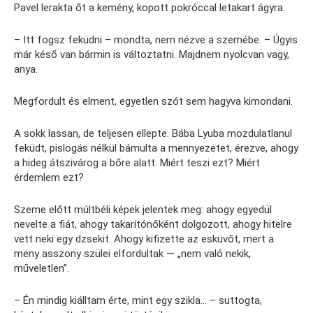
Pavel lerakta őt a kemény, kopott pokróccal letakart ágyra.
– Itt fogsz feküdni – mondta, nem nézve a szemébe. – Úgyis
már késő van bármin is változtatni. Majdnem nyolcvan vagy,
anya.
Megfordult és elment, egyetlen szót sem hagyva kimondani.
A sokk lassan, de teljesen ellepte. Bába Lyuba mozdulatlanul
feküdt, pislogás nélkül bámulta a mennyezetet, érezve, ahogy
a hideg átszivárog a bőre alatt. Miért teszi ezt? Miért
érdemlem ezt?
Szeme előtt múltbéli képek jelentek meg: ahogy egyedül
nevelte a fiát, ahogy takarítónőként dolgozott, ahogy hitelre
vett neki egy dzsekit. Ahogy kifizette az esküvőt, mert a
meny asszony szülei elfordultak — „nem való nekik,
műveletlen”.
– Én mindig kiálltam érte, mint egy szikla… – suttogta,