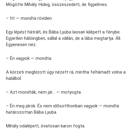
Mögötte Mihály. Hideg, összeszedett, de figyelmes.
– Itt — mondta röviden.
Egy lépést hátrált, és Bába Lyuba lassan kilépett a fénybe.
Egyetlen hálóingben, sállal a vállán, de a lába megtartja. Áll.
Egyenesen néz.
– Én vagyok — mondta.
A körzeti megbízott úgy nézett rá, mintha feltámadt volna a
halálból.
– Azt mondták, nem jár… — motyogta.
– Én meg járok. És nem idősotthonban vagyok — mondta
határozottan Bába Lyuba.
Mihály odalépett, óvatosan karon fogta.