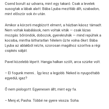
Csend borult az udvarra, mint egy takaró. Csak a levelek
susogtak a lábak alatt. Bába Lyuba mezítláb állt, szabadon,
mint először sok év után.
Amikor a körzeti megbízott elment, a házban káosz támadt.
Nem voltak kiabálások, nem voltak viták — csak lázas
mozgás: bőröndök, dobozok, gyerekruhák — mind repültek a
kocsiba, mintha láthatatlan félelem űzte volna őket. Bába
Lyuba az ablakból nézte, szorosan magához szorítva a régi
csipkés sálját.
Pavel közelebb lépett. Hangja halkan szólt, arca szürke volt.
– El fogunk menni… Így lesz a legjobb. Neked is nyugodtabb
egyedül, igaz?
Ő nem pislogott. Egyenesen állt, mint egy fa.
– Menj el, Pasha. Többé ne gyere vissza. Soha.