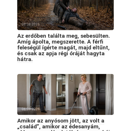
06.08.2026
Az erdőben találta meg, sebesülten.
Amíg ápolta, megszerette. A férfi
feleségül ígérte magát, majd eltűnt,
és csak az apja régi óráját hagyta
hátra.
06.08.2026
Amikor az anyósom jött, az volt a
„család”, amikor az édesanyám,