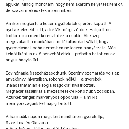
apjukat. Mindig mondtam, hogy nem akarom helyettesíteni őt,
de szavaim elvesztek a semmiben.
Amikor megkérte a kezem, gyűlöletük új erőre kapott. A
nyelvük élesebb lett, a tréfák mérgezőbbek. Hallgattam,
tudtam, min ment keresztül ez a család. Alekszej
megszakadt a munkában, mellékállásokat vállalt, hogy
gyermekeinek soha semmiben ne legyen hiányérzete. Még
felnőttként is az ő pénzéből éltek – próbálta betölteni az
anyjuk hagyta űrt.
Egy hónapja összeházasodtunk. Szerény szertartás volt az
anyakönyvi hivatalban, rokonok nélkül – a gyerekek
„halaszthatatlan elfoglaltságokra” hivatkoztak.
Megtakarításainkat a mézeshetekre költöttük Szocsiban.
Azúrkék tenger, márványoszlopos villa – a mi kis
mennyországunk két napig tartott.
A harmadik napon megjelent mindhárom gyerek: Ilja,
Szvetlana és Okszana.
– Apa, hiányoztál! – zengték kórusban.