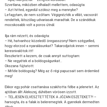
Szvetlana, miközben elhaladt mellettem, odasúgta:
– Azt hitted, egyedül szöksz meg a mennybe?
Lefagytam, de nem szóltam. Végignézték a villát, vacsorát
rendeltek, látszólag udvariasak maradtak. De a szándékuk
mocskosabb volt a poros útnál.
Ilja rám nézett, és odavágta:
– Hé, hatvanhoz közeledő öregasszony! Nem szégyelled,
hogy elorzod a nyaralásunkat? Takarodjatok innen – semmi
keresnivalótok itt!
Reszketett a kezem, de csak annyit suttogtam:
– Ne vegyétek el a boldogságunkat…
Okszana fújtatott:
– Miféle boldogság? Még az ő régi papucsait sem érdemled
meg!
Ekkor egy pohár csattanása szakította félbe a jelenetet. Az
ajtóban állt Alekszej, dühében vörösen izzott.
– TELJESEN ELVESZTETTÉTEK A JÓZAN ESZETEKET?! –
harsogta, és a falak is beleremegtek. A gyerekek dermedten
álltak.