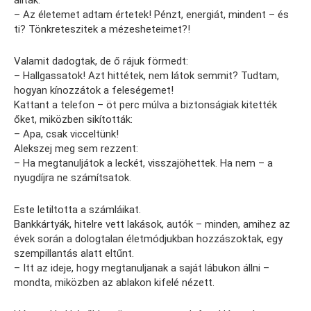
– Az életemet adtam értetek! Pénzt, energiát, mindent – és
ti? Tönkreteszitek a mézesheteimet?!
Valamit dadogtak, de ő rájuk förmedt:
– Hallgassatok! Azt hittétek, nem látok semmit? Tudtam,
hogyan kínozzátok a feleségemet!
Kattant a telefon – öt perc múlva a biztonságiak kitették
őket, miközben sikították:
– Apa, csak vicceltünk!
Alekszej meg sem rezzent:
– Ha megtanuljátok a leckét, visszajöhettek. Ha nem – a
nyugdíjra ne számítsatok.
Este letiltotta a számláikat.
Bankkártyák, hitelre vett lakások, autók – minden, amihez az
évek során a dologtalan életmódjukban hozzászoktak, egy
szempillantás alatt eltűnt.
– Itt az ideje, hogy megtanuljanak a saját lábukon állni –
mondta, miközben az ablakon kifelé nézett.