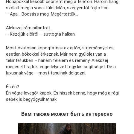
Hónapokkal később csörrent meg a telefon. Három hang
szólalt meg a vonal túloldalán, szégyentől fojtottan:
– Apa… Bocsáss meg. Megértettük…
Alekszej rám pillantott.
– Kezdjük elölről – suttogta halkan.
Most óvatosan kopogtatnak az ajtón, süteménnyel és
esetlen bókokkal érkeznek. Már nem gyűlölet van a
tekintetükben – hanem félelem és remény. Alekszej
megesett rajtuk, engedélyezett egy kis segítséget. De a
luxusnak vége – most tanulnak dolgozni.
És én?
Én végre levegőt kapok. És hiszek benne, hogy még a régi
sebek is begyógyulhatnak.
Вам также может быть интересно