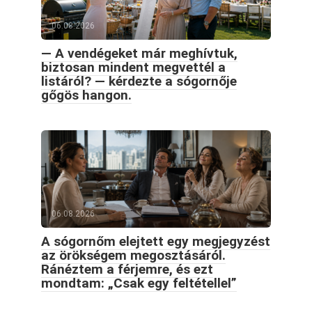
06.08.2026
— A vendégeket már meghívtuk,
biztosan mindent megvettél a
listáról? — kérdezte a sógornője
gőgös hangon.
06.08.2026
A sógornőm elejtett egy megjegyzést
az örökségem megosztásáról.
Ránéztem a férjemre, és ezt
mondtam: „Csak egy feltétellel”