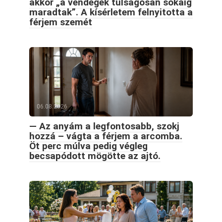
akkor „a vendégek túlságosan sokáig
maradtak”. A kísérletem felnyitotta a
férjem szemét
06.08.2026
— Az anyám a legfontosabb, szokj
hozzá – vágta a férjem a arcomba.
Öt perc múlva pedig végleg
becsapódott mögötte az ajtó.