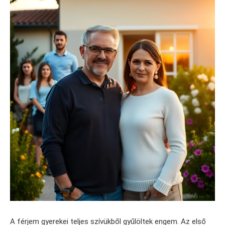
A férjem gyerekei teljes szívükből gyűlöltek engem. Az első