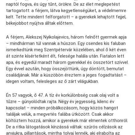
naptól fogva, és úgy tűnt, örökre. De az élet meglepetést
tartogatott: a férjem, látva kegyetlenségüket, a védelmemre
kelt. Tette mindent felforgatott – a gyerekek lehajtott fejjel,
békejobbot nyújtva álltak előttem.
A férjem, Alekszej Nyikolajevics, három felnőtt gyermek apja
– mindhárman túl vannak a húszon. Egy csendes kis faluban
ismerkedtünk meg Szentpétervár közelében, ahol ő két éven
át szinte kísértetként élt, felesége halála után. Fiatalon lett
apa, és egyedül maradt három gyerekkel és összetört szívvel.
Egy évvel azután, hogy összejöttünk, úgy döntött, bemutat
családjának. Már a küszöbön éreztem a jeges fogadtatást –
idegen voltam, felesleges az ő zárt világukban.
Én 57 vagyok, ő 47. A tíz év korkülönbség csak olaj volt a
tűzre – gúnyolódtak rajta. Négy év jegyesség, kilenc év
kapcsolat – minden próbálkozásom, hogy közös hangot
találjak velük, a megvetés falába ütközött. Csak akkor
költöztem hozzá, amikor a gyerekek már elmentek otthonról.
De a ritka látogatások kínzássá váltak: szúrós célzások az
anyjukra, pillantások, mintha tolvaj lennék, aki elrabolta az