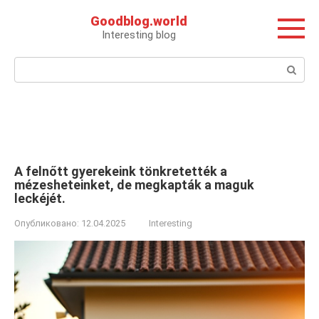
Перейти
Goodblog.world
к
Interesting blog
контенту
Поиск:
A felnőtt gyerekeink tönkretették a
mézesheteinket, de megkapták a maguk
leckéjét.
Опубликовано:
12.04.2025
Interesting