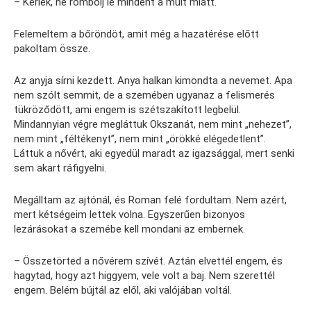
– Kérlek, ne rombolj le mindent a múlt miatt.
Felemeltem a bőröndöt, amit még a hazatérése előtt
pakoltam össze.
Az anyja sírni kezdett. Anya halkan kimondta a nevemet. Apa
nem szólt semmit, de a szemében ugyanaz a felismerés
tükröződött, ami engem is szétszakított legbelül.
Mindannyian végre megláttuk Okszanát, nem mint „nehezet”,
nem mint „féltékenyt”, nem mint „örökké elégedetlent”.
Láttuk a nővért, aki egyedül maradt az igazsággal, mert senki
sem akart ráfigyelni.
Megálltam az ajtónál, és Roman felé fordultam. Nem azért,
mert kétségeim lettek volna. Egyszerűen bizonyos
lezárásokat a szemébe kell mondani az embernek.
– Összetörted a nővérem szívét. Aztán elvettél engem, és
hagytad, hogy azt higgyem, vele volt a baj. Nem szerettél
engem. Belém bújtál az elől, aki valójában voltál.