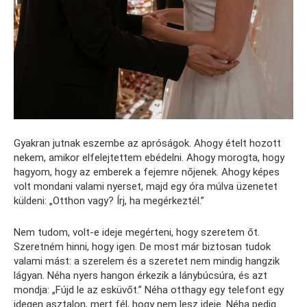
Gyakran jutnak eszembe az apróságok. Ahogy ételt hozott
nekem, amikor elfelejtettem ebédelni. Ahogy morogta, hogy
hagyom, hogy az emberek a fejemre nőjenek. Ahogy képes
volt mondani valami nyerset, majd egy óra múlva üzenetet
küldeni: „Otthon vagy? Írj, ha megérkeztél.”
Nem tudom, volt-e ideje megérteni, hogy szeretem őt.
Szeretném hinni, hogy igen. De most már biztosan tudok
valami mást: a szerelem és a szeretet nem mindig hangzik
lágyan. Néha nyers hangon érkezik a lánybúcsúra, és azt
mondja: „Fújd le az esküvőt.” Néha otthagy egy telefont egy
idegen asztalon, mert fél, hogy nem lesz ideje. Néha pedig