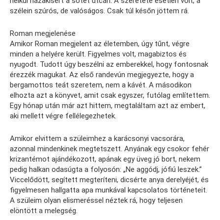
nélkül hazakísért a sötét utcán. A szeretete esetlen volt, a
szélein szúrós, de valóságos. Csak túl későn jöttem rá.
Roman megjelenése
Amikor Roman megjelent az életemben, úgy tűnt, végre
minden a helyére került. Figyelmes volt, magabiztos és
nyugodt. Tudott úgy beszélni az emberekkel, hogy fontosnak
érezzék magukat. Az első randevún megjegyezte, hogy a
bergamottos teát szeretem, nem a kávét. A másodikon
elhozta azt a könyvet, amit csak egyszer, futólag említettem.
Egy hónap után már azt hittem, megtaláltam azt az embert,
aki mellett végre fellélegezhetek.
Amikor elvittem a szüleimhez a karácsonyi vacsorára,
azonnal mindenkinek megtetszett. Anyának egy csokor fehér
krizantémot ajándékozott, apának egy üveg jó bort, nekem
pedig halkan odasúgta a folyosón: „Ne aggódj, jófiú leszek.”
Viccelődött, segített megteríteni, dicsérte anya derelyéjét, és
figyelmesen hallgatta apa munkával kapcsolatos történeteit.
A szüleim olyan elismeréssel néztek rá, hogy teljesen
elöntött a melegség.