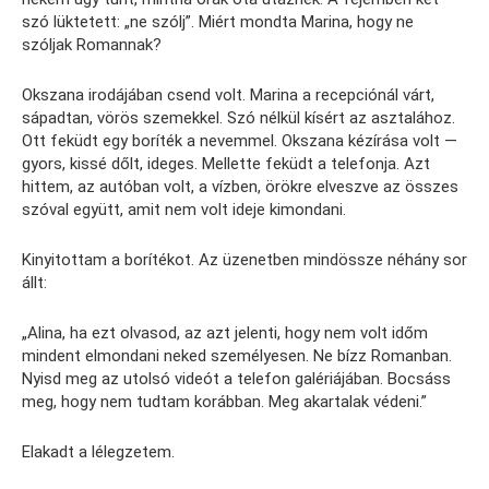
szó lüktetett: „ne szólj”. Miért mondta Marina, hogy ne
szóljak Romannak?
Okszana irodájában csend volt. Marina a recepciónál várt,
sápadtan, vörös szemekkel. Szó nélkül kísért az asztalához.
Ott feküdt egy boríték a nevemmel. Okszana kézírása volt —
gyors, kissé dőlt, ideges. Mellette feküdt a telefonja. Azt
hittem, az autóban volt, a vízben, örökre elveszve az összes
szóval együtt, amit nem volt ideje kimondani.
Kinyitottam a borítékot. Az üzenetben mindössze néhány sor
állt:
„Alina, ha ezt olvasod, az azt jelenti, hogy nem volt időm
mindent elmondani neked személyesen. Ne bízz Romanban.
Nyisd meg az utolsó videót a telefon galériájában. Bocsáss
meg, hogy nem tudtam korábban. Meg akartalak védeni.”
Elakadt a lélegzetem.