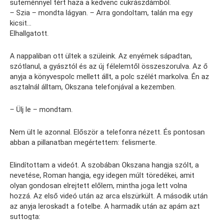
süteménnyel tért haza a kedvenc cukrászdámból.
– Szia – mondta lágyan. – Arra gondoltam, talán ma egy
kicsit…
Elhallgatott.
A nappaliban ott ültek a szüleink. Az enyémek sápadtan,
szótlanul, a gyásztól és az új félelemtől összeszorulva. Az ő
anyja a könyvespolc mellett állt, a polc szélét markolva. Én az
asztalnál álltam, Okszana telefonjával a kezemben.
– Ülj le – mondtam.
Nem ült le azonnal. Először a telefonra nézett. És pontosan
abban a pillanatban megértettem: felismerte.
Elindítottam a videót. A szobában Okszana hangja szólt, a
nevetése, Roman hangja, egy idegen múlt töredékei, amit
olyan gondosan elrejtett előlem, mintha joga lett volna
hozzá. Az első videó után az arca elszürkült. A második után
az anyja leroskadt a fotelbe. A harmadik után az apám azt
suttogta: