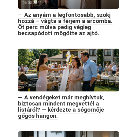
06.08.2026
— Az anyám a legfontosabb, szokj
hozzá – vágta a férjem a arcomba.
Öt perc múlva pedig végleg
becsapódott mögötte az ajtó.
06.08.2026
— A vendégeket már meghívtuk,
biztosan mindent megvettél a
listáról? — kérdezte a sógornője
gőgös hangon.