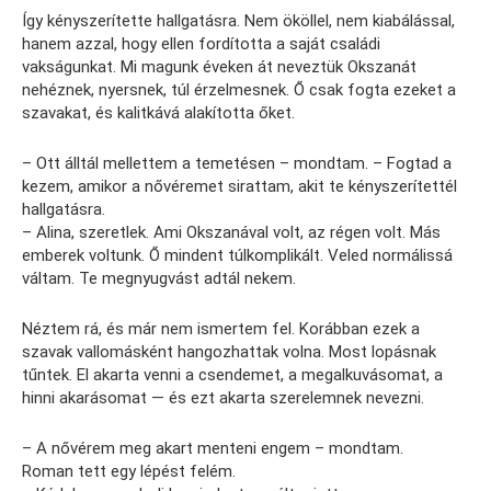
Így kényszerítette hallgatásra. Nem ököllel, nem kiabálással,
hanem azzal, hogy ellen fordította a saját családi
vakságunkat. Mi magunk éveken át neveztük Okszanát
nehéznek, nyersnek, túl érzelmesnek. Ő csak fogta ezeket a
szavakat, és kalitkává alakította őket.
– Ott álltál mellettem a temetésen – mondtam. – Fogtad a
kezem, amikor a nővéremet sirattam, akit te kényszerítettél
hallgatásra.
– Alina, szeretlek. Ami Okszanával volt, az régen volt. Más
emberek voltunk. Ő mindent túlkomplikált. Veled normálissá
váltam. Te megnyugvást adtál nekem.
Néztem rá, és már nem ismertem fel. Korábban ezek a
szavak vallomásként hangozhattak volna. Most lopásnak
tűntek. El akarta venni a csendemet, a megalkuvásomat, a
hinni akarásomat — és ezt akarta szerelemnek nevezni.
– A nővérem meg akart menteni engem – mondtam.
Roman tett egy lépést felém.