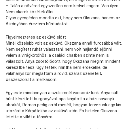
– Talán a nővéred egyszerűen nem kedvel engem. Van ilyen.
Nem akarok közétek állni.
Olyan gyengéden mondta ezt, hogy nem Okszana, hanem az
ő irányában éreztem bűntudatot.
Figyelmeztetés az esküvő előtt
Minél közelebb volt az esküvő, Okszana annál furcsábbá vált.
Nem segített ruhát választani, nem volt hajlandó eljönni
velem a virágkötőhöz, a családi chatben szinte nem is
válaszolt. Anya zsörtölődött, hogy Okszana megint mindent
keresztbe tesz. Úgy tettek, mintha nem érdekelne, de
valahányszor megláttam a rövid, száraz üzeneteit,
összeszorult a mellkasom.
Egy este mindannyian a szüleimnél vacsoráztunk. Anya sült
húst készített burgonyával, apa kinyitotta a házi savanyú
uborkát, Roman pedig arról mesélt, hogyan tervezünk egy kis
utazást a Kárpátokba az esküvő után. És hirtelen Okszana
letette a villát a tányérra.