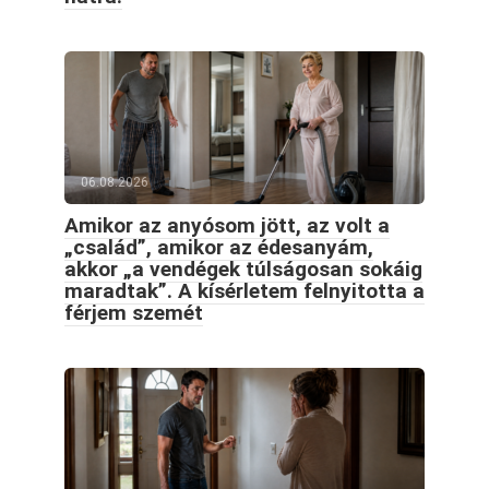
06.08.2026
Amikor az anyósom jött, az volt a
„család”, amikor az édesanyám,
akkor „a vendégek túlságosan sokáig
maradtak”. A kísérletem felnyitotta a
férjem szemét