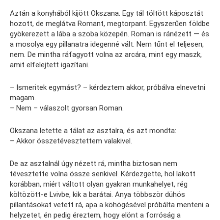
Aztán a konyhából kijött Okszana. Egy tál töltött káposztát
hozott, de meglátva Romant, megtorpant. Egyszerűen földbe
gyökerezett a lába a szoba közepén. Roman is ránézett — és
a mosolya egy pillanatra idegenné vált. Nem tűnt el teljesen,
nem. De mintha ráfagyott volna az arcára, mint egy maszk,
amit elfelejtett igazítani.
– Ismeritek egymást? – kérdeztem akkor, próbálva elnevetni
magam.
– Nem – válaszolt gyorsan Roman.
Okszana letette a tálat az asztalra, és azt mondta:
– Akkor összetévesztettem valakivel.
De az asztalnál úgy nézett rá, mintha biztosan nem
tévesztette volna össze senkivel. Kérdezgette, hol lakott
korábban, miért váltott olyan gyakran munkahelyet, rég
költözött-e Lvivbe, kik a barátai. Anya többször dühös
pillantásokat vetett rá, apa a köhögésével próbálta menteni a
helyzetet, én pedig éreztem, hogy elönt a forróság a