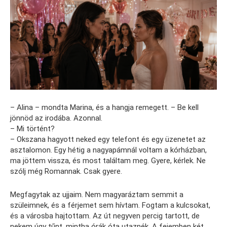
– Alina – mondta Marina, és a hangja remegett. – Be kell
jönnöd az irodába. Azonnal.
– Mi történt?
– Okszana hagyott neked egy telefont és egy üzenetet az
asztalomon. Egy hétig a nagyapámnál voltam a kórházban,
ma jöttem vissza, és most találtam meg. Gyere, kérlek. Ne
szólj még Romannak. Csak gyere.
Megfagytak az ujjaim. Nem magyaráztam semmit a
szüleimnek, és a férjemet sem hívtam. Fogtam a kulcsokat,
és a városba hajtottam. Az út negyven percig tartott, de
nekem úgy tűnt, mintha órák óta utaznék. A fejemben két