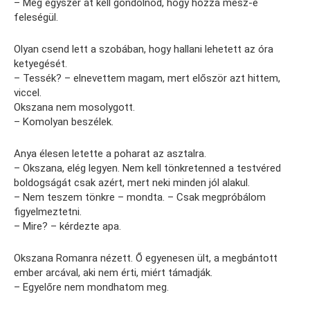
– Még egyszer át kell gondolnod, hogy hozzá mész-e
feleségül.
Olyan csend lett a szobában, hogy hallani lehetett az óra
ketyegését.
– Tessék? – elnevettem magam, mert először azt hittem,
viccel.
Okszana nem mosolygott.
– Komolyan beszélek.
Anya élesen letette a poharat az asztalra.
– Okszana, elég legyen. Nem kell tönkretenned a testvéred
boldogságát csak azért, mert neki minden jól alakul.
– Nem teszem tönkre – mondta. – Csak megpróbálom
figyelmeztetni.
– Mire? – kérdezte apa.
Okszana Romanra nézett. Ő egyenesen ült, a megbántott
ember arcával, aki nem érti, miért támadják.
– Egyelőre nem mondhatom meg.