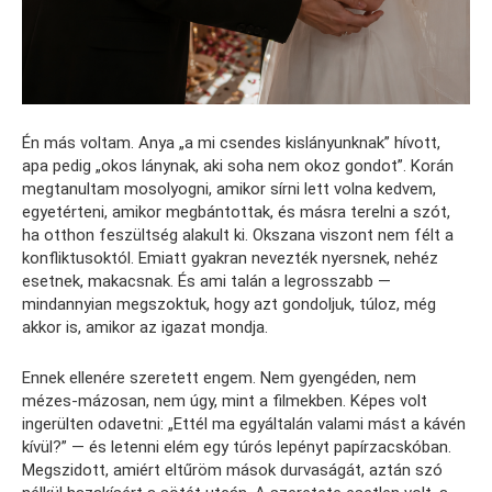
Én más voltam. Anya „a mi csendes kislányunknak” hívott,
apa pedig „okos lánynak, aki soha nem okoz gondot”. Korán
megtanultam mosolyogni, amikor sírni lett volna kedvem,
egyetérteni, amikor megbántottak, és másra terelni a szót,
ha otthon feszültség alakult ki. Okszana viszont nem félt a
konfliktusoktól. Emiatt gyakran nevezték nyersnek, nehéz
esetnek, makacsnak. És ami talán a legrosszabb —
mindannyian megszoktuk, hogy azt gondoljuk, túloz, még
akkor is, amikor az igazat mondja.
Ennek ellenére szeretett engem. Nem gyengéden, nem
mézes-mázosan, nem úgy, mint a filmekben. Képes volt
ingerülten odavetni: „Ettél ma egyáltalán valami mást a kávén
kívül?” — és letenni elém egy túrós lepényt papírzacskóban.
Megszidott, amiért eltűröm mások durvaságát, aztán szó