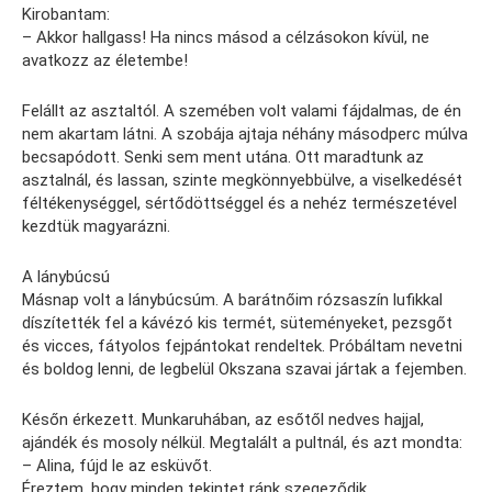
Kirobantam:
– Akkor hallgass! Ha nincs másod a célzásokon kívül, ne
avatkozz az életembe!
Felállt az asztaltól. A szemében volt valami fájdalmas, de én
nem akartam látni. A szobája ajtaja néhány másodperc múlva
becsapódott. Senki sem ment utána. Ott maradtunk az
asztalnál, és lassan, szinte megkönnyebbülve, a viselkedését
féltékenységgel, sértődöttséggel és a nehéz természetével
kezdtük magyarázni.
A lánybúcsú
Másnap volt a lánybúcsúm. A barátnőim rózsaszín lufikkal
díszítették fel a kávézó kis termét, süteményeket, pezsgőt
és vicces, fátyolos fejpántokat rendeltek. Próbáltam nevetni
és boldog lenni, de legbelül Okszana szavai jártak a fejemben.
Későn érkezett. Munkaruhában, az esőtől nedves hajjal,
ajándék és mosoly nélkül. Megtalált a pultnál, és azt mondta:
– Alina, fújd le az esküvőt.
Éreztem, hogy minden tekintet ránk szegeződik.