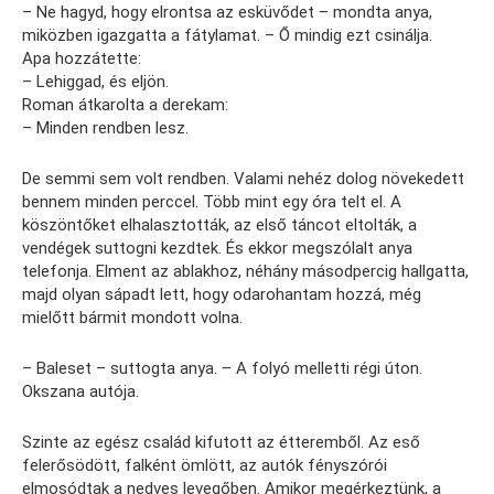
– Ne hagyd, hogy elrontsa az esküvődet – mondta anya,
miközben igazgatta a fátylamat. – Ő mindig ezt csinálja.
Apa hozzátette:
– Lehiggad, és eljön.
Roman átkarolta a derekam:
– Minden rendben lesz.
De semmi sem volt rendben. Valami nehéz dolog növekedett
bennem minden perccel. Több mint egy óra telt el. A
köszöntőket elhalasztották, az első táncot eltolták, a
vendégek suttogni kezdtek. És ekkor megszólalt anya
telefonja. Elment az ablakhoz, néhány másodpercig hallgatta,
majd olyan sápadt lett, hogy odarohantam hozzá, még
mielőtt bármit mondott volna.
– Baleset – suttogta anya. – A folyó melletti régi úton.
Okszana autója.
Szinte az egész család kifutott az étteremből. Az eső
felerősödött, falként ömlött, az autók fényszórói
elmosódtak a nedves levegőben. Amikor megérkeztünk, a