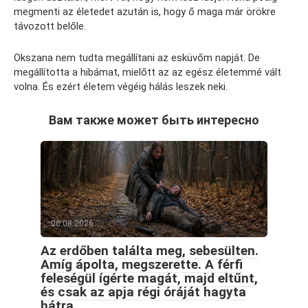
megmenti az életedet azután is, hogy ő maga már örökre
távozott belőle.
Okszana nem tudta megállítani az esküvőm napját. De
megállította a hibámat, mielőtt az az egész életemmé vált
volna. És ezért életem végéig hálás leszek neki.
Вам также может быть интересно
06.08.2026
Az erdőben találta meg, sebesülten.
Amíg ápolta, megszerette. A férfi
feleségül ígérte magát, majd eltűnt,
és csak az apja régi óráját hagyta
hátra.