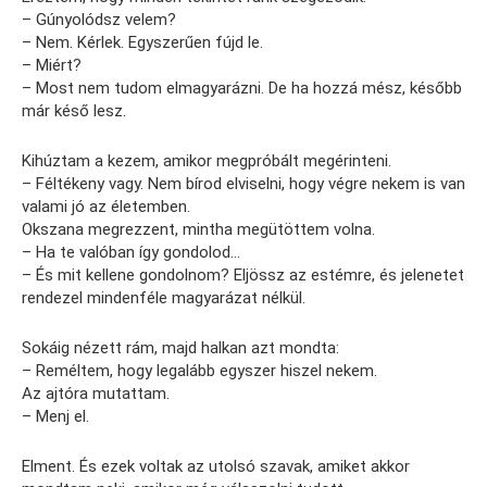
– Gúnyolódsz velem?
– Nem. Kérlek. Egyszerűen fújd le.
– Miért?
– Most nem tudom elmagyarázni. De ha hozzá mész, később
már késő lesz.
Kihúztam a kezem, amikor megpróbált megérinteni.
– Féltékeny vagy. Nem bírod elviselni, hogy végre nekem is van
valami jó az életemben.
Okszana megrezzent, mintha megütöttem volna.
– Ha te valóban így gondolod…
– És mit kellene gondolnom? Eljössz az estémre, és jelenetet
rendezel mindenféle magyarázat nélkül.
Sokáig nézett rám, majd halkan azt mondta:
– Reméltem, hogy legalább egyszer hiszel nekem.
Az ajtóra mutattam.
– Menj el.
Elment. És ezek voltak az utolsó szavak, amiket akkor