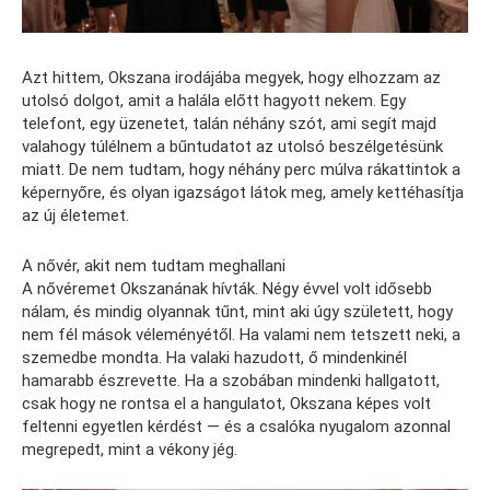
Azt hittem, Okszana irodájába megyek, hogy elhozzam az
utolsó dolgot, amit a halála előtt hagyott nekem. Egy
telefont, egy üzenetet, talán néhány szót, ami segít majd
valahogy túlélnem a bűntudatot az utolsó beszélgetésünk
miatt. De nem tudtam, hogy néhány perc múlva rákattintok a
képernyőre, és olyan igazságot látok meg, amely kettéhasítja
az új életemet.
A nővér, akit nem tudtam meghallani
A nővéremet Okszanának hívták. Négy évvel volt idősebb
nálam, és mindig olyannak tűnt, mint aki úgy született, hogy
nem fél mások véleményétől. Ha valami nem tetszett neki, a
szemedbe mondta. Ha valaki hazudott, ő mindenkinél
hamarabb észrevette. Ha a szobában mindenki hallgatott,
csak hogy ne rontsa el a hangulatot, Okszana képes volt
feltenni egyetlen kérdést — és a csalóka nyugalom azonnal
megrepedt, mint a vékony jég.