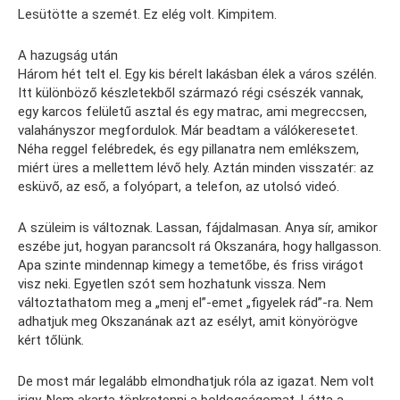
Lesütötte a szemét. Ez elég volt. Kimpitem.
A hazugság után
Három hét telt el. Egy kis bérelt lakásban élek a város szélén.
Itt különböző készletekből származó régi csészék vannak,
egy karcos felületű asztal és egy matrac, ami megreccsen,
valahányszor megfordulok. Már beadtam a válókeresetet.
Néha reggel felébredek, és egy pillanatra nem emlékszem,
miért üres a mellettem lévő hely. Aztán minden visszatér: az
esküvő, az eső, a folyópart, a telefon, az utolsó videó.
A szüleim is változnak. Lassan, fájdalmasan. Anya sír, amikor
eszébe jut, hogyan parancsolt rá Okszanára, hogy hallgasson.
Apa szinte mindennap kimegy a temetőbe, és friss virágot
visz neki. Egyetlen szót sem hozhatunk vissza. Nem
változtathatom meg a „menj el”-emet „figyelek rád”-ra. Nem
adhatjuk meg Okszanának azt az esélyt, amit könyörögve
kért tőlünk.
De most már legalább elmondhatjuk róla az igazat. Nem volt