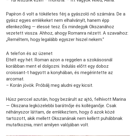
– Túl leszünk ezen – mondta. – Itt vagyok veled, Alina.
Papíron ő volt a tökéletes férj a gyászoló nő számára. De a
gyász egyes emlékeket nem elhalványít, hanem épp
ellenkezőleg — élessé tesz. És mindegyik Okszanához
vezetett vissza. Ahhoz, ahogy Romanra nézett. A szavaihoz:
„Reméltem, hogy legalább egyszer hiszel nekem.”
A telefon és az üzenet
Eltelt egy hét. Roman azon a reggelen a szokásosnál
korábban ment el dolgozni. Indulás előtt egy doboz
croissant-t hagyott a konyhában, és megérintette az
arcomat.
– Korán jövök. Próbálj meg aludni egy kicsit.
Húsz perccel azután, hogy bezárult az ajtó, felhívott Marina
— Okszana legközelebbi barátnője és kolléganője. Csak
néhányszor láttam, de emlékeztem, hogy ő azok közé
tartozott, akik mellett Okszanának nem kellett puhábbnak
mutatkoznia, mint amilyen valójában volt.