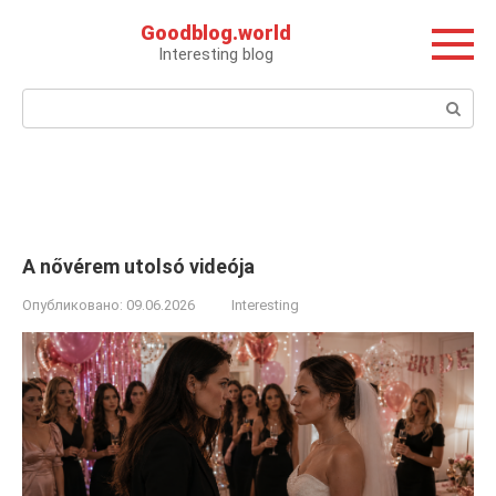
Перейти
Goodblog.world
к
Interesting blog
контенту
Поиск:
A nővérem utolsó videója
Опубликовано:
09.06.2026
Interesting