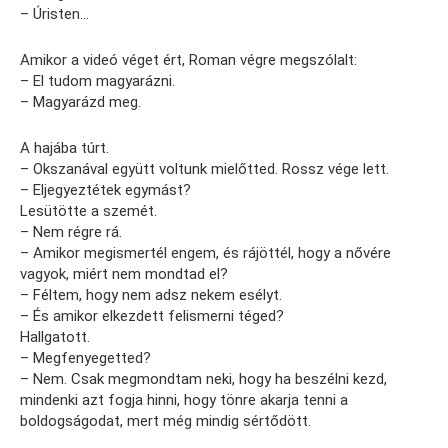
– Úristen…
Amikor a videó véget ért, Roman végre megszólalt:
– El tudom magyarázni.
– Magyarázd meg.
A hajába túrt.
– Okszanával együtt voltunk mielőtted. Rossz vége lett.
– Eljegyeztétek egymást?
Lesütötte a szemét.
– Nem régre rá.
– Amikor megismertél engem, és rájöttél, hogy a nővére
vagyok, miért nem mondtad el?
– Féltem, hogy nem adsz nekem esélyt.
– És amikor elkezdett felismerni téged?
Hallgatott.
– Megfenyegetted?
– Nem. Csak megmondtam neki, hogy ha beszélni kezd,
mindenki azt fogja hinni, hogy tönre akarja tenni a
boldogságodat, mert még mindig sértődött.