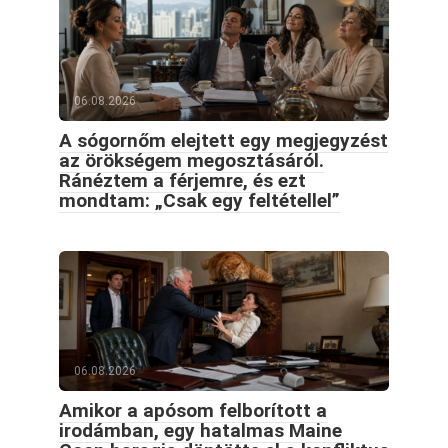
06.08.2026
A sógornőm elejtett egy megjegyzést
az örökségem megosztásáról.
Ránéztem a férjemre, és ezt
mondtam: „Csak egy feltétellel”
06.08.2026
Amikor a apósom felborított a
irodámban, egy hatalmas Maine