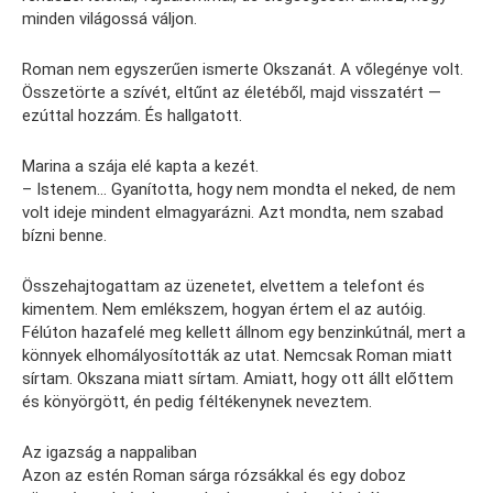
minden világossá váljon.
Roman nem egyszerűen ismerte Okszanát. A vőlegénye volt.
Összetörte a szívét, eltűnt az életéből, majd visszatért —
ezúttal hozzám. És hallgatott.
Marina a szája elé kapta a kezét.
– Istenem… Gyanította, hogy nem mondta el neked, de nem
volt ideje mindent elmagyarázni. Azt mondta, nem szabad
bízni benne.
Összehajtogattam az üzenetet, elvettem a telefont és
kimentem. Nem emlékszem, hogyan értem el az autóig.
Félúton hazafelé meg kellett állnom egy benzinkútnál, mert a
könnyek elhomályosították az utat. Nemcsak Roman miatt
sírtam. Okszana miatt sírtam. Amiatt, hogy ott állt előttem
és könyörgött, én pedig féltékenynek neveztem.
Az igazság a nappaliban
Azon az estén Roman sárga rózsákkal és egy doboz