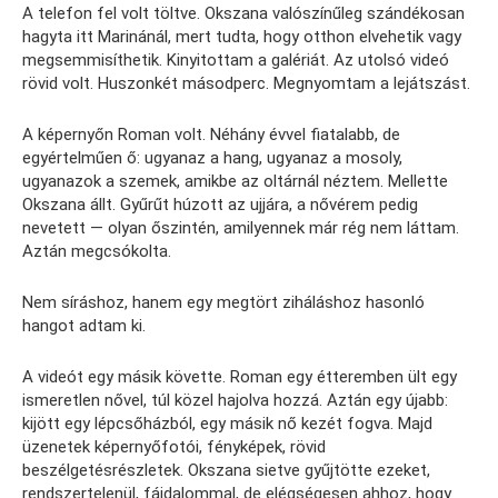
A telefon fel volt töltve. Okszana valószínűleg szándékosan
hagyta itt Marinánál, mert tudta, hogy otthon elvehetik vagy
megsemmisíthetik. Kinyitottam a galériát. Az utolsó videó
rövid volt. Huszonkét másodperc. Megnyomtam a lejátszást.
A képernyőn Roman volt. Néhány évvel fiatalabb, de
egyértelműen ő: ugyanaz a hang, ugyanaz a mosoly,
ugyanazok a szemek, amikbe az oltárnál néztem. Mellette
Okszana állt. Gyűrűt húzott az ujjára, a nővérem pedig
nevetett — olyan őszintén, amilyennek már rég nem láttam.
Aztán megcsókolta.
Nem síráshoz, hanem egy megtört ziháláshoz hasonló
hangot adtam ki.
A videót egy másik követte. Roman egy étteremben ült egy
ismeretlen nővel, túl közel hajolva hozzá. Aztán egy újabb:
kijött egy lépcsőházból, egy másik nő kezét fogva. Majd
üzenetek képernyőfotói, fényképek, rövid
beszélgetésrészletek. Okszana sietve gyűjtötte ezeket,
rendszertelenül, fájdalommal, de elégségesen ahhoz, hogy