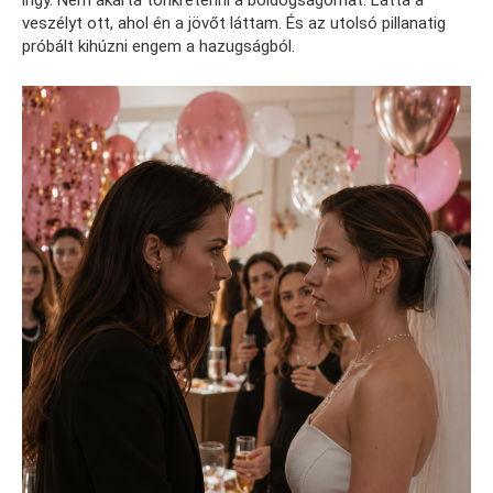
irigy. Nem akarta tönkretenni a boldogságomat. Látta a
veszélyt ott, ahol én a jövőt láttam. És az utolsó pillanatig
próbált kihúzni engem a hazugságból.