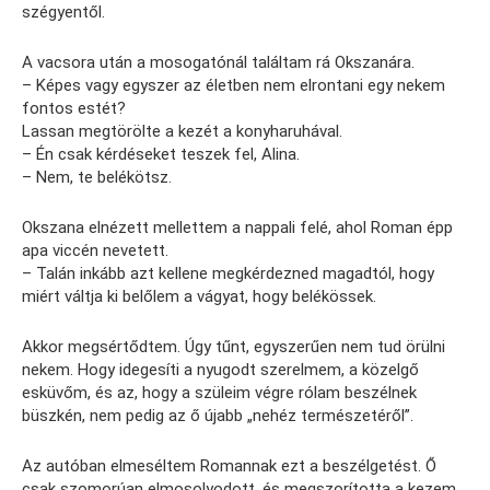
szégyentől.
A vacsora után a mosogatónál találtam rá Okszanára.
– Képes vagy egyszer az életben nem elrontani egy nekem
fontos estét?
Lassan megtörölte a kezét a konyharuhával.
– Én csak kérdéseket teszek fel, Alina.
– Nem, te belékötsz.
Okszana elnézett mellettem a nappali felé, ahol Roman épp
apa viccén nevetett.
– Talán inkább azt kellene megkérdezned magadtól, hogy
miért váltja ki belőlem a vágyat, hogy belékössek.
Akkor megsértődtem. Úgy tűnt, egyszerűen nem tud örülni
nekem. Hogy idegesíti a nyugodt szerelmem, a közelgő
esküvőm, és az, hogy a szüleim végre rólam beszélnek
büszkén, nem pedig az ő újabb „nehéz természetéről”.
Az autóban elmeséltem Romannak ezt a beszélgetést. Ő
csak szomorúan elmosolyodott, és megszorította a kezem.