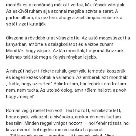
mentők és a rendőrség már ott voltak, kék fények villogtak.
Az esküvői ruhám alja azonnal magába szívta a sarat. A
parton álltam, és néztem, ahogy a zseblámpás emberek a
sötét vizet kutatják.
Okszana a rövidebb utat választotta. Az autó megcsúszott a
kanyarban, áttörte a szalagkorlátot és a vízbe zuhant.
Mondták, hogy várjunk. Aztán mondták, hogy imádkozzunk.
Másnap találták meg a folyásirányban lejjebb.
A nászút helyett fekete ruhák, gyertyák, temetési koszorúk
és idegen kezek voltak a vállamon. Az emberek azt mondták:
„Tudta, hogy szereted.” Bólintottam, bár legbelül ordítottam:
nem, nem tudta. Az utolsó dolog, amit tőlem hallott, az volt,
hogy „menj el”.
Roman végig mellettem volt. Teát hozott, emlékeztetett,
hogy egyek, válaszolt a hívásokra, amikor én nem tudtam
beszélni. Minden reggel virágot hozott — hol fehér rózsát, hol
krizantémot, hol egy kis mezei csokrot a piacról.