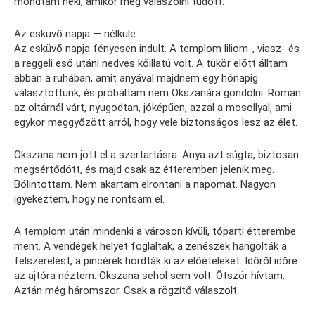
mondtam neki, amikor még válaszolni tudott.
Az esküvő napja — nélküle
Az esküvő napja fényesen indult. A templom liliom-, viasz- és
a reggeli eső utáni nedves kőillatú volt. A tükör előtt álltam
abban a ruhában, amit anyával majdnem egy hónapig
választottunk, és próbáltam nem Okszanára gondolni. Roman
az oltárnál várt, nyugodtan, jóképűen, azzal a mosollyal, ami
egykor meggyőzött arról, hogy vele biztonságos lesz az élet.
Okszana nem jött el a szertartásra. Anya azt súgta, biztosan
megsértődött, és majd csak az étteremben jelenik meg.
Bólintottam. Nem akartam elrontani a napomat. Nagyon
igyekeztem, hogy ne rontsam el.
A templom után mindenki a városon kívüli, tóparti étterembe
ment. A vendégek helyet foglaltak, a zenészek hangolták a
felszerelést, a pincérek hordták ki az előételeket. Időről időre
az ajtóra néztem. Okszana sehol sem volt. Ötször hívtam.
Aztán még háromszor. Csak a rögzítő válaszolt.