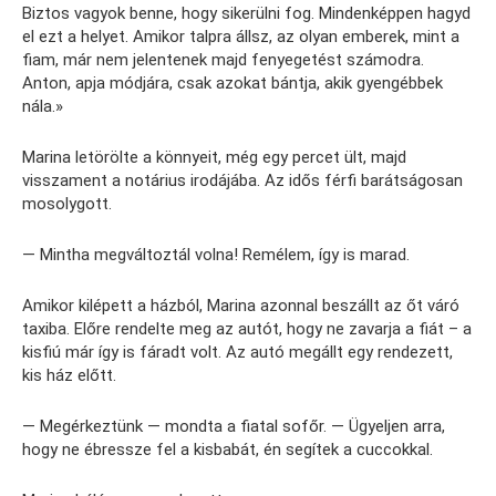
Biztos vagyok benne, hogy sikerülni fog. Mindenképpen hagyd
el ezt a helyet. Amikor talpra állsz, az olyan emberek, mint a
fiam, már nem jelentenek majd fenyegetést számodra.
Anton, apja módjára, csak azokat bántja, akik gyengébbek
nála.»
Marina letörölte a könnyeit, még egy percet ült, majd
visszament a notárius irodájába. Az idős férfi barátságosan
mosolygott.
— Mintha megváltoztál volna! Remélem, így is marad.
Amikor kilépett a házból, Marina azonnal beszállt az őt váró
taxiba. Előre rendelte meg az autót, hogy ne zavarja a fiát – a
kisfiú már így is fáradt volt. Az autó megállt egy rendezett,
kis ház előtt.
— Megérkeztünk — mondta a fiatal sofőr. — Ügyeljen arra,
hogy ne ébressze fel a kisbabát, én segítek a cuccokkal.