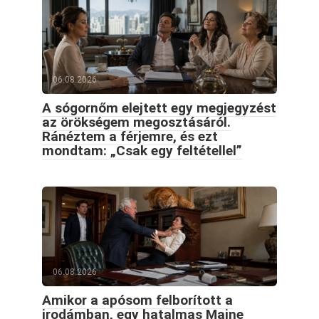
06.08.2026
A sógornőm elejtett egy megjegyzést
az örökségem megosztásáról.
Ránéztem a férjemre, és ezt
mondtam: „Csak egy feltétellel”
06.08.2026
Amikor a apósom felborított a
irodámban, egy hatalmas Maine