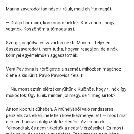
Marina zavarodottan nézett rájuk, majd elsírta magát:
— Drága barátaim, köszönöm nektek. Köszönöm, hogy
vagytok. Köszönöm a támogatást.
Szergej aggódva és zavartan nézte Marinat. Teljesen
összezavarodott, nem tudta, hogyan reagáljon, de a nők
könnyei egyértelműen aggasztották.
Vera Pavlovna is törölgette a szemét, miközben magához
ölelte a kis Kirilt. Pavlo Pavlovics felállt:
— Na, most aztán elérzékenyültünk. Különös, hogy ti, nők, így
működtök. Úgy tűnik, minden jól megy, de ti meg sírtok?
Anton kiborult dühében. A műhelyéből való rendszeres
pénzlehúzás elkerülhetetlen következménye lett — most már
nem volt pénz a dolgozók fizetésére. Az emberek
felmondtak, és nem titkolták a negatív érzéseiket. És most