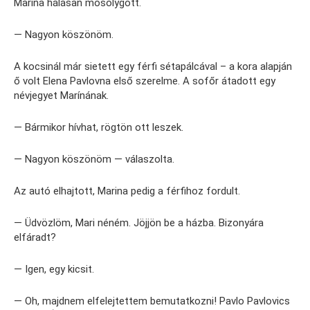
Marina hálásan mosolygott.
— Nagyon köszönöm.
A kocsinál már sietett egy férfi sétapálcával – a kora alapján
ő volt Elena Pavlovna első szerelme. A sofőr átadott egy
névjegyet Marínának.
— Bármikor hívhat, rögtön ott leszek.
— Nagyon köszönöm — válaszolta.
Az autó elhajtott, Marina pedig a férfihoz fordult.
— Üdvözlöm, Mari néném. Jöjjön be a házba. Bizonyára
elfáradt?
— Igen, egy kicsit.
— Oh, majdnem elfelejtettem bemutatkozni! Pavlo Pavlovics