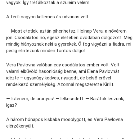
vagyok. Így tréfálkoztak a szüleim velem.
A férfi nagyon kellemes és udvarias volt.
— Most etetlek, aztán pihenhetsz. Holnap Vera, a nővérem
jön. Csodálatos nő, egész életében óvodában dolgozott. Még
mindig hiányoznak neki a gyerekek. Ő fog vigyázni a fiadra, mi
pedig elintézünk minden fontos dolgot.
Vera Pavlovna valóban egy csodálatos ember volt. Volt
valami elbűvölő hasonlóság benne, ami Elena Pavlovnát
idézte – ugyanúgy kedves, nyugodt, de belső erővel
rendelkező személyiség. Azonnal megszerette Kirillt.
— Istenem, de aranyos! — lelkesedett. — Barátok leszünk,
igaz?
A három hónapos kisbaba mosolygott, és Vera Pavlovna
elérzékenyült.