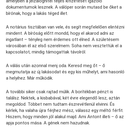
amelyben a jelzáloghitel teljes kifizetését igazoló
dokumentumok lesznek. A válóper során mutasd be őket a
bírónak, hogy a lakás téged illet.
A notárius tisztában van vele, és segít megfelelően elintézni
mindent. A bíróság előtt mondd, hogy el akarod adni az
ingatlant – tényleg nem érdemes ott élned. A születésem
városában él az első szerelmem. Soha nem vesztettük el a
kapcsolatot, mindig támogattak távolról.
A válás után azonnal menj oda. Keresd meg őt – ő
megmutatja az új lakásodat és egy kis műhelyt, ami hasonló
a helyihez. Már működik.
A további siker csak rajtad múlik. A borítékban pénzt is
találsz. Nektek, a kisbabával, két évre elegendő lesz, aztán
megoldod. Többet nem tudtam észrevétlenül elvinni. És
kérlek, ha valaha újra férjhez mész, válassz egy méltó férfit.
Hiszem, hogy minden jól alakul majd. Ami Antont illeti – ő az
apja pontos mása. A gének nem hazudnak.