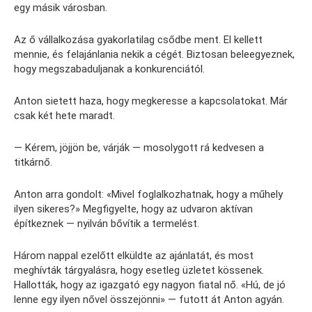
egy másik városban.
Az ő vállalkozása gyakorlatilag csődbe ment. El kellett
mennie, és felajánlania nekik a cégét. Biztosan beleegyeznek,
hogy megszabaduljanak a konkurenciától.
Anton sietett haza, hogy megkeresse a kapcsolatokat. Már
csak két hete maradt.
— Kérem, jöjjön be, várják — mosolygott rá kedvesen a
titkárnő.
Anton arra gondolt: «Mivel foglalkozhatnak, hogy a műhely
ilyen sikeres?» Megfigyelte, hogy az udvaron aktívan
építkeznek — nyilván bővítik a termelést.
Három nappal ezelőtt elküldte az ajánlatát, és most
meghívták tárgyalásra, hogy esetleg üzletet kössenek.
Hallották, hogy az igazgató egy nagyon fiatal nő. «Hú, de jó
lenne egy ilyen nővel összejönni» — futott át Anton agyán.