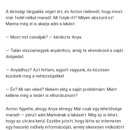
A bírósági tárgyalás véget ért, és Anton ráébredt, hogy most
már fedél nélkül maradt. Mi folyik itt? Milyen abszurd ez!
Marina még el is akarja adni a lakást.
— Most mit csináljak? — kérdezte Anya.
— Talán visszamegyek anyámhoz, amíg te elrendezed a saját
dolgaidat.
— Anyádhoz? Azt hittem, együtt vagyunk, és közösen
küzdünk meg a nehézségekkel.
— Én? Mi van veled? Nekem elég a saját problémám. Miért
kellene még a tiedet is elhordoznom?
Anton figyelte, ahogy Anya elmegy. Már csak egy lehetősége
maradt — pénzt adni Marinának a lakásért. Még az is lehet,
hogy az utcára kerül. Eszébe jutott, hogy látta az interneten
egy hasonló műhely információját, amely sikeresen működött