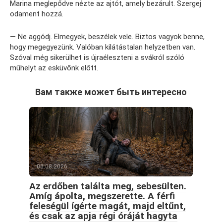
Marina meglepődve nézte az ajtót, amely bezárult. Szergej
odament hozzá.
— Ne aggódj. Elmegyek, beszélek vele. Biztos vagyok benne,
hogy megegyezünk. Valóban kilátástalan helyzetben van.
Szóval még sikerülhet is újraéleszteni a svákról szóló
műhelyt az esküvőnk előtt.
Вам также может быть интересно
06.08.2026
Az erdőben találta meg, sebesülten.
Amíg ápolta, megszerette. A férfi
feleségül ígérte magát, majd eltűnt,
és csak az apja régi óráját hagyta