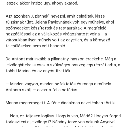
leszek, akkor intézd úgy, ahogy akarod.
Azt azonban „üzletnek” nevezni, amit csináltak, kissé
túlzásnak tűnt. Jelena Pavlovnának volt egy műhelye, ahol
szőnyegeket készítettek és restauráltak. A megfelelő
hozzáállással ez a vállalkozás virágozhatott volna – a
városukban ilyen műhely volt az egyetlen, és a környező
településeken sem volt hasonló.
De Antont már inkább a pillanatnyi haszon érdekelte. Még a
jelzáloghitelre is csak a szükséges összeg egy részét adta, a
többit Marina és az anyós fizették.
— Minden vagyon, minden befektetés és maga a műhely
Antonra száll, — olvasta fel a notárius.
Marina megremegett. A férje diadalmas nevetésben tört ki.
— Nos, ez teljesen logikus. Hogy is van, Márió? Hogyan fogod
törleszteni a jelzálogot? Néhány terve van nekünk Anyaival