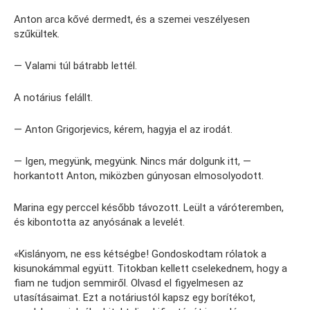
Anton arca kővé dermedt, és a szemei veszélyesen
szűkültek.
— Valami túl bátrabb lettél.
A notárius felállt.
— Anton Grigorjevics, kérem, hagyja el az irodát.
— Igen, megyünk, megyünk. Nincs már dolgunk itt, —
horkantott Anton, miközben gúnyosan elmosolyodott.
Marina egy perccel később távozott. Leült a váróteremben,
és kibontotta az anyósának a levelét.
«Kislányom, ne ess kétségbe! Gondoskodtam rólatok a
kisunokámmal együtt. Titokban kellett cselekednem, hogy a
fiam ne tudjon semmiről. Olvasd el figyelmesen az
utasításaimat. Ezt a notáriustól kapsz egy borítékot,