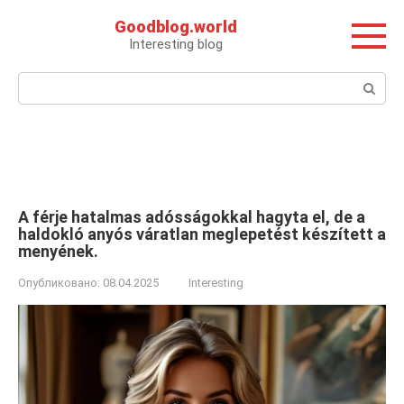
Перейти
Goodblog.world
к
Interesting blog
контенту
Поиск:
A férje hatalmas adósságokkal hagyta el, de a
haldokló anyós váratlan meglepetést készített a
menyének.
Опубликовано:
08.04.2025
Interesting