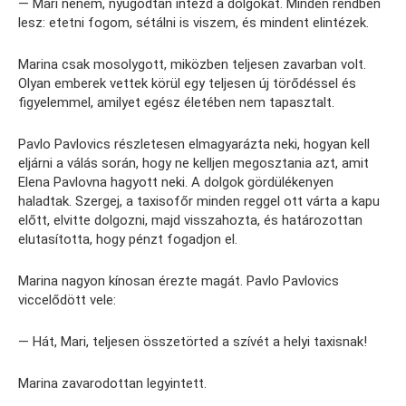
— Mari néném, nyugodtan intézd a dolgokat. Minden rendben
lesz: etetni fogom, sétálni is viszem, és mindent elintézek.
Marina csak mosolygott, miközben teljesen zavarban volt.
Olyan emberek vettek körül egy teljesen új törődéssel és
figyelemmel, amilyet egész életében nem tapasztalt.
Pavlo Pavlovics részletesen elmagyarázta neki, hogyan kell
eljárni a válás során, hogy ne kelljen megosztania azt, amit
Elena Pavlovna hagyott neki. A dolgok gördülékenyen
haladtak. Szergej, a taxisofőr minden reggel ott várta a kapu
előtt, elvitte dolgozni, majd visszahozta, és határozottan
elutasította, hogy pénzt fogadjon el.
Marina nagyon kínosan érezte magát. Pavlo Pavlovics
viccelődött vele:
— Hát, Mari, teljesen összetörted a szívét a helyi taxisnak!
Marina zavarodottan legyintett.