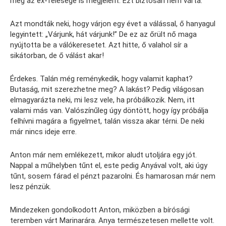
még az ex-felesége is megjelent. Ezt biztosan nem várta.
Azt mondták neki, hogy várjon egy évet a válással, ő hanyagul
legyintett: „Várjunk, hát várjunk!” De ez az őrült nő maga
nyújtotta be a válókeresetet. Azt hitte, ő valahol sír a
sikátorban, de ő válást akar!
Érdekes. Talán még reménykedik, hogy valamit kaphat?
Butaság, mit szerezhetne meg? A lakást? Pedig világosan
elmagyarázta neki, mi lesz vele, ha próbálkozik. Nem, itt
valami más van. Valószínűleg úgy döntött, hogy így próbálja
felhívni magára a figyelmet, talán vissza akar térni. De neki
már nincs ideje erre.
Anton már nem emlékezett, mikor aludt utoljára egy jót.
Nappal a műhelyben tűnt el, este pedig Anyával volt, aki úgy
tűnt, sosem fárad el pénzt pazarolni. És hamarosan már nem
lesz pénzük.
Mindezeken gondolkodott Anton, miközben a bírósági
teremben várt Marinarára. Anya természetesen mellette volt.