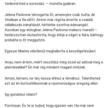
tönkretetted a sorsodat, — mondta gyakran.
Jelena Pavlovna támogatta őt, amennyire csak tudta, de
titokban a fia előtt. Anton már régóta átvette a családi
vállalkozás irányítását, háttérbe szorítva édesanyját.
Azonban egy dologban Jelena Pavlovna makacs maradt –
határozottan elutasította, hogy átírja a céget a fiára, bárhogy
próbálta is őt meggyőzni.
Egyszer Marina véletlenül meghallotta a beszélgetésüket.
Anyu, nem értem, miért vesződsz még ezzel az adóval meg a
jelentésekkel? Én már rég mindent magam intézek.
Anton, kértem, ne térj vissza ehhez a témához. Tekintheted
ezt az én biztosítékomnak a nyomorúságos öregség ellen.
Így gondolsz rólam?
Pontosan. És te is tudod, hogy igazam van. Ha már nem