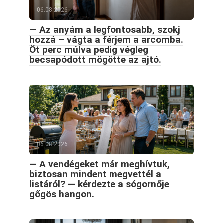
06.08.2026
— Az anyám a legfontosabb, szokj
hozzá – vágta a férjem a arcomba.
Öt perc múlva pedig végleg
becsapódott mögötte az ajtó.
06.08.2026
— A vendégeket már meghívtuk,
biztosan mindent megvettél a
listáról? — kérdezte a sógornője
gőgös hangon.