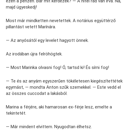
ezen a pénzen. Bár mit kérdezek? — A hitel rád van írva. Na,
majd ügyeskedj!
Most már mindketten nevetettek. A notárius együttérző
pillantást vetett Marínára.
— Az anyósától egy levelet hagyott önnek.
Az irodában újra felröhögtek.
— Most Marinka olvasni fog! Ó, tartsd ki! És sírni fog!
— Te és az anyám egyszerűen tökéletesen kiegészítettétek
egymást, — mondta Anton szűk szemekkel. — Este vedd el
az összes cuccodat a lakásból.
Marina a férjére, aki hamarosan ex-férje lesz, emelte a
tekintetét.
— Már mindent elvittem. Nyugodtan élhetsz.