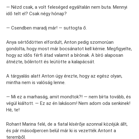
— Nézd csak, a volt feleséged egyáltalán nem buta. Mennyi
idő telt el? Csak négy hónap?
— Csendben maradj már! — suttogta ő.
Anya sértődötten elfordult, Anton pedig szomorúan
gondolta, hogy most már bocsánatot kell kérnie. Megfigyelte,
hogy az idős férfi átad valamit a bírónak. A bíró alaposan
átnézte, bólintott és leütötte a kalapácsát.
A tárgyalás alatt Anton úgy érezte, hogy az egész olyan,
mintha nem is valóság lenne.
— Mi ez a marhaság, amit mondtok?! — nem bírta tovább, és
végül kiáltott. — Ez az én lakásom! Nem adom oda senkinek!
Hé, te!
Rohant Marina felé, de a fiatal kísérője azonnal közéjük állt,
és pár másodpercen belül már ki is vezették Antont a
teremből.