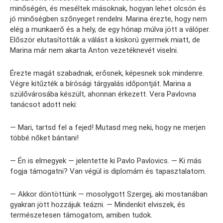
minőségén, és meséltek másoknak, hogyan lehet olcsón és
jó minőségben szőnyeget rendelni. Marina érezte, hogy nem
elég a munkaerő és a hely, de egy hónap múlva jött a válóper.
Először elutasították a válást a kiskorú gyermek miatt, de
Marina már nem akarta Anton vezetéknevét viselni.
Érezte magát szabadnak, erősnek, képesnek sok mindenre.
Végre kitűzték a bírósági tárgyalás időpontját. Marina a
szülővárosába készült, ahonnan érkezett. Vera Pavlovna
tanácsot adott neki:
— Mari, tartsd fel a fejed! Mutasd meg neki, hogy ne merjen
többé nőket bántani!
— Én is elmegyek — jelentette ki Pavlo Pavlovics. — Ki más
fogja támogatni? Van végül is diplomám és tapasztalatom.
— Akkor döntöttünk — mosolygott Szergej, aki mostanában
gyakran jött hozzájuk teázni. — Mindenkit elviszek, és
természetesen támogatom, amiben tudok.