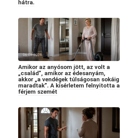
hátra.
06.08.2026
Amikor az anyósom jött, az volt a
„család”, amikor az édesanyám,
akkor „a vendégek túlságosan sokáig
maradtak”. A kísérletem felnyitotta a
férjem szemét