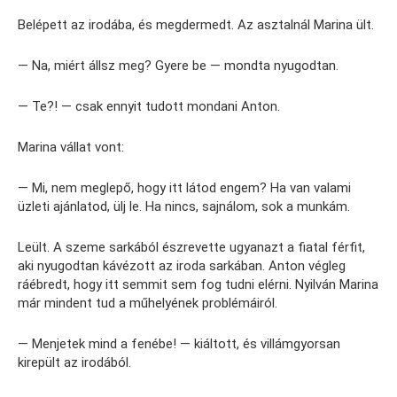
Belépett az irodába, és megdermedt. Az asztalnál Marina ült.
— Na, miért állsz meg? Gyere be — mondta nyugodtan.
— Te?! — csak ennyit tudott mondani Anton.
Marina vállat vont:
— Mi, nem meglepő, hogy itt látod engem? Ha van valami
üzleti ajánlatod, ülj le. Ha nincs, sajnálom, sok a munkám.
Leült. A szeme sarkából észrevette ugyanazt a fiatal férfit,
aki nyugodtan kávézott az iroda sarkában. Anton végleg
ráébredt, hogy itt semmit sem fog tudni elérni. Nyilván Marina
már mindent tud a műhelyének problémáiról.
— Menjetek mind a fenébe! — kiáltott, és villámgyorsan
kirepült az irodából.