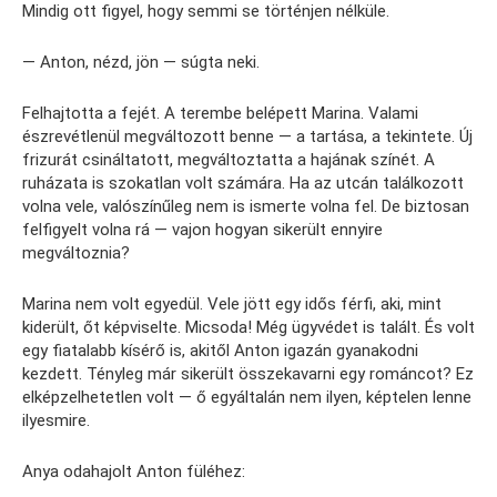
Mindig ott figyel, hogy semmi se történjen nélküle.
— Anton, nézd, jön — súgta neki.
Felhajtotta a fejét. A terembe belépett Marina. Valami
észrevétlenül megváltozott benne — a tartása, a tekintete. Új
frizurát csináltatott, megváltoztatta a hajának színét. A
ruházata is szokatlan volt számára. Ha az utcán találkozott
volna vele, valószínűleg nem is ismerte volna fel. De biztosan
felfigyelt volna rá — vajon hogyan sikerült ennyire
megváltoznia?
Marina nem volt egyedül. Vele jött egy idős férfi, aki, mint
kiderült, őt képviselte. Micsoda! Még ügyvédet is talált. És volt
egy fiatalabb kísérő is, akitől Anton igazán gyanakodni
kezdett. Tényleg már sikerült összekavarni egy románcot? Ez
elképzelhetetlen volt — ő egyáltalán nem ilyen, képtelen lenne
ilyesmire.
Anya odahajolt Anton füléhez: