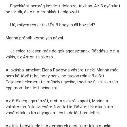
— Egyébként nemrég kezdett dolgozni taxiban. Az ő gyárukat
bezárták, és ott mérnökként dolgozott.
— Hú, milyen részletek! És ő hogyan áll hozzád?
Marina próbált komolyan nézni.
— Jelenleg teljesen más dolgok aggasztanak. Ráadásul ott a
válás, az Anton találkozó…
A lakásba, amelyet Elena Pavlovna vásárolt neki, Marina még
nem költözött be, hogy senki ne tudjon róla idő előtt.
Teljesen belemerült a műhely ügyeibe, mert az új vállalkozás
épp most kezdett beindulni.
Az örökség egy részét, amit a svákról kapott, Marina a
vállalkozás fejlesztésére fordította. Bővítették a kínálatot,
vásároltak extra anyagokat, és hirdetést rendeltek.
Az üzlet növekedett. Az emberek csodálkoztak a munka