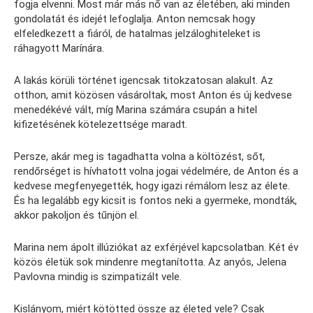
fogja elvenni. Most már más nő van az életében, aki minden
gondolatát és idejét lefoglalja. Anton nemcsak hogy
elfeledkezett a fiáról, de hatalmas jelzáloghiteleket is
ráhagyott Marínára.
A lakás körüli történet igencsak titokzatosan alakult. Az
otthon, amit közösen vásároltak, most Anton és új kedvese
menedékévé vált, míg Marina számára csupán a hitel
kifizetésének kötelezettsége maradt.
Persze, akár meg is tagadhatta volna a költözést, sőt,
rendőrséget is hívhatott volna jogai védelmére, de Anton és a
kedvese megfenyegették, hogy igazi rémálom lesz az élete.
És ha legalább egy kicsit is fontos neki a gyermeke, mondták,
akkor pakoljon és tűnjön el.
Marina nem ápolt illúziókat az exférjével kapcsolatban. Két év
közös életük sok mindenre megtanította. Az anyós, Jelena
Pavlovna mindig is szimpatizált vele.
Kislányom, miért kötötted össze az életed vele? Csak