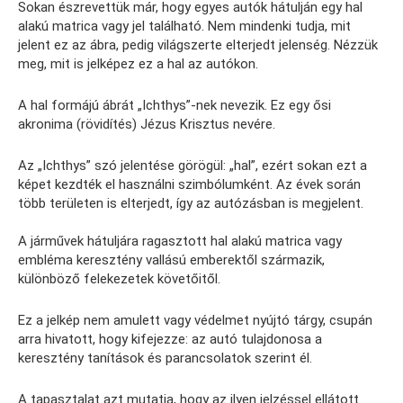
Sokan észrevettük már, hogy egyes autók hátulján egy hal
alakú matrica vagy jel található. Nem mindenki tudja, mit
jelent ez az ábra, pedig világszerte elterjedt jelenség. Nézzük
meg, mit is jelképez ez a hal az autókon.
A hal formájú ábrát „Ichthys”-nek nevezik. Ez egy ősi
akronima (rövidítés) Jézus Krisztus nevére.
Az „Ichthys” szó jelentése görögül: „hal”, ezért sokan ezt a
képet kezdték el használni szimbólumként. Az évek során
több területen is elterjedt, így az autózásban is megjelent.
A járművek hátuljára ragasztott hal alakú matrica vagy
embléma keresztény vallású emberektől származik,
különböző felekezetek követőitől.
Ez a jelkép nem amulett vagy védelmet nyújtó tárgy, csupán
arra hivatott, hogy kifejezze: az autó tulajdonosa a
keresztény tanítások és parancsolatok szerint él.
A tapasztalat azt mutatja, hogy az ilyen jelzéssel ellátott