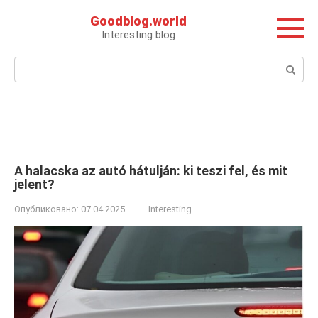
Перейти
Goodblog.world
к
Interesting blog
контенту
Поиск:
A halacska az autó hátulján: ki teszi fel, és mit
jelent?
Опубликовано:
07.04.2025
Interesting