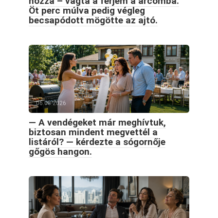
hozzá – vágta a férjem a arcomba.
Öt perc múlva pedig végleg
becsapódott mögötte az ajtó.
06.08.2026
— A vendégeket már meghívtuk,
biztosan mindent megvettél a
listáról? — kérdezte a sógornője
gőgös hangon.