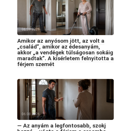
06.08.2026
Amikor az anyósom jött, az volt a
„család”, amikor az édesanyám,
akkor „a vendégek túlságosan sokáig
maradtak”. A kísérletem felnyitotta a
férjem szemét
06.08.2026
— Az anyám a legfontosabb, szokj