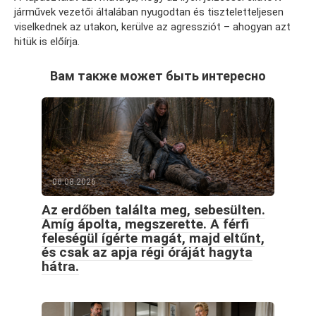
járművek vezetői általában nyugodtan és tiszteletteljesen
viselkednek az utakon, kerülve az agressziót – ahogyan azt
hitük is előírja.
Вам также может быть интересно
06.08.2026
Az erdőben találta meg, sebesülten.
Amíg ápolta, megszerette. A férfi
feleségül ígérte magát, majd eltűnt,
és csak az apja régi óráját hagyta
hátra.