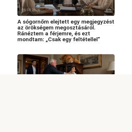
06.08.2026
A sógornőm elejtett egy megjegyzést
az örökségem megosztásáról.
Ránéztem a férjemre, és ezt
mondtam: „Csak egy feltétellel”
06.08.2026
Amikor a apósom felborított a
irodámban, egy hatalmas Maine
Coon haragja döntötte el a konfliktus
sorsát