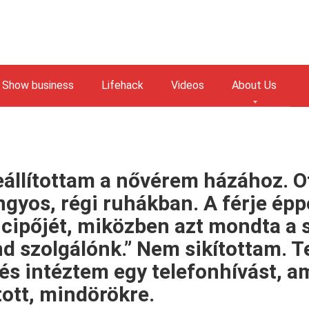
Show business
Lifehack
Videos
About Us
eállítottam a nővérem házához. Ot
ongyos, régi ruhákban. A férje ép
a cipőjét, miközben azt mondta a 
nd szolgálónk.” Nem sikítottam. 
, és intéztem egy telefonhívást, 
ott, mindörökre.