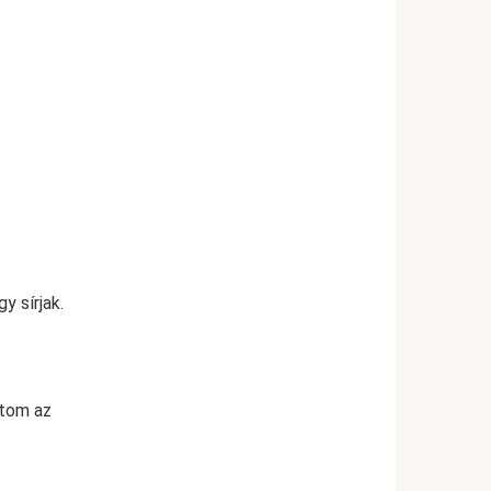
y sírjak.
atom az