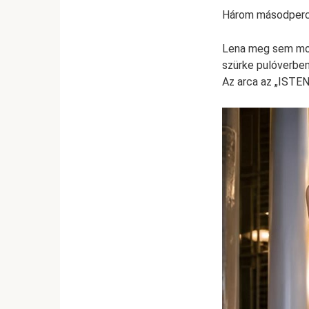
Három másodperci
Lena meg sem mozd
szürke pulóverben
Az arca az „ISTEN