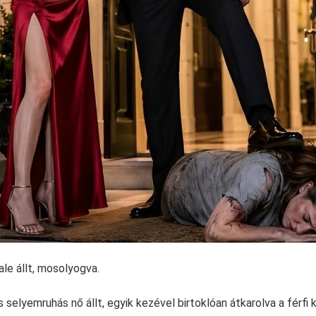
le állt, mosolyogva.
 selyemruhás nő állt, egyik kezével birtoklóan átkarolva a férfi k