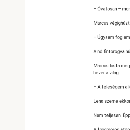
– Óvatosan – mon
Marcus végighúzta
– Úgysem fog emlé
A nő fintorogva hú
Marcus lusta megve
hever a világ.
– A feleségem a k
Lena szeme ekkor n
Nem teljesen. Épp
A felismerés átde