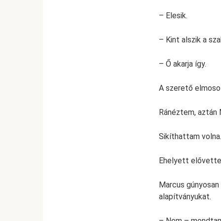
– Elesik.
– Kint alszik a sz
– Ő akarja így.
A szerető elmoso
Ránéztem, aztán 
Sikíthattam volna
Ehelyett elővett
Marcus gúnyosan 
alapítványukat.
– Nem – mondta