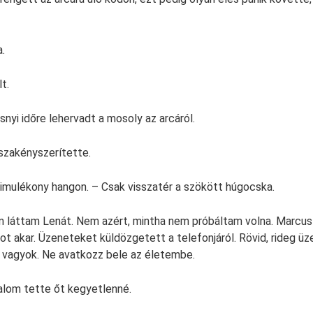
.
t.
nyi időre lehervadt a mosoly az arcáról.
szakényszerítette.
imulékony hangon. – Csak visszatér a szökött húgocska.
 láttam Lenát. Nem azért, mintha nem próbáltam volna. Marcus
t akar. Üzeneteket küldözgetett a telefonjáról. Rövid, rideg ü
 vagyok. Ne avatkozz bele az életembe.
dalom tette őt kegyetlenné.