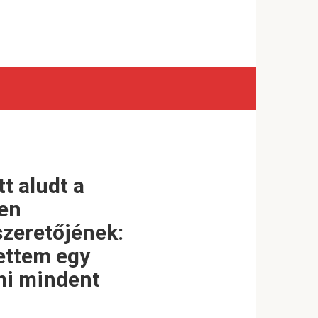
t aludt a
pen
szeretőjének:
Tettem egy
ami mindent