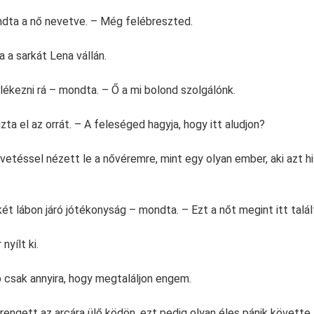
dta a nő nevetve. – Még felébreszted.
 a sarkát Lena vállán.
kezni rá – mondta. – Ő a mi bolond szolgálónk.
zta el az orrát. – A feleséged hagyja, hogy itt aludjon?
téssel nézett le a nővéremre, mint egy olyan ember, aki azt hisz
ét lábon járó jótékonyság – mondta. – Ezt a nőt megint itt talál
yílt ki.
 csak annyira, hogy megtaláljon engem.
rengett az arcára ülő ködön, ezt pedig olyan éles pánik követte,