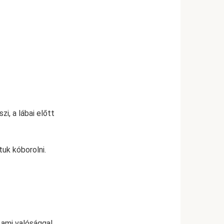
i, a lábai előtt
tuk kóborolni.
 ami valósággal