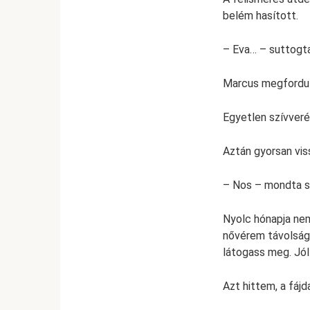
belém hasított.
– Eva… – suttogta
Marcus megfordul
Egyetlen szívverés
Aztán gyorsan vis
– Nos – mondta s
Nyolc hónapja nem
nővérem távolságo
látogass meg. Jól
Azt hittem, a fáj