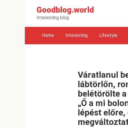
Перейти
Goodblog.world
к
контенту
Interesting blog
Home
Interesting
Lifestyle
Váratlanul b
lábtörlőn, r
belétörölte 
„Ő a mi bolo
lépést előre
megváltoztat