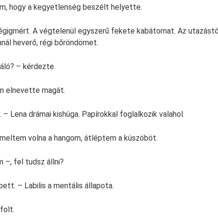
m, hogy a kegyetlenség beszélt helyette.
végigmért. A végtelenül egyszerű fekete kabátomat. Az utazás
nál heverő, régi bőröndömet.
áló? – kérdezte.
an elnevette magát.
 – Lena drámai kishúga. Papírokkal foglalkozik valahol.
emeltem volna a hangom, átléptem a küszöböt.
–, fel tudsz állni?
tt. – Labilis a mentális állapota.
folt.