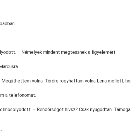
abadban.
lyodott. – Némelyek mindent megtesznek a figyelemért.
Marcusra.
. Megüthettem volna. Térdre rogyhattam volna Lena mellett, hog
em a telefonomat.
elmosolyodott. – Rendőrséget hívsz? Csak nyugodtan. Támog
m.