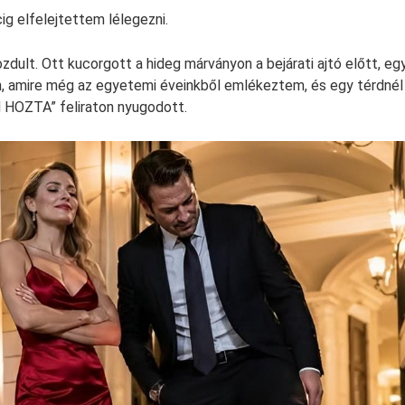
g elfelejtettem lélegezni.
ult. Ott kucorgott a hideg márványon a bejárati ajtó előtt, eg
, amire még az egyetemi éveinkből emlékeztem, és egy térdnél 
 HOZTA” feliraton nyugodott.