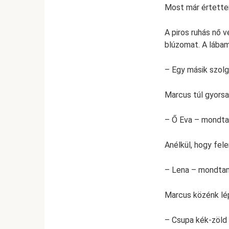
Most már értette
A piros ruhás nő 
blúzomat. A lábam
– Egy másik szolg
Marcus túl gyors
– Ő Eva – mondta.
Anélkül, hogy fel
– Lena – mondtam 
Marcus közénk lépe
– Csupa kék-zöld 