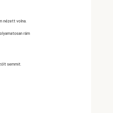
m nézett volna.
 folyamatosan rám
zólt semmit.