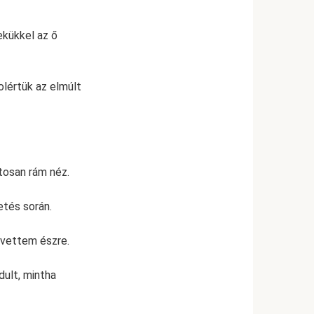
ekükkel az ő
olértük az elmúlt
tosan rám néz.
etés során.
 vettem észre.
dult, mintha