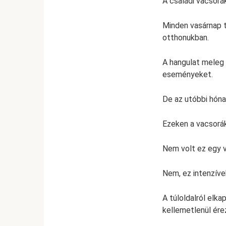
A családi vacsorák
Minden vasárnap t
otthonukban.
A hangulat meleg 
eseményeket.
De az utóbbi hóna
Ezeken a vacsorá
Nem volt ez egy v
Nem, ez intenzíve
A túloldalról elka
kellemetlenül ére