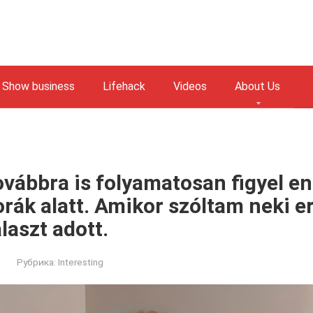
Show business
Lifehack
Videos
About Us
vábbra is folyamatosan figyel e
rák alatt. Amikor szóltam neki er
laszt adott.
Рубрика:
Interesting