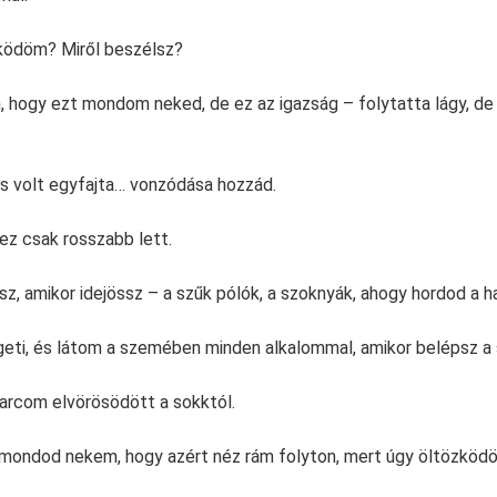
ködöm? Miről beszélsz?
om, hogy ezt mondom neked, de ez az igazság – folytatta lágy, de
is volt egyfajta… vonzódása hozzád.
z csak rosszabb lett.
z, amikor idejössz – a szűk pólók, a szoknyák, ahogy hordod a ha
geti, és látom a szemében minden alkalommal, amikor belépsz a
arcom elvörösödött a sokktól.
mondod nekem, hogy azért néz rám folyton, mert úgy öltözköd