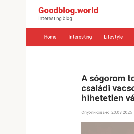
Перейти
Goodblog.world
к
контенту
Interesting blog
Home
Interesting
Lifestyle
A sógorom to
családi vacso
hihetetlen vá
Опубликовано:
20.03.2025