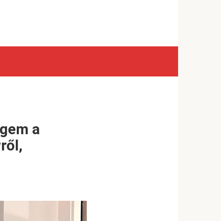
ngem a
ről,