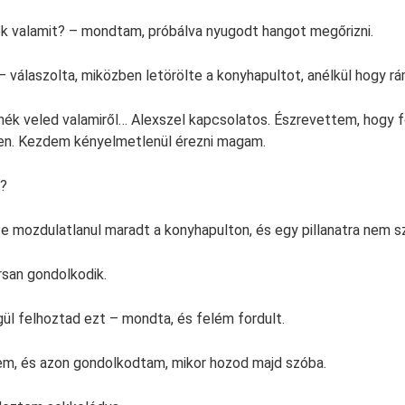
k valamit? – mondtam, próbálva nyugodt hangot megőrizni.
 válaszolta, miközben letörölte a konyhapultot, anélkül hogy rá
nék veled valamiről… Alexszel kapcsolatos. Észrevettem, hogy
en. Kezdem kényelmetlenül érezni magam.
d?
ze mozdulatlanul maradt a konyhapulton, és egy pillanatra nem s
san gondolkodik.
gül felhoztad ezt – mondta, és felém fordult.
em, és azon gondolkodtam, mikor hozod majd szóba.