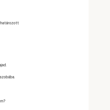
 határozott
jad.
 szobába.
öm?