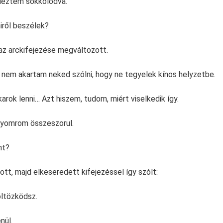
deztem sokkolódva.
iről beszélek?
 az arckifejezése megváltozott.
 nem akartam neked szólni, hogy ne tegyelek kínos helyzetbe.
arok lenni… Azt hiszem, tudom, miért viselkedik így.
gyomrom összeszorul.
nt?
ott, majd elkeseredett kifejezéssel így szólt:
öltözködsz.
nül.