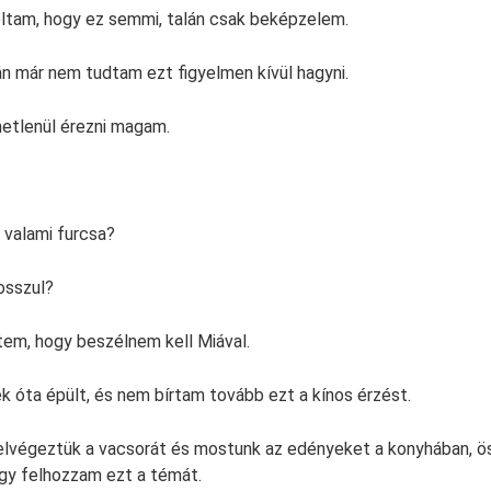
ltam, hogy ez semmi, talán csak beképzelem.
n már nem tudtam ezt figyelmen kívül hagyni.
tlenül érezni magam.
 valami furcsa?
osszul?
em, hogy beszélnem kell Miával.
k óta épült, és nem bírtam tovább ezt a kínos érzést.
 elvégeztük a vacsorát és mostunk az edényeket a konyhában, 
gy felhozzam ezt a témát.