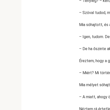
– Tényleg? – kér
– Szóval tudod, m
Mia sóhajtott, és
– Igen, tudom. De
– De ha őszinte ak
Éreztem, hogy a 
– Miért? Mi törté
Mia mélyet sóhajt
– A miatt, ahogy 
Néztem rá értetle