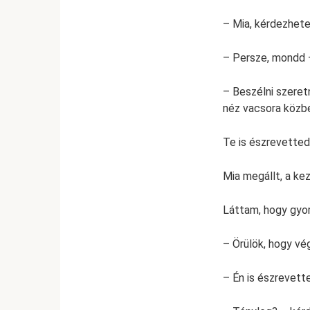
– Mia, kérdezhete
– Persze, mondd –
– Beszélni szeret
néz vacsora közb
Te is észrevette
Mia megállt, a ke
Láttam, hogy gyor
– Örülök, hogy vé
– Én is észrevett