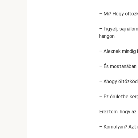
– Mi? Hogy öltöz
– Figyelj, sajnál
hangon.
– Alexnek mindig 
– És mostanában e
– Ahogy öltözköds
– Ez őrületbe ker
Éreztem, hogy az 
– Komolyan? Azt 