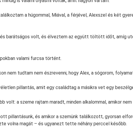
 mindig is valami olyasmi voltak, amit nagyon vártam.
alálkoztam a húgommal, Miával, a férjével, Alexszel és két gyer
és barátságos volt, és élveztem az együtt töltött időt, amíg ut
pokban valami furcsa történt.
kon nem tudtam nem észrevenni, hogy Alex, a sógorom, folyama
életlen pillantás, amit egy családtag a másikra vet egy beszélg
bb volt: a szeme rajtam maradt, minden alkalommal, amikor nem
pott pillantásunk, és amikor a szemünk találkozott, gyorsan elfor
zte volna magát – és ugyanezt tette néhány perccel később.