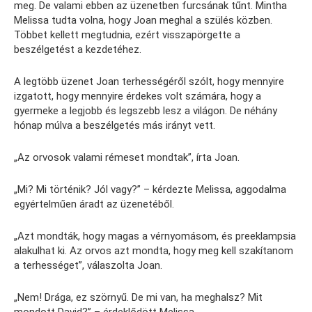
meg. De valami ebben az üzenetben furcsának tűnt. Mintha
Melissa tudta volna, hogy Joan meghal a szülés közben.
Többet kellett megtudnia, ezért visszapörgette a
beszélgetést a kezdetéhez.
A legtöbb üzenet Joan terhességéről szólt, hogy mennyire
izgatott, hogy mennyire érdekes volt számára, hogy a
gyermeke a legjobb és legszebb lesz a világon. De néhány
hónap múlva a beszélgetés más irányt vett.
„Az orvosok valami rémeset mondtak”, írta Joan.
„Mi? Mi történik? Jól vagy?” – kérdezte Melissa, aggodalma
egyértelműen áradt az üzenetéből.
„Azt mondták, hogy magas a vérnyomásom, és preeklampsia
alakulhat ki. Az orvos azt mondta, hogy meg kell szakítanom
a terhességet”, válaszolta Joan.
„Nem! Drága, ez szörnyű. De mi van, ha meghalsz? Mit
mondott David?” – érdeklődött Melissa.