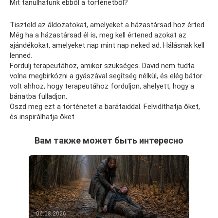
Mit tanulhatunk ebből a történetből?
Tiszteld az áldozatokat, amelyeket a házastársad hoz érted.
Még ha a házastársad él is, meg kell értened azokat az
ajándékokat, amelyeket nap mint nap neked ad. Hálásnak kell
lenned.
Fordulj terapeutához, amikor szükséges. David nem tudta
volna megbirkózni a gyászával segítség nélkül, és elég bátor
volt ahhoz, hogy terapeutához forduljon, ahelyett, hogy a
bánatba fulladjon.
Oszd meg ezt a történetet a barátaiddal. Felvidíthatja őket,
és inspirálhatja őket.
Вам также может быть интересно
06.08.2026