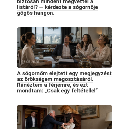
biztosan mindent megvettél a
listáról? — kérdezte a sógornője
gőgös hangon.
06.08.2026
A sógornőm elejtett egy megjegyzést
az örökségem megosztásáról.
Ránéztem a férjemre, és ezt
mondtam: „Csak egy feltétellel”