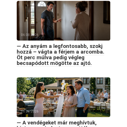
06.08.2026
— Az anyám a legfontosabb, szokj
hozzá – vágta a férjem a arcomba.
Öt perc múlva pedig végleg
becsapódott mögötte az ajtó.
06.08.2026
— A vendégeket már meghívtuk,