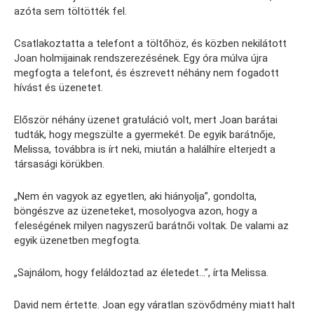
azóta sem töltötték fel.
Csatlakoztatta a telefont a töltőhöz, és közben nekilátott
Joan holmijainak rendszerezésének. Egy óra múlva újra
megfogta a telefont, és észrevett néhány nem fogadott
hívást és üzenetet.
Először néhány üzenet gratuláció volt, mert Joan barátai
tudták, hogy megszülte a gyermekét. De egyik barátnője,
Melissa, továbbra is írt neki, miután a halálhíre elterjedt a
társasági körükben.
„Nem én vagyok az egyetlen, aki hiányolja”, gondolta,
böngészve az üzeneteket, mosolyogva azon, hogy a
feleségének milyen nagyszerű barátnői voltak. De valami az
egyik üzenetben megfogta.
„Sajnálom, hogy feláldoztad az életedet…”, írta Melissa.
David nem értette. Joan egy váratlan szövődmény miatt halt