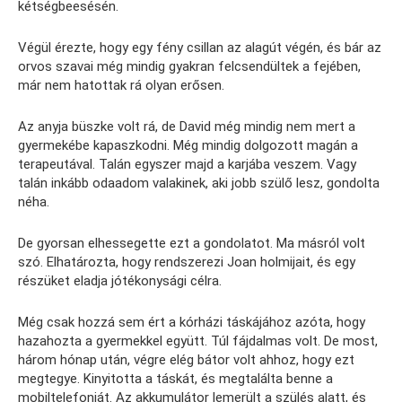
kétségbeesésén.
Végül érezte, hogy egy fény csillan az alagút végén, és bár az
orvos szavai még mindig gyakran felcsendültek a fejében,
már nem hatottak rá olyan erősen.
Az anyja büszke volt rá, de David még mindig nem mert a
gyermekébe kapaszkodni. Még mindig dolgozott magán a
terapeutával. Talán egyszer majd a karjába veszem. Vagy
talán inkább odaadom valakinek, aki jobb szülő lesz, gondolta
néha.
De gyorsan elhessegette ezt a gondolatot. Ma másról volt
szó. Elhatározta, hogy rendszerezi Joan holmijait, és egy
részüket eladja jótékonysági célra.
Még csak hozzá sem ért a kórházi táskájához azóta, hogy
hazahozta a gyermekkel együtt. Túl fájdalmas volt. De most,
három hónap után, végre elég bátor volt ahhoz, hogy ezt
megtegye. Kinyitotta a táskát, és megtalálta benne a
mobiltelefonját. Az akkumulátor lemerült a szülés alatt, és