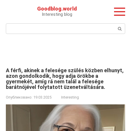
Перейти
Goodblog.world
к
Interesting blog
контенту
Поиск:
A férfi, akinek a felesége szülés közben elhunyt,
azon gondolkodik, hogy adja örökbe a
gyermekét, amíg rá nem talál a felesége
barátnőjével folytatott üzenetváltására.
Опубликовано:
19.03.2025
Interesting