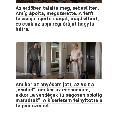
Az erdőben találta meg, sebesülten.
Amíg ápolta, megszerette. A férfi
feleségül ígérte magát, majd eltűnt,
és csak az apja régi óráját hagyta
hátra.
06.08.2026
Amikor az anyósom jött, az volt a
„család”, amikor az édesanyám,
akkor „a vendégek túlságosan sokáig
maradtak”. A kísérletem felnyitotta a
férjem szemét