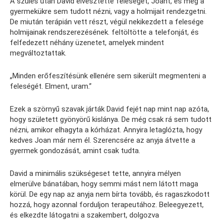
A szülés után David elvesztette feleségét, Joant, és még a
gyermekükre sem tudott nézni, vagy a holmijait rendezgetni.
De miután terápián vett részt, végül nekikezdett a felesége
holmijainak rendszerezésének. feltöltötte a telefonját, és
felfedezett néhány üzenetet, amelyek mindent
megváltoztattak.
„Minden erőfeszítésünk ellenére sem sikerült megmenteni a
feleségét. Elment, uram.”
Ezek a szörnyű szavak járták David fejét nap mint nap azóta,
hogy született gyönyörű kislánya. De még csak rá sem tudott
nézni, amikor elhagyta a kórházat. Annyira letaglózta, hogy
kedves Joan már nem él. Szerencsére az anyja átvette a
gyermek gondozását, amint csak tudta.
David a minimális szükségeset tette, annyira mélyen
elmerülve bánatában, hogy semmi mást nem látott maga
körül. De egy nap az anyja nem bírta tovább, és ragaszkodott
hozzá, hogy azonnal forduljon terapeutához. Beleegyezett,
és elkezdte látogatni a szakembert, dolgozva