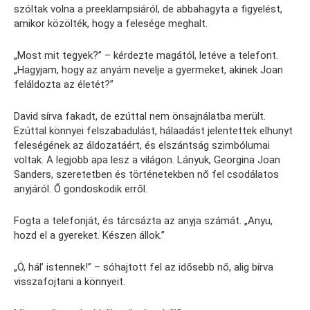
szóltak volna a preeklampsiáról, de abbahagyta a figyelést,
amikor közölték, hogy a felesége meghalt.
„Most mit tegyek?” – kérdezte magától, letéve a telefont.
„Hagyjam, hogy az anyám nevelje a gyermeket, akinek Joan
feláldozta az életét?”
David sírva fakadt, de ezúttal nem önsajnálatba merült.
Ezúttal könnyei felszabadulást, hálaadást jelentettek elhunyt
feleségének az áldozatáért, és elszántság szimbólumai
voltak. A legjobb apa lesz a világon. Lányuk, Georgina Joan
Sanders, szeretetben és történetekben nő fel csodálatos
anyjáról. Ő gondoskodik erről.
Fogta a telefonját, és tárcsázta az anyja számát. „Anyu,
hozd el a gyereket. Készen állok.”
„Ó, hál’ istennek!” – sóhajtott fel az idősebb nő, alig bírva
visszafojtani a könnyeit.