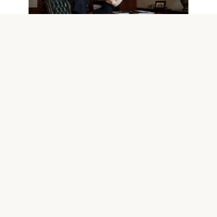
06.08.2026
Amikor a apósom felborított a
irodámban, egy hatalmas Maine
Coon haragja döntötte el a konfliktus
sorsát
© 2026 Goodblog.world All rights reserved
Welcome to GoodBlog.World, your go-to destination for
captivating content, exciting themes, and inspiring stories.
Our site features a wide range of engaging articles,
informative videos, and stunning images, all designed to
spark your curiosity and enrich your knowledge. Whether
you're interested in the latest trends, lifestyle tips, or
creative ideas, we strive to provide fresh and thought-