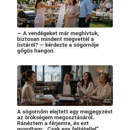
06.08.2026
— A vendégeket már meghívtuk,
biztosan mindent megvettél a
listáról? — kérdezte a sógornője
gőgös hangon.
06.08.2026
A sógornőm elejtett egy megjegyzést
az örökségem megosztásáról.
Ránéztem a férjemre, és ezt
mondtam: „Csak egy feltétellel”