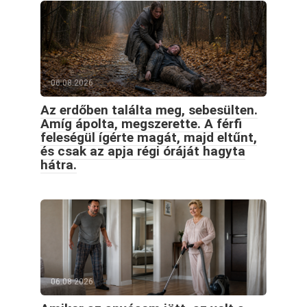
06.08.2026
Az erdőben találta meg, sebesülten.
Amíg ápolta, megszerette. A férfi
feleségül ígérte magát, majd eltűnt,
és csak az apja régi óráját hagyta
hátra.
06.08.2026