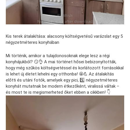
Kis terek átalakítása: alacsony költségvetésű varázslat egy 5
négyzetméteres konyhában
Mi történik, amikor a tulajdonosoknak elege lesz a régi
konyhájukból? 😏👌 A mai történet hősei bebizonyították,
hogy még szűkös költségvetéssel és korlátozott forrásokkal
is lehet új életet lehelni egy otthonba! 🤩💪 Az átalakítás
előtti és utáni fotók, amelyek egy pici, 5️⃣ négyzetméteres
konyhát mutatnak be modern étkezőként, viralissá váltak –
és most te is megismerheted őket ebben a cikkben! 👇