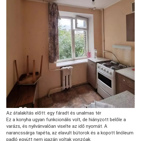
Az átalakítás előtt: egy fáradt és unalmas tér
Ez a konyha ugyan funkcionális volt, de hiányzott belőle a
varázs, és nyilvánvalóan viselte az idő nyomát. A
narancssárga tapéta, az elavult bútorok és a kopott linóleum
padló együtt nem igazán voltak vonzóak.