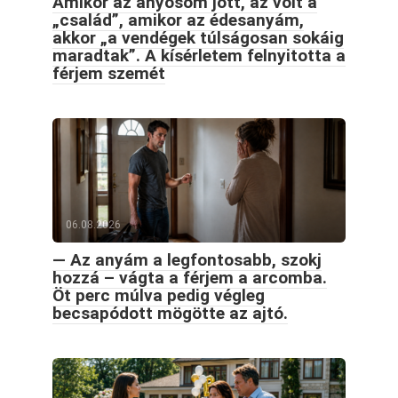
Amikor az anyósom jött, az volt a
„család”, amikor az édesanyám,
akkor „a vendégek túlságosan sokáig
maradtak”. A kísérletem felnyitotta a
férjem szemét
06.08.2026
— Az anyám a legfontosabb, szokj
hozzá – vágta a férjem a arcomba.
Öt perc múlva pedig végleg
becsapódott mögötte az ajtó.