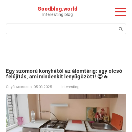
Перейти
Goodblog.world
к
Interesting blog
контенту
Поиск:
Egy szomorú konyhától az álomtérig: egy olcsó
felújítás, ami mindenkit lenyűgözött! 😍🔥
Опубликовано:
05.03.2025
Interesting