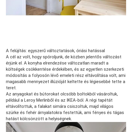
A felújítás: egyszerű változtatások, óriási hatással
A cél az volt, hogy spóroljunk, de közben jelentős változást
érjünk el. A konyha elrendezése változatlan maradt a
költségek csökkentése érdekében, és az egyetlen szerkezeti
módosítás a folyosón lévő emeleti rész eltávolítása volt, ami
magasabb mennyezet illúzióját keltette és légiesebbé tette a
teret.
Az anyagokat és bútorokat olcsóbb boltokból vásároltuk,
például a Leroy Merlinből és az IKEA-ból. A régi tapétát
eltávolítottuk, a falakat simára csiszoltuk, majd világos
szürke és fehér árnyalatokra festettük, ami fényes és tágas
hatást kölcsönzött a helyiségnek.