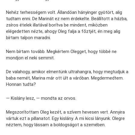
Nehéz terhességem volt. Állandóan hányinger gyötört, alig
tudtam enni. De Marinát ez nem érdekelte. Beállított a házba,
zsíros ételek illatával borítva be mindent, miközben
elégedetten nézte, ahogy Oleg falja a főztjét, én meg alig
bírtam talpon maradni.
Nem bírtam tovább. Megkértem Olegget, hogy többé ne
mondjon el neki semmit.
De valahogy, amikor elmentünk ultrahangra, hogy megtudjuk a
baba nemét, Marina már ott ült a váróban. Megdermedtem.
Honnan tudta?
— Kislány lesz, — mondta az orvos.
Megszorítottam Oleg kezét, a szívem hevesen vert. Annyira
vártuk ezt a pillanatot. Egy kislány. A mi kicsi lányunk. Olegre
néztem, hogy lássam a boldogságot a szemében.