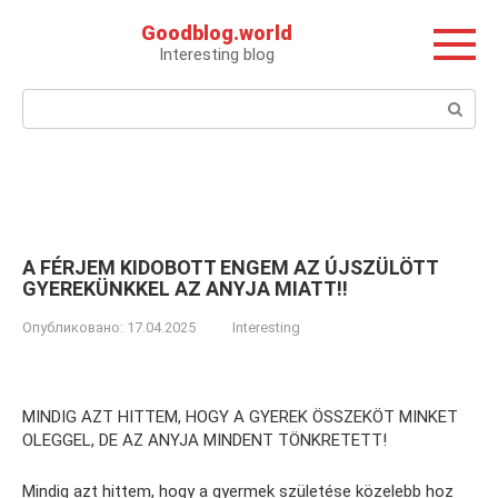
Перейти
Goodblog.world
к
Interesting blog
контенту
Поиск:
A FÉRJEM KIDOBOTT ENGEM AZ ÚJSZÜLÖTT
GYEREKÜNKKEL AZ ANYJA MIATT!!
Опубликовано:
17.04.2025
Interesting
MINDIG AZT HITTEM, HOGY A GYEREK ÖSSZEKÖT MINKET
OLEGGEL, DE AZ ANYJA MINDENT TÖNKRETETT!
Mindig azt hittem, hogy a gyermek születése közelebb hoz