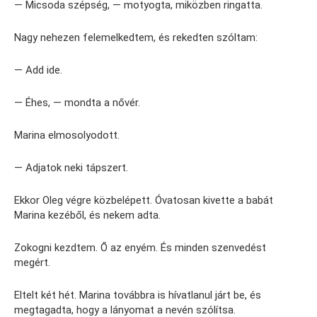
— Micsoda szépség, — motyogta, miközben ringatta.
Nagy nehezen felemelkedtem, és rekedten szóltam:
— Add ide.
— Éhes, — mondta a nővér.
Marina elmosolyodott.
— Adjatok neki tápszert.
Ekkor Oleg végre közbelépett. Óvatosan kivette a babát
Marina kezéből, és nekem adta.
Zokogni kezdtem. Ő az enyém. És minden szenvedést
megért.
Eltelt két hét. Marina továbbra is hívatlanul járt be, és
megtagadta, hogy a lányomat a nevén szólítsa.