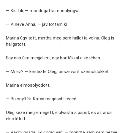
— Kis Lili, — mondogatta mosolyogva.
— A neve Anna, — javítottam ki.
Marina úgy tett, mintha meg sem hallotta volna. Oleg is
hallgatott.
Egy nap újra megjelent, egy borítékkal a kezében.
— Mi ez? — kérdezte Oleg, összevont szemöldökkel.
Marina elmosolyodott.
— Bizonyíték. Katya megcsalt téged.
Oleg keze megremegett, elolvasta a papírt, és az arca
elsötétült.
— Pakolj össze. Egy órád van, — mondta, rám sem nézve,