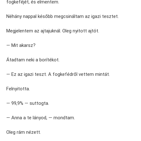
fogkeféjét, és elmentem.
Néhány nappal később megcsináltam az igazi tesztet.
Megjelentem az ajtajuknál. Oleg nyitott ajtót.
— Mit akarsz?
Átadtam neki a borítékot.
— Ez az igazi teszt. A fogkefédről vettem mintát.
Felnyitotta.
— 99,9% — suttogta.
— Anna a te lányod, — mondtam.
Oleg rám nézett.