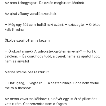
Az arca felragyogott. De aztán megláttam Marinát.
Az ajkai vékony vonallá szorultak.
— Még egy fiút sem tudtál neki szülni, — sziszegte. — Örökös
kellett volna.
Ökölbe szorítottam a kezem.
— Örököst minek? A videojáték-gyűjteményének? — tört ki
belőlem. — És csak hogy tudd, a gyerek neme az apától függ,
nem az anyától.
Marina szeme összeszűkült.
— Hazugság, — vágta rá. — A tested hibája! Soha nem voltál
méltó a fiamhoz.
Az orvos zavartan köhintett, a nővér együtt érző pillantást
vetett rám. Összeszorítottam a fogam.