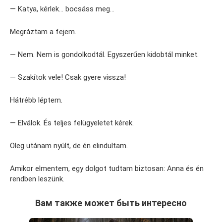
— Katya, kérlek… bocsáss meg…
Megráztam a fejem.
— Nem. Nem is gondolkodtál. Egyszerűen kidobtál minket.
— Szakítok vele! Csak gyere vissza!
Hátrébb léptem.
— Elválok. És teljes felügyeletet kérek.
Oleg utánam nyúlt, de én elindultam.
Amikor elmentem, egy dolgot tudtam biztosan: Anna és én
rendben leszünk.
Вам также может быть интересно