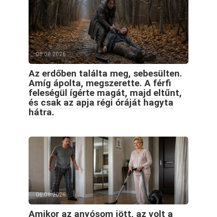
06.08.2026
Az erdőben találta meg, sebesülten.
Amíg ápolta, megszerette. A férfi
feleségül ígérte magát, majd eltűnt,
és csak az apja régi óráját hagyta
hátra.
06.08.2026
Amikor az anyósom jött, az volt a