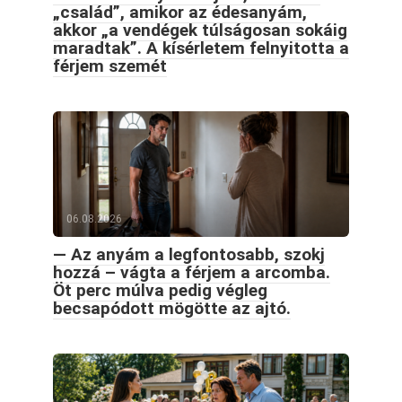
„család”, amikor az édesanyám,
akkor „a vendégek túlságosan sokáig
maradtak”. A kísérletem felnyitotta a
férjem szemét
06.08.2026
— Az anyám a legfontosabb, szokj
hozzá – vágta a férjem a arcomba.
Öt perc múlva pedig végleg
becsapódott mögötte az ajtó.