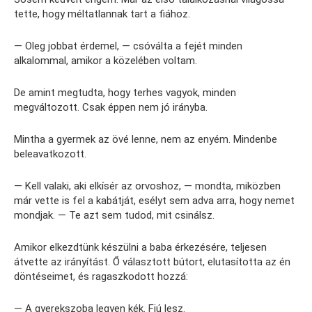
tette, hogy méltatlannak tart a fiához.
— Oleg jobbat érdemel, — csóválta a fejét minden
alkalommal, amikor a közelében voltam.
De amint megtudta, hogy terhes vagyok, minden
megváltozott. Csak éppen nem jó irányba.
Mintha a gyermek az övé lenne, nem az enyém. Mindenbe
beleavatkozott.
— Kell valaki, aki elkísér az orvoshoz, — mondta, miközben
már vette is fel a kabátját, esélyt sem adva arra, hogy nemet
mondjak. — Te azt sem tudod, mit csinálsz.
Amikor elkezdtünk készülni a baba érkezésére, teljesen
átvette az irányítást. Ő választott bútort, elutasította az én
döntéseimet, és ragaszkodott hozzá:
— A gyerekszoba legyen kék. Fiú lesz.