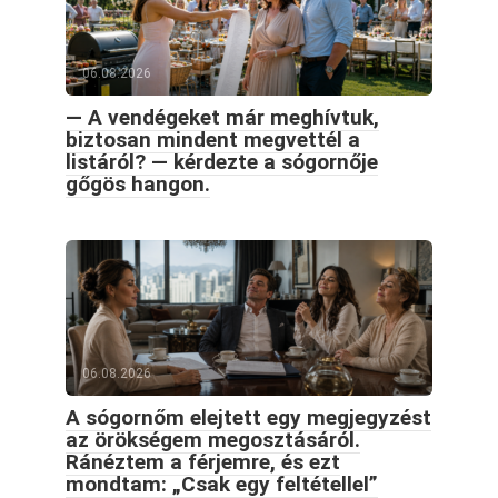
06.08.2026
— A vendégeket már meghívtuk,
biztosan mindent megvettél a
listáról? — kérdezte a sógornője
gőgös hangon.
06.08.2026
A sógornőm elejtett egy megjegyzést
az örökségem megosztásáról.
Ránéztem a férjemre, és ezt
mondtam: „Csak egy feltétellel”