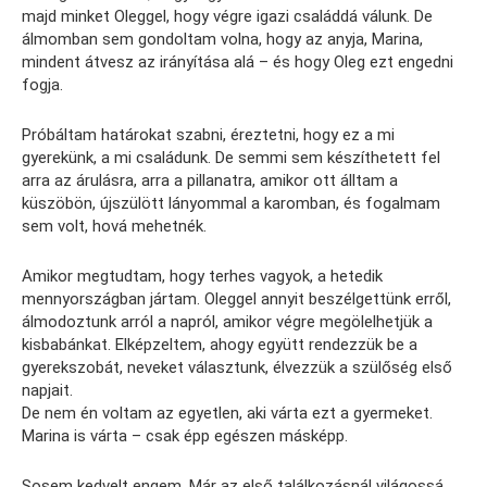
majd minket Oleggel, hogy végre igazi családdá válunk. De
álmomban sem gondoltam volna, hogy az anyja, Marina,
mindent átvesz az irányítása alá – és hogy Oleg ezt engedni
fogja.
Próbáltam határokat szabni, éreztetni, hogy ez a mi
gyerekünk, a mi családunk. De semmi sem készíthetett fel
arra az árulásra, arra a pillanatra, amikor ott álltam a
küszöbön, újszülött lányommal a karomban, és fogalmam
sem volt, hová mehetnék.
Amikor megtudtam, hogy terhes vagyok, a hetedik
mennyországban jártam. Oleggel annyit beszélgettünk erről,
álmodoztunk arról a napról, amikor végre megölelhetjük a
kisbabánkat. Elképzeltem, ahogy együtt rendezzük be a
gyerekszobát, neveket választunk, élvezzük a szülőség első
napjait.
De nem én voltam az egyetlen, aki várta ezt a gyermeket.
Marina is várta – csak épp egészen másképp.
Sosem kedvelt engem. Már az első találkozásnál világossá