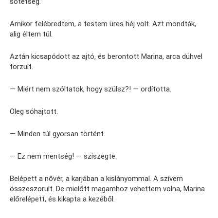
sötétség.
Amikor felébredtem, a testem üres héj volt. Azt mondták,
alig éltem túl.
Aztán kicsapódott az ajtó, és berontott Marina, arca dühvel
torzult.
— Miért nem szóltatok, hogy szülsz?! — ordította.
Oleg sóhajtott.
— Minden túl gyorsan történt.
— Ez nem mentség! — sziszegte.
Belépett a nővér, a karjában a kislányommal. A szívem
összeszorult. De mielőtt magamhoz vehettem volna, Marina
előrelépett, és kikapta a kezéből.