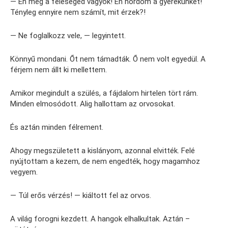
— Én meg a feleséged vagyok! Én hordom a gyerekünket!
Tényleg ennyire nem számít, mit érzek?!
— Ne foglalkozz vele, — legyintett.
Könnyű mondani. Őt nem támadták. Ő nem volt egyedül. A
férjem nem állt ki mellettem.
Amikor megindult a szülés, a fájdalom hirtelen tört rám.
Minden elmosódott. Alig hallottam az orvosokat.
És aztán minden félrement.
Ahogy megszületett a kislányom, azonnal elvitték. Felé
nyújtottam a kezem, de nem engedték, hogy magamhoz
vegyem.
— Túl erős vérzés! — kiáltott fel az orvos.
A világ forogni kezdett. A hangok elhalkultak. Aztán –