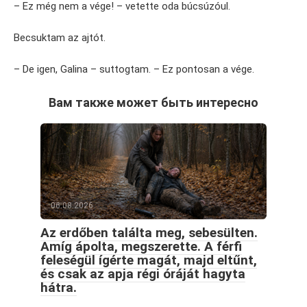
– Ez még nem a vége! – vetette oda búcsúzóul.
Becsuktam az ajtót.
– De igen, Galina – suttogtam. – Ez pontosan a vége.
Вам также может быть интересно
06.08.2026
Az erdőben találta meg, sebesülten.
Amíg ápolta, megszerette. A férfi
feleségül ígérte magát, majd eltűnt,
és csak az apja régi óráját hagyta
hátra.