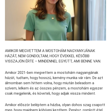
AMIKOR MEGVETTEM A MOSTOHÁM NAGYANYJÁNAK
HÁZÁT, NEM GONDOLTAM, HOGY ÉVEKKEL KÉSŐBB
VISSZAJÖN ÉRTE – MINDENNEL EGYÜTT, AMI BENNE VAN.
Amikor 2021-ben megvettem a mostohám nagyanyjának
házát, tudtam, hogy hosszú, kemény munka vár rám. De azt
álmomban sem hittem volna, hogy miután beleadom a
szívem, lelkem és az összes pénzem, a mostohám egyszer
csak megjelenik, és követeli, hogy adjak vissza mindent.
Amikor először beléptem a házba, olyan dohos szag csapott
meg, hogy majdnem köhögni kezdtem. Penész, romlott étel