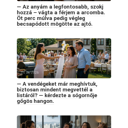
— Az anyám a legfontosabb, szokj
hozzá – vágta a férjem a arcomba.
Öt perc múlva pedig végleg
becsapódott mögötte az ajtó.
06.08.2026
— A vendégeket már meghívtuk,
biztosan mindent megvettél a
listáról? — kérdezte a sógornője
gőgös hangon.