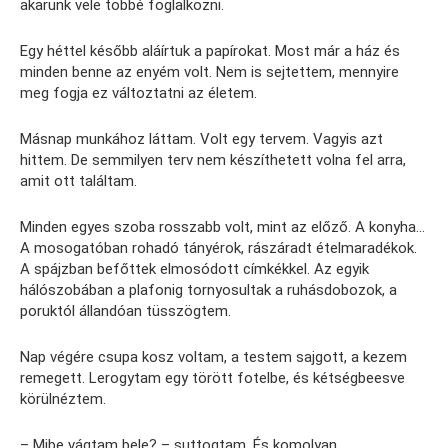
akarunk vele többé foglalkozni.
Egy héttel később aláírtuk a papírokat. Most már a ház és
minden benne az enyém volt. Nem is sejtettem, mennyire
meg fogja ez változtatni az életem.
Másnap munkához láttam. Volt egy tervem. Vagyis azt
hittem. De semmilyen terv nem készíthetett volna fel arra,
amit ott találtam.
Minden egyes szoba rosszabb volt, mint az előző. A konyha…
A mosogatóban rohadó tányérok, rászáradt ételmaradékok.
A spájzban befőttek elmosódott címkékkel. Az egyik
hálószobában a plafonig tornyosultak a ruhásdobozok, a
poruktól állandóan tüsszögtem.
Nap végére csupa kosz voltam, a testem sajgott, a kezem
remegett. Lerogytam egy törött fotelbe, és kétségbeesve
körülnéztem.
– Mibe vágtam bele? – suttogtam. És komolyan