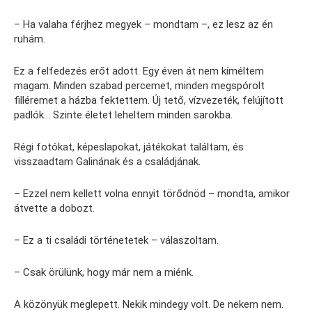
– Ha valaha férjhez megyek – mondtam –, ez lesz az én
ruhám.
Ez a felfedezés erőt adott. Egy éven át nem kíméltem
magam. Minden szabad percemet, minden megspórolt
filléremet a házba fektettem. Új tető, vízvezeték, felújított
padlók… Szinte életet leheltem minden sarokba.
Régi fotókat, képeslapokat, játékokat találtam, és
visszaadtam Galinának és a családjának.
– Ezzel nem kellett volna ennyit törődnöd – mondta, amikor
átvette a dobozt.
– Ez a ti családi történetetek – válaszoltam.
– Csak örülünk, hogy már nem a miénk.
A közönyük meglepett. Nekik mindegy volt. De nekem nem.