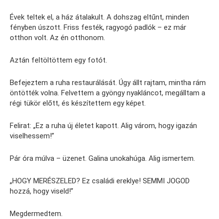
Évek teltek el, a ház átalakult. A dohszag eltűnt, minden
fényben úszott. Friss festék, ragyogó padlók – ez már
otthon volt. Az én otthonom.
Aztán feltöltöttem egy fotót.
Befejeztem a ruha restaurálását. Úgy állt rajtam, mintha rám
öntötték volna. Felvettem a gyöngy nyakláncot, megálltam a
régi tükör előtt, és készítettem egy képet.
Felirat: „Ez a ruha új életet kapott. Alig várom, hogy igazán
viselhessem!”
Pár óra múlva – üzenet. Galina unokahúga. Alig ismertem.
„HOGY MERÉSZELED? Ez családi ereklye! SEMMI JOGOD
hozzá, hogy viseld!”
Megdermedtem.