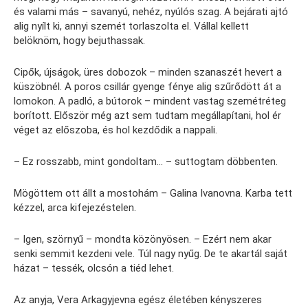
és valami más – savanyú, nehéz, nyúlós szag. A bejárati ajtó
alig nyílt ki, annyi szemét torlaszolta el. Vállal kellett
belöknöm, hogy bejuthassak.
Cipők, újságok, üres dobozok – minden szanaszét hevert a
küszöbnél. A poros csillár gyenge fénye alig szűrődött át a
lomokon. A padló, a bútorok – mindent vastag szemétréteg
borított. Először még azt sem tudtam megállapítani, hol ér
véget az előszoba, és hol kezdődik a nappali.
– Ez rosszabb, mint gondoltam… – suttogtam döbbenten.
Mögöttem ott állt a mostohám – Galina Ivanovna. Karba tett
kézzel, arca kifejezéstelen.
– Igen, szörnyű – mondta közönyösen. – Ezért nem akar
senki semmit kezdeni vele. Túl nagy nyűg. De te akartál saját
házat – tessék, olcsón a tiéd lehet.
Az anyja, Vera Arkagyjevna egész életében kényszeres