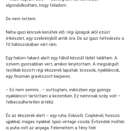
elgondolkodtam, hogy feladom.
De nem tettem.
Néha igazi kincsek kerültek elő: régi újságok alól ezüst
étkészlet, egy szekrényből antik óra. De az igazi felfedezés a
fő hálószobában várt rám.
Egy halom takaró alatt egy fából készült ládát találtam. A
szívem gyorsabban vert, amikor kinyitottam. A megsárgult
textíliák között régi ékszerek lapultak: brossok, nyakláncok,
egy finoman gravírozott karperec.
– Ez nem semmi… – suttogtam, miközben egy gyöngy
nyakláncot tartottam a kezemben. Ez nemcsak szép volt –
felbecsülhetetlen értékű.
És az ékszerek alatt – egy ruha. Esküvői. Csipkével, hosszú
ujjakkal, magas nyakkal. Igazi vintage csoda. Évtizedek múltán
is puha volt az anyaga. Felemeltem a fény felé.