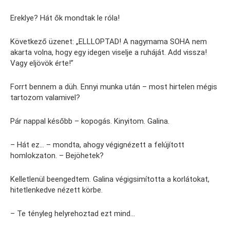
Ereklye? Hát ők mondtak le róla!
Következő üzenet: „ELLLOPTAD! A nagymama SOHA nem
akarta volna, hogy egy idegen viselje a ruháját. Add vissza!
Vagy eljövök érte!”
Forrt bennem a düh. Ennyi munka után – most hirtelen mégis
tartozom valamivel?
Pár nappal később – kopogás. Kinyitom. Galina.
– Hát ez… – mondta, ahogy végignézett a felújított
homlokzaton. – Bejöhetek?
Kelletlenül beengedtem. Galina végigsimította a korlátokat,
hitetlenkedve nézett körbe.
– Te tényleg helyrehoztad ezt mind…