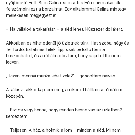
gyűjtögető volt. Sem Galina, sem a testvérei nem akarták
felszámolni ezt a borzalmat. Egy alkalommal Galina mintegy
mellékesen megjegyezte:
– Ha vállalod a takarítást – a tiéd lehet. Húszezer dollárért.
Akkoriban ez hihetetlenül jó üzletnek tűnt. Hat szoba, négy és
fél fürdő, hatalmas telek. Épp csak betöltöttem a
huszonhatot, és arról álmodoztam, hogy saját otthonom
legyen.
„Ugyan, mennyi munka lehet vele?” – gondoltam naivan.
A választ akkor kaptam meg, amikor ott álltam a rémálom
közepén.
– Biztos vagy benne, hogy minden benne van az üzletben? –
kérdeztem.
– Teljesen. A ház, a holmik, a lom – minden a tiéd. Mi nem