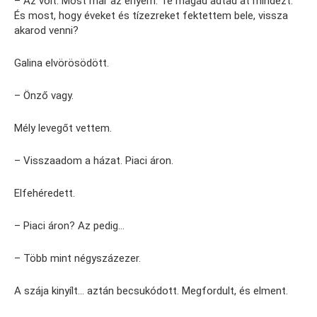
– Az volt. Most már az enyém. Te magad adtad át mindezt.
És most, hogy éveket és tízezreket fektettem bele, vissza
akarod venni?
Galina elvörösödött.
– Önző vagy.
Mély levegőt vettem.
– Visszaadom a házat. Piaci áron.
Elfehéredett.
– Piaci áron? Az pedig…
– Több mint négyszázezer.
A szája kinyílt… aztán becsukódott. Megfordult, és elment.