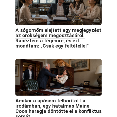
06.08.2026
A sógornőm elejtett egy megjegyzést
az örökségem megosztásáról.
Ránéztem a férjemre, és ezt
mondtam: „Csak egy feltétellel”
06.08.2026
Amikor a apósom felborított a
irodámban, egy hatalmas Maine
Coon haragja döntötte el a konfliktus
sorsát