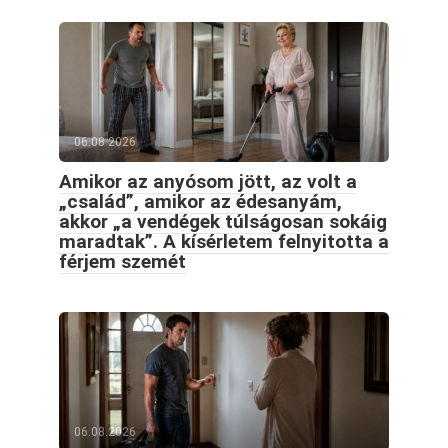
06.08.2026
Amikor az anyósom jött, az volt a
„család”, amikor az édesanyám,
akkor „a vendégek túlságosan sokáig
maradtak”. A kísérletem felnyitotta a
férjem szemét
06.08.2026