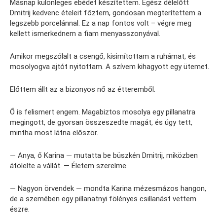
Másnap különleges ebédet készítettem. Egész délelőtt
Dmitrij kedvenc ételeit főztem, gondosan megterítettem a
legszebb porcelánnal. Ez a nap fontos volt – végre meg
kellett ismerkednem a fiam menyasszonyával.
Amikor megszólalt a csengő, kisimítottam a ruhámat, és
mosolyogva ajtót nyitottam. A szívem kihagyott egy ütemet.
Előttem állt az a bizonyos nő az étteremből.
Ő is felismert engem. Magabiztos mosolya egy pillanatra
megingott, de gyorsan összeszedte magát, és úgy tett,
mintha most látna először.
— Anya, ő Karina — mutatta be büszkén Dmitrij, miközben
átölelte a vállát. — Életem szerelme.
— Nagyon örvendek — mondta Karina mézesmázos hangon,
de a szemében egy pillanatnyi fölényes csillanást vettem
észre.