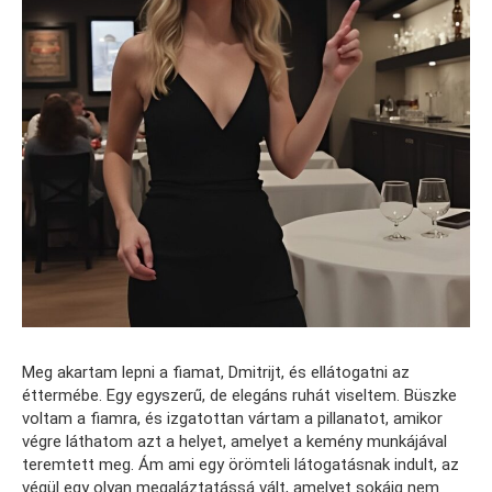
Meg akartam lepni a fiamat, Dmitrijt, és ellátogatni az
éttermébe. Egy egyszerű, de elegáns ruhát viseltem. Büszke
voltam a fiamra, és izgatottan vártam a pillanatot, amikor
végre láthatom azt a helyet, amelyet a kemény munkájával
teremtett meg. Ám ami egy örömteli látogatásnak indult, az
végül egy olyan megaláztatássá vált, amelyet sokáig nem