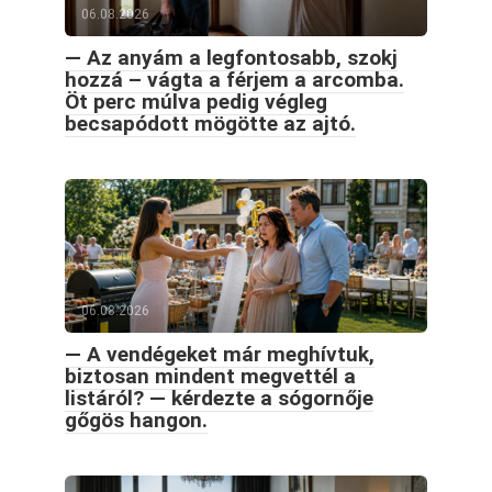
06.08.2026
— Az anyám a legfontosabb, szokj
hozzá – vágta a férjem a arcomba.
Öt perc múlva pedig végleg
becsapódott mögötte az ajtó.
06.08.2026
— A vendégeket már meghívtuk,
biztosan mindent megvettél a
listáról? — kérdezte a sógornője
gőgös hangon.