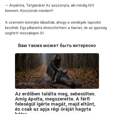
— Anyámra, Tatyjanára! Az asszonyra, aki mindig hitt
bennem. Köszönök mindent!
A szemeim könnybe lábadtak, ahogy a vendégek tapsolni
kezdtek. Egy pillanatra elveszítettem a fiamat, de az igazság
segített visszakapni őt.
Вам также может быть интересно
06.08.2026
Az erdőben találta meg, sebesülten.
Amíg ápolta, megszerette. A férfi
feleségül ígérte magát, majd eltűnt,
és csak az apja régi óráját hagyta