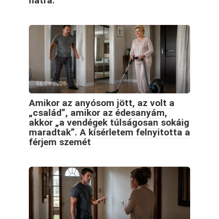
hátra.
06.08.2026
Amikor az anyósom jött, az volt a
„család”, amikor az édesanyám,
akkor „a vendégek túlságosan sokáig
maradtak”. A kísérletem felnyitotta a
férjem szemét