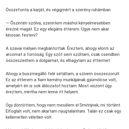
Összefonta a karját, és végigmért a szerény ruhámban.
— Őszintén szólva, szerintem máshol kényelmesebben
érezné magát. Ez egy elegáns étterem. Ugye nem akar
kínosan festeni?
A szavai mélyen megbántottak. Éreztem, ahogy elönti az
arcomat a forróság. Egy szót sem szóltam, csak csendben
összeszedtem a dolgaimat, és elhagytam az éttermet.
Ahogy a buszmegálló felé sétáltam, a szívem összeszorult.
Ez az étterem a fiam kemény munkájának gyümölcse volt,
amelyért én is sok áldozatot hoztam. Most viszont úgy
éreztem, mintha nem lenne itt helyem.
Úgy döntöttem, hogy nem mesélem el Dmitrijnek, mi történt.
Elfoglalt volt, nem akartam nyugtalanítani. Talán ez csak egy
kellemetlen véletlen volt.