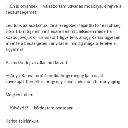
— Én is örvendek — válaszoltam udvarias mosollyal, elrejtve a
feszültségemet.
Leültünk az asztalhoz, de a levegőben tapintható feszültség
vibrált. Dmitrij nem vett észre semmit, lelkesen mesélt a
közös jövőjükről. Én viszont figyeltem, ahogy Karina ügyesen
átvette a beszélgetés irányítását, mindig magára terelve a
figyelmet.
Aztán Dmitrij váratlan hírt közölt:
— Anya, Karina arról álmodik, hogy megnyitja a saját
kávézóját. Reméltük, hogy egy kicsit tudsz segíteni anyagilag.
Megfeszültem.
— Kávézót? — kérdeztem óvatosan.
Karina felélénkült.