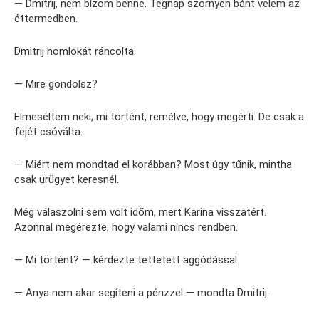
— Dmitrij, nem bízom benne. Tegnap szörnyen bánt velem az
éttermedben.
Dmitrij homlokát ráncolta.
— Mire gondolsz?
Elmeséltem neki, mi történt, remélve, hogy megérti. De csak a
fejét csóválta.
— Miért nem mondtad el korábban? Most úgy tűnik, mintha
csak ürügyet keresnél.
Még válaszolni sem volt időm, mert Karina visszatért.
Azonnal megérezte, hogy valami nincs rendben.
— Mi történt? — kérdezte tettetett aggódással.
— Anya nem akar segíteni a pénzzel — mondta Dmitrij.