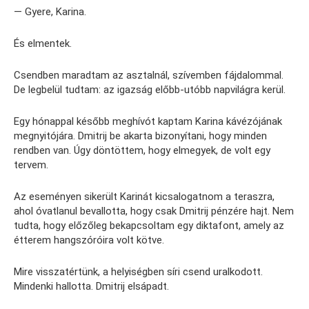
— Gyere, Karina.
És elmentek.
Csendben maradtam az asztalnál, szívemben fájdalommal.
De legbelül tudtam: az igazság előbb-utóbb napvilágra kerül.
Egy hónappal később meghívót kaptam Karina kávézójának
megnyitójára. Dmitrij be akarta bizonyítani, hogy minden
rendben van. Úgy döntöttem, hogy elmegyek, de volt egy
tervem.
Az eseményen sikerült Karinát kicsalogatnom a teraszra,
ahol óvatlanul bevallotta, hogy csak Dmitrij pénzére hajt. Nem
tudta, hogy előzőleg bekapcsoltam egy diktafont, amely az
étterem hangszóróira volt kötve.
Mire visszatértünk, a helyiségben síri csend uralkodott.
Mindenki hallotta. Dmitrij elsápadt.