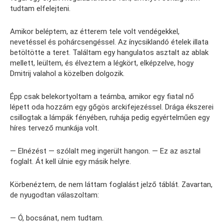
tudtam elfelejteni.
Amikor beléptem, az étterem tele volt vendégekkel,
nevetéssel és pohárcsengéssel. Az ínycsiklandó ételek illata
betöltötte a teret. Találtam egy hangulatos asztalt az ablak
mellett, leültem, és élveztem a légkört, elképzelve, hogy
Dmitrij valahol a közelben dolgozik.
Épp csak belekortyoltam a teámba, amikor egy fiatal nő
lépett oda hozzám egy gőgös arckifejezéssel. Drága ékszerei
csillogtak a lámpák fényében, ruhája pedig egyértelműen egy
híres tervező munkája volt.
— Elnézést — szólalt meg ingerült hangon. — Ez az asztal
foglalt. Át kell ülnie egy másik helyre.
Körbenéztem, de nem láttam foglalást jelző táblát. Zavartan,
de nyugodtan válaszoltam:
— Ó, bocsánat, nem tudtam.