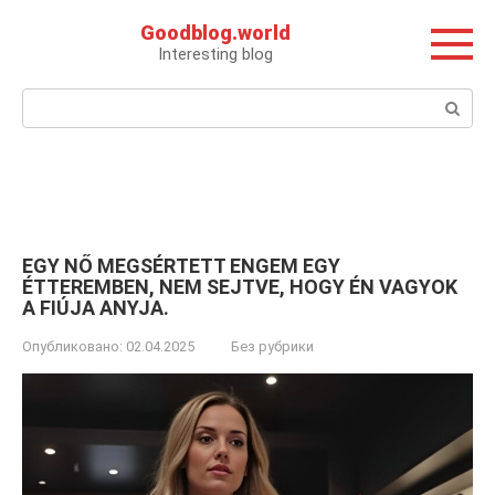
Перейти
Goodblog.world
к
Interesting blog
контенту
Поиск:
EGY NŐ MEGSÉRTETT ENGEM EGY
ÉTTEREMBEN, NEM SEJTVE, HOGY ÉN VAGYOK
A FIÚJA ANYJA.
Опубликовано:
02.04.2025
Без рубрики