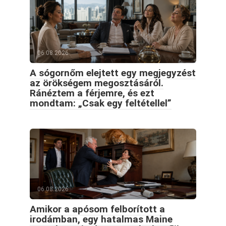
06.08.2026
A sógornőm elejtett egy megjegyzést
az örökségem megosztásáról.
Ránéztem a férjemre, és ezt
mondtam: „Csak egy feltétellel”
06.08.2026
Amikor a apósom felborított a
irodámban, egy hatalmas Maine