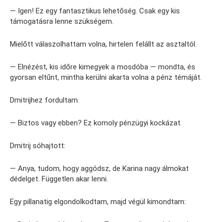
— Igen! Ez egy fantasztikus lehetőség. Csak egy kis
támogatásra lenne szükségem.
Mielőtt válaszolhattam volna, hirtelen felállt az asztaltól.
— Elnézést, kis időre kimegyek a mosdóba — mondta, és
gyorsan eltűnt, mintha kerülni akarta volna a pénz témáját.
Dmitrijhez fordultam.
— Biztos vagy ebben? Ez komoly pénzügyi kockázat.
Dmitrij sóhajtott:
— Anya, tudom, hogy aggódsz, de Karina nagy álmokat
dédelget. Független akar lenni.
Egy pillanatig elgondolkodtam, majd végül kimondtam: