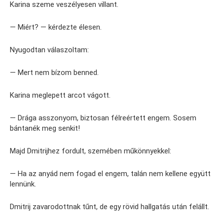
Karina szeme veszélyesen villant.
— Miért? — kérdezte élesen.
Nyugodtan válaszoltam:
— Mert nem bízom benned.
Karina meglepett arcot vágott.
— Drága asszonyom, biztosan félreértett engem. Sosem
bántanék meg senkit!
Majd Dmitrijhez fordult, szemében műkönnyekkel:
— Ha az anyád nem fogad el engem, talán nem kellene együtt
lennünk.
Dmitrij zavarodottnak tűnt, de egy rövid hallgatás után felállt.