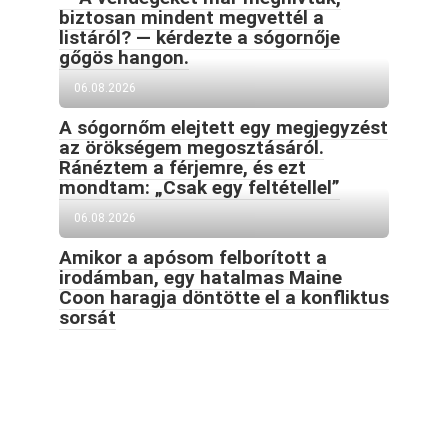
biztosan mindent megvettél a
listáról? — kérdezte a sógornője
gőgös hangon.
06.08.2026
A sógornőm elejtett egy megjegyzést
az örökségem megosztásáról.
Ránéztem a férjemre, és ezt
mondtam: „Csak egy feltétellel”
06.08.2026
Amikor a apósom felborított a
irodámban, egy hatalmas Maine
Coon haragja döntötte el a konfliktus
sorsát