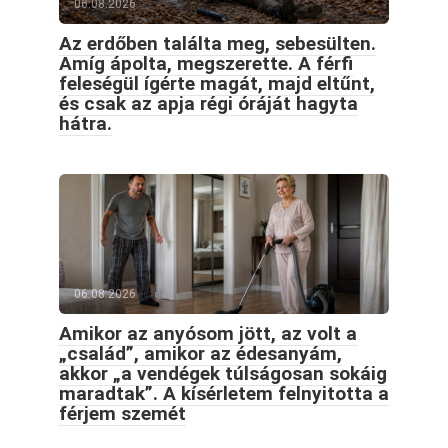
06.08.2026
Az erdőben találta meg, sebesülten.
Amíg ápolta, megszerette. A férfi
feleségül ígérte magát, majd eltűnt,
és csak az apja régi óráját hagyta
hátra.
06.08.2026
Amikor az anyósom jött, az volt a
„család”, amikor az édesanyám,
akkor „a vendégek túlságosan sokáig
maradtak”. A kísérletem felnyitotta a
férjem szemét