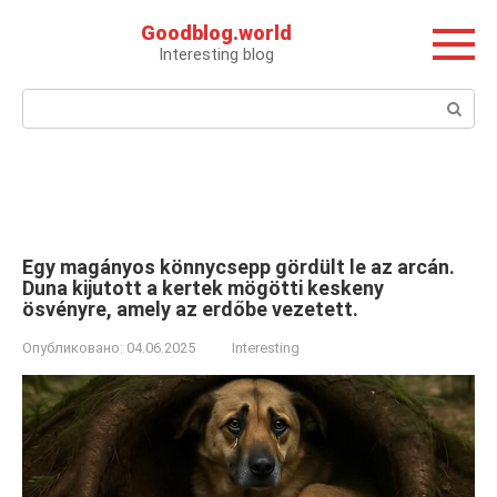
Перейти
Goodblog.world
к
Interesting blog
контенту
Поиск:
Egy magányos könnycsepp gördült le az arcán.
Duna kijutott a kertek mögötti keskeny
ösvényre, amely az erdőbe vezetett.
Опубликовано:
04.06.2025
Interesting