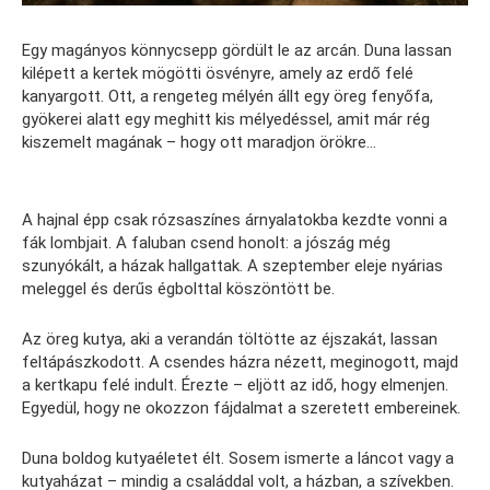
Egy magányos könnycsepp gördült le az arcán. Duna lassan
kilépett a kertek mögötti ösvényre, amely az erdő felé
kanyargott. Ott, a rengeteg mélyén állt egy öreg fenyőfa,
gyökerei alatt egy meghitt kis mélyedéssel, amit már rég
kiszemelt magának – hogy ott maradjon örökre…
A hajnal épp csak rózsaszínes árnyalatokba kezdte vonni a
fák lombjait. A faluban csend honolt: a jószág még
szunyókált, a házak hallgattak. A szeptember eleje nyárias
meleggel és derűs égbolttal köszöntött be.
Az öreg kutya, aki a verandán töltötte az éjszakát, lassan
feltápászkodott. A csendes házra nézett, meginogott, majd
a kertkapu felé indult. Érezte – eljött az idő, hogy elmenjen.
Egyedül, hogy ne okozzon fájdalmat a szeretett embereinek.
Duna boldog kutyaéletet élt. Sosem ismerte a láncot vagy a
kutyaházat – mindig a családdal volt, a házban, a szívekben.