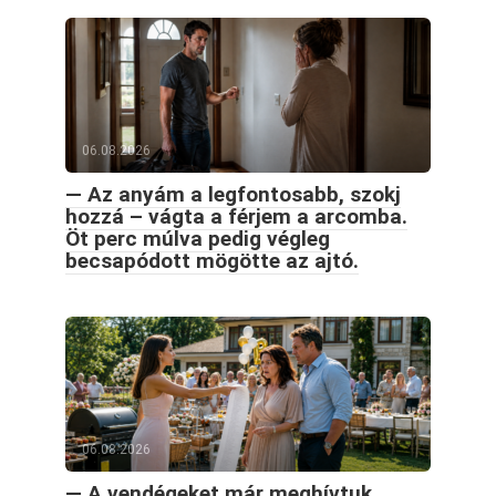
06.08.2026
— Az anyám a legfontosabb, szokj
hozzá – vágta a férjem a arcomba.
Öt perc múlva pedig végleg
becsapódott mögötte az ajtó.
06.08.2026
— A vendégeket már meghívtuk,