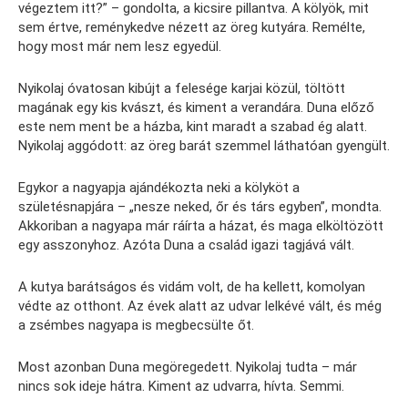
végeztem itt?” – gondolta, a kicsire pillantva. A kölyök, mit
sem értve, reménykedve nézett az öreg kutyára. Remélte,
hogy most már nem lesz egyedül.
Nyikolaj óvatosan kibújt a felesége karjai közül, töltött
magának egy kis kvászt, és kiment a verandára. Duna előző
este nem ment be a házba, kint maradt a szabad ég alatt.
Nyikolaj aggódott: az öreg barát szemmel láthatóan gyengült.
Egykor a nagyapja ajándékozta neki a kölyköt a
születésnapjára – „nesze neked, őr és társ egyben”, mondta.
Akkoriban a nagyapa már ráírta a házat, és maga elköltözött
egy asszonyhoz. Azóta Duna a család igazi tagjává vált.
A kutya barátságos és vidám volt, de ha kellett, komolyan
védte az otthont. Az évek alatt az udvar lelkévé vált, és még
a zsémbes nagyapa is megbecsülte őt.
Most azonban Duna megöregedett. Nyikolaj tudta – már
nincs sok ideje hátra. Kiment az udvarra, hívta. Semmi.