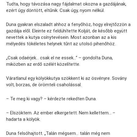
Tudta, hogy távozása nagy fájdalmat okozna a gazdájának,
ezért úgy döntött, eltűnik. Csak úgy, nyom nélkül.
Duna gyakran elszaladt ahhoz a fenyőhöz, hogy elrejtőzzön a
gazdája elől. Eleinte ez feldühítette Kolját, de később együtt
nevettek a kutya csínytevésein. Most azonban az a kis
mélyedés tökéletes helynek tűnt az utolsó pihenőhöz.
„Csak odaérjek… csak el ne essek…” – gondolta Duna,
miközben az erdő szélét közelítette.
Váratlanul egy kölyökkutya szökkent ki az ösvényre. Sovány
volt, borzas, de örömteli csaholással.
– Te meg ki vagy? – kérdezte rekedten Duna.
– Elszöktem. Az ember elkergetett. Nem kellettem… –
hadarta a kölyök.
Duna felsóhajtott. „Talán mégsem… talán még nem