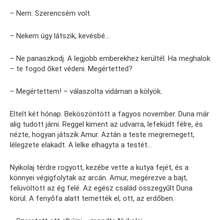
– Nem. Szerencsém volt.
– Nekem úgy látszik, kevésbé…
– Ne panaszkodj. A legjobb emberekhez kerültél. Ha meghalok
– te fogod őket védeni. Megértetted?
– Megértettem! – válaszolta vidáman a kölyök.
Eltelt két hónap. Beköszöntött a fagyos november. Duna már
alig tudott járni. Reggel kiment az udvarra, lefeküdt félre, és
nézte, hogyan játszik Amur. Aztán a teste megremegett,
lélegzete elakadt. A lelke elhagyta a testét…
Nyikolaj térdre rogyott, kezébe vette a kutya fejét, és a
könnyei végigfolytak az arcán. Amur, megérezve a bajt,
felüvöltött az ég felé. Az egész család összegyűlt Duna
körül. A fenyőfa alatt temették el, ott, az erdőben.