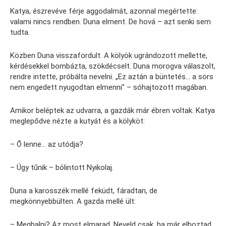
Katya, észrevéve férje aggodalmát, azonnal megértette:
valami nincs rendben. Duna elment. De hová – azt senki sem
tudta.
Közben Duna visszafordult. A kölyök ugrándozott mellette,
kérdésekkel bombázta, szökdécselt. Duna morogva válaszolt,
rendre intette, próbálta nevelni. „Ez aztán a büntetés… a sors
nem engedett nyugodtan elmenni” – sóhajtozott magában.
Amikor beléptek az udvarra, a gazdák már ébren voltak. Katya
meglepődve nézte a kutyát és a kölyköt:
– Ő lenne… az utódja?
– Úgy tűnik – bólintott Nyikolaj.
Duna a karosszék mellé feküdt, fáradtan, de
megkönnyebbülten. A gazda mellé ült:
– Meghalni? Az most elmarad. Neveld csak, ha már elhoztad.