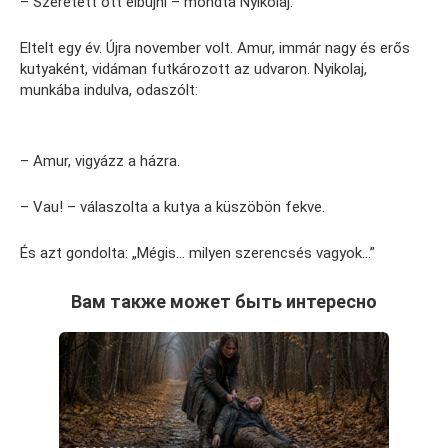
– Szeretett ott elbújni – mondta Nyikolaj.
Eltelt egy év. Újra november volt. Amur, immár nagy és erős
kutyaként, vidáman futkározott az udvaron. Nyikolaj,
munkába indulva, odaszólt:
– Amur, vigyázz a házra.
– Vau! – válaszolta a kutya a küszöbön fekve.
És azt gondolta: „Mégis… milyen szerencsés vagyok…”
Вам также может быть интересно