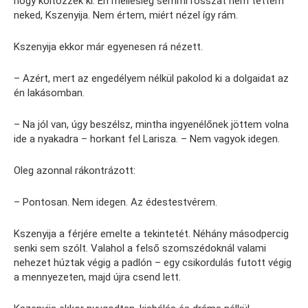
hogy költözzek ki. Én mellesleg semmi rosszat nem tettem
neked, Kszenyija. Nem értem, miért nézel így rám.
Kszenyija ekkor már egyenesen rá nézett.
– Azért, mert az engedélyem nélkül pakolod ki a dolgaidat az
én lakásomban.
– Na jól van, úgy beszélsz, mintha ingyenélőnek jöttem volna
ide a nyakadra – horkant fel Larisza. – Nem vagyok idegen.
Oleg azonnal rákontrázott:
– Pontosan. Nem idegen. Az édestestvérem.
Kszenyija a férjére emelte a tekintetét. Néhány másodpercig
senki sem szólt. Valahol a felső szomszédoknál valami
nehezet húztak végig a padlón – egy csikordulás futott végig
a mennyezeten, majd újra csend lett.