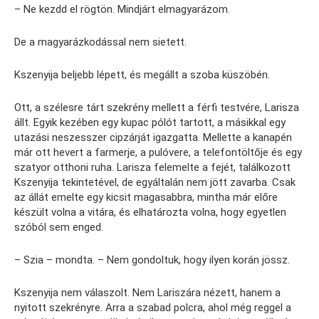
– Ne kezdd el rögtön. Mindjárt elmagyarázom.
De a magyarázkodással nem sietett.
Kszenyija beljebb lépett, és megállt a szoba küszöbén.
Ott, a szélesre tárt szekrény mellett a férfi testvére, Larisza
állt. Egyik kezében egy kupac pólót tartott, a másikkal egy
utazási neszesszer cipzárját igazgatta. Mellette a kanapén
már ott hevert a farmerje, a pulóvere, a telefontöltője és egy
szatyor otthoni ruha. Larisza felemelte a fejét, találkozott
Kszenyija tekintetével, de egyáltalán nem jött zavarba. Csak
az állát emelte egy kicsit magasabbra, mintha már előre
készült volna a vitára, és elhatározta volna, hogy egyetlen
szóból sem enged.
– Szia – mondta. – Nem gondoltuk, hogy ilyen korán jössz.
Kszenyija nem válaszolt. Nem Lariszára nézett, hanem a
nyitott szekrényre. Arra a szabad polcra, ahol még reggel a