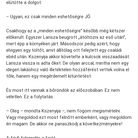
elütötte a dolgot:
– Ugyan, ez csak minden eshetőségre JÓ.
Csakhogy az a „minden eshetőségre” később még kétszer
előkerült. Egyszer Larisza beugrott „átöltözni az eső után”,
mert épp a környéken járt. Másodszor pedig azért, hogy
elvigyen egy töltőt, amit állítólag ott felejtett egy családi
ebéd után. Kszenyija akkor követelte a kulcsok visszaadását.
Larisza vissza is adta őket. De olyan arccal, mintha nem egy
idegen lakáshoz való illetéktelen hozzáférést vettek volna el
tőle, hanem egy megérdemelt kitüntetést.
És most itt vannak a bőröndök az előszobában. Ez nem
véletlen. Ez a folytatás.
– Oleg – mondta Kszenyija –, nem fogom megismételni.
Vagy megoldod ezt most felnőtt emberként, vagy megoldom
én magam. De akkor ne panaszkodj a következményekre!
A férfi felemelte a fejét.