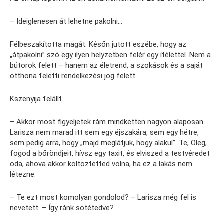
– Ideiglenesen át lehetne pakolni…
Félbeszakította magát. Későn jutott eszébe, hogy az
„átpakolni” szó egy ilyen helyzetben felér egy ítélettel. Nem a
bútorok felett – hanem az életrend, a szokások és a saját
otthona feletti rendelkezési jog felett.
Kszenyija felállt.
– Akkor most figyeljetek rám mindketten nagyon alaposan.
Larisza nem marad itt sem egy éjszakára, sem egy hétre,
sem pedig arra, hogy „majd meglátjuk, hogy alakul”. Te, Oleg,
fogod a bőröndjeit, hívsz egy taxit, és elviszed a testvéredet
oda, ahova akkor költöztetted volna, ha ez a lakás nem
létezne.
– Te ezt most komolyan gondolod? – Larisza még fel is
nevetett. – Így ránk sötétedve?