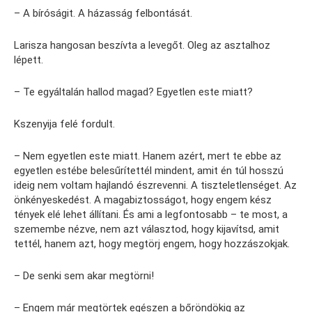
– A bíróságit. A házasság felbontását.
Larisza hangosan beszívta a levegőt. Oleg az asztalhoz
lépett.
– Te egyáltalán hallod magad? Egyetlen este miatt?
Kszenyija felé fordult.
– Nem egyetlen este miatt. Hanem azért, mert te ebbe az
egyetlen estébe belesűrítettél mindent, amit én túl hosszú
ideig nem voltam hajlandó észrevenni. A tiszteletlenséget. Az
önkényeskedést. A magabiztosságot, hogy engem kész
tények elé lehet állítani. És ami a legfontosabb – te most, a
szemembe nézve, nem azt választod, hogy kijavítsd, amit
tettél, hanem azt, hogy megtörj engem, hogy hozzászokjak.
– De senki sem akar megtörni!
– Engem már megtörtek egészen a bőröndökig az