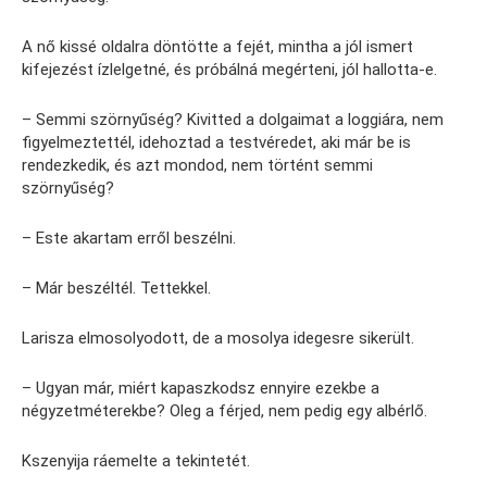
A nő kissé oldalra döntötte a fejét, mintha a jól ismert
kifejezést ízlelgetné, és próbálná megérteni, jól hallotta-e.
– Semmi szörnyűség? Kivitted a dolgaimat a loggiára, nem
figyelmeztettél, idehoztad a testvéredet, aki már be is
rendezkedik, és azt mondod, nem történt semmi
szörnyűség?
– Este akartam erről beszélni.
– Már beszéltél. Tettekkel.
Larisza elmosolyodott, de a mosolya idegesre sikerült.
– Ugyan már, miért kapaszkodsz ennyire ezekbe a
négyzetméterekbe? Oleg a férjed, nem pedig egy albérlő.
Kszenyija ráemelte a tekintetét.