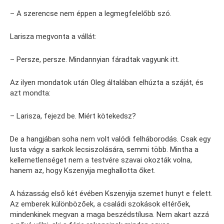
– A szerencse nem éppen a legmegfelelőbb szó.
Larisza megvonta a vállát:
– Persze, persze. Mindannyian fáradtak vagyunk itt.
Az ilyen mondatok után Oleg általában elhúzta a száját, és
azt mondta:
– Larisza, fejezd be. Miért kötekedsz?
De a hangjában soha nem volt valódi felháborodás. Csak egy
lusta vágy a sarkok lecsiszolására, semmi több. Mintha a
kellemetlenséget nem a testvére szavai okozták volna,
hanem az, hogy Kszenyija meghallotta őket.
A házasság első két évében Kszenyija szemet hunyt e felett.
Az emberek különbözőek, a családi szokások eltérőek,
mindenkinek megvan a maga beszédstílusa. Nem akart azzá