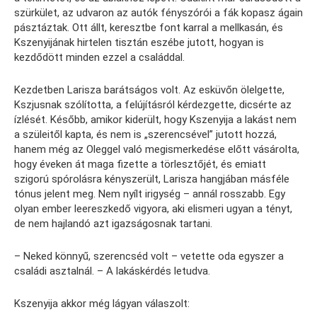
szürkület, az udvaron az autók fényszórói a fák kopasz ágain
pásztáztak. Ott állt, keresztbe font karral a mellkasán, és
Kszenyijának hirtelen tisztán eszébe jutott, hogyan is
kezdődött minden ezzel a családdal.
Kezdetben Larisza barátságos volt. Az esküvőn ölelgette,
Kszjusnak szólította, a felújításról kérdezgette, dicsérte az
ízlését. Később, amikor kiderült, hogy Kszenyija a lakást nem
a szüleitől kapta, és nem is „szerencsével” jutott hozzá,
hanem még az Oleggel való megismerkedése előtt vásárolta,
hogy éveken át maga fizette a törlesztőjét, és emiatt
szigorú spórolásra kényszerült, Larisza hangjában másféle
tónus jelent meg. Nem nyílt irigység – annál rosszabb. Egy
olyan ember leereszkedő vigyora, aki elismeri ugyan a tényt,
de nem hajlandó azt igazságosnak tartani.
– Neked könnyű, szerencséd volt – vetette oda egyszer a
családi asztalnál. – A lakáskérdés letudva.
Kszenyija akkor még lágyan válaszolt: