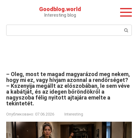
Перейти
Goodblog.world
к
Interesting blog
контенту
Поиск:
– Oleg, most te magad magyarázod meg nekem,
hogy mi ez, vagy hívjam azonnal a rendőrséget?
– Kszenyija megállt az előszobában, le sem véve
a kabátját, és az idegen bőröndökről a
nagyszoba félig nyitott ajtajára emelte a
tekintetét.
Опубликовано:
07.06.2026
Interesting