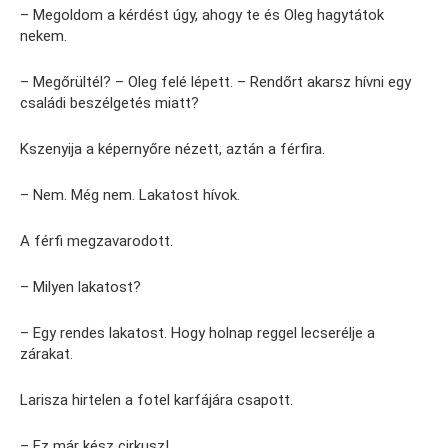
– Megoldom a kérdést úgy, ahogy te és Oleg hagytátok
nekem.
– Megőrültél? – Oleg felé lépett. – Rendőrt akarsz hívni egy
családi beszélgetés miatt?
Kszenyija a képernyőre nézett, aztán a férfira.
– Nem. Még nem. Lakatost hívok.
A férfi megzavarodott.
– Milyen lakatost?
– Egy rendes lakatost. Hogy holnap reggel lecserélje a
zárakat.
Larisza hirtelen a fotel karfájára csapott.
– Ez már kész cirkusz!