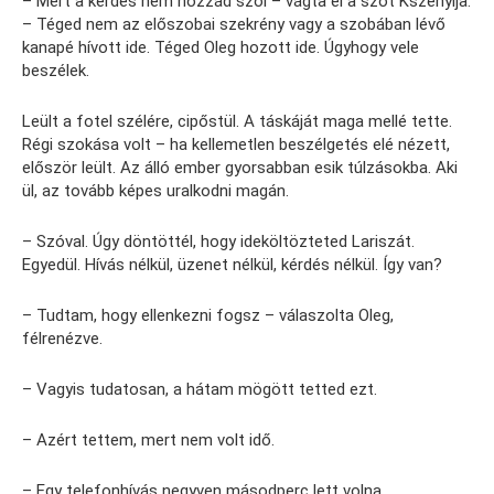
– Mert a kérdés nem hozzád szól – vágta el a szót Kszenyija.
– Téged nem az előszobai szekrény vagy a szobában lévő
kanapé hívott ide. Téged Oleg hozott ide. Úgyhogy vele
beszélek.
Leült a fotel szélére, cipőstül. A táskáját maga mellé tette.
Régi szokása volt – ha kellemetlen beszélgetés elé nézett,
először leült. Az álló ember gyorsabban esik túlzásokba. Aki
ül, az tovább képes uralkodni magán.
– Szóval. Úgy döntöttél, hogy ideköltözteted Lariszát.
Egyedül. Hívás nélkül, üzenet nélkül, kérdés nélkül. Így van?
– Tudtam, hogy ellenkezni fogsz – válaszolta Oleg,
félrenézve.
– Vagyis tudatosan, a hátam mögött tetted ezt.
– Azért tettem, mert nem volt idő.
– Egy telefonhívás negyven másodperc lett volna.