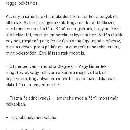
reggel békét hoz.
Kszenyija ismerte ezt a működést. Először kész tények elé
állítanak. Aztán elmagyarázzák, hogy már késő tiltakozni,
mert minden megtörtént. Később megkérnek, hogy ne élezd
ki a helyzetet, mert az embereknek így is nehéz. Aztán eltelik
egy hét, majd még egy, és az új valóság úgy tapad a házhoz,
mint a nedves por a párkányra. Aztán már nehezebb lerázni,
mint beletörődni. Erre játszottak most is.
– Öt perced van – mondta Olegnek. – Vagy kimentek
magatoktól, vagy felhívom a körzeti megbízottat, és
bejelentem, hogy olyan emberek tartózkodnak a lakásban,
akiket én nem engedtem be.
– Tiszta fejednél vagy? – ismételte meg a férfi, most már
halkabban.
– Tisztábbnál, mint valaha.