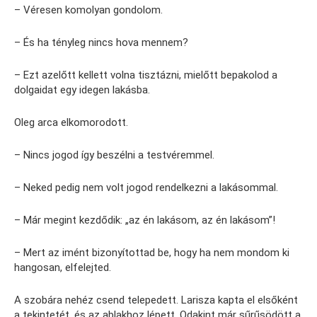
– Véresen komolyan gondolom.
– És ha tényleg nincs hova mennem?
– Ezt azelőtt kellett volna tisztázni, mielőtt bepakolod a
dolgaidat egy idegen lakásba.
Oleg arca elkomorodott.
– Nincs jogod így beszélni a testvéremmel.
– Neked pedig nem volt jogod rendelkezni a lakásommal.
– Már megint kezdődik: „az én lakásom, az én lakásom”!
– Mert az imént bizonyítottad be, hogy ha nem mondom ki
hangosan, elfelejted.
A szobára nehéz csend telepedett. Larisza kapta el elsőként
a tekintetét, és az ablakhoz lépett. Odakint már sűrűsödött a