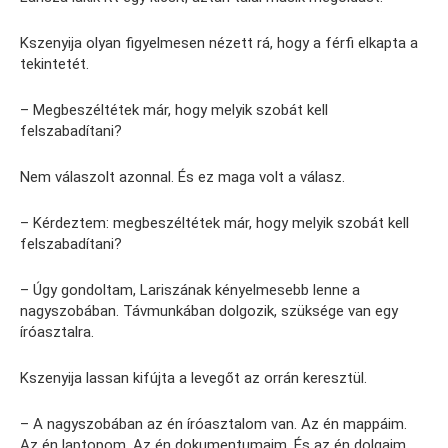
Kszenyija olyan figyelmesen nézett rá, hogy a férfi elkapta a
tekintetét.
– Megbeszéltétek már, hogy melyik szobát kell
felszabadítani?
Nem válaszolt azonnal. És ez maga volt a válasz.
– Kérdeztem: megbeszéltétek már, hogy melyik szobát kell
felszabadítani?
– Úgy gondoltam, Lariszának kényelmesebb lenne a
nagyszobában. Távmunkában dolgozik, szüksége van egy
íróasztalra.
Kszenyija lassan kifújta a levegőt az orrán keresztül.
– A nagyszobában az én íróasztalom van. Az én mappáim.
Az én laptopom. Az én dokumentumaim. És az én dolgaim.