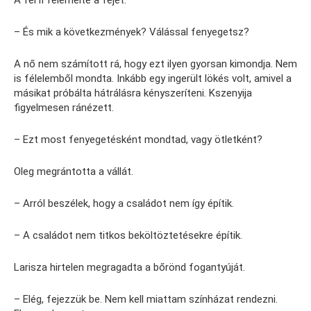
– És mik a következmények? Válással fenyegetsz?
A nő nem számított rá, hogy ezt ilyen gyorsan kimondja. Nem
is félelemből mondta. Inkább egy ingerült lökés volt, amivel a
másikat próbálta hátrálásra kényszeríteni. Kszenyija
figyelmesen ránézett.
– Ezt most fenyegetésként mondtad, vagy ötletként?
Oleg megrántotta a vállát.
– Arról beszélek, hogy a családot nem így építik.
– A családot nem titkos beköltöztetésekre építik.
Larisza hirtelen megragadta a bőrönd fogantyúját.
– Elég, fejezzük be. Nem kell miattam színházat rendezni.