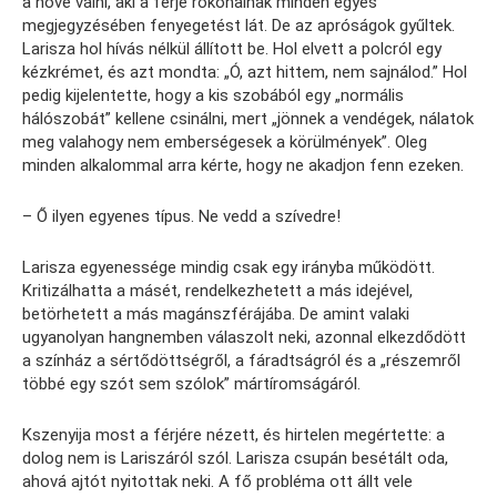
a nővé válni, aki a férje rokonainak minden egyes
megjegyzésében fenyegetést lát. De az apróságok gyűltek.
Larisza hol hívás nélkül állított be. Hol elvett a polcról egy
kézkrémet, és azt mondta: „Ó, azt hittem, nem sajnálod.” Hol
pedig kijelentette, hogy a kis szobából egy „normális
hálószobát” kellene csinálni, mert „jönnek a vendégek, nálatok
meg valahogy nem emberségesek a körülmények”. Oleg
minden alkalommal arra kérte, hogy ne akadjon fenn ezeken.
– Ő ilyen egyenes típus. Ne vedd a szívedre!
Larisza egyenessége mindig csak egy irányba működött.
Kritizálhatta a másét, rendelkezhetett a más idejével,
betörhetett a más magánszférájába. De amint valaki
ugyanolyan hangnemben válaszolt neki, azonnal elkezdődött
a színház a sértődöttségről, a fáradtságról és a „részemről
többé egy szót sem szólok” mártíromságáról.
Kszenyija most a férjére nézett, és hirtelen megértette: a
dolog nem is Lariszáról szól. Larisza csupán besétált oda,
ahová ajtót nyitottak neki. A fő probléma ott állt vele