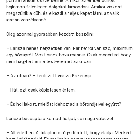
ponttá rándult össze benne. Amikor az ember dühös,
hajlamos felesleges dolgokat kimondani. Amikor viszont
megszűnik a düh, és elkezdi a teljes képet látni, az válik
igazán veszélyessé.
Oleg azonnal gyorsabban kezdett beszélni:
– Larisza nehéz helyzetben van. Pár hétről van szó, maximum
egy hónapról. Most nincs hova mennie. Csak megérted, hogy
nem hagyhattam a testvéremet az utcán!
– Az utcán? – kérdezett vissza Kszenyija.
– Hát, ezt csak képletesen értem.
– És hol lakott, mielőtt idehoztad a bőröndjeivel együtt?
Larisza becsapta a komód fiókját, és maga válaszolt:
– Albérletben. A tulajdonos úgy döntött, hogy eladja. Megkért,