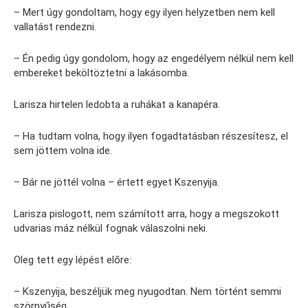
– Mert úgy gondoltam, hogy egy ilyen helyzetben nem kell
vallatást rendezni.
– Én pedig úgy gondolom, hogy az engedélyem nélkül nem kell
embereket beköltöztetni a lakásomba.
Larisza hirtelen ledobta a ruhákat a kanapéra.
– Ha tudtam volna, hogy ilyen fogadtatásban részesítesz, el
sem jöttem volna ide.
– Bár ne jöttél volna – értett egyet Kszenyija.
Larisza pislogott, nem számított arra, hogy a megszokott
udvarias máz nélkül fognak válaszolni neki.
Oleg tett egy lépést előre:
– Kszenyija, beszéljük meg nyugodtan. Nem történt semmi
szörnyűség.