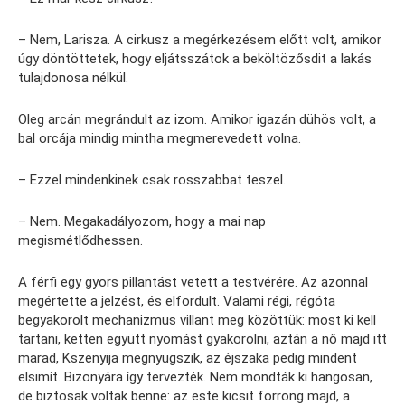
– Nem, Larisza. A cirkusz a megérkezésem előtt volt, amikor
úgy döntöttetek, hogy eljátsszátok a beköltözősdit a lakás
tulajdonosa nélkül.
Oleg arcán megrándult az izom. Amikor igazán dühös volt, a
bal orcája mindig mintha megmerevedett volna.
– Ezzel mindenkinek csak rosszabbat teszel.
– Nem. Megakadályozom, hogy a mai nap
megismétlődhessen.
A férfi egy gyors pillantást vetett a testvérére. Az azonnal
megértette a jelzést, és elfordult. Valami régi, régóta
begyakorolt mechanizmus villant meg közöttük: most ki kell
tartani, ketten együtt nyomást gyakorolni, aztán a nő majd itt
marad, Kszenyija megnyugszik, az éjszaka pedig mindent
elsimít. Bizonyára így tervezték. Nem mondták ki hangosan,
de biztosak voltak benne: az este kicsit forrong majd, a