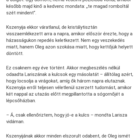
később majd kinő a kedvenc mondata: „te magad romboltál
szét mindent”.
Kszenyija ekkor váratlanul, de kristálytisztán
visszaemlékezett arra a napra, amikor először érezte, hogy a
házasságukon repedés keletkezett. Nem egy veszekedés
miatt, hanem Oleg azon szokása miatt, hogy kettőjük helyett
döntött.
Ez csaknem egy éve történt. Akkor megbeszélés nélkül
odaadta Lariszának a kulcsok egy másolatát – állítólag azért,
hogy locsolja a virágokat, amíg ők három napra elutaznak.
Kszenyija erről teljesen véletlenül szerzett tudomást, amikor
két nappal az utazás előtt megpillantotta a sógornőjét a
lépcsőházban.
– Á, csak ellenőriztem, hogy jó-e a kulcs – mondta Larisza
vidáman.
Kszenyijának akkor minden elszorult odabent, de Oleg ismét