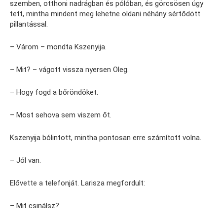
szemben, otthoni nadrágban és pólóban, és görcsösen úgy
tett, mintha mindent meg lehetne oldani néhány sértődött
pillantással.
– Várom – mondta Kszenyija.
– Mit? – vágott vissza nyersen Oleg.
– Hogy fogd a bőröndöket.
– Most sehova sem viszem őt.
Kszenyija bólintott, mintha pontosan erre számított volna.
– Jól van.
Elővette a telefonját. Larisza megfordult:
– Mit csinálsz?