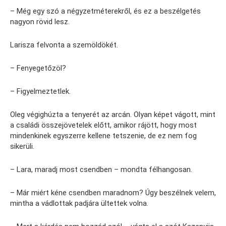
– Még egy szó a négyzetméterekről, és ez a beszélgetés
nagyon rövid lesz.
Larisza felvonta a szemöldökét.
– Fenyegetőzöl?
– Figyelmeztetlek.
Oleg végighúzta a tenyerét az arcán. Olyan képet vágott, mint
a családi összejövetelek előtt, amikor rájött, hogy most
mindenkinek egyszerre kellene tetszenie, de ez nem fog
sikerüli.
– Lara, maradj most csendben – mondta félhangosan.
– Már miért kéne csendben maradnom? Úgy beszélnek velem,
mintha a vádlottak padjára ültettek volna.