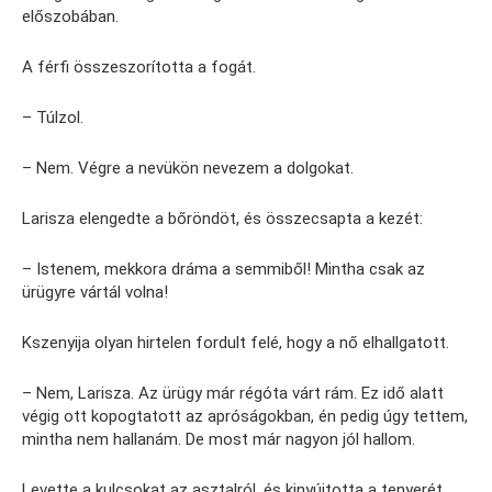
előszobában.
A férfi összeszorította a fogát.
– Túlzol.
– Nem. Végre a nevükön nevezem a dolgokat.
Larisza elengedte a bőröndöt, és összecsapta a kezét:
– Istenem, mekkora dráma a semmiből! Mintha csak az
ürügyre vártál volna!
Kszenyija olyan hirtelen fordult felé, hogy a nő elhallgatott.
– Nem, Larisza. Az ürügy már régóta várt rám. Ez idő alatt
végig ott kopogtatott az apróságokban, én pedig úgy tettem,
mintha nem hallanám. De most már nagyon jól hallom.
Levette a kulcsokat az asztalról, és kinyújtotta a tenyerét