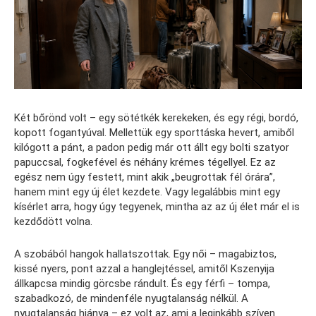
Két bőrönd volt – egy sötétkék kerekeken, és egy régi, bordó,
kopott fogantyúval. Mellettük egy sporttáska hevert, amiből
kilógott a pánt, a padon pedig már ott állt egy bolti szatyor
papuccsal, fogkefével és néhány krémes tégellyel. Ez az
egész nem úgy festett, mint akik „beugrottak fél órára”,
hanem mint egy új élet kezdete. Vagy legalábbis mint egy
kísérlet arra, hogy úgy tegyenek, mintha az az új élet már el is
kezdődött volna.
A szobából hangok hallatszottak. Egy női – magabiztos,
kissé nyers, pont azzal a hanglejtéssel, amitől Kszenyija
állkapcsa mindig görcsbe rándult. És egy férfi – tompa,
szabadkozó, de mindenféle nyugtalanság nélkül. A
nyugtalanság hiánya – ez volt az, ami a leginkább szíven