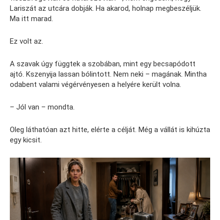
Lariszát az utcára dobják. Ha akarod, holnap megbeszéljük.
Ma itt marad.
Ez volt az.
A szavak úgy függtek a szobában, mint egy becsapódott
ajtó. Kszenyija lassan bólintott. Nem neki – magának. Mintha
odabent valami végérvényesen a helyére került volna.
– Jól van – mondta.
Oleg láthatóan azt hitte, elérte a célját. Még a vállát is kihúzta
egy kicsit.