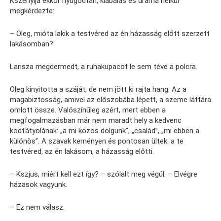
Kszenyija ekkor nyugodtan, kiabálás és dráma nélkül
megkérdezte:
– Oleg, mióta lakik a testvéred az én házasság előtt szerzett
lakásomban?
Larisza megdermedt, a ruhakupacot le sem téve a polcra.
Oleg kinyitotta a száját, de nem jött ki rajta hang. Az a
magabiztosság, amivel az előszobába lépett, a szeme láttára
omlott össze. Valószínűleg azért, mert ebben a
megfogalmazásban már nem maradt hely a kedvenc
ködfátyolának: „a mi közös dolgunk”, „család”, „mi ebben a
különös”. A szavak keményen és pontosan ültek: a te
testvéred, az én lakásom, a házasság előtti.
– Kszjus, miért kell ezt így? – szólalt meg végül. – Elvégre
házasok vagyunk.
– Ez nem válasz.