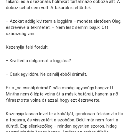
takarói és a szezonális holmikat tartalmazó doboza állt. A
doboz sehol sem volt. A takarók is eltűntek.
– Azokat addig kivittem a loggiára – mondta sietősen Oleg,
észrevéve a tekintetét. – Nem lesz semmi bajuk. Ott
szárazság van.
Kszenyija felé fordult.
– Kivitted a dolgaimat a loggiára?
– Csak egy időre. Ne csinálj ebből drámát.
Ez a „ne csinálj drámát” nála mindig ugyanúgy hangzott.
Mintha nem ő lépte volna át a másik határait, hanem a nő
fárasztotta volna őt azzal, hogy ezt észrevette.
Kszenyija lassan levette a kabátját, gondosan felakasztotta
a fogasra, és visszatért a szobába. Belül már nem forrt a
dühtől. Épp ellenkezőleg – minden egyetlen szoros, hideg