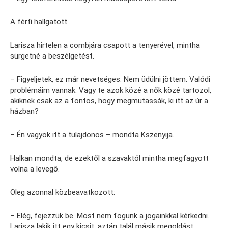
A férfi hallgatott.
Larisza hirtelen a combjára csapott a tenyerével, mintha
sürgetné a beszélgetést.
– Figyeljetek, ez már nevetséges. Nem üdülni jöttem. Valódi
problémáim vannak. Vagy te azok közé a nők közé tartozol,
akiknek csak az a fontos, hogy megmutassák, ki itt az úr a
házban?
– Én vagyok itt a tulajdonos – mondta Kszenyija.
Halkan mondta, de ezektől a szavaktól mintha megfagyott
volna a levegő.
Oleg azonnal közbeavatkozott:
– Elég, fejezzük be. Most nem fogunk a jogainkkal kérkedni.
Larisza lakik itt egy kicsit, aztán talál másik megoldást.