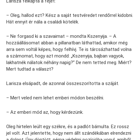
Larisza felkapta a fejét:
– Oleg, hallod ezt? Kész a saját testvéredet rendőrrel kidobni.
Hát ennyit ér nála a családi kötelék.
– Ne forgasd ki a szavaimat – mondta Kszenyija. – A
hozzáállásomat abban a pillanatban láthattad, amikor még
arra sem voltál képes, hogy felhívj. Te is tárcsázhattad volna
a számomat, hogy azt mondd: „Kszenyija, bajban vagyok,
lakhatnék nálatok néhány napig?” De nem tetted meg. Miért?
Mert tudtad a választ?
Larisza elsápadt, de azonnal összeszorította a száját.
– Mert veled nem lehet emberi módon beszélni.
– Az emberi mód az, hogy kérdezünk.
Oleg hirtelen leült egy székre, és a padlót bámulta. Ez rossz
jel volt. Azt jelentette, hogy nem állt szándékában elrendezni
a dolgot. Úgy döntött, néma védelmi pozícióba vonul, amiből