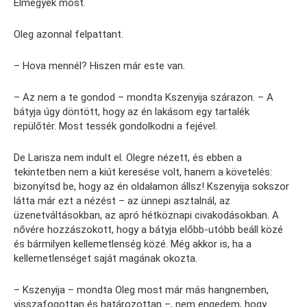
Elmegyek most.
Oleg azonnal felpattant.
– Hova mennél? Hiszen már este van.
– Az nem a te gondod – mondta Kszenyija szárazon. – A
bátyja úgy döntött, hogy az én lakásom egy tartalék
repülőtér. Most tessék gondolkodni a fejével.
De Larisza nem indult el. Olegre nézett, és ebben a
tekintetben nem a kiút keresése volt, hanem a követelés:
bizonyítsd be, hogy az én oldalamon állsz! Kszenyija sokszor
látta már ezt a nézést – az ünnepi asztalnál, az
üzenetváltásokban, az apró hétköznapi civakodásokban. A
nővére hozzászokott, hogy a bátyja előbb-utóbb beáll közé
és bármilyen kellemetlenség közé. Még akkor is, ha a
kellemetlenséget saját magának okozta.
– Kszenyija – mondta Oleg most már más hangnemben,
visszafogottan és határozottan –, nem engedem, hogy