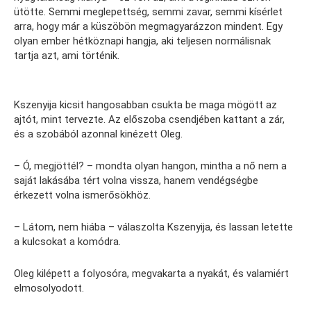
ütötte. Semmi meglepettség, semmi zavar, semmi kísérlet
arra, hogy már a küszöbön megmagyarázzon mindent. Egy
olyan ember hétköznapi hangja, aki teljesen normálisnak
tartja azt, ami történik.
Kszenyija kicsit hangosabban csukta be maga mögött az
ajtót, mint tervezte. Az előszoba csendjében kattant a zár,
és a szobából azonnal kinézett Oleg.
– Ó, megjöttél? – mondta olyan hangon, mintha a nő nem a
saját lakásába tért volna vissza, hanem vendégségbe
érkezett volna ismerősökhöz.
– Látom, nem hiába – válaszolta Kszenyija, és lassan letette
a kulcsokat a komódra.
Oleg kilépett a folyosóra, megvakarta a nyakát, és valamiért
elmosolyodott.