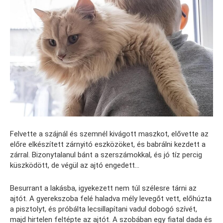
Felvette a szájnál és szemnél kivágott maszkot, elővette az
előre elkészített zárnyitó eszközöket, és babrálni kezdett a
zárral. Bizonytalanul bánt a szerszámokkal, és jó tíz percig
küszködött, de végül az ajtó engedett…
Besurrant a lakásba, igyekezett nem túl szélesre tárni az
ajtót. A gyerekszoba felé haladva mély levegőt vett, előhúzta
a pisztolyt, és próbálta lecsillapítani vadul dobogó szívét,
majd hirtelen feltépte az ajtót. A szobában egy fiatal dada és