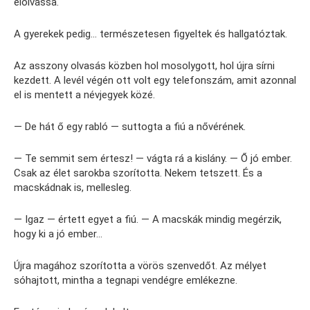
elolvassa.
A gyerekek pedig… természetesen figyeltek és hallgatóztak.
Az asszony olvasás közben hol mosolygott, hol újra sírni
kezdett. A levél végén ott volt egy telefonszám, amit azonnal
el is mentett a névjegyek közé.
— De hát ő egy rabló — suttogta a fiú a nővérének.
— Te semmit sem értesz! — vágta rá a kislány. — Ő jó ember.
Csak az élet sarokba szorította. Nekem tetszett. És a
macskádnak is, mellesleg.
— Igaz — értett egyet a fiú. — A macskák mindig megérzik,
hogy ki a jó ember…
Újra magához szorította a vörös szenvedőt. Az mélyet
sóhajtott, mintha a tegnapi vendégre emlékezne.