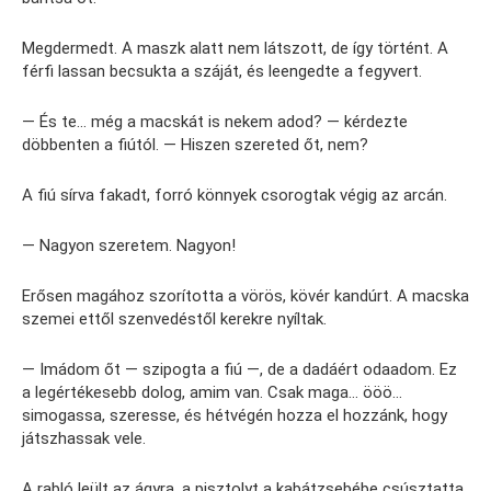
Megdermedt. A maszk alatt nem látszott, de így történt. A
férfi lassan becsukta a száját, és leengedte a fegyvert.
— És te… még a macskát is nekem adod? — kérdezte
döbbenten a fiútól. — Hiszen szereted őt, nem?
A fiú sírva fakadt, forró könnyek csorogtak végig az arcán.
— Nagyon szeretem. Nagyon!
Erősen magához szorította a vörös, kövér kandúrt. A macska
szemei ettől szenvedéstől kerekre nyíltak.
— Imádom őt — szipogta a fiú —, de a dadáért odaadom. Ez
a legértékesebb dolog, amim van. Csak maga… ööö…
simogassa, szeresse, és hétvégén hozza el hozzánk, hogy
játszhassak vele.
A rabló leült az ágyra, a pisztolyt a kabátzsebébe csúsztatta,