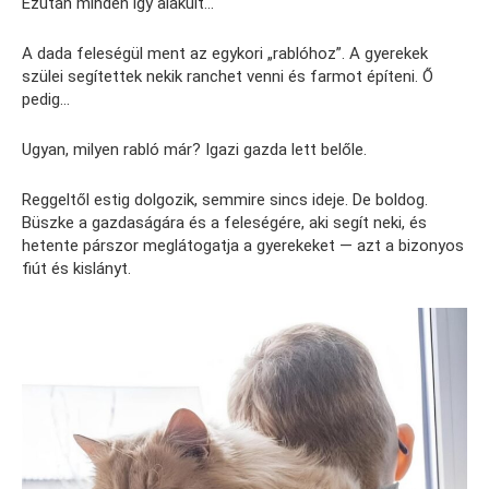
Ezután minden így alakult…
A dada feleségül ment az egykori „rablóhoz”. A gyerekek
szülei segítettek nekik ranchet venni és farmot építeni. Ő
pedig…
Ugyan, milyen rabló már? Igazi gazda lett belőle.
Reggeltől estig dolgozik, semmire sincs ideje. De boldog.
Büszke a gazdaságára és a feleségére, aki segít neki, és
hetente párszor meglátogatja a gyerekeket — azt a bizonyos
fiút és kislányt.