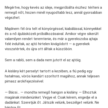
Megértve, hogy kevés az ideje, megpróbálta észhez téríteni a
remegő nőt, hiszen minél nyugodtabb lesz, annál gyorsabban
végezhet.
Majdnem fél óra telt el könyörgéssel, kiabálással, könnyekkel
és a nő ájulásközeli próbálkozásaival. Amikor végre sikerült
valamilyen rendet teremtenie, és már a gyerekszoba ajtaja
felé indultak, az ajtó hirtelen kivágódott — a gyerekek
visszatértek, és újra ott álltak a küszöbön.
Sem a rabló, sem a dada nem jutott el az ajtóig.
A kislány két perselyt tartott a kezében, a fiú pedig egy
hatalmas, vörös kandúrt szorított magához, annak teljesen
pimasz arckifejezésével.
— Bácsi… — mondta remegő hangon a kislány. — Elhoztuk
magának mindenünket. Vegye el. Csak kérem, engedje el a
dadánkat. Szeretjük őt. Játszik velünk, beszélget velünk. Ne
bántsa őt.