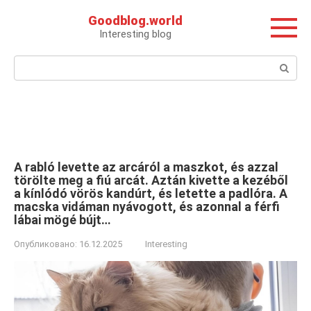
Перейти
Goodblog.world
к
Interesting blog
контенту
Поиск:
A rabló levette az arcáról a maszkot, és azzal
törölte meg a fiú arcát. Aztán kivette a kezéből
a kínlódó vörös kandúrt, és letette a padlóra. A
macska vidáman nyávogott, és azonnal a férfi
lábai mögé bújt…
Опубликовано:
16.12.2025
Interesting