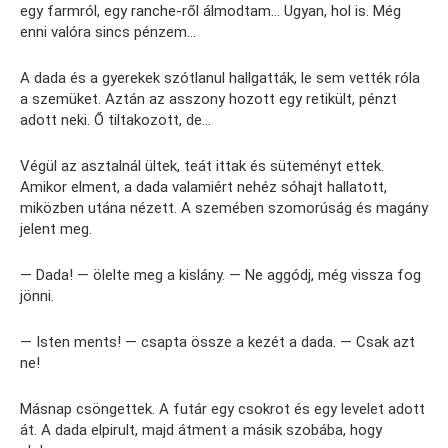
egy farmról, egy ranche-ről álmodtam… Ugyan, hol is. Még
enni valóra sincs pénzem…
A dada és a gyerekek szótlanul hallgatták, le sem vették róla
a szemüket. Aztán az asszony hozott egy retikült, pénzt
adott neki. Ő tiltakozott, de…
Végül az asztalnál ültek, teát ittak és süteményt ettek.
Amikor elment, a dada valamiért nehéz sóhajt hallatott,
miközben utána nézett. A szemében szomorúság és magány
jelent meg.
— Dada! — ölelte meg a kislány. — Ne aggódj, még vissza fog
jönni.
— Isten ments! — csapta össze a kezét a dada. — Csak azt
ne!
Másnap csöngettek. A futár egy csokrot és egy levelet adott
át. A dada elpirult, majd átment a másik szobába, hogy