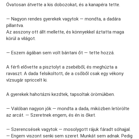
Óvatosan átvette a kis dobozokat, és a kanapéra tette.
— Nagyon rendes gyerekek vagytok — mondta, a dadára
pillantva.
Az asszony ott állt mellette, és könnyekkel áztatta maga
körül a világot.
— Eszem ágában sem volt bántani őt — tette hozzá.
A férfi elővette a pisztolyt a zsebéből, és meghúzta a
ravaszt. A dada felsikoltott, de a csőből csak egy vékony
vízsugár spriccelt ki.
A gyerekek hahotázni kezdtek, tapsoltak örömükben.
— Valóban nagyon jók — mondta a dada, miközben letörölte
az arcát. — Szeretnek engem, és én is őket.
— Szerencsések vagytok — mosolygott rájuk fáradt sóhajjal.
— Engem viszont senki sem szeret. Munkát sem adnak. Pedig