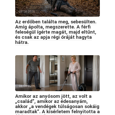
06.08.2026
Az erdőben találta meg, sebesülten.
Amíg ápolta, megszerette. A férfi
feleségül ígérte magát, majd eltűnt,
és csak az apja régi óráját hagyta
hátra.
06.08.2026
Amikor az anyósom jött, az volt a
„család”, amikor az édesanyám,
akkor „a vendégek túlságosan sokáig
maradtak”. A kísérletem felnyitotta a