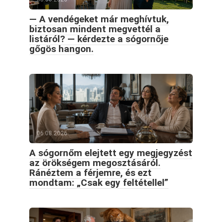
— A vendégeket már meghívtuk,
biztosan mindent megvettél a
listáról? — kérdezte a sógornője
gőgös hangon.
06.08.2026
A sógornőm elejtett egy megjegyzést
az örökségem megosztásáról.
Ránéztem a férjemre, és ezt
mondtam: „Csak egy feltétellel”