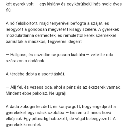
két gyerek volt — egy kislány és egy körülbelül hét-nyolc éves
fiú.
A nő felsikoltott, majd tenyerével befogta a száját, és
lerogyott a gondosan megvetett kiságy szélére. A gyerekek
mozdulatlanná dermedtek, és rémülettől kerek szemekkel
bámulták a maszkos, fegyveres idegent.
— Hallgass, és eszedbe se jusson kiabálni — vetette oda
szárazon a dadának.
A térdébe dobta a sporttáskát.
— Állj fel, és vezess oda, ahol a pénz és az ékszerek vannak.
Mindent ebbe pakolsz. Ne ugrálj.
A dada zokogni kezdett, és könyörgött, hogy engedje át a
gyerekeket egy másik szobába — hiszen ott nincs hová
elbújniuk. Egy pillanatig habozott, de végül beleegyezett. A
gyerekek kimentek.