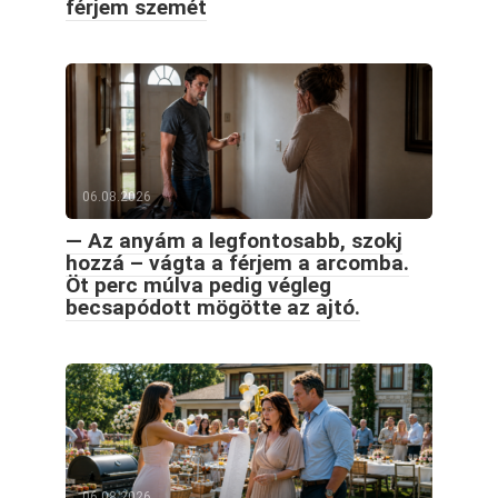
férjem szemét
06.08.2026
— Az anyám a legfontosabb, szokj
hozzá – vágta a férjem a arcomba.
Öt perc múlva pedig végleg
becsapódott mögötte az ajtó.
06.08.2026