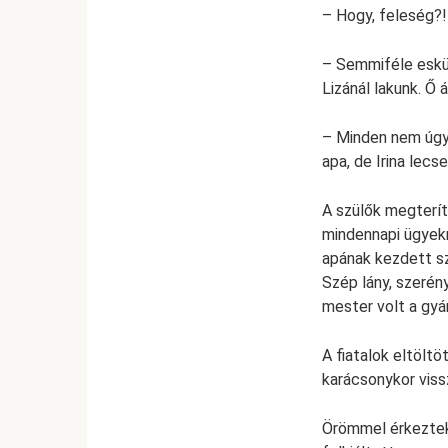
– Hogy, feleség?! 
– Semmiféle esküv
Lizánál lakunk. Ő 
– Minden nem úgy 
apa, de Irina lec
A szülők megterít
mindennapi ügyekr
apának kezdett szó
Szép lány, szerén
mester volt a gyá
A fiatalok eltölt
karácsonykor viss
Örömmel érkeztek, 