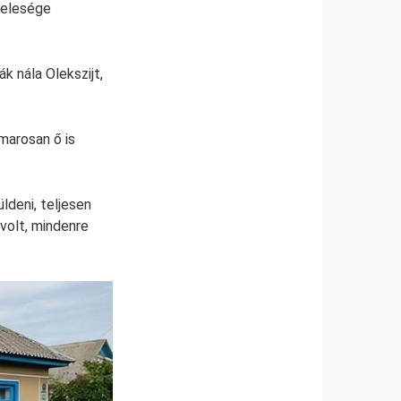
felesége
k nála Olekszijt,
marosan ő is
deni, teljesen
volt, mindenre