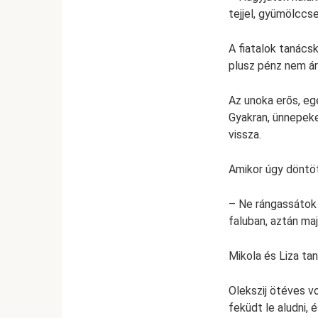
tejjel, gyümölccs
A fiatalok tanácsk
plusz pénz nem ár
Az unoka erős, eg
Gyakran, ünnepeke
vissza.
Amikor úgy döntött
– Ne rángassátok 
faluban, aztán ma
Mikola és Liza ta
Olekszij ötéves vo
feküdt le aludni,