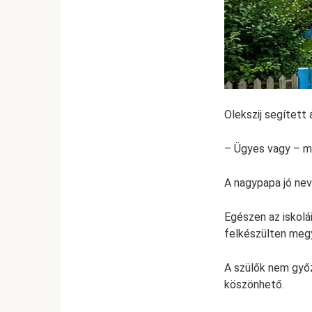
Olekszij segített
– Ügyes vagy – mo
A nagypapa jó neve
Egészen az iskolái
felkészülten megy
A szülők nem győ
köszönhető.