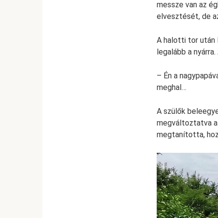
messze van az égb
elvesztését, de a
A halotti tor utá
legalább a nyárra.
– Én a nagypapáva
meghal…
A szülők beleegye
megváltoztatva az
megtanította, ho