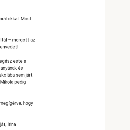
arátokkal. Most
óltál – morgott az
 menyedet!
 egész este a
 anyának és
skolába sem járt.
 Mikola pedig
, megígérve, hogy
t, Irina