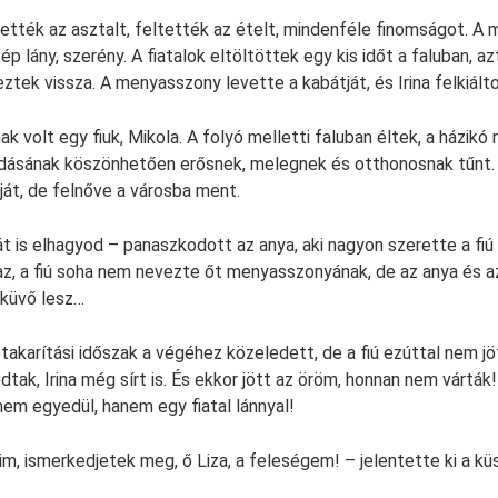
ették az asztalt, feltették az ételt, mindenféle finomságot. A
ép lány, szerény. A fiatalok eltöltöttek egy kis időt a faluban, 
tek vissza. A menyasszony levette a kabátját, és Irina felkiálto
ak volt egy fiuk, Mikola. A folyó melletti faluban éltek, a házikó r
ásának köszönhetően erősnek, melegnek és otthonosnak tűnt. 
óját, de felnőve a városba ment.
t is elhagyod – panaszkodott az anya, aki nagyon szerette a fiú 
Igaz, a fiú soha nem nevezte őt menyasszonyának, de az anya és 
sküvő lesz…
etakarítási időszak a végéhez közeledett, de a fiú ezúttal nem jö
tak, Irina még sírt is. És ekkor jött az öröm, honnan nem várták
em egyedül, hanem egy fiatal lánnyal!
im, ismerkedjetek meg, ő Liza, a feleségem! – jelentette ki a kü