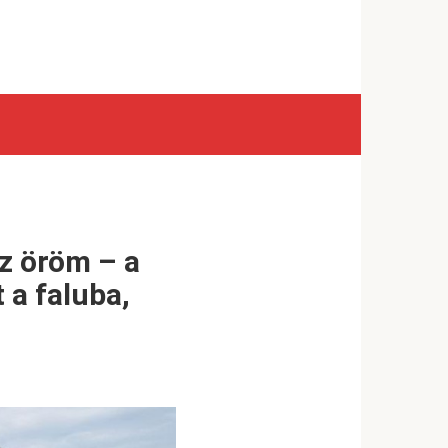
az öröm – a
 a faluba,