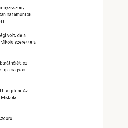
 menyasszony
aztán hazamentek.
tt.
égi volt, de a
Mikola szerette a
barátnőjét, az
az apa nagyon
tt segíteni. Az
! Miskola
szöbről.