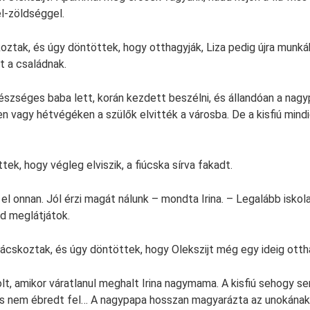
el-zöldséggel.
oztak, és úgy döntöttek, hogy otthagyják, Liza pedig újra munkáb
t a családnak.
észséges baba lett, korán kezdett beszélni, és állandóan a nagy
n vagy hétvégéken a szülők elvitték a városba. De a kisfiú mind
ek, hogy végleg elviszik, a fiúcska sírva fakadt.
el onnan. Jól érzi magát nálunk – mondta Irina. – Legalább iskol
jd meglátjátok.
nácskoztak, és úgy döntöttek, hogy Olekszijt még egy ideig otth
lt, amikor váratlanul meghalt Irina nagymama. A kisfiú sehogy se
 és nem ébredt fel… A nagypapa hosszan magyarázta az unokána