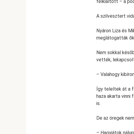
felkiáltott – a po
A szilvesztert vi
Nyáron Liza és Mi
meglátogatták őke
Nem sokkal később 
vették, lekapcsolt
– Valahogy kibíro
Így teleltek át a 
haza akarta vinni 
is.
De az öregek nem
– Hagyjátok nálun