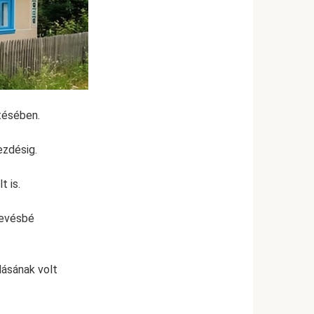
tésében.
ezdésig.
t is.
kevésbé
ásának volt