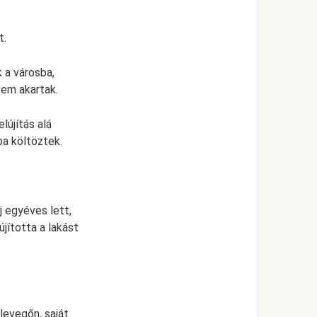
t.
 a városba,
sem akartak.
lújítás alá
ba költöztek.
j egyéves lett,
újította a lakást
levegőn, saját