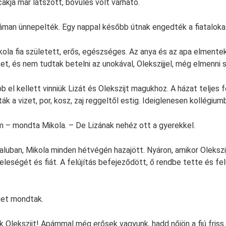
cakja már látszott, bővülés volt várható.
dáman ünnepelték. Egy nappal később útnak engedték a fiataloka
kola fia született, erős, egészséges. Az anya és az apa elmentek
t, és nem tudtak betelni az unokával, Olekszijjel, még elmenni 
el kellett vinniük Lizát és Olekszijt magukhoz. A házat teljes fe
ák a vizet, por, kosz, zaj reggeltől estig. Ideiglenesen kollégium
m – mondta Mikola. – De Lizának nehéz ott a gyerekkel.
faluban, Mikola minden hétvégén hazajött. Nyáron, amikor Olekszi
feleségét és fiát. A felújítás befejeződött, ő rendbe tette és fel
et mondtak.
k Olekszijt! Apámmal még erősek vagyunk, hadd nőjön a fiú friss 