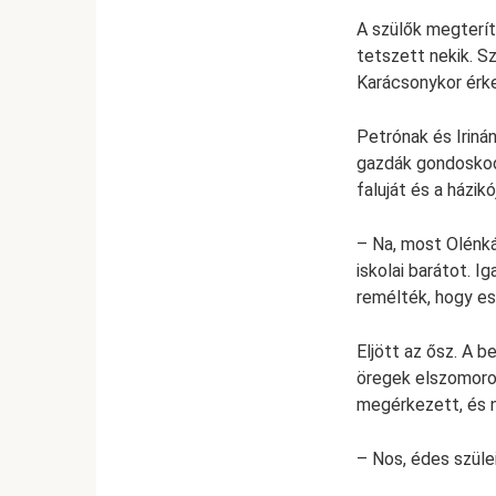
A szülők megterít
tetszett nekik. Sz
Karácsonykor érkez
Petrónak és Irinán
gazdák gondoskod
faluját és a házik
– Na, most Olénká
iskolai barátot. 
remélték, hogy e
Eljött az ősz. A b
öregek elszomorod
megérkezett, és n
– Nos, édes szüle