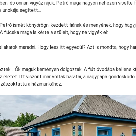
en, és onnan vigyáz rájuk. Petró maga nagyon nehezen viselte 
z unokája segített…
n Petró ismét könyörögni kezdett fiának és menyének, hogy hagyjá
 A fiúcska maga is kérte a szüleit, hogy ne vigyék el:
l akarok maradni. Hogy lesz itt egyedül? Azt is mondta, hogy ha
ztek… Ők maguk keményen dolgoztak. A fiút óvodába kellene kül
 életét. Itt viszont már voltak barátai, a nagypapa gondoskodó 
zzászoktatta a házimunkához.