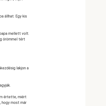
a állhat. Egy kis
papa mellett volt.
ig örömmel tért
akezdésig lakjon a
agyják.
m értette, miért
k, hogy most már