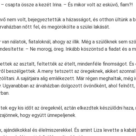
– csapta össze a kezét Irina. – És mikor volt az esküvő, fiam?!
ő nem volt, bejegyeztettük a házasságot, és otthon ültünk a b
árvaházban nőtt fel, és megörökölte a szülei lakását.
van nálatok, fiataloknál, ahogy az illik. Még a szülőknek sem sz
sendesítette: – Ne morogj, öreg. Inkább köszöntsd a fiadat és a
ettek az asztalt, feltették az ételt, mindenféle finomságot. És
ől beszélgettek. A meny tetszett az öregeknek, akiket azonnal
lítani. A sajátjaira alig emlékezett. Már régen meghaltak, még i
y. Ugyanabban az árvaházban dolgozott óvónőként, ahol felnőtt,
rban.
öttek egy kis időt az öregeknél, aztán elkezdtek készülődni haza
zajönnek, hogy együtt ünnepeljenek.
ajándékokkal és élelmiszerekkel. És amint Liza levette a kabátjá