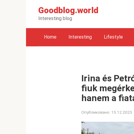
Перейти
Goodblog.world
к
контенту
Interesting blog
Home
Interesting
Lifestyle
Irina és Petr
fiuk megérke
hanem a fiata
Опубликовано:
15.12.2025