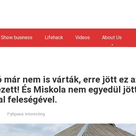
Show business
Lifehack
Videos
About Us
ó már nem is várták, erre jött ez 
zett! És Miskola nem egyedül jött
l feleségével.
Рубрика:
Interesting