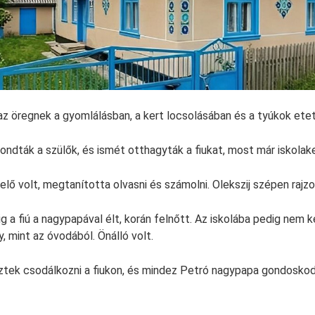
 az öregnek a gyomlálásban, a kert locsolásában és a tyúkok ete
ndták a szülők, és ismét otthagyták a fiukat, most már iskolak
lő volt, megtanította olvasni és számolni. Olekszij szépen rajzol
g a fiú a nagypapával élt, korán felnőtt. Az iskolába pedig nem 
, mint az óvodából. Önálló volt.
ztek csodálkozni a fiukon, és mindez Petró nagypapa gondoskod