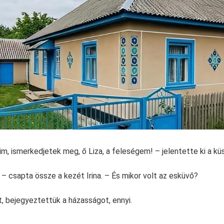
im, ismerkedjetek meg, ő Liza, a feleségem! – jelentette ki a kü
 – csapta össze a kezét Irina. – És mikor volt az esküvő?
, bejegyeztettük a házasságot, ennyi.