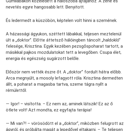
Gumilábakon közeledett a hálószoba ajtajához. A zene és
nevetés egyre hangosabb lett. Benyitott.
És ledermedt a küszöbön, képtelen volt hinni a szemének.
A házassági ágyukon, széttett lábakkal, teljesen meztelenül
ült a „doktor”. Előtte áttetsző hálóingben táncolt „haldokló”
felesége, Krisztina. Egyik kezében pezsgőspoharat tartott, a
másikkal pajkos mozdulatokat tett a levegőben. Csupa élet,
energia és egészség sugárzott belőle.
Először nem vették észre őt. A „doktor” fordult hátra előbb.
Arca megnyúlt, a mosoly lefagyott róla. Krisztina dermedten
állt, a poharat a magasba tartva, szeme tágra nyílt a
rémülettől.
— Igor! – visította. – Ez nem az, aminek látszik! Ez az ő
ötlete volt! Azt mondta, ez egyfajta terápia!
— Mi van?! – vörösödött el a „doktor”, miközben felugrott az
ágyról, és próbálta magát a lepedővel eltakarni. – Te teljesen