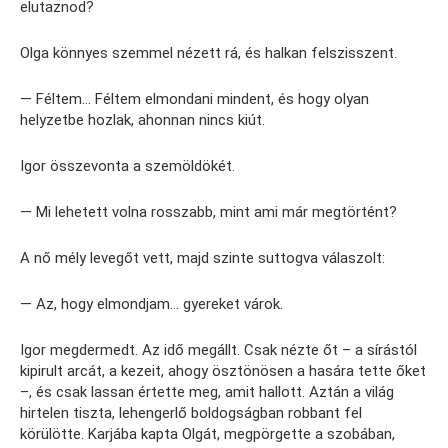
elutaznod?
Olga könnyes szemmel nézett rá, és halkan felszisszent.
— Féltem… Féltem elmondani mindent, és hogy olyan
helyzetbe hozlak, ahonnan nincs kiút.
Igor összevonta a szemöldökét.
— Mi lehetett volna rosszabb, mint ami már megtörtént?
A nő mély levegőt vett, majd szinte suttogva válaszolt:
— Az, hogy elmondjam… gyereket várok.
Igor megdermedt. Az idő megállt. Csak nézte őt – a sírástól
kipirult arcát, a kezeit, ahogy ösztönösen a hasára tette őket
–, és csak lassan értette meg, amit hallott. Aztán a világ
hirtelen tiszta, lehengerlő boldogságban robbant fel
körülötte. Karjába kapta Olgát, megpörgette a szobában,