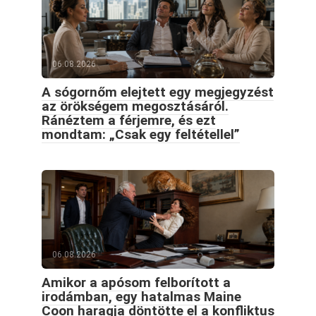
06.08.2026
A sógornőm elejtett egy megjegyzést
az örökségem megosztásáról.
Ránéztem a férjemre, és ezt
mondtam: „Csak egy feltétellel”
06.08.2026
Amikor a apósom felborított a
irodámban, egy hatalmas Maine
Coon haragja döntötte el a konfliktus