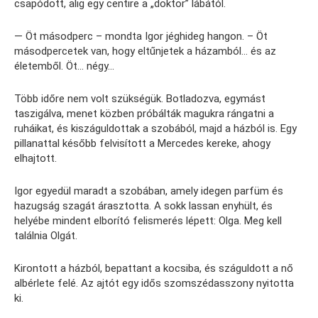
csapódott, alig egy centire a „doktor” lábától.
— Öt másodperc – mondta Igor jéghideg hangon. – Öt
másodpercetek van, hogy eltűnjetek a házamból… és az
életemből. Öt… négy…
Több időre nem volt szükségük. Botladozva, egymást
taszigálva, menet közben próbálták magukra rángatni a
ruháikat, és kiszáguldottak a szobából, majd a házból is. Egy
pillanattal később felvisított a Mercedes kereke, ahogy
elhajtott.
Igor egyedül maradt a szobában, amely idegen parfüm és
hazugság szagát árasztotta. A sokk lassan enyhült, és
helyébe mindent elborító felismerés lépett: Olga. Meg kell
találnia Olgát.
Kirontott a házból, bepattant a kocsiba, és száguldott a nő
albérlete felé. Az ajtót egy idős szomszédasszony nyitotta
ki.