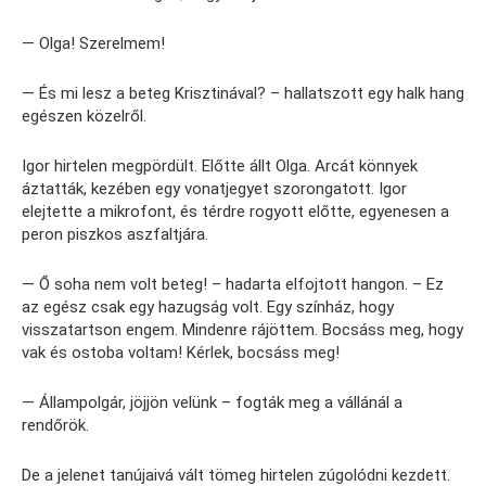
— Olga! Szerelmem!
— És mi lesz a beteg Krisztinával? – hallatszott egy halk hang
egészen közelről.
Igor hirtelen megpördült. Előtte állt Olga. Arcát könnyek
áztatták, kezében egy vonatjegyet szorongatott. Igor
elejtette a mikrofont, és térdre rogyott előtte, egyenesen a
peron piszkos aszfaltjára.
— Ő soha nem volt beteg! – hadarta elfojtott hangon. – Ez
az egész csak egy hazugság volt. Egy színház, hogy
visszatartson engem. Mindenre rájöttem. Bocsáss meg, hogy
vak és ostoba voltam! Kérlek, bocsáss meg!
— Állampolgár, jöjjön velünk – fogták meg a vállánál a
rendőrök.
De a jelenet tanújaivá vált tömeg hirtelen zúgolódni kezdett.