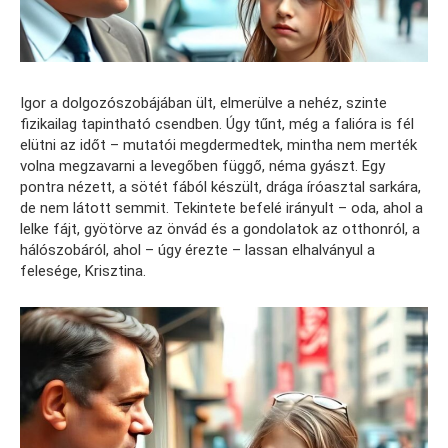
Igor a dolgozószobájában ült, elmerülve a nehéz, szinte
fizikailag tapintható csendben. Úgy tűnt, még a falióra is fél
elütni az időt – mutatói megdermedtek, mintha nem merték
volna megzavarni a levegőben függő, néma gyászt. Egy
pontra nézett, a sötét fából készült, drága íróasztal sarkára,
de nem látott semmit. Tekintete befelé irányult – oda, ahol a
lelke fájt, gyötörve az önvád és a gondolatok az otthonról, a
hálószobáról, ahol – úgy érezte – lassan elhalványul a
felesége, Krisztina.