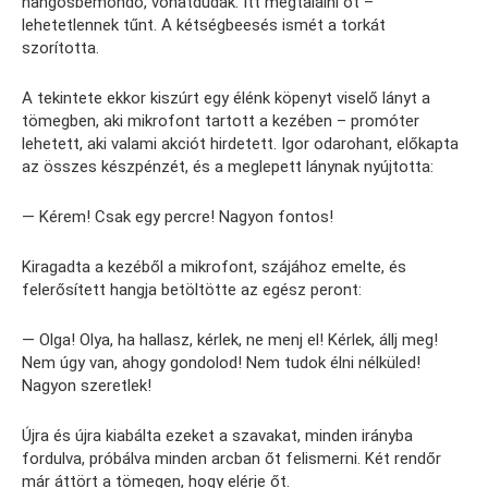
hangosbemondó, vonatdudák. Itt megtalálni őt –
lehetetlennek tűnt. A kétségbeesés ismét a torkát
szorította.
A tekintete ekkor kiszúrt egy élénk köpenyt viselő lányt a
tömegben, aki mikrofont tartott a kezében – promóter
lehetett, aki valami akciót hirdetett. Igor odarohant, előkapta
az összes készpénzét, és a meglepett lánynak nyújtotta:
— Kérem! Csak egy percre! Nagyon fontos!
Kiragadta a kezéből a mikrofont, szájához emelte, és
felerősített hangja betöltötte az egész peront:
— Olga! Olya, ha hallasz, kérlek, ne menj el! Kérlek, állj meg!
Nem úgy van, ahogy gondolod! Nem tudok élni nélküled!
Nagyon szeretlek!
Újra és újra kiabálta ezeket a szavakat, minden irányba
fordulva, próbálva minden arcban őt felismerni. Két rendőr
már áttört a tömegen, hogy elérje őt.