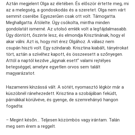
Aztán megjelent Olga az életében. És először értette meg, mi
az a melegség, a gondoskodás és a szeretet. Olga nem várt
semmit cserébe. Egyszerűen csak ott volt. Támogatta.
Meghallgatta. Átölelte. Úgy csókolta, mintha minden
gondolatát ismerné. Az utolsó emlék volt a legfájdalmasabb.
Úgy döntött, őszinte lesz, és elmondja Krisztinának, hogy el
akar válni. Azt is, hogy mit érez Olgához. A válasz nem
csupán hiszti volt. Egy színdarab. Krisztina kiabált, tányérokat
tört, aztán a szívéhez kapott, és összeesett a szőnyegen.
Attól a naptól kezdve „ágynak esett” valami rejtélyes
betegséggel, amelyre egyetlen orvos sem talált
magyarázatot.
Hazamenni kínzássá vált. A sötét, nyomasztó légkör már a
küszöbnél ránehezedett. Krisztina a szobájában feküdt,
párnákkal körülvéve, és gyenge, de szemrehányó hangon
fogadta:
– Megint későn… Teljesen közömbös vagy irántam. Talán
meg sem érem a reggelt.