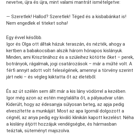
nevetve, újra és újra, mint valami mantrát ismételgetve:
— Szeretlek! Hallod? Szeretlek! Téged és a kisbabánkat is!
Nem engedlek el titeket soha!
Egy évvel később.
Igor és Olga ott álltak házuk teraszán, és nézték, ahogy a
kertben a babakocsiban alszik három hónapos kislányuk.
Minden, ami Krisztinához és a szüleihez kötötte őket – perek,
botrányok, rágalmak, jogi csatározások – már a múlté volt. A
férfi annyit adott volt feleségének, amennyi a törvény szerint
járt neki – és végleg kiiktatta őt az életéből.
És az út szélén sem állt már a kis lány vödörrel a kezében.
Igor még azon az estén megtalálta őt, a pályaudvar után.
Kiderült, hogy az édesanyja súlyosan beteg, az apja pedig
elveszítette a munkáját. Most az apa Igornál dolgozott a
cégnél, az anya pedig egy kiváló klinikán kapott kezelést. Néha
a kislány átjött hozzájuk vendégségbe, és hármasban
teáztak, süteményt majszolva.