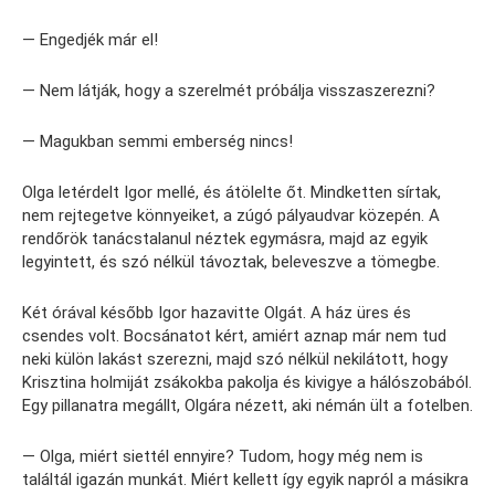
— Engedjék már el!
— Nem látják, hogy a szerelmét próbálja visszaszerezni?
— Magukban semmi emberség nincs!
Olga letérdelt Igor mellé, és átölelte őt. Mindketten sírtak,
nem rejtegetve könnyeiket, a zúgó pályaudvar közepén. A
rendőrök tanácstalanul néztek egymásra, majd az egyik
legyintett, és szó nélkül távoztak, beleveszve a tömegbe.
Két órával később Igor hazavitte Olgát. A ház üres és
csendes volt. Bocsánatot kért, amiért aznap már nem tud
neki külön lakást szerezni, majd szó nélkül nekilátott, hogy
Krisztina holmiját zsákokba pakolja és kivigye a hálószobából.
Egy pillanatra megállt, Olgára nézett, aki némán ült a fotelben.
— Olga, miért siettél ennyire? Tudom, hogy még nem is
találtál igazán munkát. Miért kellett így egyik napról a másikra