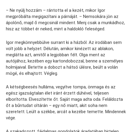
– Ne nyúlj hozzám – rántotta el a kezét, mikor Igor
megpróbálta megigazítani a párnáját. – Nemsokára jön az
ápolónő, majd ő megcsinál mindent. Menj csak a munkádhoz,
hisz az többet ér neked, mint a haldokló feleséged.
Igor megkönnyebbülve surrant ki a házból. Az irodában sem
volt jobb a helyzet. Délután, amikor kinézett az ablakon,
meglátta azt, amitől a legjobban félt. Olga ment az
autójához, kezében egy kartondobozzal, benne a személyes
holmijaival. Betette a dobozt a hátsó ülésre, beült a volán
mögé, és elhajtott. Végleg.
A kétségbeesés hulláma, vegyítve tompa, önmaga és az
egész igazságtalan élet iránt érzett dühével, teljesen
elborította. Elveszítette őt. Saját maga adta oda. Feláldozta
őt a bűntudat oltárán – egy nő miatt, akit soha nem
szeretett. Leült a székbe, arcát a kezébe temette. Mindennek
vége.
A szakadozott, fájdalmas gondolatok áradatában hirtelen,