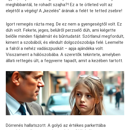
meghibbantál, te rohadt szajha?! Ez a te ötleted volt az
elejétől a végéig! A „kezelés” árának a felét te tetted zsebre!
Igort remegés rázta meg. De ez nem a gyengeségtől volt. Ez
düh volt. Fekete, jeges, belülről perzselő düh, ami kiégette
belőle minden fájdalmát és bűntudatát. Szótlanul megfordult,
kiment a szobából, és elindult dolgozószobája felé. Leemelte
a falról a nehéz vadászpuskát – apja ajándéka volt.
Visszament a hálószobába. A szeretők tekintete, amelyben
állati rettegés ült, a fegyverre tapadt, amit a kezében tartott.
Dörrenés hallatszott. A golyó az értékes parkettába