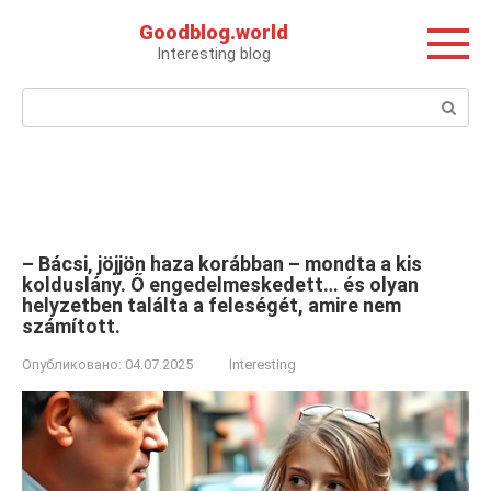
Перейти
Goodblog.world
к
Interesting blog
контенту
Поиск:
– Bácsi, jöjjön haza korábban – mondta a kis
kolduslány. Ő engedelmeskedett… és olyan
helyzetben találta a feleségét, amire nem
számított.
Опубликовано:
04.07.2025
Interesting