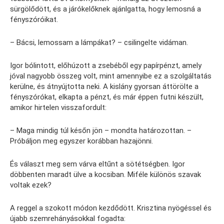
sürgölődött, és a járókelőknek ajánlgatta, hogy lemosná a
fényszóróikat.
– Bácsi, lemossam a lámpákat? – csilingelte vidáman.
Igor bólintott, előhúzott a zsebéből egy papírpénzt, amely
jóval nagyobb összeg volt, mint amennyibe ez a szolgáltatás
kerülne, és átnyújtotta neki. A kislány gyorsan áttörölte a
fényszórókat, elkapta a pénzt, és már éppen futni készült,
amikor hirtelen visszafordult:
– Maga mindig túl későn jön – mondta határozottan. –
Próbáljon meg egyszer korábban hazajönni.
És választ meg sem várva eltűnt a sötétségben. Igor
döbbenten maradt ülve a kocsiban. Miféle különös szavak
voltak ezek?
A reggel a szokott módon kezdődött. Krisztina nyögéssel és
újabb szemrehányásokkal fogadta: