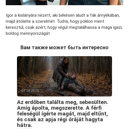
Igor a kislányára nézett, aki békésen aludt a fák árnyékában,
majd átölelte a szerelmét. Tudta, hogy poklon ment
keresztül, csak azért, hogy végül megtalálhassa a maga igazi,
boldog mennyországát.
Вам также может быть интересно
06.08.2026
Az erdőben találta meg, sebesülten.
Amíg ápolta, megszerette. A férfi
feleségül ígérte magát, majd eltűnt,
és csak az apja régi óráját hagyta
hátra.