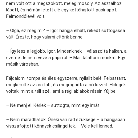
nem volt ott a megszokott, meleg mosoly. Az asztalhoz
lépett, és némán letett elé egy kettéhajtott papírlapot.
Felmondólevél volt.
– Olga, ez meg mi? – Igor hangja elhalt, rekedt suttogássá
vált. Érezte, hogy valami eltörik benne.
– Így lesz a legjobb, Igor. Mindenkinek – válaszolta halkan, a
szemét le nem véve a papírról. – Már találtam munkát. Egy
másik városban.
Fájdalom, tompa és éles egyszerre, nyilallt belé. Felpattant,
megkerülte az asztalt, és megragadta a nő kezeit. Hidegek
voltak, mint a téli szél, ami a régi ablakok résein fúj be.
– Ne menj el. Kérlek – suttogta, mint egy imát.
– Nem maradhatok. Őneki van rád szüksége – a hangjában
visszafojtott könnyek csilingeltek. – Vele kell lenned.