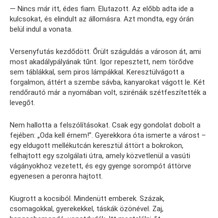
— Nincs már itt, édes fiam. Elutazott. Az előbb adta ide a
kulcsokat, és elindult az állomásra. Azt mondta, egy órán
belül indul a vonata.
Versenyfutás kezdődött. Őrült száguldás a városon át, ami
most akadálypályának tűnt. Igor repesztett, nem törődve
sem táblákkal, sem piros lámpákkal. Keresztülvágott a
forgalmon, áttért a szembe sávba, kanyarokat vágott le. Két
rendőrautó már a nyomában volt, szirénáik szétfeszítették a
levegőt.
Nem hallotta a felszólításokat. Csak egy gondolat dobolt a
fejében: „Oda kell érnem!”. Gyerekkora óta ismerte a várost –
egy eldugott mellékutcán keresztül áttört a bokrokon,
felhajtott egy szolgálati útra, amely közvetlenül a vasúti
vágányokhoz vezetett, és egy gyenge sorompót áttörve
egyenesen a peronra hajtott.
Kiugrott a kocsiból. Mindenütt emberek. Százak,
csomagokkal, gyerekekkel, táskák özönével. Zaj,