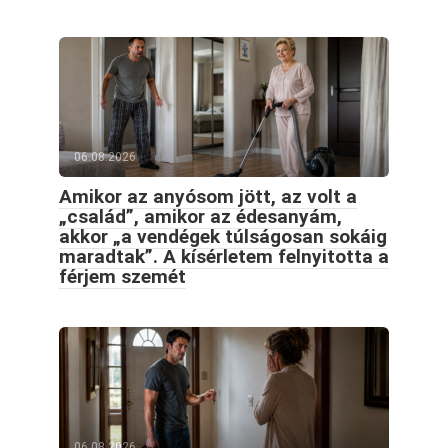
06.08.2026
Amikor az anyósom jött, az volt a
„család”, amikor az édesanyám,
akkor „a vendégek túlságosan sokáig
maradtak”. A kísérletem felnyitotta a
férjem szemét
06.08.2026