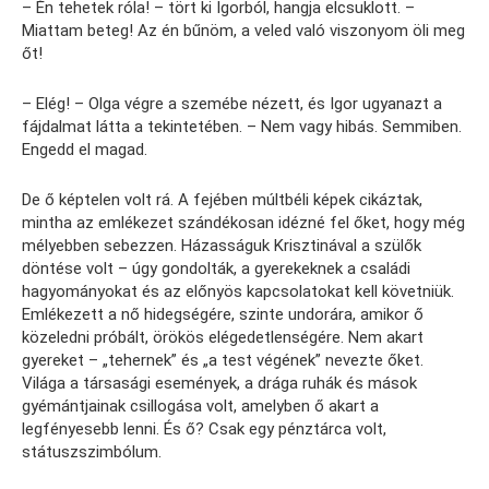
– Én tehetek róla! – tört ki Igorból, hangja elcsuklott. –
Miattam beteg! Az én bűnöm, a veled való viszonyom öli meg
őt!
– Elég! – Olga végre a szemébe nézett, és Igor ugyanazt a
fájdalmat látta a tekintetében. – Nem vagy hibás. Semmiben.
Engedd el magad.
De ő képtelen volt rá. A fejében múltbéli képek cikáztak,
mintha az emlékezet szándékosan idézné fel őket, hogy még
mélyebben sebezzen. Házasságuk Krisztinával a szülők
döntése volt – úgy gondolták, a gyerekeknek a családi
hagyományokat és az előnyös kapcsolatokat kell követniük.
Emlékezett a nő hidegségére, szinte undorára, amikor ő
közeledni próbált, örökös elégedetlenségére. Nem akart
gyereket – „tehernek” és „a test végének” nevezte őket.
Világa a társasági események, a drága ruhák és mások
gyémántjainak csillogása volt, amelyben ő akart a
legfényesebb lenni. És ő? Csak egy pénztárca volt,
státuszszimbólum.