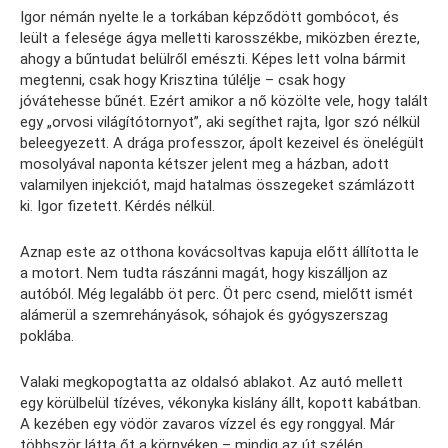
Igor némán nyelte le a torkában képződött gombócot, és
leült a felesége ágya melletti karosszékbe, miközben érezte,
ahogy a bűntudat belülről emészti. Képes lett volna bármit
megtenni, csak hogy Krisztina túlélje – csak hogy
jóvátehesse bűnét. Ezért amikor a nő közölte vele, hogy talált
egy „orvosi világítótornyot”, aki segíthet rajta, Igor szó nélkül
beleegyezett. A drága professzor, ápolt kezeivel és önelégült
mosolyával naponta kétszer jelent meg a házban, adott
valamilyen injekciót, majd hatalmas összegeket számlázott
ki. Igor fizetett. Kérdés nélkül.
Aznap este az otthona kovácsoltvas kapuja előtt állította le
a motort. Nem tudta rászánni magát, hogy kiszálljon az
autóból. Még legalább öt perc. Öt perc csend, mielőtt ismét
alámerül a szemrehányások, sóhajok és gyógyszerszag
poklába.
Valaki megkopogtatta az oldalsó ablakot. Az autó mellett
egy körülbelül tízéves, vékonyka kislány állt, kopott kabátban.
A kezében egy vödör zavaros vízzel és egy ronggyal. Már
többször látta őt a környéken – mindig az út szélén