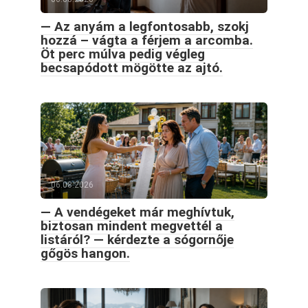
— Az anyám a legfontosabb, szokj
hozzá – vágta a férjem a arcomba.
Öt perc múlva pedig végleg
becsapódott mögötte az ajtó.
06.08.2026
— A vendégeket már meghívtuk,
biztosan mindent megvettél a
listáról? — kérdezte a sógornője
gőgös hangon.