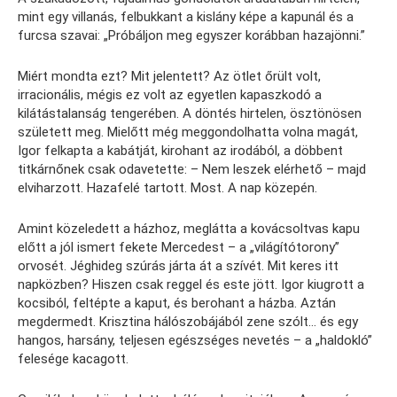
mint egy villanás, felbukkant a kislány képe a kapunál és a
furcsa szavai: „Próbáljon meg egyszer korábban hazajönni.”
Miért mondta ezt? Mit jelentett? Az ötlet őrült volt,
irracionális, mégis ez volt az egyetlen kapaszkodó a
kilátástalanság tengerében. A döntés hirtelen, ösztönösen
született meg. Mielőtt még meggondolhatta volna magát,
Igor felkapta a kabátját, kirohant az irodából, a döbbent
titkárnőnek csak odavetette: – Nem leszek elérhető – majd
elviharzott. Hazafelé tartott. Most. A nap közepén.
Amint közeledett a házhoz, meglátta a kovácsoltvas kapu
előtt a jól ismert fekete Mercedest – a „világítótorony”
orvosét. Jéghideg szúrás járta át a szívét. Mit keres itt
napközben? Hiszen csak reggel és este jött. Igor kiugrott a
kocsiból, feltépte a kaput, és berohant a házba. Aztán
megdermedt. Krisztina hálószobájából zene szólt… és egy
hangos, harsány, teljesen egészséges nevetés – a „haldokló”
felesége kacagott.