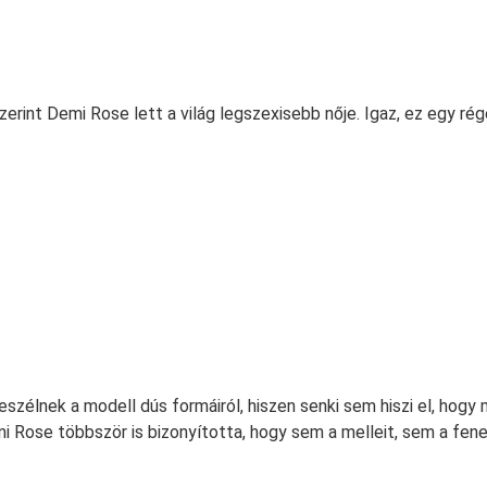
erint Demi Rose lett a világ legszexisebb nője. Igaz, ez egy ré
szélnek a modell dús formáiról, hiszen senki sem hiszi el, hogy
 Rose többször is bizonyította, hogy sem a melleit, sem a fen