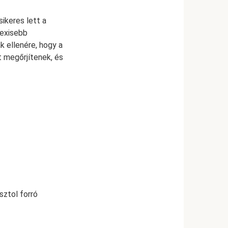
ikeres lett a
zexisebb
k ellenére, hogy a
t megőrjítenek, és
sztol forró