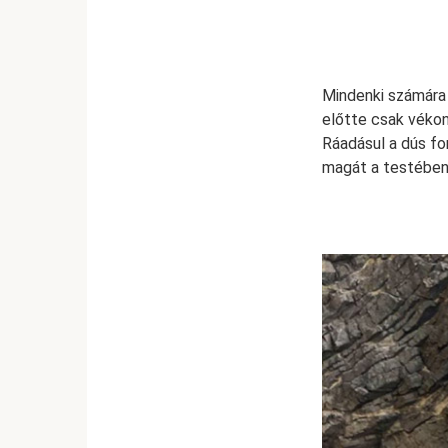
Mindenki számára 
előtte csak véko
Ráadásul a dús fo
magát a testében,