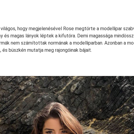
világos, hogy megjelenésével Rose megtörte a modellipar szabv
ny és magas lányok léptek a kifutóra. Demi magassága mindöss
rmák nem számítottak normának a modelliparban. Azonban a mod
 és büszkén mutatja meg rajongóinak bájait.