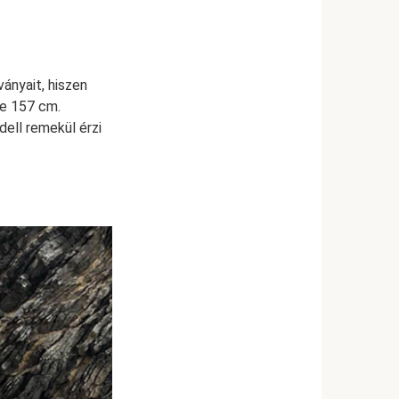
ányait, hiszen
ze 157 cm.
ell remekül érzi