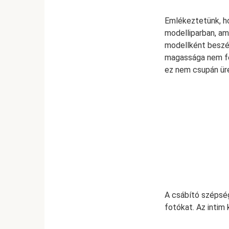
Emlékeztetünk, h
modelliparban, am
modellként beszél
magassága nem fel
ez nem csupán ür
A csábító szépség
fotókat. Az intim 