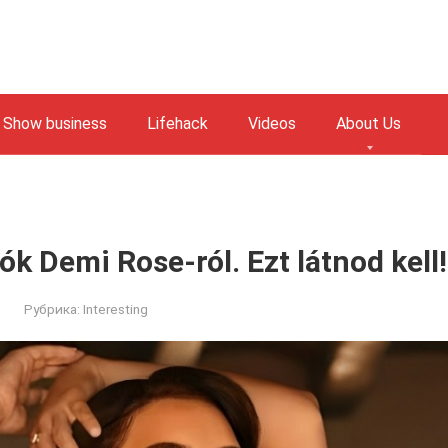
Show business
Lifehack
Videos
About Us
ók Demi Rose-ról. Ezt látnod kell!
Рубрика:
Interesting