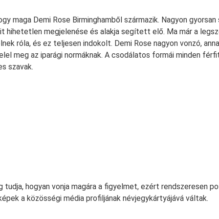
ogy maga Demi Rose Birminghamből származik. Nagyon gyorsan s
it hihetetlen megjelenése és alakja segített elő. Ma már a legs
nek róla, és ez teljesen indokolt. Demi Rose nagyon vonzó, anna
el meg az iparági normáknak. A csodálatos formái minden férfi
es szavak.
 tudja, hogyan vonja magára a figyelmet, ezért rendszeresen po
képek a közösségi média profiljának névjegykártyájává váltak.