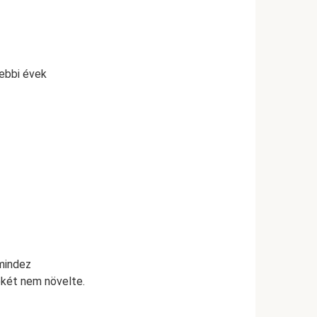
gebbi évek
 mindez
ekét nem növelte.