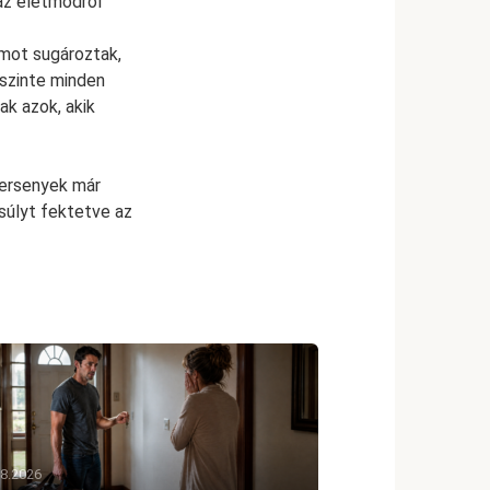
 az életmódról
ámot sugároztak,
 szinte minden
ak azok, akik
 versenyek már
gsúlyt fektetve az
08.2026