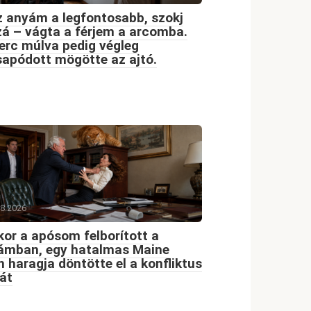
 anyám a legfontosabb, szokj
á – vágta a férjem a arcomba.
erc múlva pedig végleg
apódott mögötte az ajtó.
08.2026
or a apósom felborított a
dámban, egy hatalmas Maine
 haragja döntötte el a konfliktus
át