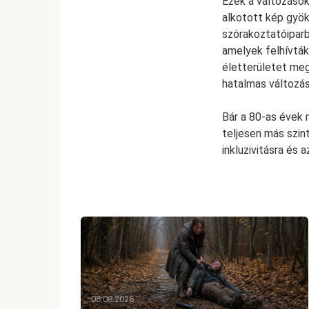
Ezek a változások
alkotott kép gyök
szórakoztatóiparb
amelyek felhívták 
életterületet meg
hatalmas változás
Bár a 80-as évek m
teljesen más szin
inkluzivitásra és 
06.08.2026