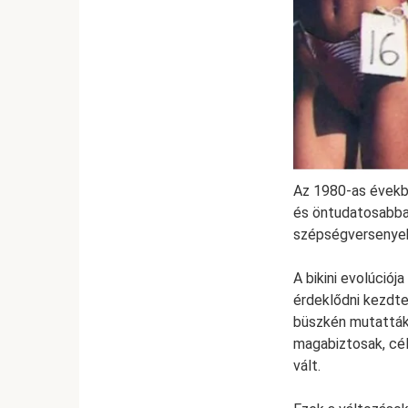
Az 1980-as években
és öntudatosabba
szépségversenyeke
A bikini evolúciój
érdeklődni kezdtek
büszkén mutatták
magabiztosak, cél
vált.