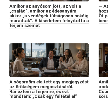
Amikor az anyósom jött, az volt a
— Az
„család”, amikor az édesanyám,
hozz
akkor „a vendégek túlságosan sokáig
Öt p
maradtak”. A kísérletem felnyitotta a
becs
férjem szemét
06.08.2026
06.
A sógornőm elejtett egy megjegyzést
Amik
az örökségem megosztásáról.
iro
Ránéztem a férjemre, és ezt
Coon
mondtam: „Csak egy feltétellel”
sors