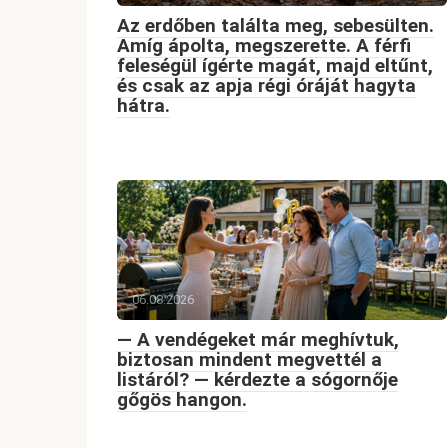
Az erdőben találta meg, sebesülten.
Amíg ápolta, megszerette. A férfi
feleségül ígérte magát, majd eltűnt,
és csak az apja régi óráját hagyta
hátra.
06.08.2026
— A vendégeket már meghívtuk,
biztosan mindent megvettél a
listáról? — kérdezte a sógornője
gőgös hangon.