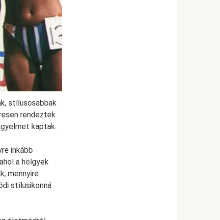
ak, stílusosabbak
eresen rendeztek
igyelmet kaptak.
yre inkább
 ahol a hölgyek
k, mennyire
di stílusikonná