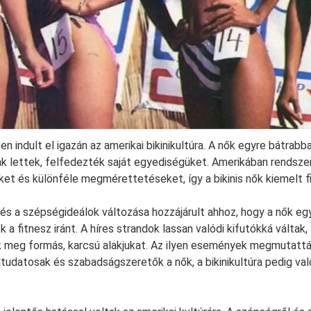
 indult el igazán az amerikai bikinikultúra. A nők egyre bátrabb
k lettek, felfedezték saját egyediségüket. Amerikában rendsz
t és különféle megmérettetéseket, így a bikinis nők kiemelt f
a és a szépségideálok változása hozzájárult ahhoz, hogy a nők eg
 a fitnesz iránt. A híres strandok lassan valódi kifutókká váltak,
 meg formás, karcsú alakjukat. Az ilyen események megmutattá
tudatosak és szabadságszeretők a nők, a bikinikultúra pedig való