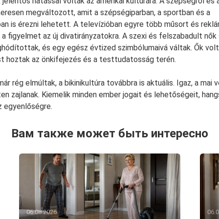
 jelentős hatással voltak az amerikai kultúrára. A szépségről és
eresen megváltozott, amit a szépségiparban, a sportban és a
an is érezni lehetett. A televízióban egyre több műsort és rekl
a figyelmet az új divatirányzatokra. A szexi és felszabadult nők
hódítottak, és egy egész évtized szimbólumaivá váltak. Ők volt
t hoztak az önkifejezés és a testtudatosság terén.
ár rég elmúltak, a bikinikultúra továbbra is aktuális. Igaz, a mai
ten zajlanak. Kiemelik minden ember jogait és lehetőségeit, han
az egyenlőségre.
Вам также может быть интересно
06.08.2026
06.