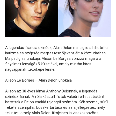
A legendás francia színész, Alain Delon mindig is a hihetetlen
karizma és szépség megtestesítőjeként élt a köztudatban.
Ma pedig az unokája, Alison Le Borges vonzza magára a
figyelmet lenyűgöző külsejével, amely mintha híres
nagyapjának tükörképe lenne.
Alison Le Borges – Alain Delon unokája
Alison az 38 éves lánya Anthony Delonnak, a legendás
színész fiának. A róla készült fotók valódi felfedezésként
hatottak a Delon család rajongói számára. Kék szemei, sűrű
fekete szempillái, büszke tartása és az a jellegzetes, mély
tekintet, amely Alain Delon filmjeiben is visszaköszönt,