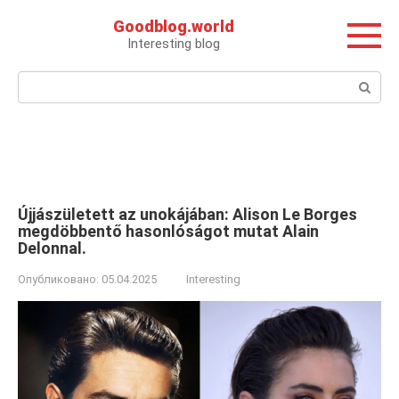
Перейти
Goodblog.world
к
Interesting blog
контенту
Поиск:
Újjászületett az unokájában: Alison Le Borges
megdöbbentő hasonlóságot mutat Alain
Delonnal.
Опубликовано:
05.04.2025
Interesting