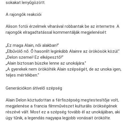
sokakat lenyűgözött.
A rajongók reakciói
Alison fotói érzelmek viharával robbantak be az internetre. A
rajongók elragadtatással kommentálják megjelenését:
„Ez maga Alain, női alakban!”
„Elbűvölő nő. Ő hasonlít leginkább Alainre az örökösök közül.”
„Delon szemei! Ez elképesztő!”
„Alain biztosan büszke lenne az unokájára.”
„A gyerekek nem örökölték Alain szépségét, de az unoka igen,
teljes mértékben.”
Generációkon átívelő szépség
Alain Delon köztudottan a férfiszépség megtestesítője volt,
megjelenése a francia filmművészet kulturális örökségének
részévé vált. Most ez a szépség tovább él az unokájában, aki
úgy tűnik, a legendás nagyapa legjobb vonásait örökölte.