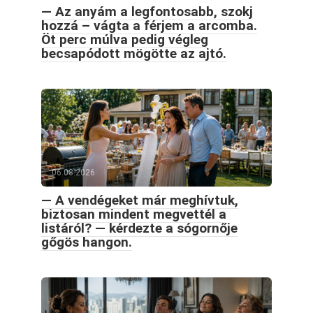
— Az anyám a legfontosabb, szokj
hozzá – vágta a férjem a arcomba.
Öt perc múlva pedig végleg
becsapódott mögötte az ajtó.
06.08.2026
— A vendégeket már meghívtuk,
biztosan mindent megvettél a
listáról? — kérdezte a sógornője
gőgös hangon.