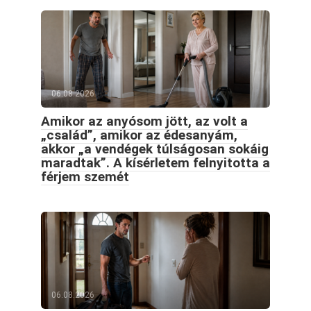
06.08.2026
Amikor az anyósom jött, az volt a
„család”, amikor az édesanyám,
akkor „a vendégek túlságosan sokáig
maradtak”. A kísérletem felnyitotta a
férjem szemét
06.08.2026