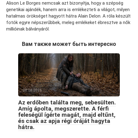
Alison Le Borges nemcsak azt bizonyítja, hogy a szépség
genetikai ajándék, hanem arra is emlékezteti a világot, milyen
hatalmas örökséget hagyott hátra Alain Delon. A róla készült
fotók egyre népszerűbbek, meleg emlékeket ébresztve a nők
millióinak bálványáról.
Вам также может быть интересно
06.08.2026
Az erdőben találta meg, sebesülten.
Amíg ápolta, megszerette. A férfi
feleségül ígérte magát, majd eltűnt,
és csak az apja régi óráját hagyta
hátra.