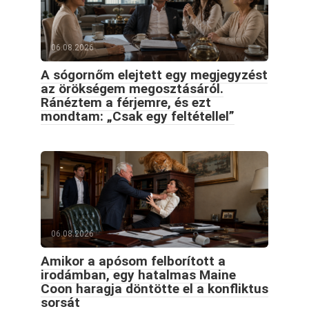
06.08.2026
A sógornőm elejtett egy megjegyzést
az örökségem megosztásáról.
Ránéztem a férjemre, és ezt
mondtam: „Csak egy feltétellel”
06.08.2026
Amikor a apósom felborított a
irodámban, egy hatalmas Maine
Coon haragja döntötte el a konfliktus
sorsát