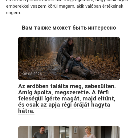
emberekkel veszem körül magam, akik valóban értékelnek
engem.
Вам также может быть интересно
06.08.2026
Az erdőben találta meg, sebesülten.
Amíg ápolta, megszerette. A férfi
feleségül ígérte magát, majd eltűnt,
és csak az apja régi óráját hagyta
hátra.