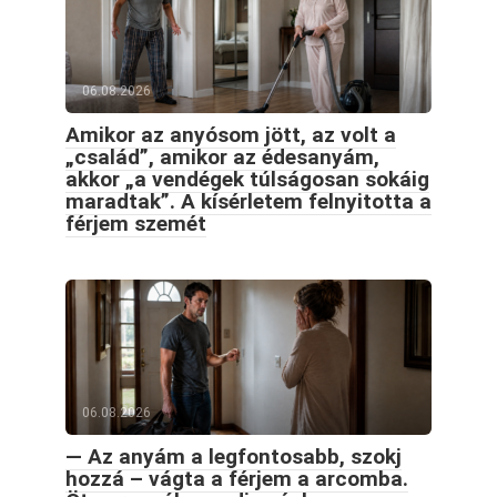
06.08.2026
Amikor az anyósom jött, az volt a
„család”, amikor az édesanyám,
akkor „a vendégek túlságosan sokáig
maradtak”. A kísérletem felnyitotta a
férjem szemét
06.08.2026
— Az anyám a legfontosabb, szokj
hozzá – vágta a férjem a arcomba.