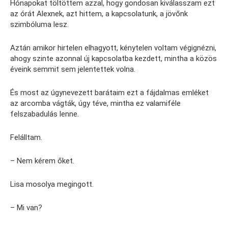
Hónapokat töltöttem azzal, hogy gondosan kiválasszam ezt
az órát Alexnek, azt hittem, a kapcsolatunk, a jövőnk
szimbóluma lesz.
Aztán amikor hirtelen elhagyott, kénytelen voltam végignézni,
ahogy szinte azonnal új kapcsolatba kezdett, mintha a közös
éveink semmit sem jelentettek volna.
És most az úgynevezett barátaim ezt a fájdalmas emléket
az arcomba vágták, úgy téve, mintha ez valamiféle
felszabadulás lenne.
Felálltam.
– Nem kérem őket.
Lisa mosolya megingott.
– Mi van?