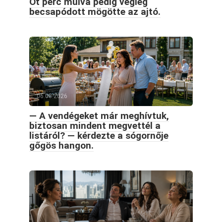
Öt perc múlva pedig végleg
becsapódott mögötte az ajtó.
06.08.2026
— A vendégeket már meghívtuk,
biztosan mindent megvettél a
listáról? — kérdezte a sógornője
gőgös hangon.