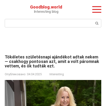
Перейти
Goodblog.world
к
Interesting blog
контенту
Поиск:
Tökéletes születésnapi ajándékot adtak nekem
— csakhogy pontosan azt, amit a volt páromnak
vettem, és ők tudták ezt.
Опубликовано:
04.04.2025
Interesting