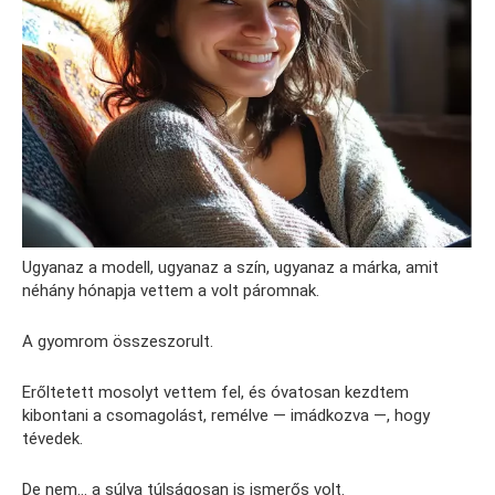
Ugyanaz a modell, ugyanaz a szín, ugyanaz a márka, amit
néhány hónapja vettem a volt páromnak.
A gyomrom összeszorult.
Erőltetett mosolyt vettem fel, és óvatosan kezdtem
kibontani a csomagolást, remélve — imádkozva —, hogy
tévedek.
De nem… a súlya túlságosan is ismerős volt.