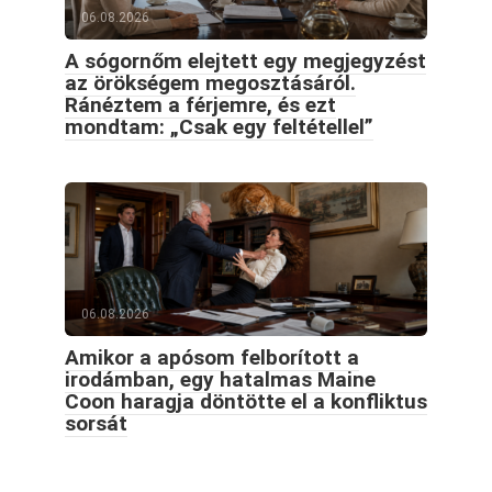
06.08.2026
A sógornőm elejtett egy megjegyzést
az örökségem megosztásáról.
Ránéztem a férjemre, és ezt
mondtam: „Csak egy feltétellel”
06.08.2026
Amikor a apósom felborított a
irodámban, egy hatalmas Maine
Coon haragja döntötte el a konfliktus
sorsát