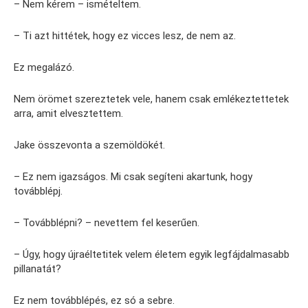
– Nem kérem – ismételtem.
– Ti azt hittétek, hogy ez vicces lesz, de nem az.
Ez megalázó.
Nem örömet szereztetek vele, hanem csak emlékeztettetek
arra, amit elvesztettem.
Jake összevonta a szemöldökét.
– Ez nem igazságos. Mi csak segíteni akartunk, hogy
továbblépj.
– Továbblépni? – nevettem fel keserűen.
– Úgy, hogy újraéltetitek velem életem egyik legfájdalmasabb
pillanatát?
Ez nem továbblépés, ez só a sebre.