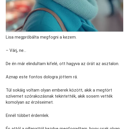
Lisa megpróbálta megfogni a kezem.
– Várj, ne…
De én már elindultam kifelé, ott hagyva az órát az asztalon.
Aznap este fontos dologra jöttem rá.
Túl sokáig voltam olyan emberek között, akik a megtört
szívemet szórakozásnak tekintették, akik sosem vették
komolyan az érzéseimet.
Ennél többet érdemlek.
És attól a pillanattól kezdve megfogadtam, hogy csak olyan