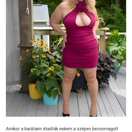
Amikor a barátaim átadták nekem a szépen becsomagolt