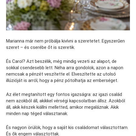
Marianna már nem próbálja kivívni a szeretetet. Egyszerűen
szeret – és cserébe őt is szeretik.
És Carol? Azt beszélik, még mindig vezeti az alapot, de
sokkal csendesebb lett. Néha arra gondolok, azon a napon
nemcsak a pénzét veszítette el. Elveszítette az utolsó
illúzióját is arról, hogy a pénz pótolhatja az emberséget.
Az élet megtanított egy fontos igazságra: az igazi család
nem azokból áll, akikkel vérségi kapcsolatban állsz. Azokból
áll, akik készek kiállni melletted, amikor megaláznak. Akik
minden nap téged választanak.
És nagyon örülök, hogy a saját kis családomat választottam.
És ők engem választottak.