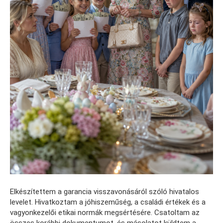
Elkészítettem a garancia visszavonásáról szóló hivatalos
levelet. Hivatkoztam a jóhiszeműség, a családi értékek és a
vagyonkezelői etikai normák megsértésére. Csatoltam az
összes korábbi dokumentumot, és másolatot küldtem a