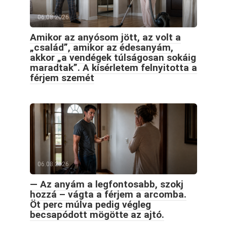
06.08.2026
Amikor az anyósom jött, az volt a
„család”, amikor az édesanyám,
akkor „a vendégek túlságosan sokáig
maradtak”. A kísérletem felnyitotta a
férjem szemét
06.08.2026
— Az anyám a legfontosabb, szokj
hozzá – vágta a férjem a arcomba.
Öt perc múlva pedig végleg
becsapódott mögötte az ajtó.