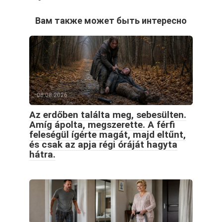
Вам также может быть интересно
06.08.2026
Az erdőben találta meg, sebesülten.
Amíg ápolta, megszerette. A férfi
feleségül ígérte magát, majd eltűnt,
és csak az apja régi óráját hagyta
hátra.