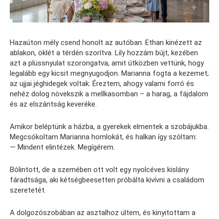
Hazaúton mély csend honolt az autóban. Ethan kinézett az
ablakon, öklét a térdén szorítva. Lily hozzám bújt, kezében
azt a plüssnyulat szorongatva, amit útközben vettünk, hogy
legalább egy kicsit megnyugodjon. Marianna fogta a kezemet;
az ujjai jéghidegek voltak. Éreztem, ahogy valami forró és
nehéz dolog növekszik a mellkasomban – a harag, a fájdalom
és az elszántság keveréke.
Amikor beléptünk a házba, a gyerekek elmentek a szobájukba.
Megcsókoltam Marianna homlokát, és halkan így szóltam:
— Mindent elintézek. Megígérem.
Bólintott, de a szemében ott volt egy nyolcéves kislány
fáradtsága, aki kétségbeesetten próbálta kivívni a családom
szeretetét.
A dolgozószobában az asztalhoz ültem, és kinyitottam a