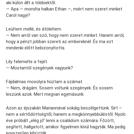
aki külön állt a többiektől.
— Apa — mondta halkan Ethan —, miért nem szeret minket
Carol nagyi?
Leültem mellé, és átöleltem.
— Nem arról van szó, hogy nem szeret minket. Hanem arról,
hogy a pénzt jobban szereti az embereknél. És ma ezt
mindenki előtt bebizonyította.
Lily felemelte a fejét.
— Mostantól szegények vagyunk?
Fájdalmas mosolyra húztam a számat.
— Nem, drágám. Sosem voltunk szegények. És sosem
leszünk azok. Mert megvan egymásunk.
Azon az éjszakán Mariannával sokáig beszélgettünk. Sírt –
nem a sértődöttségtől, hanem a megkönnyebbüléstől. Nyolc
éve próbált „elég jó” lenni a családom számára. Főzött,
segített, hallgatott, amikor figyelmen kívül hagyták. Ma pedig
egyszerűen kihúzták.