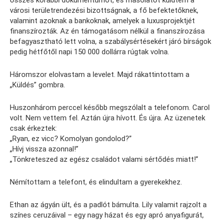
városi területrendezési bizottságnak, a fő befektetőknek,
valamint azoknak a bankoknak, amelyek a luxusprojektjét
finanszírozták. Az én támogatásom nélkül a finanszírozása
befagyasztható lett volna, a szabálysértésekért járó bírságok
pedig hétfőtől napi 150 000 dollárra rúgtak volna.
Háromszor elolvastam a levelet. Majd rákattintottam a
„Küldés” gombra.
Huszonhárom perccel később megszólalt a telefonom. Carol
volt. Nem vettem fel. Aztán újra hívott. És újra. Az üzenetek
csak érkeztek:
„Ryan, ez vicc? Komolyan gondolod?”
„Hívj vissza azonnal!”
„Tönkreteszed az egész családot valami sértődés miatt!”
Némítottam a telefont, és elindultam a gyerekekhez.
Ethan az ágyán ült, és a padlót bámulta. Lily valamit rajzolt a
színes ceruzáival – egy nagy házat és egy apró anyafigurát,