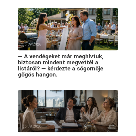
06.08.2026
— A vendégeket már meghívtuk,
biztosan mindent megvettél a
listáról? — kérdezte a sógornője
gőgös hangon.
06.08.2026