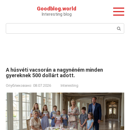
Перейти
Goodblog.world
к
Interesting blog
контенту
Поиск:
A húsvéti vacsorán a nagynéném minden
gyereknek 500 dollárt adott.
Опубликовано:
08.07.2026
Interesting