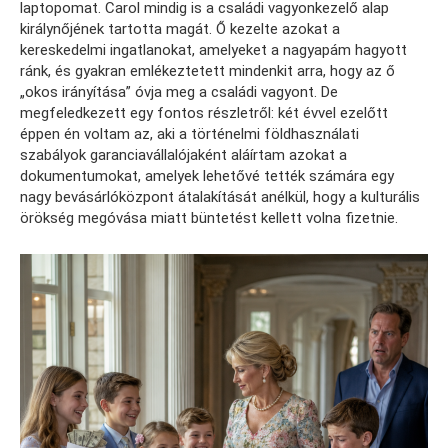
laptopomat. Carol mindig is a családi vagyonkezelő alap
királynőjének tartotta magát. Ő kezelte azokat a
kereskedelmi ingatlanokat, amelyeket a nagyapám hagyott
ránk, és gyakran emlékeztetett mindenkit arra, hogy az ő
„okos irányítása” óvja meg a családi vagyont. De
megfeledkezett egy fontos részletről: két évvel ezelőtt
éppen én voltam az, aki a történelmi földhasználati
szabályok garanciavállalójaként aláírtam azokat a
dokumentumokat, amelyek lehetővé tették számára egy
nagy bevásárlóközpont átalakítását anélkül, hogy a kulturális
örökség megóvása miatt büntetést kellett volna fizetnie.