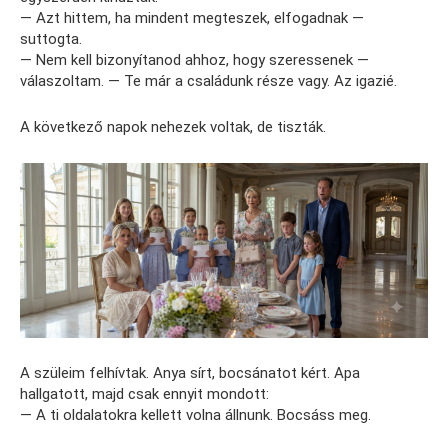
— Azt hittem, ha mindent megteszek, elfogadnak —
suttogta.
— Nem kell bizonyítanod ahhoz, hogy szeressenek —
válaszoltam. — Te már a családunk része vagy. Az igazié.
A következő napok nehezek voltak, de tiszták.
A szüleim felhívtak. Anya sírt, bocsánatot kért. Apa
hallgatott, majd csak ennyit mondott:
— A ti oldalatokra kellett volna állnunk. Bocsáss meg.