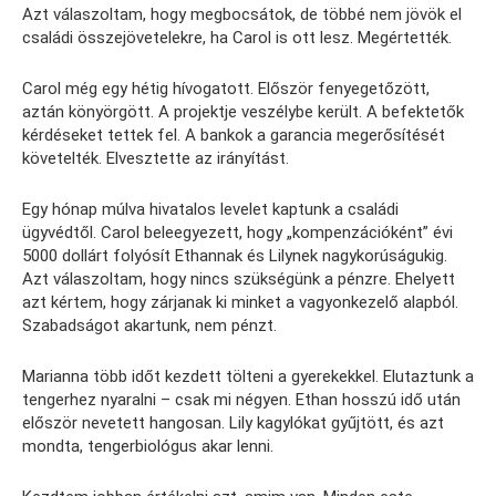
Azt válaszoltam, hogy megbocsátok, de többé nem jövök el
családi összejövetelekre, ha Carol is ott lesz. Megértették.
Carol még egy hétig hívogatott. Először fenyegetőzött,
aztán könyörgött. A projektje veszélybe került. A befektetők
kérdéseket tettek fel. A bankok a garancia megerősítését
követelték. Elvesztette az irányítást.
Egy hónap múlva hivatalos levelet kaptunk a családi
ügyvédtől. Carol beleegyezett, hogy „kompenzációként” évi
5000 dollárt folyósít Ethannak és Lilynek nagykorúságukig.
Azt válaszoltam, hogy nincs szükségünk a pénzre. Ehelyett
azt kértem, hogy zárjanak ki minket a vagyonkezelő alapból.
Szabadságot akartunk, nem pénzt.
Marianna több időt kezdett tölteni a gyerekekkel. Elutaztunk a
tengerhez nyaralni – csak mi négyen. Ethan hosszú idő után
először nevetett hangosan. Lily kagylókat gyűjtött, és azt
mondta, tengerbiológus akar lenni.