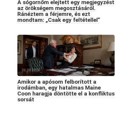
A sógornőm elejtett egy megjegyzést
az örökségem megosztásáról.
Ránéztem a férjemre, és ezt
mondtam: „Csak egy feltétellel”
06.08.2026
Amikor a apósom felborított a
irodámban, egy hatalmas Maine
Coon haragja döntötte el a konfliktus
sorsát