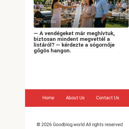
06.08.2026
— A vendégeket már meghívtuk,
biztosan mindent megvettél a
listáról? — kérdezte a sógornője
gőgös hangon.
Home
About Us
Contact Us
© 2026 Goodblog.world All rights reserved