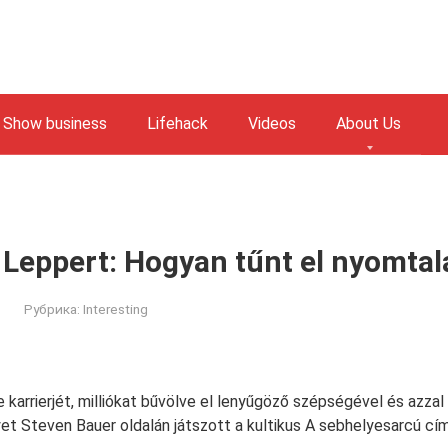
Show business
Lifehack
Videos
About Us
Leppert: Hogyan tűnt el nyomtal
Рубрика:
Interesting
karrierjét, milliókat bűvölve el lenyűgöző szépségével és azzal a
et Steven Bauer oldalán játszott a kultikus A sebhelyesarcú cím