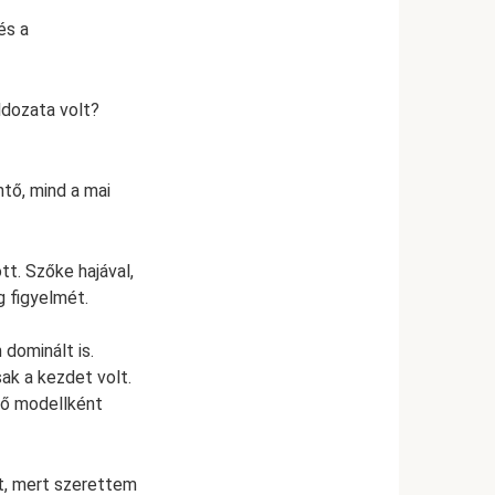
és a
ldozata volt?
tő, mind a mai
t. Szőke hajával,
 figyelmét.
dominált is.
ak a kezdet volt.
vő modellként
t, mert szerettem