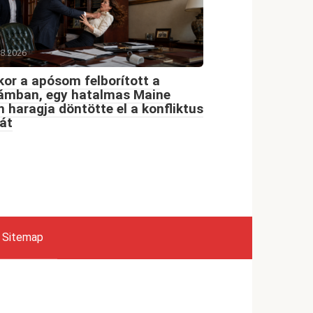
08.2026
or a apósom felborított a
dámban, egy hatalmas Maine
 haragja döntötte el a konfliktus
át
Sitemap