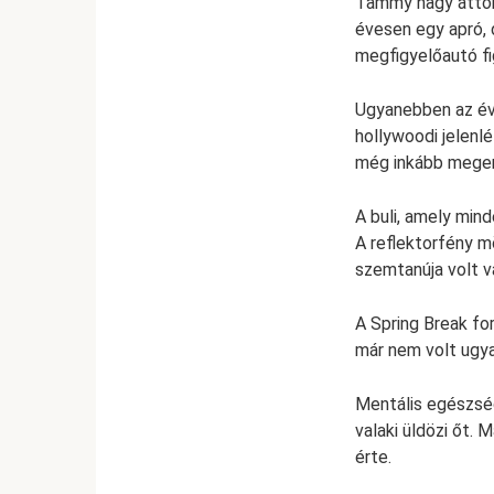
Tammy nagy áttöré
évesen egy apró, d
megfigyelőautó fi
Ugyanebben az évb
hollywoodi jelenlé
még inkább megerő
A buli, amely min
A reflektorfény m
szemtanúja volt v
A Spring Break fo
már nem volt ugy
Mentális egészség
valaki üldözi őt.
érte.