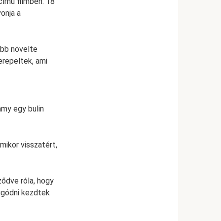
című filmben. 18
onja a
ább növelte
zerepeltek, ami
mmy egy bulin
mikor visszatért,
ődve róla, hogy
aggódni kezdtek