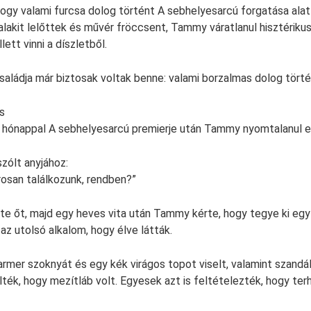
hogy valami furcsa dolog történt A sebhelyesarcú forgatása alatt
alakit lelőttek és művér fröccsent, Tammy váratlanul hisztérikus 
llett vinni a díszletből.
családja már biztosak voltak benne: valami borzalmas dolog törté
s
ny hónappal A sebhelyesarcú premierje után Tammy nyomtalanul e
zólt anyjához:
rosan találkozunk, rendben?”
tte őt, majd egy heves vita után Tammy kérte, hogy tegye ki eg
 az utolsó alkalom, hogy élve látták.
mer szoknyát és egy kék virágos topot viselt, valamint szandá
ték, hogy mezítláb volt. Egyesek azt is feltételezték, hogy terh