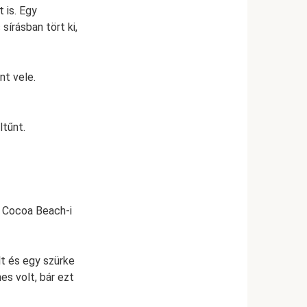
 is. Egy
sírásban tört ki,
nt vele.
ltűnt.
y Cocoa Beach-i
lt és egy szürke
es volt, bár ezt