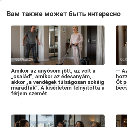
Вам также может быть интересно
06.08.2026
06.
Amikor az anyósom jött, az volt a
— Az
„család”, amikor az édesanyám,
hozz
akkor „a vendégek túlságosan sokáig
Öt p
maradtak”. A kísérletem felnyitotta a
becs
férjem szemét