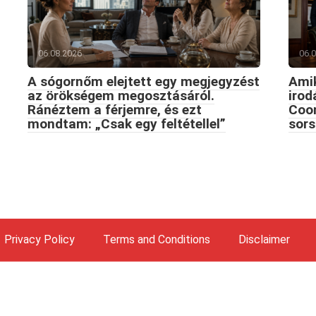
06.08.2026
06.
A sógornőm elejtett egy megjegyzést
Amik
az örökségem megosztásáról.
iro
Ránéztem a férjemre, és ezt
Coon
mondtam: „Csak egy feltétellel”
sors
Privacy Policy
Terms and Conditions
Disclaimer