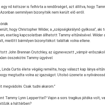
egy nő kétszer is felhívta a rendőrséget, azt állítva, hogy Tam
 Azonban semmilyen bizonyíték nem került elő erről.
óriák
rült, hogy Christopher Wilder, a „szépségkirálynő gyilkosa”, aki 
en, esetleg kapcsolatban állhatott Tammy eltűnésével. Wilder
t, mielőtt bármilyen bizonyítékot találtak volna ellene.
tott John Brennan Crutchley, az úgynevezett „vámpír-erőszakol
lműen összekötni Tammy ügyével.
Linda Curtis élete végéig remélte, hogy választ kap lánya eltű
 hogy megtudta volna az igazságot. Utolsó üzenete a nyilvánosság
t megvádolni. Csak tudni akarom.”
ént Tammy Lynn Lepperttel? Vajon a sors tragikus játéka volt, v
jtőzik a háttérben?