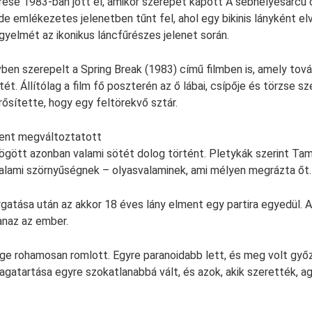
se 1983-ban jött el, amikor szerepet kapott A sebhelyesarcú 
e emlékezetes jelenetben tűnt fel, ahol egy bikinis lányként elv
gyelmét az ikonikus láncfűrészes jelenet során.
en szerepelt a Spring Break (1983) című filmben is, amely tov
tét. Állítólag a film fő poszterén az ő lábai, csípője és törzse s
sítette, hogy egy feltörekvő sztár.
dent megváltoztatott
ögött azonban valami sötét dolog történt. Pletykák szerint Ta
alami szörnyűségnek – olyasvalaminek, ami mélyen megrázta őt.
rgatása után az akkor 18 éves lány elment egy partira egyedül. A
anaz az ember.
e rohamosan romlott. Egyre paranoidabb lett, és meg volt győz
 Magatartása egyre szokatlanabbá vált, és azok, akik szerették, 