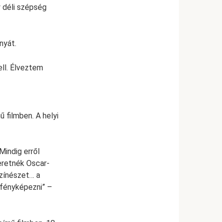
y déli szépség
nyát.
ell. Élveztem
 filmben. A helyi
indig erről
eretnék Oscar-
színészet… a
 fényképezni” –