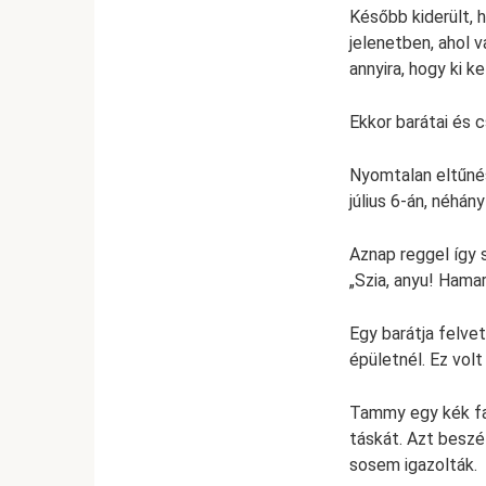
Később kiderült, 
jelenetben, ahol v
annyira, hogy ki ke
Ekkor barátai és 
Nyomtalan eltűné
július 6-án, néhá
Aznap reggel így s
„Szia, anyu! Hama
Egy barátja felve
épületnél. Ez volt
Tammy egy kék far
táskát. Azt beszél
sosem igazolták.