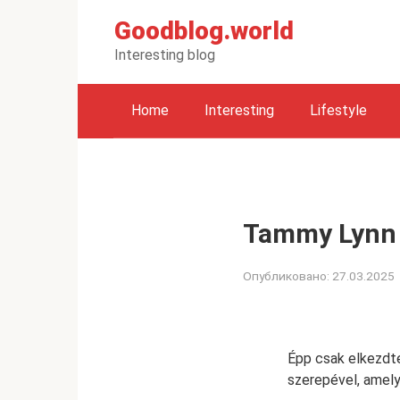
Перейти
Goodblog.world
к
контенту
Interesting blog
Home
Interesting
Lifestyle
Tammy Lynn 
Опубликовано:
27.03.2025
Épp csak elkezdte 
szerepével, amely