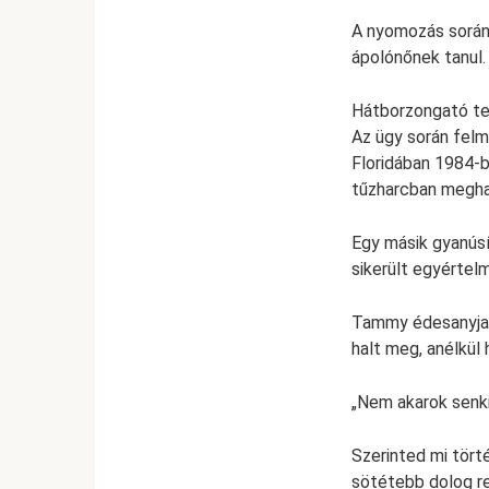
A nyomozás során 
ápolónőnek tanul.
Hátborzongató te
Az ügy során felme
Floridában 1984-b
tűzharcban meghal
Egy másik gyanúsí
sikerült egyérte
Tammy édesanyja, 
halt meg, anélkül
„Nem akarok senki
Szerinted mi tört
sötétebb dolog re