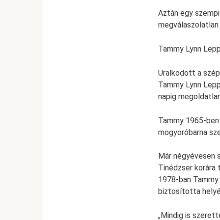
Aztán egy szempil
megválaszolatlan 
Tammy Lynn Lepper
Uralkodott a szé
Tammy Lynn Leppe
napig megoldatlan
Tammy 1965-ben sz
mogyoróbarna sze
Már négyévesen s
Tinédzser korára 
1978-ban Tammy me
biztosította helyé
„Mindig is szeret