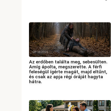
06.08.2026
Az erdőben találta meg, sebesülten.
Amíg ápolta, megszerette. A férfi
feleségül ígérte magát, majd eltűnt,
és csak az apja régi óráját hagyta
hátra.