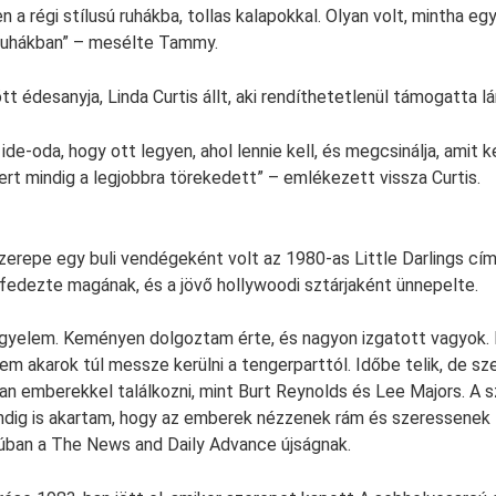
en a régi stílusú ruhákba, tollas kalapokkal. Olyan volt, mintha eg
 ruhákban” – mesélte Tammy.
tt édesanyja, Linda Curtis állt, aki rendíthetetlenül támogatta lá
ide-oda, hogy ott legyen, ahol lennie kell, és megcsinálja, amit k
mert mindig a legjobbra törekedett” – emlékezett vissza Curtis.
erepe egy buli vendégeként volt az 1980-as Little Darlings című
fedezte magának, és a jövő hollywoodi sztárjaként ünnepelte.
gyelem. Keményen dolgoztam érte, és nagyon izgatott vagyok. M
m akarok túl messze kerülni a tengerparttól. Időbe telik, de sz
lyan emberekkel találkozni, mint Burt Reynolds és Lee Majors. A 
ndig is akartam, hogy az emberek nézzenek rám és szeressenek
úban a The News and Daily Advance újságnak.