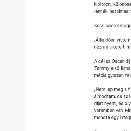
kiöltözni, különös
lennék, hatalmas
Korai sikerei mögö
„Állandóan vittem 
nézni a sikereit, 
A cél az Oscar-díj
Tammy első filmsz
média gyorsan fel
„Nem lep meg a fi
álmodtam, de sose
díjat nyerni, és o
véremben van. Mi
mondta egy interj