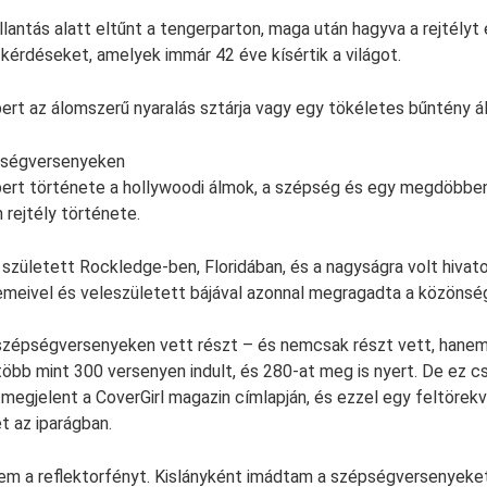
lantás alatt eltűnt a tengerparton, maga után hagyva a rejtélyt 
kérdéseket, amelyek immár 42 éve kísértik a világot.
t az álomszerű nyaralás sztárja vagy egy tökéletes bűntény á
pségversenyeken
rt története a hollywoodi álmok, a szépség és egy megdöbben
 rejtély története.
ületett Rockledge-ben, Floridában, és a nagyságra volt hivatot
meivel és veleszületett bájával azonnal megragadta a közönség
zépségversenyeken vett részt – és nemcsak részt vett, hanem 
több mint 300 versenyen indult, és 280-at meg is nyert. De ez cs
gjelent a CoverGirl magazin címlapján, és ezzel egy feltörek
t az iparágban.
tem a reflektorfényt. Kislányként imádtam a szépségversenyeke