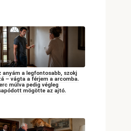
08.2026
 anyám a legfontosabb, szokj
á – vágta a férjem a arcomba.
erc múlva pedig végleg
apódott mögötte az ajtó.