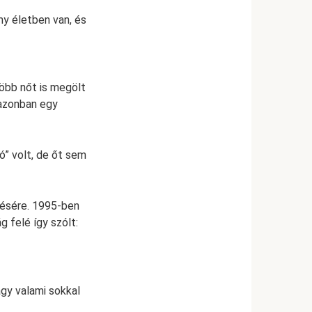
my életben van, és
több nőt is megölt
 azonban egy
ó” volt, de őt sem
nésére. 1995-ben
 felé így szólt:
agy valami sokkal