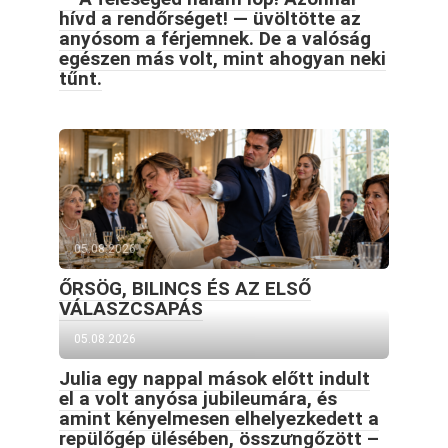
hívd a rendőrséget! — üvöltötte az
anyósom a férjemnek. De a valóság
egészen más volt, mint ahogyan neki
tűnt.
05.08.2026
ŐRSÖG, BILINCS ÉS AZ ELSŐ
VÁLASZCSAPÁS
05.08.2026
Julia egy nappal mások előtt indult
el a volt anyósa jubileumára, és
amint kényelmesen elhelyezkedett a
repülőgép ülésében, összưngőzött –