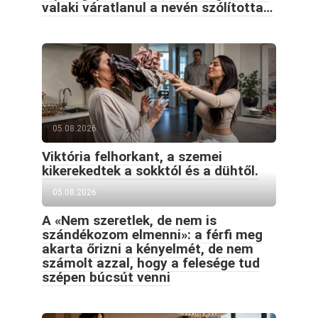
valaki váratlanul a nevén szólította…
05.08.2026
Viktória felhorkant, a szemei
kikerekedtek a sokktól és a dühtől.
05.08.2026
A «Nem szeretlek, de nem is
szándékozom elmenni»: a férfi meg
akarta őrizni a kényelmét, de nem
számolt azzal, hogy a felesége tud
szépen búcsút venni