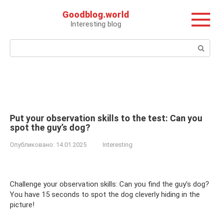
Перейти
Goodblog.world
к
Interesting blog
контенту
Поиск:
Put your observation skills to the test: Can you
spot the guy’s dog?
Опубликовано:
14.01.2025
Interesting
Challenge your observation skills: Can you find the guy’s dog?
You have 15 seconds to spot the dog cleverly hiding in the
picture!