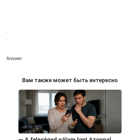
.
.
.
.
.
.
Answer:
Вам также может быть интересно
06.08.2026
— A feleséged nálam lop! Azonnal