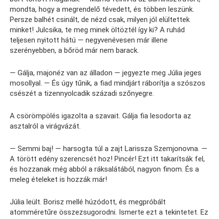
mondta, hogy a megrendelő tévedett, és többen leszünk.
Persze balhét csinált, de nézd csak, milyen jól elültettek
minket! Julcsika, te meg minek öltöztél így ki? A ruhád
teljesen nyitott hátú — negyvenévesen már illene
szerényebben, a bőröd már nem barack.
— Gálja, majonéz van az álladon — jegyezte meg Júlia jeges
mosollyal. — És úgy tűnik, a fiad mindjárt ráborítja a szószos
csészét a tizennyolcadik századi szőnyegre.
A csörömpölés igazolta a szavait. Gálja fia lesodorta az
asztalról a virágvázát.
— Semmi baj! — harsogta túl a zajt Larissza Szemjonovna. —
A törött edény szerencsét hoz! Pincér! Ezt itt takarítsák fel,
és hozzanak még abból a ráksalátából, nagyon finom. És a
meleg ételeket is hozzák már!
Júlia leült. Borisz mellé húzódott, és megpróbált
atomméretűre összezsugorodni. Ismerte ezt a tekintetet. Ez