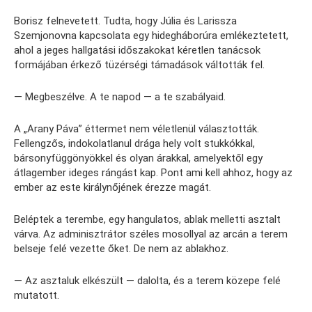
Borisz felnevetett. Tudta, hogy Júlia és Larissza
Szemjonovna kapcsolata egy hidegháborúra emlékeztetett,
ahol a jeges hallgatási időszakokat kéretlen tanácsok
formájában érkező tüzérségi támadások váltották fel.
— Megbeszélve. A te napod — a te szabályaid.
A „Arany Páva” éttermet nem véletlenül választották.
Fellengzős, indokolatlanul drága hely volt stukkókkal,
bársonyfüggönyökkel és olyan árakkal, amelyektől egy
átlagember ideges rángást kap. Pont ami kell ahhoz, hogy az
ember az este királynőjének érezze magát.
Beléptek a terembe, egy hangulatos, ablak melletti asztalt
várva. Az adminisztrátor széles mosollyal az arcán a terem
belseje felé vezette őket. De nem az ablakhoz.
— Az asztaluk elkészült — dalolta, és a terem közepe felé
mutatott.