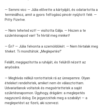
— Semmi vicc — Júlia elővette a kártyáját, és odatartotta a
terminálhoz, amit a gyors felfogású pincér nyújtott felé. —
Pitty. Fizetve.
— Nem teheted ezt! — visította Gálja. — Hiszen a te
születésnapod van! Te hívtál meg minket!
— Én? — Júlia felvonta a szemöldökét. — Nem hívtalak meg
titeket. Ti mondtátok: „Meglepetés!”
Felállt, megigazította a ruháját, és felülről nézett az
anyósára.
— Meghívás nélkül rontottatok rá az ünnepemre. Olyan
ételeket rendeltetek, amiket nem én választottam.
Udvariatlanok voltatok és megsértettetek a saját
születésnapomon. Úgyhogy, drágáim: a meglepetés
nagyszerű dolog. De jegyezzétek meg a szabályt — a
meglepetést az fizeti, aki szervezi.