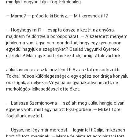
mindjárt nagyon fájni fog. Erkölcsileg.
— Mama? — préselte ki Borisz. — Mit keresnek itt?
— Hogyhogy mit? — csapta össze a kezét az anyósa,
majdnem feldöntve a borospoharat. — A szeretett menyem
jubileuma van! Ugye nem gondoltad, hogy egy ilyen napon
egyedül hagyjuk a szegénykét? Család vagyunk! Gyertek,
üljetek le! Már egy kicsit el is kezdtük, amíg rátok vártunk.
Júlia lassan az asztalhoz lépett. Az asztal roskadozott.
Tokhal, húsos különlegességek, egy egész sor drága konyak,
osztrigák, amelyekre Vitya bácsi gyanakodva nézett, de
markológép-lelkesedéssel ette őket.
— Larissza Szemjonovna — szólalt meg Júlia, hangja olyan
egyenes volt, mint egy halott EKG-görbéje. — Mi két főre
foglaltunk asztalt.
— Ugyan, ne légy már morcos! — legyintett Gálja, miközben
bort töltött magának. — Mama felhívta az adminisztrátort,