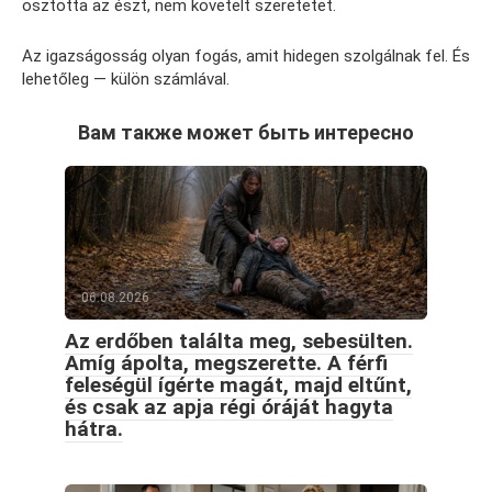
osztotta az észt, nem követelt szeretetet.
Az igazságosság olyan fogás, amit hidegen szolgálnak fel. És
lehetőleg — külön számlával.
Вам также может быть интересно
06.08.2026
Az erdőben találta meg, sebesülten.
Amíg ápolta, megszerette. A férfi
feleségül ígérte magát, majd eltűnt,
és csak az apja régi óráját hagyta
hátra.