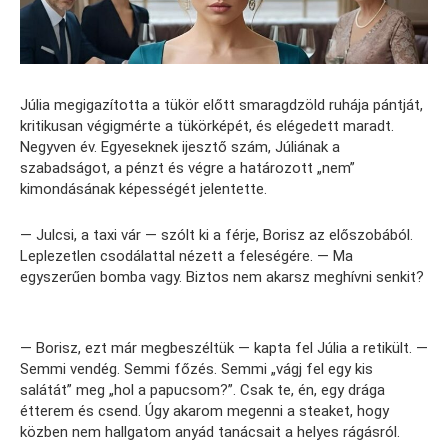
Júlia megigazította a tükör előtt smaragdzöld ruhája pántját,
kritikusan végigmérte a tükörképét, és elégedett maradt.
Negyven év. Egyeseknek ijesztő szám, Júliának a
szabadságot, a pénzt és végre a határozott „nem”
kimondásának képességét jelentette.
— Julcsi, a taxi vár — szólt ki a férje, Borisz az előszobából.
Leplezetlen csodálattal nézett a feleségére. — Ma
egyszerűen bomba vagy. Biztos nem akarsz meghívni senkit?
— Borisz, ezt már megbeszéltük — kapta fel Júlia a retikült. —
Semmi vendég. Semmi főzés. Semmi „vágj fel egy kis
salátát” meg „hol a papucsom?”. Csak te, én, egy drága
étterem és csend. Úgy akarom megenni a steaket, hogy
közben nem hallgatom anyád tanácsait a helyes rágásról.