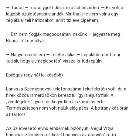
— Tudod — mosolygott Júlia, ezúttal őszintén. — Ez volt a
legjobb születésnapi ajándék. Mintha letettem volna egy
téglákkal teli hátizsákot, amit tíz éve cipeltem.
— Ezt nem fogják megbocsátani nekünk — jegyezte meg
Borisz félmosollyal.
— Nagyon remélem — felelte Júlia. — Legalább most már
tudják, hogy a „meglepetés” vissza is tud repülni.
Epilógus (egy héttel később)
Larissza Szemjonovna telefonszáma feketelistán volt, de a
hírek közös ismerősökön keresztül így is eljutottak. A
„vendégeket” gyors és kegyetlen elszámolás érte.
Természetesen nem volt náluk elég pénz. A botrány két órán
át tartott.
Az üzletvezető elvhű embernek bizonyult. Végül Vitya
bácsinak zálogban ott kellett hagynia az aranyóráját (a