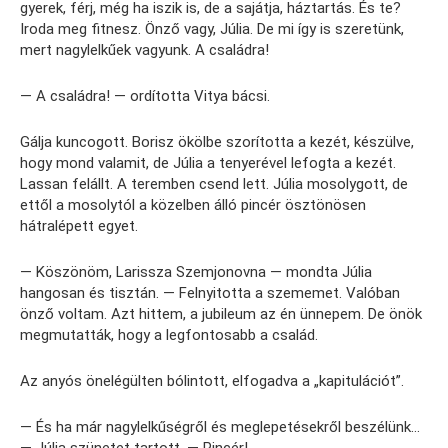
gyerek, férj, még ha iszik is, de a sajátja, háztartás. És te?
Iroda meg fitnesz. Önző vagy, Júlia. De mi így is szeretünk,
mert nagylelkűek vagyunk. A családra!
— A családra! — ordította Vitya bácsi.
Gálja kuncogott. Borisz ökölbe szorította a kezét, készülve,
hogy mond valamit, de Júlia a tenyerével lefogta a kezét.
Lassan felállt. A teremben csend lett. Júlia mosolygott, de
ettől a mosolytól a közelben álló pincér ösztönösen
hátralépett egyet.
— Köszönöm, Larissza Szemjonovna — mondta Júlia
hangosan és tisztán. — Felnyitotta a szememet. Valóban
önző voltam. Azt hittem, a jubileum az én ünnepem. De önök
megmutatták, hogy a legfontosabb a család.
Az anyós önelégülten bólintott, elfogadva a „kapitulációt”.
— És ha már nagylelkűségről és meglepetésekről beszélünk…
— Júlia szünetet tartott. — Pincér!