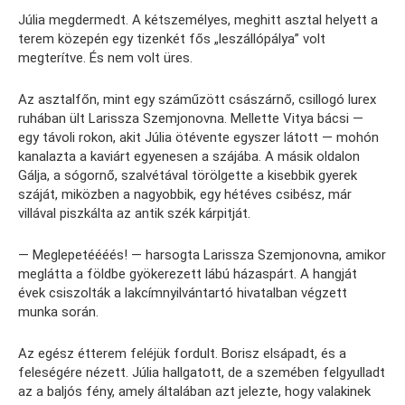
Júlia megdermedt. A kétszemélyes, meghitt asztal helyett a
terem közepén egy tizenkét fős „leszállópálya” volt
megterítve. És nem volt üres.
Az asztalfőn, mint egy száműzött császárnő, csillogó lurex
ruhában ült Larissza Szemjonovna. Mellette Vitya bácsi —
egy távoli rokon, akit Júlia ötévente egyszer látott — mohón
kanalazta a kaviárt egyenesen a szájába. A másik oldalon
Gálja, a sógornő, szalvétával törölgette a kisebbik gyerek
száját, miközben a nagyobbik, egy hétéves csibész, már
villával piszkálta az antik szék kárpitját.
— Meglepetéééés! — harsogta Larissza Szemjonovna, amikor
meglátta a földbe gyökerezett lábú házaspárt. A hangját
évek csiszolták a lakcímnyilvántartó hivatalban végzett
munka során.
Az egész étterem feléjük fordult. Borisz elsápadt, és a
feleségére nézett. Júlia hallgatott, de a szemében felgyulladt
az a baljós fény, amely általában azt jelezte, hogy valakinek