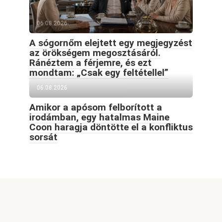
06.08.2026
A sógornőm elejtett egy megjegyzést
az örökségem megosztásáról.
Ránéztem a férjemre, és ezt
mondtam: „Csak egy feltétellel”
06.08.2026
Amikor a apósom felborított a
irodámban, egy hatalmas Maine
Coon haragja döntötte el a konfliktus
sorsát
© 2026 Goodblog.world All rights reserved