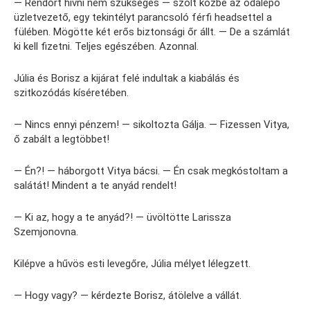
— Rendőrt hívni nem szükséges — szólt közbe az odalépő
üzletvezető, egy tekintélyt parancsoló férfi headsettel a
fülében. Mögötte két erős biztonsági őr állt. — De a számlát
ki kell fizetni. Teljes egészében. Azonnal.
Júlia és Borisz a kijárat felé indultak a kiabálás és
szitkozódás kíséretében.
— Nincs ennyi pénzem! — sikoltozta Gálja. — Fizessen Vitya,
ő zabált a legtöbbet!
— Én?! — háborgott Vitya bácsi. — Én csak megkóstoltam a
salátát! Mindent a te anyád rendelt!
— Ki az, hogy a te anyád?! — üvöltötte Larissza
Szemjonovna.
Kilépve a hűvös esti levegőre, Júlia mélyet lélegzett.
— Hogy vagy? — kérdezte Borisz, átölelve a vállát.