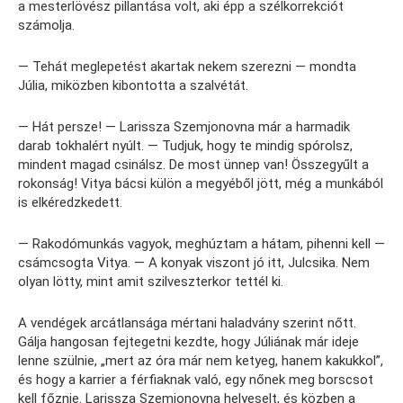
a mesterlövész pillantása volt, aki épp a szélkorrekciót
számolja.
— Tehát meglepetést akartak nekem szerezni — mondta
Júlia, miközben kibontotta a szalvétát.
— Hát persze! — Larissza Szemjonovna már a harmadik
darab tokhalért nyúlt. — Tudjuk, hogy te mindig spórolsz,
mindent magad csinálsz. De most ünnep van! Összegyűlt a
rokonság! Vitya bácsi külön a megyéből jött, még a munkából
is elkéredzkedett.
— Rakodómunkás vagyok, meghúztam a hátam, pihenni kell —
csámcsogta Vitya. — A konyak viszont jó itt, Julcsika. Nem
olyan lötty, mint amit szilveszterkor tettél ki.
A vendégek arcátlansága mértani haladvány szerint nőtt.
Gálja hangosan fejtegetni kezdte, hogy Júliának már ideje
lenne szülnie, „mert az óra már nem ketyeg, hanem kakukkol”,
és hogy a karrier a férfiaknak való, egy nőnek meg borscsot
kell főznie. Larissza Szemjonovna helyeselt, és közben a