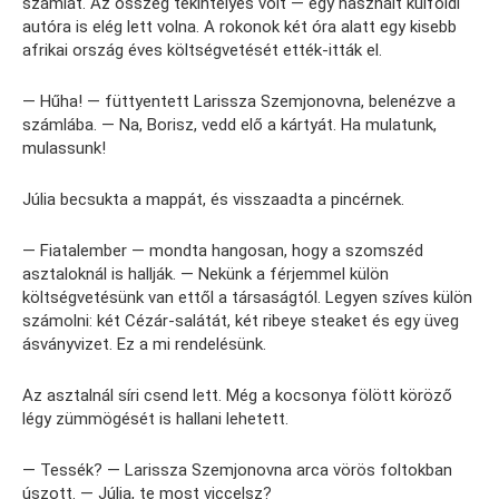
számlát. Az összeg tekintélyes volt — egy használt külföldi
autóra is elég lett volna. A rokonok két óra alatt egy kisebb
afrikai ország éves költségvetését ették-itták el.
— Hűha! — füttyentett Larissza Szemjonovna, belenézve a
számlába. — Na, Borisz, vedd elő a kártyát. Ha mulatunk,
mulassunk!
Júlia becsukta a mappát, és visszaadta a pincérnek.
— Fiatalember — mondta hangosan, hogy a szomszéd
asztaloknál is hallják. — Nekünk a férjemmel külön
költségvetésünk van ettől a társaságtól. Legyen szíves külön
számolni: két Cézár-salátát, két ribeye steaket és egy üveg
ásványvizet. Ez a mi rendelésünk.
Az asztalnál síri csend lett. Még a kocsonya fölött köröző
légy zümmögését is hallani lehetett.
— Tessék? — Larissza Szemjonovna arca vörös foltokban
úszott. — Júlia, te most viccelsz?