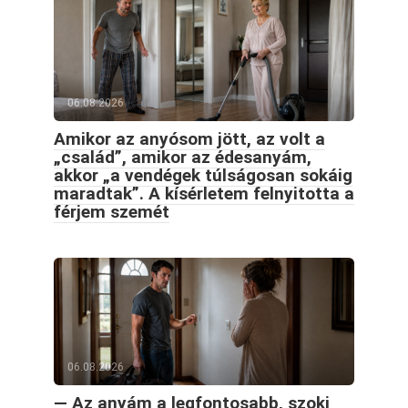
06.08.2026
Amikor az anyósom jött, az volt a
„család”, amikor az édesanyám,
akkor „a vendégek túlságosan sokáig
maradtak”. A kísérletem felnyitotta a
férjem szemét
06.08.2026
— Az anyám a legfontosabb, szokj