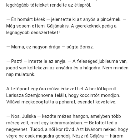
legdrágább tételeket rendelte az étlapról.
— Én homárt kérek — jelentette ki az anyós a pincérnek. —
Még sosem ettem. Gáljának is. A gyerekeknek pedig a
legnagyobb desszerteket!
— Mama, ez nagyon drága — súgta Borisz.
— Pszt! — intette le az anyja. — A feleséged jubileuma van,
jogod van költekezni az anyádra és a húgodra. Nem minden
nap mulatunk.
A tetőpont egy óra múlva érkezett el. A bortól kipirult
Larissza Szemjonovna felállt, hogy koccintót mondjon.
Villával megkocogtatta a poharat, csendet követelve.
— Nos, Juliska — kezdte mézes hangon, amelyben több
méreg volt, mint egy kobramarásban. — Betöltötted a
negyvenet. Tudod, a női kor rövid. Azt kívánom neked, hogy
végre ne csak magadra gondolj. Nézz rá Gáljára — három