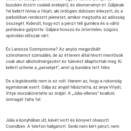
büszkén őrzött családi ereklyét), és elismervényt írt. Gáljának
fel kellett hívnia a férjét, aki ördögien dühösen érkezett, és a
parkolóban rendezett jelenetet, amikor megtudta az adósság
összegét. Kiderült, hogy ezt a pénzt téli gumikra és a váltó
javítására gyűjtötte. Gáljára hosszú és örömtelen, szigorú
spórolási időszak várt.
És Larissza Szemjonovna? Az anyós megpróbált
szívrohamot szimulálni, de az étterem által hívott mentősök
csak akut alkoholmérgezést és túlevést állapítottak meg. Ki
kellett ürítenie a „perselyét”, amit új bundára tett félre.
De a legédesebb nem is ez volt. Hanem az, hogy a rokonság
egymásnak esett. Gálja az anyját hibáztatta, az anya Vityát,
Vitya visszakövetelte az óráját. A „Júlia-ellenes” koalíció
önmagát falta fel.
Júlia a konyhában ült, kávét ivott és könyvet olvasott.
Csendben. A telefon hallgatott. Senki nem kért pénzt, nem