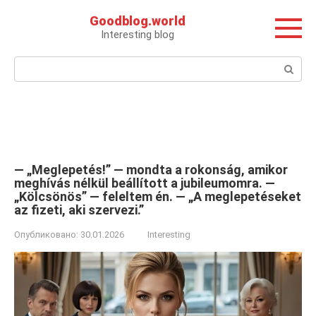
Перейти
Goodblog.world
к
Interesting blog
контенту
Поиск:
— „Meglepetés!” — mondta a rokonság, amikor
meghívás nélkül beállított a jubileumomra. —
„Kölcsönös” — feleltem én. — „A meglepetéseket
az fizeti, aki szervezi.”
Опубликовано:
30.01.2026
Interesting