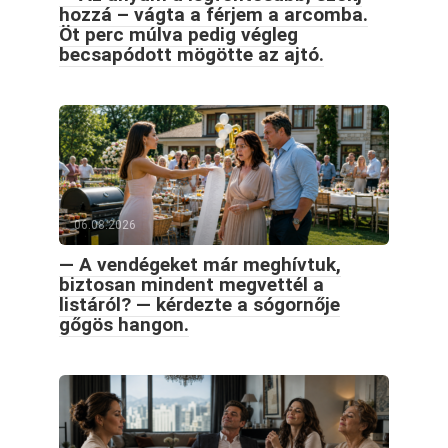
hozzá – vágta a férjem a arcomba.
Öt perc múlva pedig végleg
becsapódott mögötte az ajtó.
06.08.2026
— A vendégeket már meghívtuk,
biztosan mindent megvettél a
listáról? — kérdezte a sógornője
gőgös hangon.