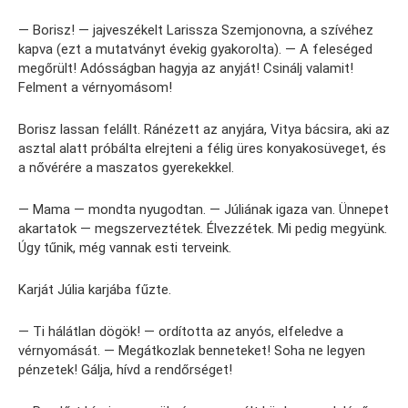
— Borisz! — jajveszékelt Larissza Szemjonovna, a szívéhez
kapva (ezt a mutatványt évekig gyakorolta). — A feleséged
megőrült! Adósságban hagyja az anyját! Csinálj valamit!
Felment a vérnyomásom!
Borisz lassan felállt. Ránézett az anyjára, Vitya bácsira, aki az
asztal alatt próbálta elrejteni a félig üres konyakosüveget, és
a nővérére a maszatos gyerekekkel.
— Mama — mondta nyugodtan. — Júliának igaza van. Ünnepet
akartatok — megszerveztétek. Élvezzétek. Mi pedig megyünk.
Úgy tűnik, még vannak esti terveink.
Karját Júlia karjába fűzte.
— Ti hálátlan dögök! — ordította az anyós, elfeledve a
vérnyomását. — Megátkozlak benneteket! Soha ne legyen
pénzetek! Gálja, hívd a rendőrséget!