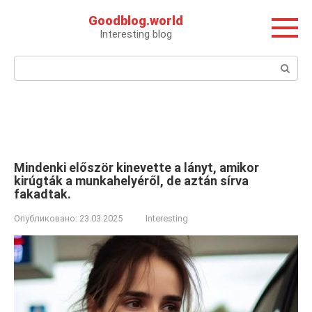
Перейти
Goodblog.world
к
Interesting blog
контенту
Поиск:
Mindenki először kinevette a lányt, amikor
kirúgták a munkahelyéről, de aztán sírva
fakadtak.
Опубликовано:
23.03.2025
Interesting