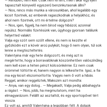
— Rendben, nem kell. Csak nem értem, miért akar egy ilyen
tapasztalt könyvelő egyszerű benzinkutasnak állni?
— Nos, nincs más munka a városunkban, ahol legalább egy
kicsit fizetnek, az emberek ragaszkodnak a helyükhöz, és
ahol nem fizetnek, ott mi értelme dolgozni?
— Nos, igen, figyelj, ha nem bírod vagy hibázol, azonnal
repülsz. Normális fizetésünk van, úgyhogy gyorsan találunk
helyetted valakit.
Valja egy szót sem szólt ellene, és nem is kezdte el
győzködni ezt a kövér arcú pulykát, hogy ő nem olyan, túl sok
lenne a megtiszteltetés.
Valentyina már egy hete dolgozott, és még azt is
megértette, hogy a borravalóknak köszönhetően valószínűleg
nem kell ezen a héten pénzt kölcsönkérnie. Ez nem csak
örömmel töltötte el, hanem nagyon is lelkesítette. Igaz, a fia
ma egy kicsit elszomorította. Vagyis nem ő volt a hibás.
Reggel, amikor reggeliztek, Makszim azt mondta:
— Anya, van egy dolog… — Megakadt, Valja pedig abbahagyta
a rágást. — Nos, jobb, ha megmutatom, mint ha
elmagyarázom. Felállt az asztaltól, és egy sportcipővel tért
vissza.
Ez volt az, amitől Valentyina a legjobban félt. A dolgok