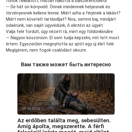
főnök felkiáltott, miután hallotta a balszerencséiről:
— De hát ön könyvelő. Önnek mindennek helyesnek és
törvényesnek kellene lennie. Miért adta a férjének a lakást?
Miért nem követelt tartásdíjat? Nos, semmi baj, mindjárt
odaérünk, van saját ügyvédünk, ő elintézi az ügyét.
Valja felé fordult, úgy nézett rá, mint egy földönkívülire:
— Nagyon köszönöm. El sem tudja képzelni, mit tett most
értem. Egyszerűen megnyitotta az ajtót egy új élet felé.
Megígérem, nem fogok csalódást okozni.
Вам также может быть интересно
06.08.2026
Az erdőben találta meg, sebesülten.
Amíg ápolta, megszerette. A férfi