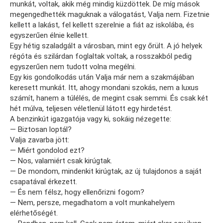
munkát, voltak, akik még mindig küzdöttek. De míg mások
megengedhették maguknak a válogatást, Valja nem. Fizetnie
kellett a lakást, fel kellett szerelnie a fiát az iskolába, és
egyszerűen élnie kellett.
Egy hétig szaladgált a városban, mint egy őrült. A jó helyek
régóta és szilárdan foglaltak voltak, a rosszakból pedig
egyszerűen nem tudott volna megélni.
Egy kis gondolkodás után Valja már nem a szakmájában
keresett munkát. Itt, ahogy mondani szokás, nem a luxus
számít, hanem a túlélés, de megint csak semmi. És csak két
hét múlva, teljesen véletlenül látott egy hirdetést.
A benzinkút igazgatója vagy ki, sokáig nézegette:
— Biztosan loptál?
Valja zavarba jött:
— Miért gondolod ezt?
— Nos, valamiért csak kirúgtak.
— De mondom, mindenkit kirúgtak, az új tulajdonos a saját
csapatával érkezett.
— És nem félsz, hogy ellenőrizni fogom?
— Nem, persze, megadhatom a volt munkahelyem
elérhetőségét.