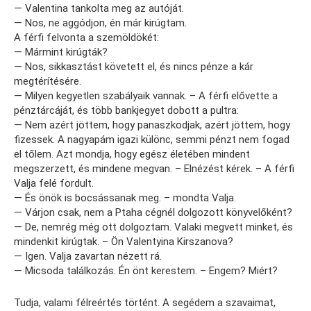
— Valentina tankolta meg az autóját.
— Nos, ne aggódjon, én már kirúgtam.
A férfi felvonta a szemöldökét:
— Mármint kirúgták?
— Nos, sikkasztást követett el, és nincs pénze a kár
megtérítésére.
— Milyen kegyetlen szabályaik vannak. – A férfi elővette a
pénztárcáját, és több bankjegyet dobott a pultra:
— Nem azért jöttem, hogy panaszkodjak, azért jöttem, hogy
fizessek. A nagyapám igazi különc, semmi pénzt nem fogad
el tőlem. Azt mondja, hogy egész életében mindent
megszerzett, és mindene megvan. – Elnézést kérek. – A férfi
Valja felé fordult.
— És önök is bocsássanak meg. – mondta Valja.
— Várjon csak, nem a Ptaha cégnél dolgozott könyvelőként?
— De, nemrég még ott dolgoztam. Valaki megvett minket, és
mindenkit kirúgtak. – Ön Valentyina Kirszanova?
— Igen. Valja zavartan nézett rá.
— Micsoda találkozás. Én önt kerestem. – Engem? Miért?
Tudja, valami félreértés történt. A segédem a szavaimat,