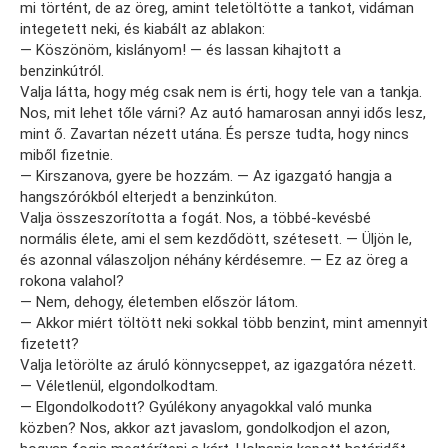
mi történt, de az öreg, amint teletöltötte a tankot, vidáman
integetett neki, és kiabált az ablakon:
— Köszönöm, kislányom! — és lassan kihajtott a
benzinkútról.
Valja látta, hogy még csak nem is érti, hogy tele van a tankja.
Nos, mit lehet tőle várni? Az autó hamarosan annyi idős lesz,
mint ő. Zavartan nézett utána. És persze tudta, hogy nincs
miből fizetnie.
— Kirszanova, gyere be hozzám. — Az igazgató hangja a
hangszórókból elterjedt a benzinkúton.
Valja összeszorította a fogát. Nos, a többé-kevésbé
normális élete, ami el sem kezdődött, szétesett. — Üljön le,
és azonnal válaszoljon néhány kérdésemre. — Ez az öreg a
rokona valahol?
— Nem, dehogy, életemben először látom.
— Akkor miért töltött neki sokkal több benzint, mint amennyit
fizetett?
Valja letörölte az áruló könnycseppet, az igazgatóra nézett.
— Véletlenül, elgondolkodtam.
— Elgondolkodott? Gyúlékony anyagokkal való munka
közben? Nos, akkor azt javaslom, gondolkodjon el azon,