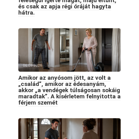
feleségül ígérte magát, majd eltűnt,
és csak az apja régi óráját hagyta
hátra.
06.08.2026
Amikor az anyósom jött, az volt a
„család”, amikor az édesanyám,
akkor „a vendégek túlságosan sokáig
maradtak”. A kísérletem felnyitotta a
férjem szemét