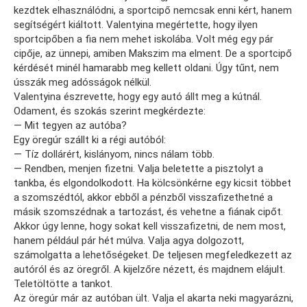
kezdtek elhasználódni, a sportcipő nemcsak enni kért, hanem
segítségért kiáltott. Valentyina megértette, hogy ilyen
sportcipőben a fia nem mehet iskolába. Volt még egy pár
cipője, az ünnepi, amiben Makszim ma elment. De a sportcipő
kérdését minél hamarabb meg kellett oldani. Úgy tűnt, nem
ússzák meg adósságok nélkül.
Valentyina észrevette, hogy egy autó állt meg a kútnál.
Odament, és szokás szerint megkérdezte:
— Mit tegyen az autóba?
Egy öregúr szállt ki a régi autóból:
— Tíz dollárért, kislányom, nincs nálam több.
— Rendben, menjen fizetni. Valja beletette a pisztolyt a
tankba, és elgondolkodott. Ha kölcsönkérne egy kicsit többet
a szomszédtól, akkor ebből a pénzből visszafizethetné a
másik szomszédnak a tartozást, és vehetne a fiának cipőt.
Akkor úgy lenne, hogy sokat kell visszafizetni, de nem most,
hanem például pár hét múlva. Valja agya dolgozott,
számolgatta a lehetőségeket. De teljesen megfeledkezett az
autóról és az öregről. A kijelzőre nézett, és majdnem elájult.
Teletöltötte a tankot.
Az öregúr már az autóban ült. Valja el akarta neki magyarázni,