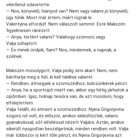
véletlenül odavetette:
— Nos, könyvelő, hiányod van? Nem vagy valami jó könyvelő,
úgy tűnik. Most már értem, miért rúgtak ki.
Valentyina elfordult. Nem válaszolt semmit. Este Makszim
figyelmesen ránézett.
— Anya, történt valami? Valahogy szomorú vagy.
Valja sóhajtott:
— És minek örüljek, fiam? Nos, mindennek, a napnak, a
szélnek.
Makszim mosolygott, Valja pedig sírni akart. Nem, nem
bánthatja meg a fiát, ki kell találnia valamit.
— Rendben, átmegyek a szomszédhoz, kölcsönkérek pénzt.
— Anya, ha a sportcipő miatt van, akkor egy hétig járhatok a
cipőmben. Igaz, holnap tesióra van, de azt mondom, hogy
elfelejtettem.
Valja felállt, és átment a szomszédhoz. Nyina Grigorjevna
szigorú nő volt, és először, amikor ideköltöztek, valami
gyanakvással, sőt elítéléssel nézett Valjára. Aztán, amikor
sikerült nyugodtan beszélgetniük, minden rendben volt. Valja
már többször is kért tőle pénzt, és Nyina Grigorjevna azt