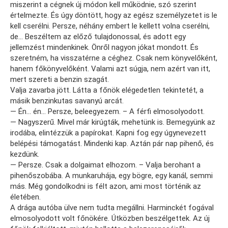
miszerint a cégnek új módon kell működnie, szó szerint
értelmezte. És úgy döntött, hogy az egész személyzetet is le
kell cserélni. Persze, néhány embert le kellett volna cserélni,
de… Beszéltem az előző tulajdonossal, és adott egy
jellemzést mindenkinek. Önről nagyon jókat mondott. És
szeretném, ha visszatérne a céghez. Csak nem könyvelőként,
hanem főkönyvelőként. Valami azt súgja, nem azért van itt,
mert szereti a benzin szagát.
Valja zavarba jött. Látta a főnök elégedetlen tekintetét, a
másik benzinkutas savanyú arcát.
— Én… én… Persze, beleegyezem. – A férfi elmosolyodott.
— Nagyszerű. Mivel már kirúgták, mehetünk is. Bemegyünk az
irodába, elintézzük a papírokat. Kapni fog egy úgynevezett
belépési támogatást. Mindenki kap. Aztán pár nap pihenő, és
kezdünk.
— Persze. Csak a dolgaimat elhozom. – Valja berohant a
pihenőszobába. A munkaruhája, egy bögre, egy kanál, semmi
más. Még gondolkodni is félt azon, ami most történik az
életében.
A drága autóba ülve nem tudta megállni. Harminckét fogával
elmosolyodott volt főnökére. Útközben beszélgettek. Az új