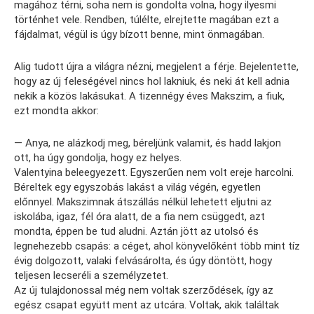
magához térni, soha nem is gondolta volna, hogy ilyesmi
történhet vele. Rendben, túlélte, elrejtette magában ezt a
fájdalmat, végül is úgy bízott benne, mint önmagában.
Alig tudott újra a világra nézni, megjelent a férje. Bejelentette,
hogy az új feleségével nincs hol lakniuk, és neki át kell adnia
nekik a közös lakásukat. A tizennégy éves Makszim, a fiuk,
ezt mondta akkor:
— Anya, ne alázkodj meg, béreljünk valamit, és hadd lakjon
ott, ha úgy gondolja, hogy ez helyes.
Valentyina beleegyezett. Egyszerűen nem volt ereje harcolni.
Béreltek egy egyszobás lakást a világ végén, egyetlen
előnnyel. Makszimnak átszállás nélkül lehetett eljutni az
iskolába, igaz, fél óra alatt, de a fia nem csüggedt, azt
mondta, éppen be tud aludni. Aztán jött az utolsó és
legnehezebb csapás: a céget, ahol könyvelőként több mint tíz
évig dolgozott, valaki felvásárolta, és úgy döntött, hogy
teljesen lecseréli a személyzetet.
Az új tulajdonossal még nem voltak szerződések, így az
egész csapat együtt ment az utcára. Voltak, akik találtak