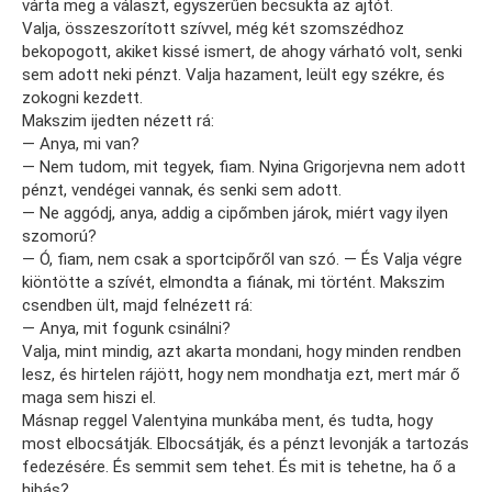
várta meg a választ, egyszerűen becsukta az ajtót.
Valja, összeszorított szívvel, még két szomszédhoz
bekopogott, akiket kissé ismert, de ahogy várható volt, senki
sem adott neki pénzt. Valja hazament, leült egy székre, és
zokogni kezdett.
Makszim ijedten nézett rá:
— Anya, mi van?
— Nem tudom, mit tegyek, fiam. Nyina Grigorjevna nem adott
pénzt, vendégei vannak, és senki sem adott.
— Ne aggódj, anya, addig a cipőmben járok, miért vagy ilyen
szomorú?
— Ó, fiam, nem csak a sportcipőről van szó. — És Valja végre
kiöntötte a szívét, elmondta a fiának, mi történt. Makszim
csendben ült, majd felnézett rá:
— Anya, mit fogunk csinálni?
Valja, mint mindig, azt akarta mondani, hogy minden rendben
lesz, és hirtelen rájött, hogy nem mondhatja ezt, mert már ő
maga sem hiszi el.
Másnap reggel Valentyina munkába ment, és tudta, hogy
most elbocsátják. Elbocsátják, és a pénzt levonják a tartozás
fedezésére. És semmit sem tehet. És mit is tehetne, ha ő a
hibás?