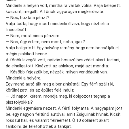
Mindenki a helyén volt, mintha rá vártak volna. Valja belépett,
köszönt, megállt. A főnök vigyorogva megkérdezte:
— Nos, hozta a pénzt?
Valja tudta, hogy most mindenki élvezi, hogy nézheti a
lincselését.
— Nem, most nincs pénzem.
— Nos, úgy értem, nem most, soha, igaz?
Valja hallgatott. Egy halvány remény, hogy nem bocsátják el,
mégis pislákolt benne.
A főnök levegőt vett, nyilván hosszú beszédet akart tartani,
de elhallgatott. Kinézett az ablakon, majd azt mondta:
— Később fejezzük be, nézzék, milyen vendégünk van.
Mindenki a helyére.
Egy menő autó állt meg a benzinkútnál. Egy férfi szállt ki,
körülnézett, és az épület felé indult:
— Jó napot, kérem, mondja meg, ki dolgozott tegnap a
pisztolyokkal?
Mindenki egymásra nézett. A férfi folytatta. A nagyapám jött
be, egy nagyon feltűnő autóval, amit Zsigulinak hívnak. Kicsit
rosszul hall, és valamit félreértett. Ő 10 dollárért akart
tankolni, de teletöltötték a tankját.