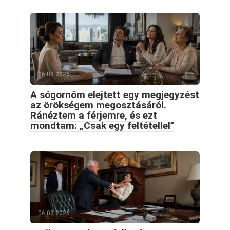
06.08.2026
A sógornőm elejtett egy megjegyzést
az örökségem megosztásáról.
Ránéztem a férjemre, és ezt
mondtam: „Csak egy feltétellel”
06.08.2026