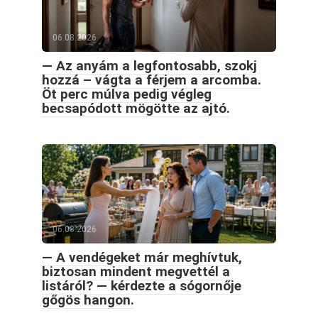
06.08.2026
— Az anyám a legfontosabb, szokj
hozzá – vágta a férjem a arcomba.
Öt perc múlva pedig végleg
becsapódott mögötte az ajtó.
06.08.2026
— A vendégeket már meghívtuk,
biztosan mindent megvettél a
listáról? — kérdezte a sógornője
gőgös hangon.