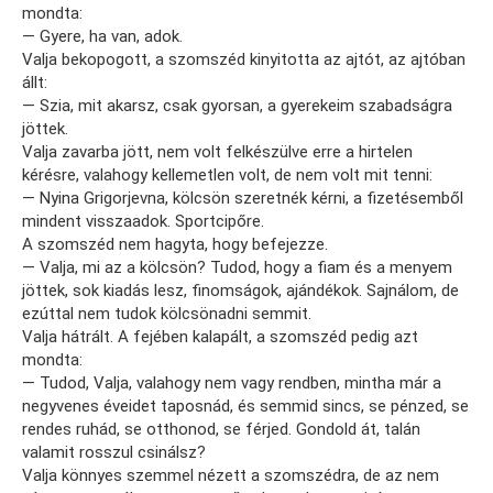
mondta:
— Gyere, ha van, adok.
Valja bekopogott, a szomszéd kinyitotta az ajtót, az ajtóban
állt:
— Szia, mit akarsz, csak gyorsan, a gyerekeim szabadságra
jöttek.
Valja zavarba jött, nem volt felkészülve erre a hirtelen
kérésre, valahogy kellemetlen volt, de nem volt mit tenni:
— Nyina Grigorjevna, kölcsön szeretnék kérni, a fizetésemből
mindent visszaadok. Sportcipőre.
A szomszéd nem hagyta, hogy befejezze.
— Valja, mi az a kölcsön? Tudod, hogy a fiam és a menyem
jöttek, sok kiadás lesz, finomságok, ajándékok. Sajnálom, de
ezúttal nem tudok kölcsönadni semmit.
Valja hátrált. A fejében kalapált, a szomszéd pedig azt
mondta:
— Tudod, Valja, valahogy nem vagy rendben, mintha már a
negyvenes éveidet taposnád, és semmid sincs, se pénzed, se
rendes ruhád, se otthonod, se férjed. Gondold át, talán
valamit rosszul csinálsz?
Valja könnyes szemmel nézett a szomszédra, de az nem