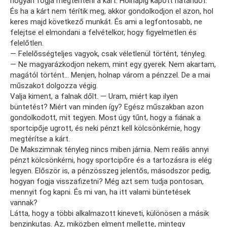
hogyan fogja megtéríteni a kárt. Holnapig kapott határidőt.
És ha a kárt nem térítik meg, akkor gondolkodjon el azon, hol
keres majd következő munkát. És ami a legfontosabb, ne
felejtse el elmondani a felvételkor, hogy figyelmetlen és
felelőtlen.
— Felelősségteljes vagyok, csak véletlenül történt, tényleg.
— Ne magyarázkodjon nekem, mint egy gyerek. Nem akartam,
magától történt… Menjen, holnap várom a pénzzel. De a mai
műszakot dolgozza végig.
Valja kiment, a falnak dőlt. — Uram, miért kap ilyen
büntetést? Miért van minden így? Egész műszakban azon
gondolkodott, mit tegyen. Most úgy tűnt, hogy a fiának a
sportcipője ugrott, és neki pénzt kell kölcsönkérnie, hogy
megtérítse a kárt.
De Makszimnak tényleg nincs miben járnia. Nem reális annyi
pénzt kölcsönkérni, hogy sportcipőre és a tartozásra is elég
legyen. Először is, a pénzösszeg jelentős, másodszor pedig,
hogyan fogja visszafizetni? Még azt sem tudja pontosan,
mennyit fog kapni. És mi van, ha itt valami büntetések
vannak?
Látta, hogy a többi alkalmazott kineveti, különösen a másik
benzinkutas. Az, miközben elment mellette, mintegy