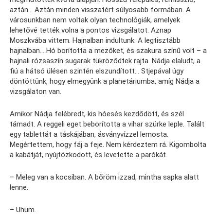
aztán… Aztán minden visszatért súlyosabb formában. A
városunkban nem voltak olyan technológiák, amelyek
lehetővé tették volna a pontos vizsgálatot. Aznap
Moszkvába vittem. Hajnalban indultunk. A legtisztább
hajnalban… Hó borította a mezőket, és szakura színű volt – a
hajnali rózsaszín sugarak tükröződtek rajta. Nádja elaludt, a
fiú a hátsó ülésen szintén elszundított… Stjepával úgy
döntöttünk, hogy elmegyünk a planetáriumba, amíg Nádja a
vizsgálaton van.
Amikor Nádja felébredt, kis hóesés kezdődött, és szél
támadt. A reggeli eget beborította a vihar szürke leple. Talált
egy tablettát a táskájában, ásványvízzel lemosta.
Megértettem, hogy fáj a feje. Nem kérdeztem rá. Kigombolta
a kabátját, nyújtózkodott, és levetette a parókát.
– Meleg van a kocsiban. A bőröm izzad, mintha sapka alatt
lenne.
– Uhum.