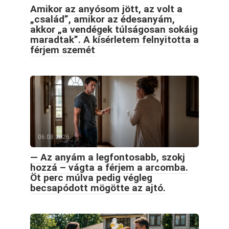
Amikor az anyósom jött, az volt a
„család”, amikor az édesanyám,
akkor „a vendégek túlságosan sokáig
maradtak”. A kísérletem felnyitotta a
férjem szemét
06.08.2026
— Az anyám a legfontosabb, szokj
hozzá – vágta a férjem a arcomba.
Öt perc múlva pedig végleg
becsapódott mögötte az ajtó.