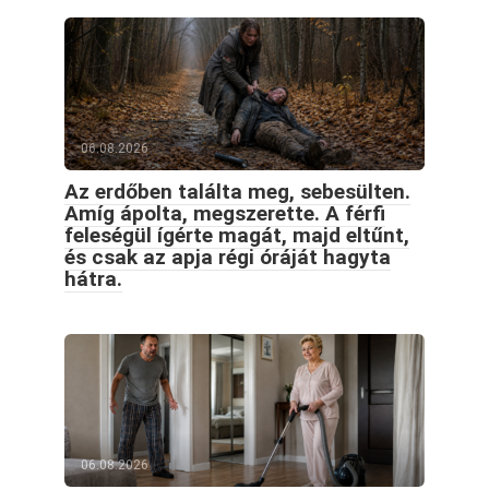
06.08.2026
Az erdőben találta meg, sebesülten.
Amíg ápolta, megszerette. A férfi
feleségül ígérte magát, majd eltűnt,
és csak az apja régi óráját hagyta
hátra.
06.08.2026