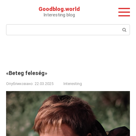
Перейти
Goodblog.world
к
Interesting blog
контенту
Поиск:
«Beteg feleség»
Опубликовано:
22.03.2025
Interesting