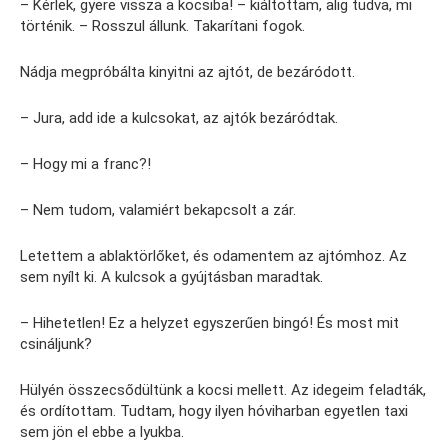
– Kérlek, gyere vissza a kocsiba! – kiáltottam, alig tudva, mi
történik. – Rosszul állunk. Takarítani fogok.
Nádja megpróbálta kinyitni az ajtót, de bezáródott.
– Jura, add ide a kulcsokat, az ajtók bezáródtak.
– Hogy mi a franc?!
– Nem tudom, valamiért bekapcsolt a zár.
Letettem a ablaktörlőket, és odamentem az ajtómhoz. Az
sem nyílt ki. A kulcsok a gyújtásban maradtak.
– Hihetetlen! Ez a helyzet egyszerűen bingó! És most mit
csináljunk?
Hülyén összecsődültünk a kocsi mellett. Az idegeim feladták,
és ordítottam. Tudtam, hogy ilyen hóviharban egyetlen taxi
sem jön el ebbe a lyukba.