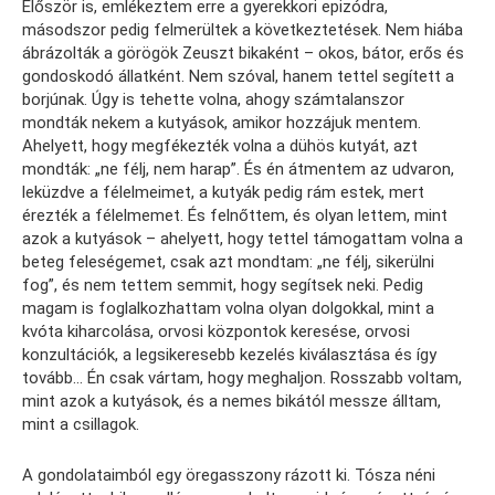
Először is, emlékeztem erre a gyerekkori epizódra,
másodszor pedig felmerültek a következtetések. Nem hiába
ábrázolták a görögök Zeuszt bikaként – okos, bátor, erős és
gondoskodó állatként. Nem szóval, hanem tettel segített a
borjúnak. Úgy is tehette volna, ahogy számtalanszor
mondták nekem a kutyások, amikor hozzájuk mentem.
Ahelyett, hogy megfékezték volna a dühös kutyát, azt
mondták: „ne félj, nem harap”. És én átmentem az udvaron,
leküzdve a félelmeimet, a kutyák pedig rám estek, mert
érezték a félelmemet. És felnőttem, és olyan lettem, mint
azok a kutyások – ahelyett, hogy tettel támogattam volna a
beteg feleségemet, csak azt mondtam: „ne félj, sikerülni
fog”, és nem tettem semmit, hogy segítsek neki. Pedig
magam is foglalkozhattam volna olyan dolgokkal, mint a
kvóta kiharcolása, orvosi központok keresése, orvosi
konzultációk, a legsikeresebb kezelés kiválasztása és így
tovább… Én csak vártam, hogy meghaljon. Rosszabb voltam,
mint azok a kutyások, és a nemes bikától messze álltam,
mint a csillagok.
A gondolataimból egy öregasszony rázott ki. Tósza néni