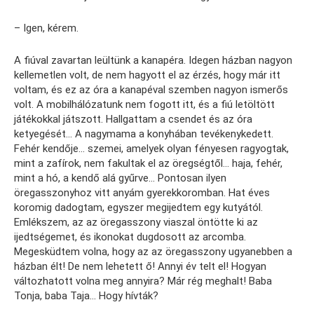
– Igen, kérem.
A fiúval zavartan leültünk a kanapéra. Idegen házban nagyon
kellemetlen volt, de nem hagyott el az érzés, hogy már itt
voltam, és ez az óra a kanapéval szemben nagyon ismerős
volt. A mobilhálózatunk nem fogott itt, és a fiú letöltött
játékokkal játszott. Hallgattam a csendet és az óra
ketyegését… A nagymama a konyhában tevékenykedett.
Fehér kendője… szemei, amelyek olyan fényesen ragyogtak,
mint a zafírok, nem fakultak el az öregségtől… haja, fehér,
mint a hó, a kendő alá gyűrve… Pontosan ilyen
öregasszonyhoz vitt anyám gyerekkoromban. Hat éves
koromig dadogtam, egyszer megijedtem egy kutyától.
Emlékszem, az az öregasszony viaszal öntötte ki az
ijedtségemet, és ikonokat dugdosott az arcomba.
Megesküdtem volna, hogy az az öregasszony ugyanebben a
házban élt! De nem lehetett ő! Annyi év telt el! Hogyan
változhatott volna meg annyira? Már rég meghalt! Baba
Tonja, baba Taja… Hogy hívták?