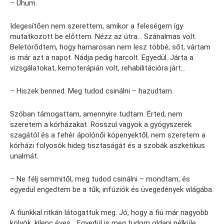
– Uhum.
Idegesítően nem szerettem, amikor a feleségem így
mutatkozott be előttem. Nézz az útra… Szánalmas volt.
Beletörődtem, hogy hamarosan nem lesz többé, sőt, vártam
is már azt a napot. Nádja pedig harcolt. Egyedül. Járta a
vizsgálatokat, kemoterápián volt, rehabilitációra járt…
– Hiszek benned. Meg tudod csinálni – hazudtam.
Szóban támogattam, amennyire tudtam. Érted, nem
szeretem a kórházakat. Rosszul vagyok a gyógyszerek
szagától és a fehér ápolónői köpenyektől, nem szeretem a
kórházi folyosók hideg tisztaságát és a szobák aszketikus
unalmát.
– Ne félj semmitől, meg tudod csinálni – mondtam, és
egyedül engedtem be a tűk, infúziók és üvegedények világába.
A fiunkkal ritkán látogattuk meg. Jó, hogy a fiú már nagyobb
kölyök, kilenc éves… Egyedül is meg tudom oldani nélküle…