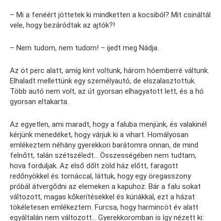
– Mi a fenéért jöttetek ki mindketten a kocsiból? Mit csináltál
vele, hogy bezáródtak az ajtók?!
– Nem tudom, nem tudom! – ijedt meg Nádja.
Az öt perc alatt, amíg kint voltunk, három hóemberré váltunk.
Elhaladt mellettünk egy személyautó, de elszalasztottuk.
Több autó nem volt, az út gyorsan elhagyatott lett, és a hó
gyorsan eltakarta.
Az egyetlen, ami maradt, hogy a faluba menjünk, és valakinél
kérjünk menedéket, hogy várjuk ki a vihart. Homályosan
emlékeztem néhány gyerekkori barátomra onnan, de mind
felnőtt, talán szétszéledt… Összességében nem tudtam,
hova forduljak. Az első dőlt zöld ház előtt, faragott
redőnyökkel és tornáccal, láttuk, hogy egy öregasszony
próbál átvergődni az elemeken a kapuhoz. Bár a falu sokat
változott, magas kőkerítésekkel és kúriákkal, ezt a házat
tökéletesen emlékeztem. Furcsa, hogy harmincöt év alatt
egyáltalán nem változott… Gyerekkoromban is így nézett ki: