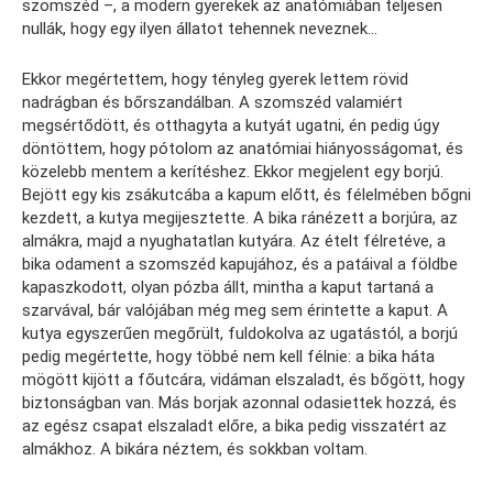
szomszéd –, a modern gyerekek az anatómiában teljesen
nullák, hogy egy ilyen állatot tehennek neveznek…
Ekkor megértettem, hogy tényleg gyerek lettem rövid
nadrágban és bőrszandálban. A szomszéd valamiért
megsértődött, és otthagyta a kutyát ugatni, én pedig úgy
döntöttem, hogy pótolom az anatómiai hiányosságomat, és
közelebb mentem a kerítéshez. Ekkor megjelent egy borjú.
Bejött egy kis zsákutcába a kapum előtt, és félelmében bőgni
kezdett, a kutya megijesztette. A bika ránézett a borjúra, az
almákra, majd a nyughatatlan kutyára. Az ételt félretéve, a
bika odament a szomszéd kapujához, és a patáival a földbe
kapaszkodott, olyan pózba állt, mintha a kaput tartaná a
szarvával, bár valójában még meg sem érintette a kaput. A
kutya egyszerűen megőrült, fuldokolva az ugatástól, a borjú
pedig megértette, hogy többé nem kell félnie: a bika háta
mögött kijött a főutcára, vidáman elszaladt, és bőgött, hogy
biztonságban van. Más borjak azonnal odasiettek hozzá, és
az egész csapat elszaladt előre, a bika pedig visszatért az
almákhoz. A bikára néztem, és sokkban voltam.