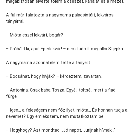
magabiztosan elvette tőlem a csészét, kanalat és a mézet.
A fiú már falatozta a nagymama palacsintáit, lekváros
tányérral.
– Mióta eszel lekvárt, bogár?
– Próbáld ki, apu! Eperlekvár! – nem tudott megállni Stjepka.
A nagymama azonnal elém tette a tányért.
– Bocsánat, hogy hívják? – kérdeztem, zavartan.
– Antonina. Csak baba Tosza. Egyél, töltsél, mert a fiad
fürge.
– Igen… a feleségem nem főz ilyet, mióta… És honnan tudja a
nevemet? Úgy emlékszem, nem mutatkoztam be.
– Hogyhogy? Azt mondtad: „Jó napot, Jurijnak hívnak…”