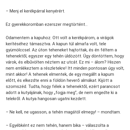
– Menj el kerékpárral kenyérért.
Ez gyerekkoromban ezerszer megtörtént…
Odamentem a kapuhoz. Ott volt a kerékpárom, a virágok
kerítéséhez támasztva. A kapun túl almafa volt, tele
gyümölccsel. Az úton teheneket hajtottak, és én féltem a
tehenektől, egyszer egy tehén üldözött. Úgy döntöttem, hogy
várok, és elbűvölten néztem az utcát. Ez mi – álom? Hiszen
nem emlékeztem a részletekre! Itt minden pontosan úgy volt,
mint akkor! A tehenek elmentek, de egy megállt a kapum
előtt, és elkezdte enni a földön heverő almákat. Kijött a
szomszéd. Tudta, hogy félek a tehenektől, ezért parancsot
adott a kutyájának, hogy „fogja meg”, de nem engedte ki a
telekről. A kutya hangosan ugatni kezdett.
– Ne kell, ne ugasson, a tehén magától elmegy! – mondtam.
– Egyébként ez nem tehén, hanem bika – válaszolta a