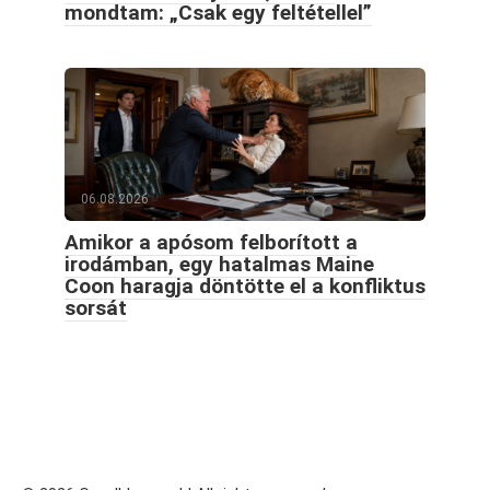
mondtam: „Csak egy feltétellel”
06.08.2026
Amikor a apósom felborított a
irodámban, egy hatalmas Maine
Coon haragja döntötte el a konfliktus
sorsát