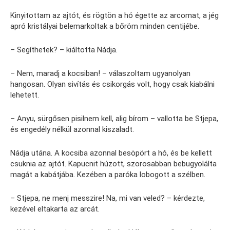
Kinyitottam az ajtót, és rögtön a hó égette az arcomat, a jég
apró kristályai belemarkoltak a bőröm minden centijébe.
– Segíthetek? – kiáltotta Nádja.
– Nem, maradj a kocsiban! – válaszoltam ugyanolyan
hangosan. Olyan sivítás és csikorgás volt, hogy csak kiabálni
lehetett.
– Anyu, sürgősen pisilnem kell, alig bírom – vallotta be Stjepa,
és engedély nélkül azonnal kiszaladt.
Nádja utána. A kocsiba azonnal besöpört a hó, és be kellett
csuknia az ajtót. Kapucnit húzott, szorosabban bebugyolálta
magát a kabátjába. Kezében a paróka lobogott a szélben.
– Stjepa, ne menj messzire! Na, mi van veled? – kérdezte,
kezével eltakarta az arcát.