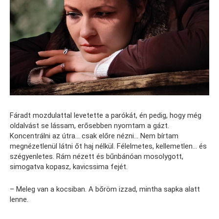
Fáradt mozdulattal levetette a parókát, én pedig, hogy még
oldalvást se lássam, erősebben nyomtam a gázt.
Koncentrálni az útra… csak előre nézni… Nem bírtam
megnézetlenül látni őt haj nélkül. Félelmetes, kellemetlen… és
szégyenletes. Rám nézett és bűnbánóan mosolygott,
simogatva kopasz, kavicssima fejét.
– Meleg van a kocsiban. A bőröm izzad, mintha sapka alatt
lenne.