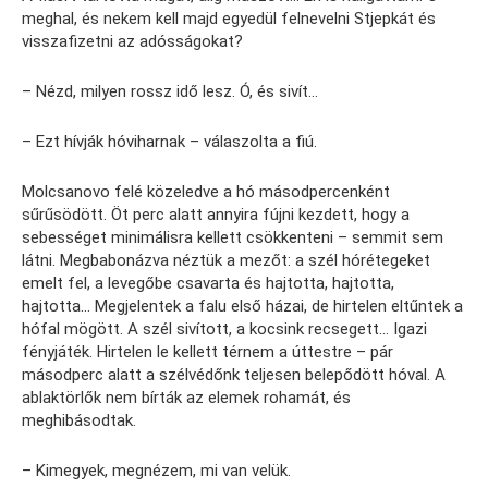
meghal, és nekem kell majd egyedül felnevelni Stjepkát és
visszafizetni az adósságokat?
– Nézd, milyen rossz idő lesz. Ó, és sivít…
– Ezt hívják hóviharnak – válaszolta a fiú.
Molcsanovo felé közeledve a hó másodpercenként
sűrűsödött. Öt perc alatt annyira fújni kezdett, hogy a
sebességet minimálisra kellett csökkenteni – semmit sem
látni. Megbabonázva néztük a mezőt: a szél hórétegeket
emelt fel, a levegőbe csavarta és hajtotta, hajtotta,
hajtotta… Megjelentek a falu első házai, de hirtelen eltűntek a
hófal mögött. A szél sivított, a kocsink recsegett… Igazi
fényjáték. Hirtelen le kellett térnem a úttestre – pár
másodperc alatt a szélvédőnk teljesen belepődött hóval. A
ablaktörlők nem bírták az elemek rohamát, és
meghibásodtak.
– Kimegyek, megnézem, mi van velük.