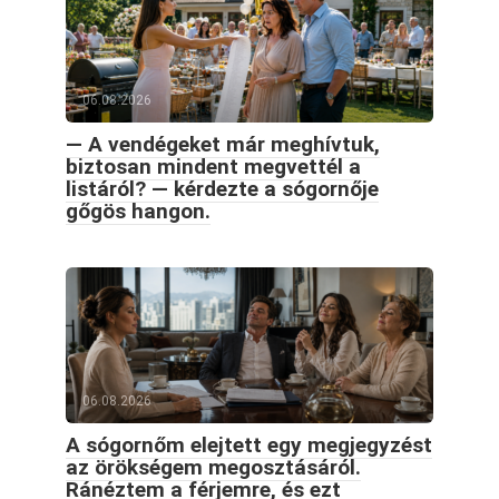
06.08.2026
— A vendégeket már meghívtuk,
biztosan mindent megvettél a
listáról? — kérdezte a sógornője
gőgös hangon.
06.08.2026
A sógornőm elejtett egy megjegyzést
az örökségem megosztásáról.
Ránéztem a férjemre, és ezt