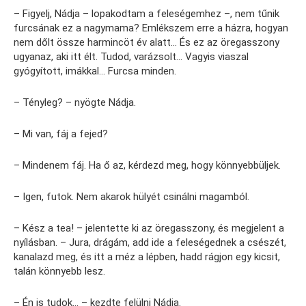
– Figyelj, Nádja – lopakodtam a feleségemhez –, nem tűnik
furcsának ez a nagymama? Emlékszem erre a házra, hogyan
nem dőlt össze harmincöt év alatt… És ez az öregasszony
ugyanaz, aki itt élt. Tudod, varázsolt… Vagyis viaszal
gyógyított, imákkal… Furcsa minden.
– Tényleg? – nyögte Nádja.
– Mi van, fáj a fejed?
– Mindenem fáj. Ha ő az, kérdezd meg, hogy könnyebbüljek.
– Igen, futok. Nem akarok hülyét csinálni magamból.
– Kész a tea! – jelentette ki az öregasszony, és megjelent a
nyílásban. – Jura, drágám, add ide a feleségednek a csészét,
kanalazd meg, és itt a méz a lépben, hadd rágjon egy kicsit,
talán könnyebb lesz.
– Én is tudok… – kezdte felülni Nádja.