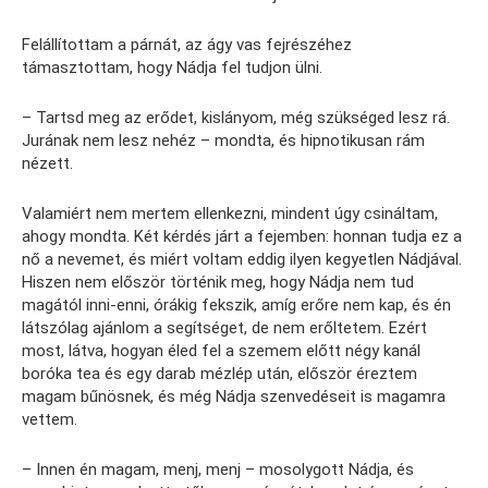
Felállítottam a párnát, az ágy vas fejrészéhez
támasztottam, hogy Nádja fel tudjon ülni.
– Tartsd meg az erődet, kislányom, még szükséged lesz rá.
Jurának nem lesz nehéz – mondta, és hipnotikusan rám
nézett.
Valamiért nem mertem ellenkezni, mindent úgy csináltam,
ahogy mondta. Két kérdés járt a fejemben: honnan tudja ez a
nő a nevemet, és miért voltam eddig ilyen kegyetlen Nádjával.
Hiszen nem először történik meg, hogy Nádja nem tud
magától inni-enni, órákig fekszik, amíg erőre nem kap, és én
látszólag ajánlom a segítséget, de nem erőltetem. Ezért
most, látva, hogyan éled fel a szemem előtt négy kanál
boróka tea és egy darab mézlép után, először éreztem
magam bűnösnek, és még Nádja szenvedéseit is magamra
vettem.
– Innen én magam, menj, menj – mosolygott Nádja, és