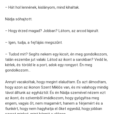
– Hát hol lennének, kislányom, mind kihaltak.
Nádja sóhajtott.
– Hogy érzed magad? Jobban? Látom, az arcod kipirult.
– Igen, tudja, a fejfájás megszűnt.
– Tudod mit? Segíts nekem egy kicsit, én meg gondolkozom,
talán eszembe jut valaki. Látod az ikont a sarokban? Vedd le,
kérlek, és töröld le a port, adok egy rongyot. Én meg
gondolkozom…
Annyit vacakoltak, hogy megint elaludtam. És azt álmodtam,
hogy azon az ikonon Szent Miklós van, és mi valahogy mindig
távol álltunk az egyháztól. És én Nádja szemével nézem ezt
az ikont, és szívemből imádkozom, hogy gyógyítsa meg
engem, vagyis őt, nem magamért, hanem a férjemért és a
fiunkért, hogy nem hagyhatja el őket egyedül, hogy jobban