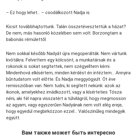
– Ez hogy lehet… – csodálkozott Nadja is.
Kicsit továbbhajtottunk. Talán összetévesztettük a házat?
De nem, más hasonló közelében sem volt. Borzongtam a
babonás rémülettől.
Nem sokkal később Nadyát újra megoperálták. Nem vártunk
kvótákra. Felvettem egy kölcsönt, a munkatársak és a
rokonok is sokat segítettek, nem szégyelltem kérni.
Mindenhová elkísértem, minden kérdést én intéztem… Annyira
bűntudatom volt előtte. És Nadja meggyógyult. Öt éve
remisszióban van. Nem tudni, ki segített nekünk: azok az
ikonok, amelyekhez imádkozott, vagy a kísérteties Tósza
néni, aki fél napra visszatért a túlvilágról, hogy megmosson
az agyam, vagy egyszerűen Nadyának nem volt elég ereje,
hogy egyedül megbirkózzon ezzel… Valószínűleg mindegyik
együtt.
Вам также может быть интересно