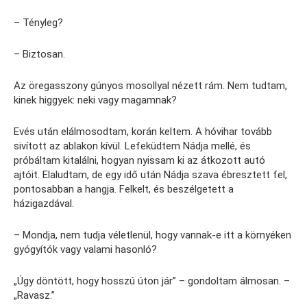
– Tényleg?
– Biztosan.
Az öregasszony gúnyos mosollyal nézett rám. Nem tudtam,
kinek higgyek: neki vagy magamnak?
Evés után elálmosodtam, korán keltem. A hóvihar tovább
sivított az ablakon kívül. Lefeküdtem Nádja mellé, és
próbáltam kitalálni, hogyan nyissam ki az átkozott autó
ajtóit. Elaludtam, de egy idő után Nádja szava ébresztett fel,
pontosabban a hangja. Felkelt, és beszélgetett a
házigazdával.
– Mondja, nem tudja véletlenül, hogy vannak-e itt a környéken
gyógyítók vagy valami hasonló?
„Úgy döntött, hogy hosszú úton jár” – gondoltam álmosan. –
„Ravasz.”