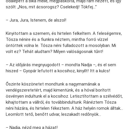
odalépett a bika mellé, megpaskolta, majd rám nézett, és így
szólt: „Nos, mit ácsorogsz? Cselekedj! Tökfej…”
– Jura, Jura, Istenem, de alszol!
Kinyitottam a szemem, és hirtelen felkeltem. A feleségemre,
Tósza nénire és a fiunkra néztem, mintha forró vízzel
öntöttek volna le. Tósza néni fulladozott a mosolyban. Mi
volt ez? Tehát aludtam? Milyen valóságosnak tűnt!
– Az időjárás megnyugodott – mondta Nadja –, és el sem
hiszed – Gyopár lefutott a kocsihoz, kinyílt! Itt a kulcs!
Őszinte köszönetet mondtunk a nagymamának a
vendégszeretetért, majd kimentünk, és a hóval borított
ösvényen indultunk el a kocsihoz. Letisztítottam a szélvédőt,
kihajtottam a vállról, és továbbindultunk. Ránéztem Tósza
néni házára, és hirtelen fékeztem. A ház helyén romok álltak…
Leomlott tető, benőtt udvar, leszakadt redőnyök…
– Nadja, nézd meg a házat!