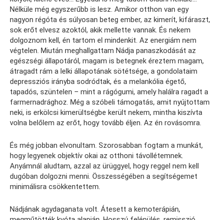
Nélküle még egyszerűbb is lesz. Amikor otthon van egy
nagyon régóta és súlyosan beteg ember, az kimerít, kifáraszt,
sok erőt elvesz azoktól, akik mellette vannak. És nekem
dolgoznom kell, én tartom el mindenkit. Az energiám nem
végtelen. Miután meghallgattam Nádja panaszkodását az
egészségi állapotáról, magam is betegnek éreztem magam,
átragadt rám a lelki állapotának sötétsége, a gondolataim
depressziós irányba sodródtak, és a melankólia égető,
tapadós, szüntelen – mint a rágógumi, amely halálra ragadt a
farmernadrághoz. Még a szóbeli támogatás, amit nyújtottam
neki, is erkölcsi kimerültségbe került nekem, mintha kiszívta
volna belőlem az erőt, hogy tovább éljen. Az én rovásomra.
És még jobban elvonultam. Szorosabban fogtam a munkát,
hogy legyenek objektív okai az otthoni távollétemnek.
Anyámnál aludtam, azzal az ürüggyel, hogy reggel nem kell
dugóban dolgozni menni. Összességében a segítségemet
minimálisra csökkentettem.
Nádjának agydaganata volt. Átesett a kemoterápián,
megműtötték kvóta alapján. Hosszú felépülés, remisszió,