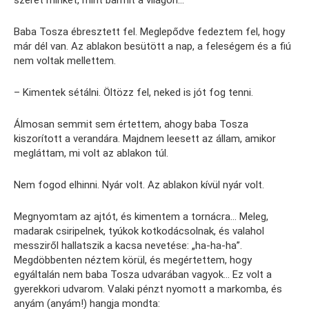
szeret minket, mint bármit a világon…
Baba Tosza ébresztett fel. Meglepődve fedeztem fel, hogy
már dél van. Az ablakon besütött a nap, a feleségem és a fiú
nem voltak mellettem.
– Kimentek sétálni. Öltözz fel, neked is jót fog tenni.
Álmosan semmit sem értettem, ahogy baba Tosza
kiszorított a verandára. Majdnem leesett az állam, amikor
megláttam, mi volt az ablakon túl.
Nem fogod elhinni. Nyár volt. Az ablakon kívül nyár volt.
Megnyomtam az ajtót, és kimentem a tornácra… Meleg,
madarak csiripelnek, tyúkok kotkodácsolnak, és valahol
messziről hallatszik a kacsa nevetése: „ha-ha-ha”.
Megdöbbenten néztem körül, és megértettem, hogy
egyáltalán nem baba Tosza udvarában vagyok… Ez volt a
gyerekkori udvarom. Valaki pénzt nyomott a markomba, és
anyám (anyám!) hangja mondta: