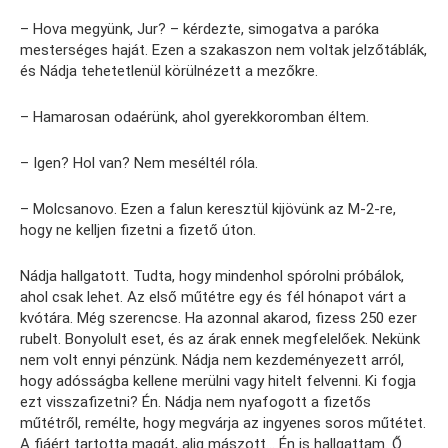
– Hova megyünk, Jur? – kérdezte, simogatva a paróka
mesterséges haját. Ezen a szakaszon nem voltak jelzőtáblák,
és Nádja tehetetlenül körülnézett a mezőkre.
– Hamarosan odaérünk, ahol gyerekkoromban éltem.
– Igen? Hol van? Nem meséltél róla.
– Molcsanovo. Ezen a falun keresztül kijövünk az M-2-re,
hogy ne kelljen fizetni a fizető úton.
Nádja hallgatott. Tudta, hogy mindenhol spórolni próbálok,
ahol csak lehet. Az első műtétre egy és fél hónapot várt a
kvótára. Még szerencse. Ha azonnal akarod, fizess 250 ezer
rubelt. Bonyolult eset, és az árak ennek megfelelőek. Nekünk
nem volt ennyi pénzünk. Nádja nem kezdeményezett arról,
hogy adósságba kellene merülni vagy hitelt felvenni. Ki fogja
ezt visszafizetni? Én. Nádja nem nyafogott a fizetős
műtétről, remélte, hogy megvárja az ingyenes soros műtétet.
A fiáért tartotta magát, alig mászott… Én is hallgattam. Ő