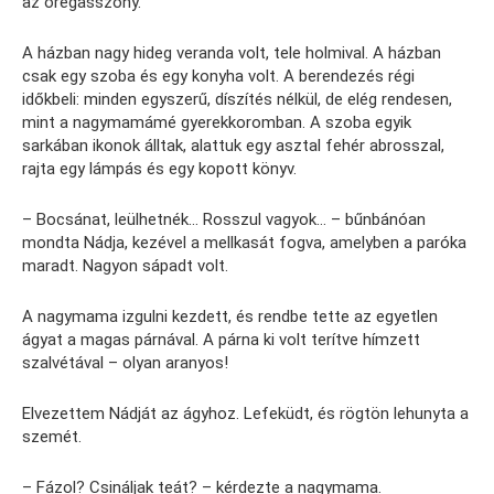
az öregasszony.
A házban nagy hideg veranda volt, tele holmival. A házban
csak egy szoba és egy konyha volt. A berendezés régi
időkbeli: minden egyszerű, díszítés nélkül, de elég rendesen,
mint a nagymamámé gyerekkoromban. A szoba egyik
sarkában ikonok álltak, alattuk egy asztal fehér abrosszal,
rajta egy lámpás és egy kopott könyv.
– Bocsánat, leülhetnék… Rosszul vagyok… – bűnbánóan
mondta Nádja, kezével a mellkasát fogva, amelyben a paróka
maradt. Nagyon sápadt volt.
A nagymama izgulni kezdett, és rendbe tette az egyetlen
ágyat a magas párnával. A párna ki volt terítve hímzett
szalvétával – olyan aranyos!
Elvezettem Nádját az ágyhoz. Lefeküdt, és rögtön lehunyta a
szemét.
– Fázol? Csináljak teát? – kérdezte a nagymama.