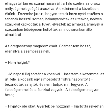
elhagyatottan és szánalmasan állt a falu szélén, az orosz
mélység melegségét árasztva. A szüleimmel a közelében
éltünk… Eszembe jutott, hogyan tértek haza nyári estéken a
tehenek hosszú sorban, bekanyarodtak az utcákba, nedves
szájukkal kapkodták a füvet, élvezték az almákat, amelyek a
szezonban bőségesen hullottak a mi udvarunkon álló
almafáról.
Az öregasszony magához csalt. Odamentem hozzá,
ellenállva a szembeszélnek.
– Nem helyiek?
– Jó napot! Baj történt a kocsival – intettem a kezemmel az
út felé, a kocsink egy elmosódott foltra hasonlított –
bezáródtak az ajtók, és nem tudjuk, mit tegyünk. A
feleségemmel és a fiunkkal vagyok… A feleségem nagyon
beteg.
– Hívjátok ide őket. Gyertek be hozzám! – kiáltotta rekedten