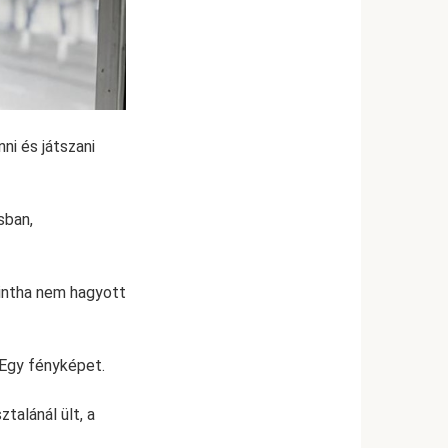
nni és játszani
sban,
Mintha nem hagyott
 Egy fényképet.
talánál ült, a