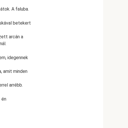
zátok. A faluba.
iskával betekert
zett arcán a
ál.
tem, idegennek
a, amit minden
rrel arrébb.
z én