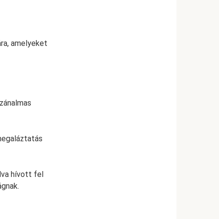
ára, amelyeket
szánalmas
 megaláztatás
va hívott fel
ágnak.