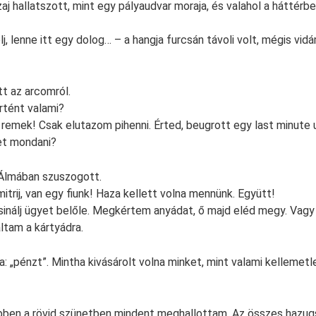
aj hallatszott, mint egy pályaudvar moraja, és valahol a háttérbe
elj, lenne itt egy dolog… – a hangja furcsán távoli volt, mégis vi
t az arcomról.
rtént valami?
remek! Csak elutazom pihenni. Érted, beugrott egy last minute 
et mondani?
 Álmában szuszogott.
trij, van egy fiunk! Haza kellett volna mennünk. Együtt!
sinálj ügyet belőle. Megkértem anyádat, ő majd eléd megy. Vagy 
ltam a kártyádra.
 „pénzt”. Mintha kivásárolt volna minket, mint valami kellemetle
ebben a rövid szünetben mindent meghallottam. Az összes hazug