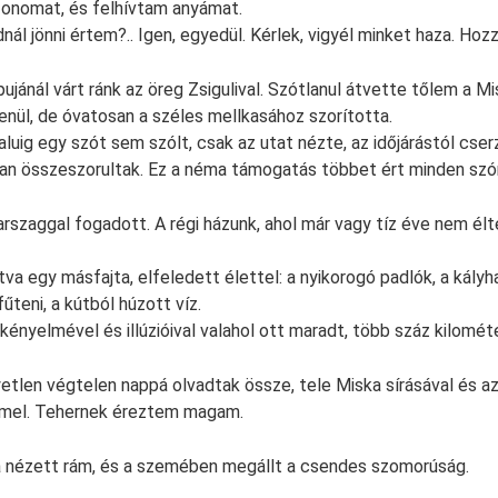
fonomat, és felhívtam anyámat.
udnál jönni értem?.. Igen, egyedül. Kérlek, vigyél minket haza. Hoz
ujánál várt ránk az öreg Zsigulival. Szótlanul átvette tőlem a M
nül, de óvatosan a széles mellkasához szorította.
luig egy szót sem szólt, csak az utat nézte, az időjárástól cser
an összeszorultak. Ez a néma támogatás többet ért minden szón
varszaggal fogadott. A régi házunk, ahol már vagy tíz éve nem él
tva egy másfajta, elfeledett élettel: a nyikorogó padlók, a kályh
fűteni, a kútból húzott víz.
kényelmével és illúzióival valahol ott maradt, több száz kilométe
etlen végtelen nappá olvadtak össze, tele Miska sírásával és a
el. Tehernek éreztem magam.
 nézett rám, és a szemében megállt a csendes szomorúság.