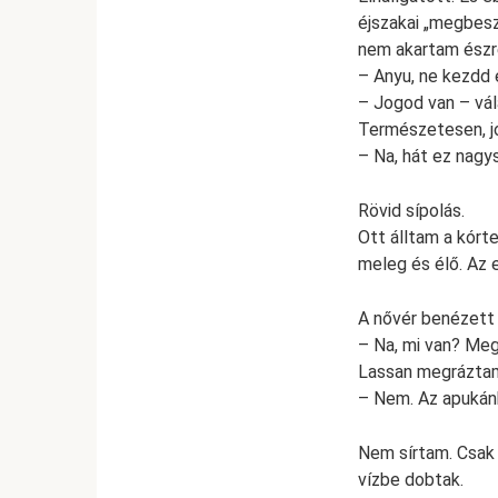
éjszakai „megbesz
nem akartam észr
– Anyu, ne kezdd 
– Jogod van – vál
Természetesen, j
– Na, hát ez nagy
Rövid sípolás.
Ott álltam a kórt
meleg és élő. Az e
A nővér benézett
– Na, mi van? Meg
Lassan megráztam
– Nem. Az apukánk
Nem sírtam. Csak 
vízbe dobtak.