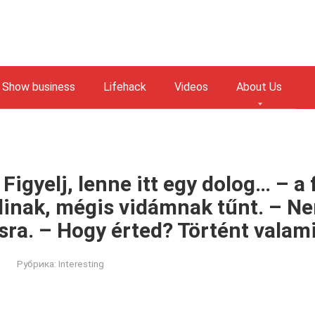
Show business
Lifehack
Videos
About Us
 Figyelj, lenne itt egy dolog… – a 
linak, mégis vidámnak tűnt. – N
ra. – Hogy érted? Történt valam
Рубрика:
Interesting