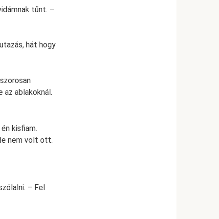
 vidámnak tűnt. –
utazás, hát hogy
 szorosan
 az ablakoknál.
én kisfiam.
de nem volt ott.
ólalni. – Fel