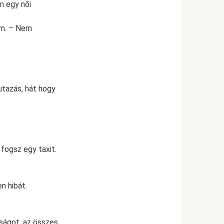
n egy női
dám. – Nem
utazás, hát hogy
fogsz egy taxit.
n hibát.
ságot, az összes