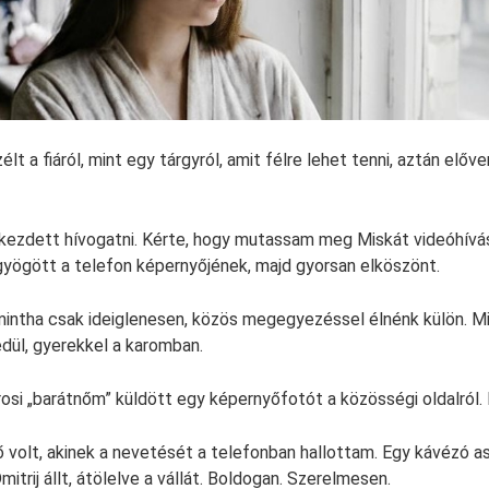
lt a fiáról, mint egy tárgyról, amit félre lehet tenni, aztán előve
kezdett hívogatni. Kérte, hogy mutassam meg Miskát videóhívá
gyögött a telefon képernyőjének, majd gyorsan elköszönt.
mintha csak ideiglenesen, közös megegyezéssel élnénk külön. 
dül, gyerekkel a karomban.
rosi „barátnőm” küldött egy képernyőfotót a közösségi oldalról.
 volt, akinek a nevetését a telefonban hallottam. Egy kávézó asz
itrij állt, átölelve a vállát. Boldogan. Szerelmesen.