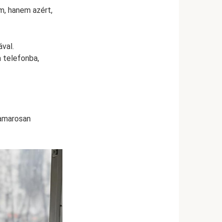
m, hanem azért,
ával.
a telefonba,
 hamarosan