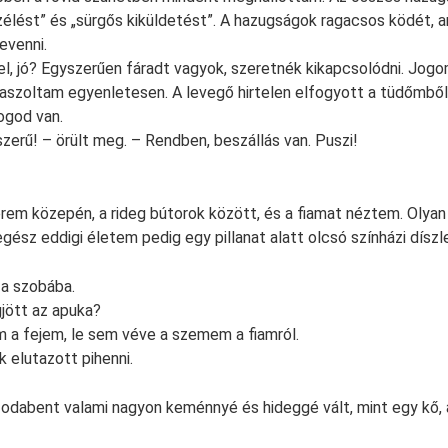
élést” és „sürgős kiküldetést”. A hazugságok ragacsos ködét,
evenni.
el, jó? Egyszerűen fáradt vagyok, szeretnék kikapcsolódni. Jogo
aszoltam egyenletesen. A levegő hirtelen elfogyott a tüdőmből
ogod van.
szerű! – örült meg. – Rendben, beszállás van. Puszi!
erem közepén, a rideg bútorok között, és a fiamat néztem. Olyan
gész eddigi életem pedig egy pillanat alatt olcsó színházi díszle
 a szobába.
jött az apuka?
 a fejem, le sem véve a szemem a fiamról.
 elutazott pihenni.
odabent valami nagyon keménnyé és hideggé vált, mint egy kő,