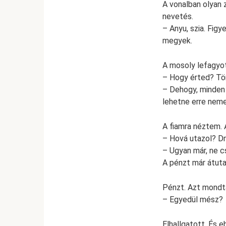
A vonalban olyan z
nevetés.
– Anyu, szia. Figy
megyek.
A mosoly lefagyot
– Hogy érted? Tö
– Dehogy, minden 
lehetne erre nem
A fiamra néztem.
– Hová utazol? Dmi
– Ugyan már, ne c
A pénzt már átuta
Pénzt. Azt mondta:
– Egyedül mész?
Elhallgatott. És 