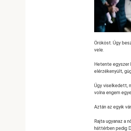
Örököst. Úgy beszé
vele.
Hetente egyszer 
elérzékenyült, gü
Úgy viselkedett, 
volna engem egye
Aztán az egyik vá
Rajta ugyanaz a nő
háttérben pedig Dm