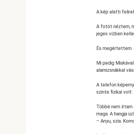
A kép alatti felir
A fotót néztem, m
jeges vízben kell
És megértettem. Ő
Mi pedig Miskával
alamizsnákkal vás
A telefon képerny
szinte fizikai vol
Többé nem írtam n
maga. A hangja üz
– Anyu, szia. Kom