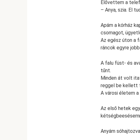
Elővettem a tele
– Anya, szia. El t
Apám a kórház kap
csomagot, ügyetle
Az egész úton a fa
ráncok egyre jobb
A falu füst- és a
tűnt.
Minden át volt ita
reggel be kellett 
A városi életem a 
Az első hetek egy
kétségbeesésemm
Anyám sóhajtozva