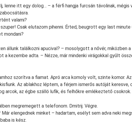
elj, lenne itt egy dolog… – a férfi hangja furcsán távolinak, mégis
zabocsátásra.
rtént valami?
szuper! Csak elutazom pihenni. Érted, beugrott egy last minute 
et mondani?
zen állunk találkozni apucival? – mosolygott a nővér, miközben a
 a kezembe adta. – Nézze, már mindenki virágokkal gyűlt össze
mhoz szorítva a fiamat. Apró arca komoly volt, szinte komor. Az 
 kisfiunk. Az ablakhoz léptem, a férjem ismerős autóját keresve, 
og arcok, az égbe szálló lufik, és felhőkre emlékeztető csokrok.
ben megremegett a telefonom. Dmitrij. Végre.
? Már elengednek minket – hadartam, esélyt sem adva neki megsz
baba is kész.