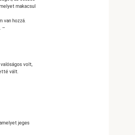
 amelyet makacsul
m van hozzá.
. –
 valóságos volt,
tté vált.
 amelyet jeges