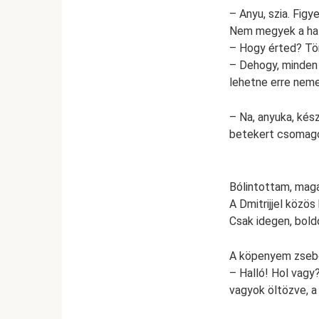
– Anyu, szia. Figy
Nem megyek a ha
– Hogy érted? Tö
– Dehogy, minden 
lehetne erre nem
– Na, anyuka, kés
betekert csomagot
Bólintottam, maga
A Dmitrijjel közös
Csak idegen, bold
A köpenyem zsebé
– Halló! Hol vagy
vagyok öltözve, a 