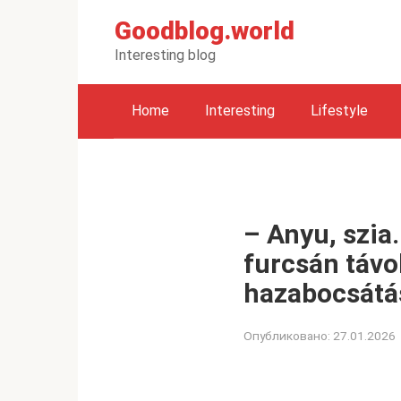
Перейти
Goodblog.world
к
контенту
Interesting blog
Home
Interesting
Lifestyle
– Anyu, szia.
furcsán távo
hazabocsátás
Опубликовано:
27.01.2026