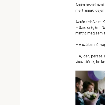
Apám bezárkózott,
mert annak idején
Aztán felhívott. K
– Szia, drágám! N
mintha meg sem tö
– A szüleimnél va
– Á, igen, persze.
visszatérek, be ke