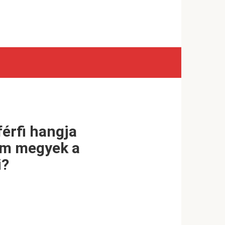
férfi hangja
em megyek a
i?