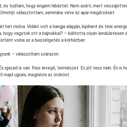
 és tudtam, hogy engem hibáztat. Nem azért, mert visszajötte
 Dmitrijt választottam, semmibe véve az apai megérzését.
ét hét múlva. Vidám volt a hangja alapján, kipihent és tele energi
a, hogy vagytok ott a bajnokkal? – kiáltotta olyan lendületesen 
rtént volna az a beszélgetés a kórházban.
gyunk – válaszoltam szárazon.
 És igazad is van: friss levegő, természet. Ez jót tesz neki. Én is
ll majd ugrani, megnézni az örököst.