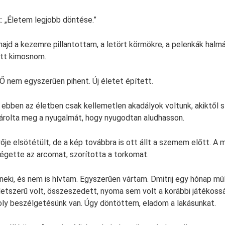
at: „Életem legjobb döntése.”
ajd a kezemre pillantottam, a letört körmökre, a pelenkák halm
ett kimosnom.
 nem egyszerűen pihent. Új életet épített.
 ebben az életben csak kellemetlen akadályok voltunk, akiktől 
árolta meg a nyugalmát, hogy nyugodtan aludhasson.
ője elsötétült, de a kép továbbra is ott állt a szemem előtt. A
t: égette az arcomat, szorította a torkomat.
eki, és nem is hívtam. Egyszerűen vártam. Dmitrij egy hónap múl
letszerű volt, összeszedett, nyoma sem volt a korábbi játékoss
oly beszélgetésünk van. Úgy döntöttem, eladom a lakásunkat.