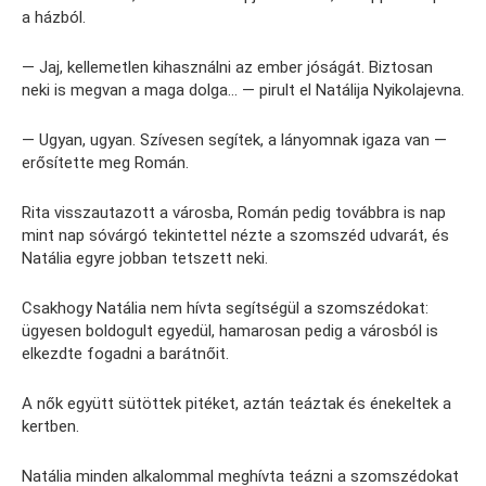
a házból.
— Jaj, kellemetlen kihasználni az ember jóságát. Biztosan
neki is megvan a maga dolga… — pirult el Natálija Nyikolajevna.
— Ugyan, ugyan. Szívesen segítek, a lányomnak igaza van —
erősítette meg Román.
Rita visszautazott a városba, Román pedig továbbra is nap
mint nap sóvárgó tekintettel nézte a szomszéd udvarát, és
Natália egyre jobban tetszett neki.
Csakhogy Natália nem hívta segítségül a szomszédokat:
ügyesen boldogult egyedül, hamarosan pedig a városból is
elkezdte fogadni a barátnőit.
A nők együtt sütöttek pitéket, aztán teáztak és énekeltek a
kertben.
Natália minden alkalommal meghívta teázni a szomszédokat