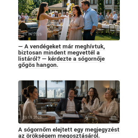
06.08.2026
— A vendégeket már meghívtuk,
biztosan mindent megvettél a
listáról? — kérdezte a sógornője
gőgös hangon.
06.08.2026
A sógornőm elejtett egy megjegyzést
az örökségem megosztásáról.