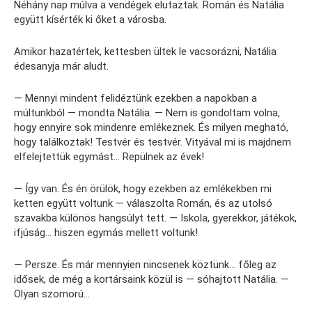
Néhány nap múlva a vendégek elutaztak. Román és Natália
együtt kísérték ki őket a városba.
Amikor hazatértek, kettesben ültek le vacsorázni, Natália
édesanyja már aludt.
— Mennyi mindent felidéztünk ezekben a napokban a
múltunkból — mondta Natália. — Nem is gondoltam volna,
hogy ennyire sok mindenre emlékeznek. És milyen megható,
hogy találkoztak! Testvér és testvér. Vityával mi is majdnem
elfelejtettük egymást… Repülnek az évek!
— Így van. És én örülök, hogy ezekben az emlékekben mi
ketten együtt voltunk — válaszolta Román, és az utolsó
szavakba különös hangsúlyt tett. — Iskola, gyerekkor, játékok,
ifjúság… hiszen egymás mellett voltunk!
— Persze. És már mennyien nincsenek köztünk… főleg az
idősek, de még a kortársaink közül is — sóhajtott Natália. —
Olyan szomorú…