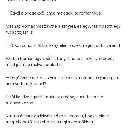
— Egyél a pirogokból, amíg melegek, te romantikus…
Másnap Román visszavitte a tányért, és egyúttal hozott egy
tucat tojást is.
— Ó, köszönöm! Akkor kénytelen leszek megint sütni valamit!
Ezután Román egy vödör áfonyát hozott neki az erdőből,
majd pár nap múlva gombát is.
— De jó lenne nekem is veled menni az erdőbe… Olyan régen
nem voltam. Elvinnél?
Ettől kezdve együtt jártak az erdőbe, amíg tartott az
áfonyaszezon.
Natália édesanyja lekvárt főzött, és örült, hogy a pince
megtelik befőttekkel, mint a régi szép időkben.