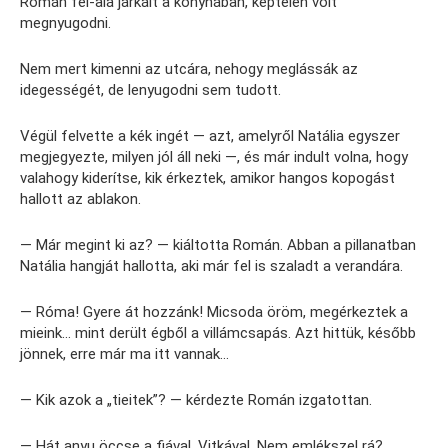
Román fel-alá járkált a konyhában, képtelen volt
megnyugodni.
Nem mert kimenni az utcára, nehogy meglássák az
idegességét, de lenyugodni sem tudott.
Végül felvette a kék ingét — azt, amelyről Natália egyszer
megjegyezte, milyen jól áll neki —, és már indult volna, hogy
valahogy kiderítse, kik érkeztek, amikor hangos kopogást
hallott az ablakon.
— Már megint ki az? — kiáltotta Román. Abban a pillanatban
Natália hangját hallotta, aki már fel is szaladt a verandára.
— Róma! Gyere át hozzánk! Micsoda öröm, megérkeztek a
mieink… mint derült égből a villámcsapás. Azt hittük, később
jönnek, erre már ma itt vannak…
— Kik azok a „tieitek”? — kérdezte Román izgatottan.
— Hát anyu öccse a fiával, Vitkával. Nem emlékszel rá?