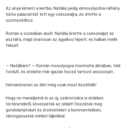
Az anya kiment a kertbe, Natália pedig elmosolyodva néhány
túrós palacsintát tett egy csészealjra, és átvitte a
szomszédhoz.
Román a szobában aludt. Natália letette a csészealjat az
asztalra, majd óvatosan az ágyához lépett, és halkan mellé
feküdt.
— Natálkám? — Román mosolyogva mormolta álmában, felé
fordult, és átölelte már igazán hozzá tartozó asszonyát…
Hatvanévesen az élet még csak most kezdődik!
Hogy ne maradjatok le az új, számotokra is érdekes
történetekről, kövessétek az oldalt! Osszátok meg
gondolataitokat és érzéseiteket a kommentekben,
támogassatok minket lájkokkal.