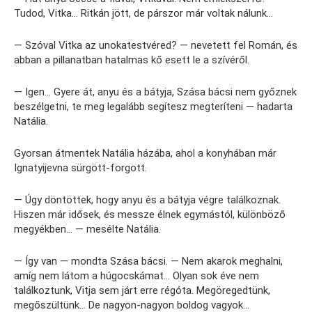
Tudod, Vitka… Ritkán jött, de párszor már voltak nálunk…
— Szóval Vitka az unokatestvéred? — nevetett fel Román, és
abban a pillanatban hatalmas kő esett le a szívéről.
— Igen… Gyere át, anyu és a bátyja, Szása bácsi nem győznek
beszélgetni, te meg legalább segítesz megteríteni — hadarta
Natália.
Gyorsan átmentek Natália házába, ahol a konyhában már
Ignatyijevna sürgött-forgott.
— Úgy döntöttek, hogy anyu és a bátyja végre találkoznak.
Hiszen már idősek, és messze élnek egymástól, különböző
megyékben… — mesélte Natália.
— Így van — mondta Szása bácsi. — Nem akarok meghalni,
amíg nem látom a húgocskámat… Olyan sok éve nem
találkoztunk, Vitja sem járt erre régóta. Megöregedtünk,
megőszültünk… De nagyon-nagyon boldog vagyok…