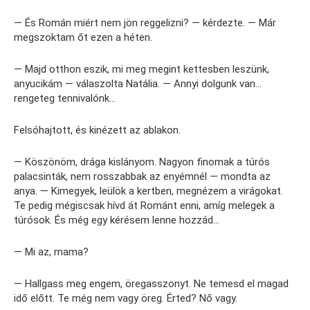
— És Román miért nem jön reggelizni? — kérdezte. — Már
megszoktam őt ezen a héten.
— Majd otthon eszik, mi meg megint kettesben leszünk,
anyucikám — válaszolta Natália. — Annyi dolgunk van…
rengeteg tennivalónk…
Felsóhajtott, és kinézett az ablakon.
— Köszönöm, drága kislányom. Nagyon finomak a túrós
palacsinták, nem rosszabbak az enyémnél — mondta az
anya. — Kimegyek, leülök a kertben, megnézem a virágokat.
Te pedig mégiscsak hívd át Románt enni, amíg melegek a
túrósok. És még egy kérésem lenne hozzád…
— Mi az, mama?
— Hallgass meg engem, öregasszonyt. Ne temesd el magad
idő előtt. Te még nem vagy öreg. Érted? Nő vagy.