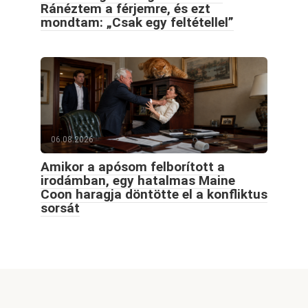
Ránéztem a férjemre, és ezt
mondtam: „Csak egy feltétellel”
06.08.2026
Amikor a apósom felborított a
irodámban, egy hatalmas Maine
Coon haragja döntötte el a konfliktus
sorsát