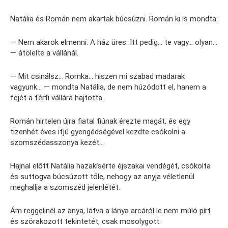
Natália és Román nem akartak búcsúzni. Román ki is mondta:
— Nem akarok elmenni. A ház üres. Itt pedig… te vagy… olyan…
— átölelte a vállánál.
— Mit csinálsz… Romka… hiszen mi szabad madarak
vagyunk… — mondta Natália, de nem húzódott el, hanem a
fejét a férfi vállára hajtotta.
Román hirtelen újra fiatal fiúnak érezte magát, és egy
tizenhét éves ifjú gyengédségével kezdte csókolni a
szomszédasszonya kezét…
Hajnal előtt Natália hazakísérte éjszakai vendégét, csókolta
és suttogva búcsúzott tőle, nehogy az anyja véletlenül
meghallja a szomszéd jelenlétét.
Ám reggelinél az anya, látva a lánya arcáról le nem múló pírt
és szórakozott tekintetét, csak mosolygott.