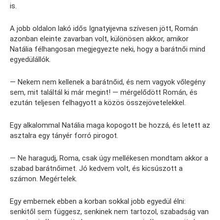
is.
A jobb oldalon lakó idős Ignatyijevna szívesen jött, Román
azonban eleinte zavarban volt, különösen akkor, amikor
Natália félhangosan megjegyezte neki, hogy a barátnői mind
egyedülállók.
— Nekem nem kellenek a barátnőid, és nem vagyok vőlegény
sem, mit találtál ki már megint! — mérgelődött Román, és
ezután teljesen felhagyott a közös összejövetelekkel.
Egy alkalommal Natália maga kopogott be hozzá, és letett az
asztalra egy tányér forró pirogot.
— Ne haragudj, Roma, csak úgy mellékesen mondtam akkor a
szabad barátnőimet. Jó kedvem volt, és kicsúszott a
számon. Megértelek.
Egy embernek ebben a korban sokkal jobb egyedül élni:
senkitől sem függesz, senkinek nem tartozol, szabadság van