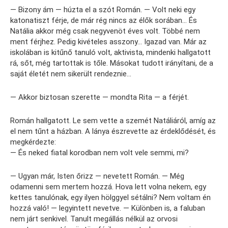
— Bizony ám — húzta el a szót Román. — Volt neki egy
katonatiszt férje, de már rég nincs az élők sorában… És
Natália akkor még csak negyvenöt éves volt. Többé nem
ment férjhez. Pedig kivételes asszony… Igazad van. Már az
iskolában is kitűnő tanuló volt, aktivista, mindenki hallgatott
rá, sőt, még tartottak is tőle. Másokat tudott irányítani, de a
saját életét nem sikerült rendeznie…
— Akkor biztosan szerette — mondta Rita — a férjét.
Román hallgatott. Le sem vette a szemét Natáliáról, amíg az
el nem tűnt a házban. A lánya észrevette az érdeklődését, és
megkérdezte:
— És neked fiatal korodban nem volt vele semmi, mi?
— Ugyan már, Isten őrizz — nevetett Román. — Még
odamenni sem mertem hozzá. Hova lett volna nekem, egy
kettes tanulónak, egy ilyen hölggyel sétálni? Nem voltam én
hozzá való! — legyintett nevetve. — Különben is, a faluban
nem járt senkivel. Tanult megállás nélkül az orvosi