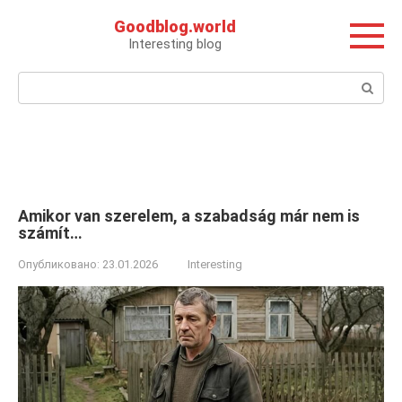
Перейти
Goodblog.world
к
Interesting blog
контенту
Поиск:
Amikor van szerelem, a szabadság már nem is
számít…
Опубликовано:
23.01.2026
Interesting