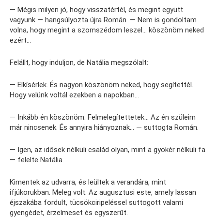
— Mégis milyen jó, hogy visszatértél, és megint együtt
vagyunk — hangsúlyozta újra Román. — Nem is gondoltam
volna, hogy megint a szomszédom leszel… köszönöm neked
ezért…
Felállt, hogy induljon, de Natália megszólalt:
— Elkísérlek. És nagyon köszönöm neked, hogy segítettél.
Hogy velünk voltál ezekben a napokban…
— Inkább én köszönöm. Felmelegítettetek… Az én szüleim
már nincsenek. És annyira hiányoznak… — suttogta Román.
— Igen, az idősek nélküli család olyan, mint a gyökér nélküli fa
— felelte Natália.
Kimentek az udvarra, és leültek a verandára, mint
ifjúkorukban. Meleg volt. Az augusztusi este, amely lassan
éjszakába fordult, tücsökciripeléssel suttogott valami
gyengédet, érzelmeset és egyszerűt.