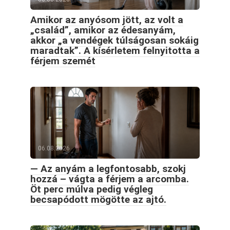
Amikor az anyósom jött, az volt a
„család”, amikor az édesanyám,
akkor „a vendégek túlságosan sokáig
maradtak”. A kísérletem felnyitotta a
férjem szemét
06.08.2026
— Az anyám a legfontosabb, szokj
hozzá – vágta a férjem a arcomba.
Öt perc múlva pedig végleg
becsapódott mögötte az ajtó.