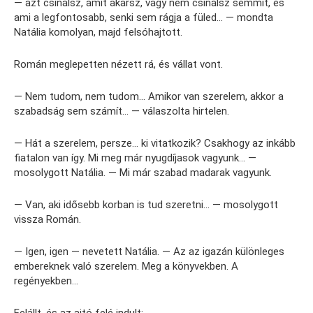
— azt csinálsz, amit akarsz, vagy nem csinálsz semmit, és
ami a legfontosabb, senki sem rágja a füled… — mondta
Natália komolyan, majd felsóhajtott.
Román meglepetten nézett rá, és vállat vont.
— Nem tudom, nem tudom… Amikor van szerelem, akkor a
szabadság sem számít… — válaszolta hirtelen.
— Hát a szerelem, persze… ki vitatkozik? Csakhogy az inkább
fiatalon van így. Mi meg már nyugdíjasok vagyunk… —
mosolygott Natália. — Mi már szabad madarak vagyunk.
— Van, aki idősebb korban is tud szeretni… — mosolygott
vissza Román.
— Igen, igen — nevetett Natália. — Az az igazán különleges
embereknek való szerelem. Meg a könyvekben. A
regényekben…
Felállt, és az ajtó felé indult: