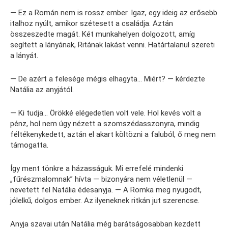
— Ez a Román nem is rossz ember. Igaz, egy ideig az erősebb
italhoz nyúlt, amikor szétesett a családja. Aztán
összeszedte magát. Két munkahelyen dolgozott, amíg
segített a lányának, Ritának lakást venni. Határtalanul szereti
a lányát.
— De azért a felesége mégis elhagyta… Miért? — kérdezte
Natália az anyjától.
— Ki tudja… Örökké elégedetlen volt vele. Hol kevés volt a
pénz, hol nem úgy nézett a szomszédasszonyra, mindig
féltékenykedett, aztán el akart költözni a faluból, ő meg nem
támogatta.
Így ment tönkre a házasságuk. Mi errefelé mindenki
„fűrészmalomnak” hívta — bizonyára nem véletlenül —
nevetett fel Natália édesanyja. — A Romka meg nyugodt,
jólelkű, dolgos ember. Az ilyeneknek ritkán jut szerencse.
Anyja szavai után Natália még barátságosabban kezdett