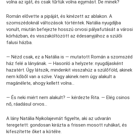
volna az igát, és csak tűrtük volna egymást. De minek?
Román elővette a pipáját, és kinézett az ablakon. A
szomszédoknál változások történtek. Natália nyugdíjba
vonult, miután befejezte hosszú orvosi pályafutását a városi
kórházban, és visszaköltözött az édesanyjához a szülői
falusi házba.
— Nézd csak, ez a Natália is — mutatott Román a szomszéd
ház felé a lányának. — Hasonló a helyzete: nyugdíjasként
hazatért. Úgy látszik, mindenkit visszahúz a szülőföld, akinek
nem kőből van a szíve. Vagy akinek nem úgy alakult a
magánélete, ahogy kellett volna…
— És neki miért nem alakult? — kérdezte Rita. — Elég csinos
nő, ráadásul orvos…
A lány Natália Nyikolajevnát figyelte, aki az udvarán
teregetett: gondosan kirázta a frissen mosott ruhákat, és
kifeszítette őket a kötélre.