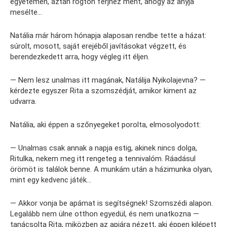
egyetemen, aztán rögtön férjhez ment, ahogy az anyja
mesélte…
Natália már három hónapja alaposan rendbe tette a házat:
súrolt, mosott, saját erejéből javításokat végzett, és
berendezkedett arra, hogy végleg itt éljen.
— Nem lesz unalmas itt magának, Natálija Nyikolajevna? —
kérdezte egyszer Rita a szomszédját, amikor kiment az
udvarra.
Natália, aki éppen a szőnyegeket porolta, elmosolyodott:
— Unalmas csak annak a napja estig, akinek nincs dolga,
Ritulka, nekem meg itt rengeteg a tennivalóm. Ráadásul
örömöt is találok benne. A munkám után a házimunka olyan,
mint egy kedvenc játék…
— Akkor vonja be apámat is segítségnek! Szomszédi alapon.
Legalább nem ülne otthon egyedül, és nem unatkozna —
tanácsolta Rita, miközben az apjára nézett, aki éppen kilépett