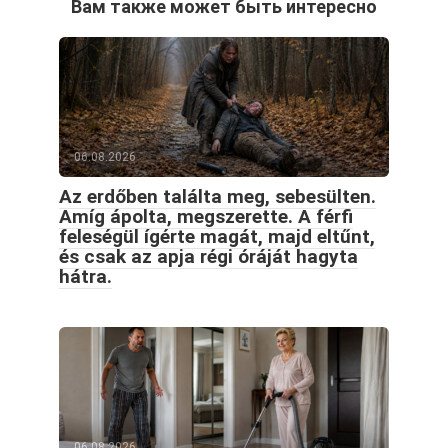
Вам также может быть интересно
06.08.2026
Az erdőben találta meg, sebesülten.
Amíg ápolta, megszerette. A férfi
feleségül ígérte magát, majd eltűnt,
és csak az apja régi óráját hagyta
hátra.
06.08.2026