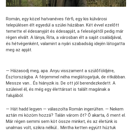
Román, egy közel hatvanéves férfi, egy kis külvárosi
településen élt egyedül a szülei házában. Két évvel ezelőtt
temette el édesanyját és édesapját, a feleségétől pedig már
régen elvált. A lánya, Rita, a városban élt a saját családjával,
és hétvégenként, valamint a nyári szabadság idején látogatta
meg az apját.
— Házasodj meg, apa. Anyu visszament a szülőföldjére,
Észtországba. A férjemmel néha meglátogatjuk, de ritkábban.
Messze van… És hiányzik is. De ott jól berendezkedett. A
szüleivel él, és még egy élettársat is talált magának a
falujából.
— Hát hadd legyen — válaszolta Román ingerülten. — Nekem
aztán mi közöm hozzá? Talán várom őt? Ő akarta, ő ment el.
Már régen semmi sem köt össze minket, és az életünk is
unalmas volt, szikra nélkül… Mintha ketten együtt húztuk