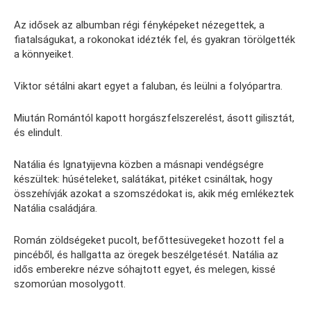
Az idősek az albumban régi fényképeket nézegettek, a
fiatalságukat, a rokonokat idézték fel, és gyakran törölgették
a könnyeiket.
Viktor sétálni akart egyet a faluban, és leülni a folyópartra.
Miután Romántól kapott horgászfelszerelést, ásott gilisztát,
és elindult.
Natália és Ignatyijevna közben a másnapi vendégségre
készültek: húsételeket, salátákat, pitéket csináltak, hogy
összehívják azokat a szomszédokat is, akik még emlékeztek
Natália családjára.
Román zöldségeket pucolt, befőttesüvegeket hozott fel a
pincéből, és hallgatta az öregek beszélgetését. Natália az
idős emberekre nézve sóhajtott egyet, és melegen, kissé
szomorúan mosolygott.