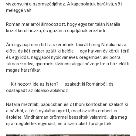
viszonyulni a szomszédjához. A kapcsolatuk barátivá, sőt
meleggé vált.
Román már arról álmodozott, hogy egyszer talán Natália
közel kerül hozzá, és igazán a sajátjának érezheti…
Ám egy nap nem hitt a szemének: taxi állt meg Natália háza
előtt, és két ember szállt ki belőle — egy hatvan év körüli férfi
és egy idős, nagyjából nyolcvanéves öregember, aki botra
támaszkodva, gyermeki kíváncsisággal nézegette a ház előtti
magas hársfákat.
— Kit hozott ide az Isten? — szakadt ki Románból, és
odatapadt az oldalsó ablakhoz.
Natália mezítláb, papucsban és otthoni köntösben szaladt ki
a házból, a férfi nyakába ugrott, majd az idős embert is
átölelte. Mindhárman örömmel beszéltek valamiről, újra meg
újra megölelték egymást, és a szemüket törölgették.