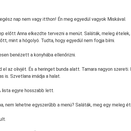
 egész nap nem vagy itthon! Én meg egyedül vagyok Miskával.
ep előtt Anna elkezdte tervezni a menüt. Saláták, meleg ételek,
nőtt, mint a hógolyó. Tudta, hogy egyedül nem fogja bírni.
esen benézett a konyhába ellenőrizni.
d el az olivjét. És a heringet bunda alatt. Tamara nagyon szereti
as is. Szvetlana imádja a halat.
 lista egyre hosszabb lett.
vna, nem lehetne egyszerűbb a menü? Saláták, meg egy meleg ét
lt.