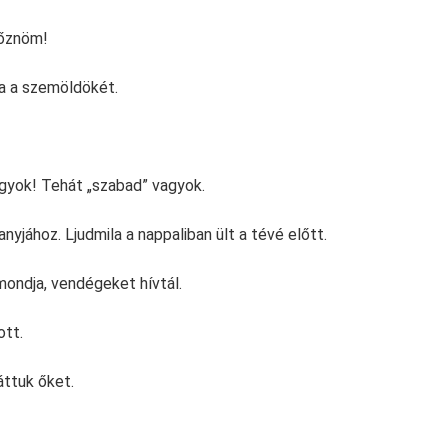
főznöm!
 a szemöldökét.
gyok! Tehát „szabad” vagyok.
anyjához. Ljudmila a nappaliban ült a tévé előtt.
mondja, vendégeket hívtál.
ott.
áttuk őket.