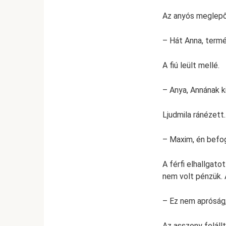
Az anyós meglepő
– Hát Anna, termé
A fiú leült mellé.
– Anya, Annának ki
Ljudmila ránézett.
– Maxim, én befog
A férfi elhallgato
nem volt pénzük. 
– Ez nem apróság,
Az asszony felállt