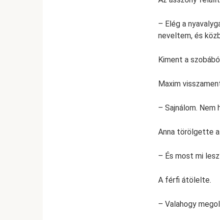
– Elég a nyavalyg
neveltem, és közb
Kiment a szobából
Maxim visszament
– Sajnálom. Nem h
Anna törölgette 
– És most mi lesz
A férfi átölelte.
– Valahogy megold