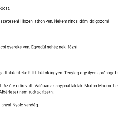
dött.
szetesen! Hiszen itthon van. Nekem nincs időm, dolgozom!
csi gyereke van. Egyedül nehéz neki főzni.
adtalak titeket! Itt laktok ingyen. Tényleg egy ilyen apróságot
tt. Az érv erős volt. Valóban az anyjánál laktak. Miután Maximot 
Albérletet nem tudtak fizetni.
 anya! Nyolc vendég.
.