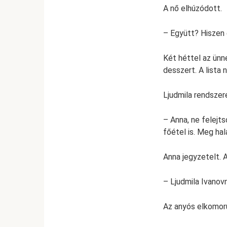
A nő elhúzódott.
– Együtt? Hiszen
Két héttel az ünn
desszert. A lista 
Ljudmila rendszer
– Anna, ne felejts
főétel is. Meg hal
Anna jegyzetelt. A
– Ljudmila Ivano
Az anyós elkomoru