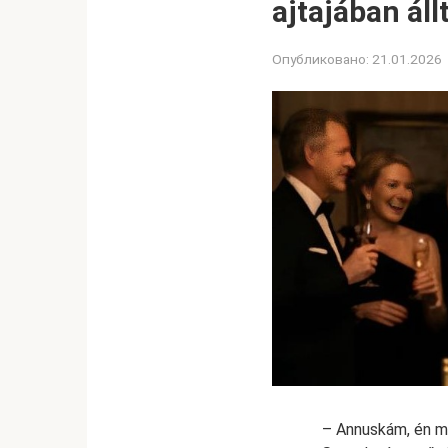
ajtajában áll
Опубликовано:
21.01.2026
– Annuskám, én m