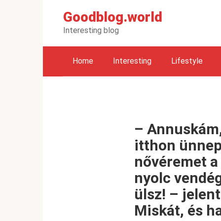
Перейти
Goodblog.world
к
контенту
Interesting blog
Home
Interesting
Lifestyle
– Annuskám,
itthon ünnep
nővéremet a 
nyolc vendég
ülsz! – jelen
Miskát, és h