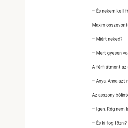
– És nekem kell 
Maxim összevonta
– Miért neked?
– Mert gyesen va
A férfi átment az 
– Anya, Anna azt 
Az asszony bólint
– Igen. Rég nem l
– És ki fog főzni?