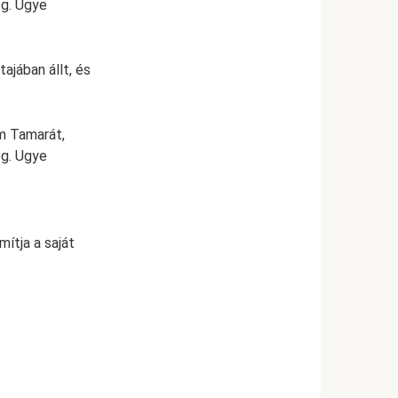
ég. Ugye
ajában állt, és
m Tamarát,
ég. Ugye
ítja a saját