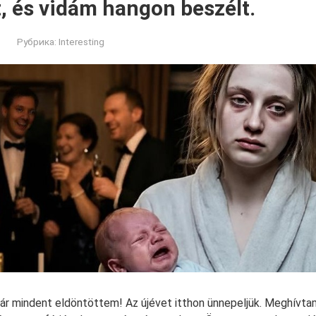
t, és vidám hangon beszélt.
Рубрика:
Interesting
ár mindent eldöntöttem! Az újévet itthon ünnepeljük. Meghívta