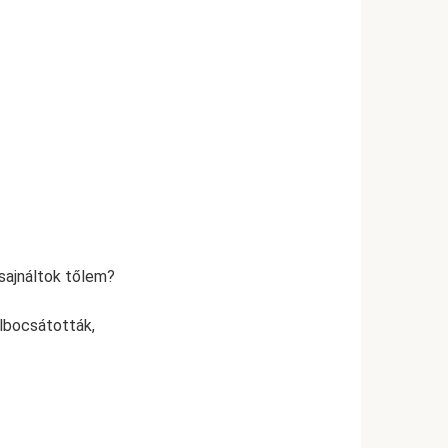
 sajnáltok tőlem?
elbocsátották,