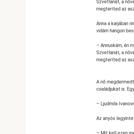
Szvetlanát, a nő
megteríted az aszt
Anna a karjában ri
vidám hangon bes
– Annuskám, én m
Szvetlanát, a nő
megteríted az aszt
A nő megdermedt a
családjukat is. E
– Ljudmila Ivanov
Az anyós legyinte
– Mit kell ezen m