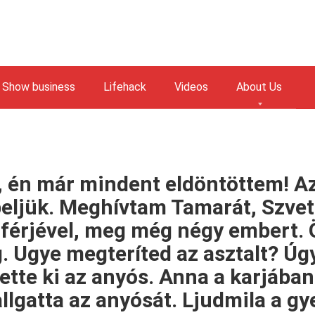
Show business
Lifehack
Videos
About Us
 én már mindent eldöntöttem! Az
eljük. Meghívtam Tamarát, Szvetl
férjével, meg még négy embert.
. Ugye megteríted az asztalt? Úgy
tette ki az anyós. Anna a karjában
allgatta az anyósát. Ljudmila a g