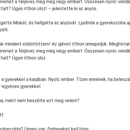
véremet a férjével, meg még négy embert. Összesen nyolc vend
alt? Úgyis itthon ülsz! – jelentette ki az anyós.
ngatta Miskát, és hallgatta az anyósát. Ljudmila a gyerekszoba ajt
zélt.
ár mindent eldöntöttem! Az újévet itthon ünnepeljük. Meghívta
véremet a férjével, meg még négy embert. Összesen nyolc vend
alt? Úgyis itthon ülsz.
 gyerekkel a karjában. Nyolc ember. Tízen ennének, ha beleszám
gy egyéves gyerekkel.
na, miért nem beszélte ezt meg velem?
tt.
egbeszélni? Ünnep van. Embereket kell hívni.