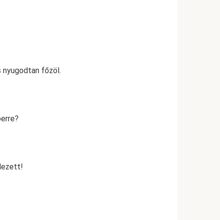
s nyugodtan főzöl.
berre?
dezett!