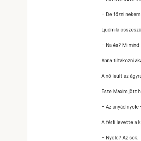
– De főzni nekem k
Ljudmila összeszű
– Na és? Mi mind 
Anna tiltakozni ak
A nő leült az ágyr
Este Maxim jött h
– Az anyád nyolc
A férfi levette a k
– Nyolc? Az sok.