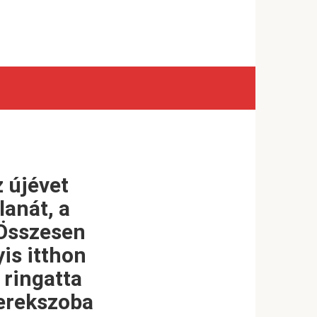
 újévet
anát, a
 Összesen
is itthon
 ringatta
yerekszoba