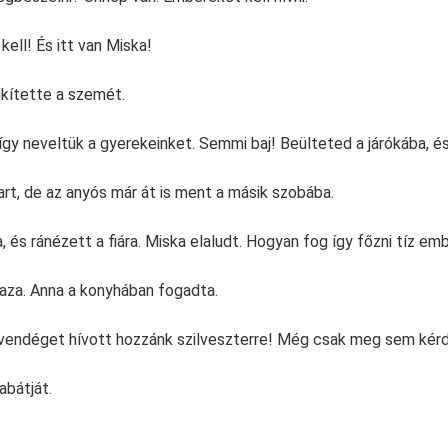
ell! És itt van Miska!
kítette a szemét.
így neveltük a gyerekeinket. Semmi baj! Beülteted a járókába, é
art, de az anyós már át is ment a másik szobába.
a, és ránézett a fiára. Miska elaludt. Hogyan fog így főzni tíz em
aza. Anna a konyhában fogadta.
 vendéget hívott hozzánk szilveszterre! Még csak meg sem kér
abátját.