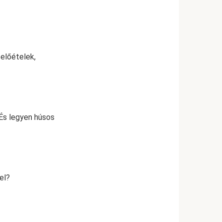
 előételek,
. És legyen húsos
el?