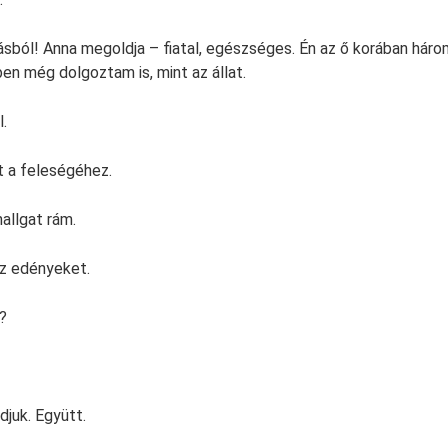
ásból! Anna megoldja – fiatal, egészséges. Én az ő korában hár
en még dolgoztam is, mint az állat.
.
 a feleségéhez.
allgat rám.
az edényeket.
?
juk. Együtt.