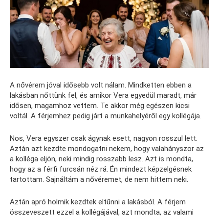
A nővérem jóval idősebb volt nálam. Mindketten ebben a
lakásban nőttünk fel, és amikor Vera egyedül maradt, már
idősen, magamhoz vettem. Te akkor még egészen kicsi
voltál. A férjemhez pedig járt a munkahelyéről egy kollégája.
Nos, Vera egyszer csak ágynak esett, nagyon rosszul lett.
Aztán azt kezdte mondogatni nekem, hogy valahányszor az
a kolléga eljön, neki mindig rosszabb lesz. Azt is mondta,
hogy az a férfi furcsán néz rá. Én mindezt képzelgésnek
tartottam. Sajnáltám a nővéremet, de nem hittem neki.
Aztán apró holmik kezdtek eltűnni a lakásból. A férjem
összeveszett ezzel a kollégájával, azt mondta, az valami