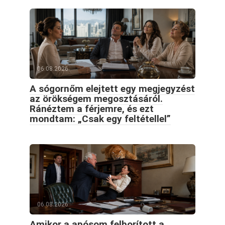
06.08.2026
A sógornőm elejtett egy megjegyzést
az örökségem megosztásáról.
Ránéztem a férjemre, és ezt
mondtam: „Csak egy feltétellel”
06.08.2026
Amikor a apósom felborított a