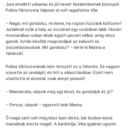
Jura emellett udvarias és jól nevelt fiatalembernek bizonyult.
Polina Viktorovna teljesen el volt ragadtatva tőle.
– Nagyi, mit gondolsz, mi lenne, ha rögtön hozzánk költözne?
Juráéknál szűk a hely, az öccsével egy szobában lakik. Hiszen
mostanában sokan élnek együtt pecsét nélkül, amíg nincs
gyerek. Aztán később megcsináljuk az esküvőt és
összeházasodunk. Mit gondolsz? – kérte ki Marina a
tanácsát.
Polina Viktorovnának nem tetszett ez a felvetés. De nagyon
szerette az unokáját, és hitt a választásában. Ezért nem
utasította el azonnal, csak annyit javasolt:
– Marinácska, várjunk még egy kicsit, és gondoljuk át, jó?
– Persze, várjunk – egyezett bele Marina.
Ő maga sem volt még kész ilyen életre, bár közben kissé
maradinak érezte magát. A barátnője, Vika gyakran ugratni