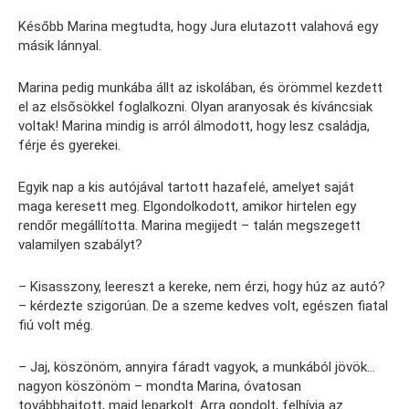
Később Marina megtudta, hogy Jura elutazott valahová egy
másik lánnyal.
Marina pedig munkába állt az iskolában, és örömmel kezdett
el az elsősökkel foglalkozni. Olyan aranyosak és kíváncsiak
voltak! Marina mindig is arról álmodott, hogy lesz családja,
férje és gyerekei.
Egyik nap a kis autójával tartott hazafelé, amelyet saját
maga keresett meg. Elgondolkodott, amikor hirtelen egy
rendőr megállította. Marina megijedt – talán megszegett
valamilyen szabályt?
– Kisasszony, leereszt a kereke, nem érzi, hogy húz az autó?
– kérdezte szigorúan. De a szeme kedves volt, egészen fiatal
fiú volt még.
– Jaj, köszönöm, annyira fáradt vagyok, a munkából jövök…
nagyon köszönöm – mondta Marina, óvatosan
továbbhajtott, majd leparkolt. Arra gondolt, felhívja az