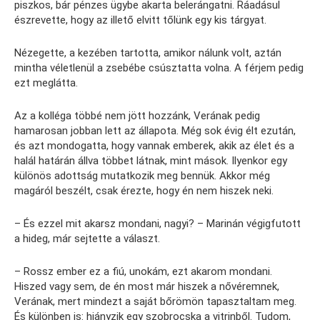
piszkos, bár pénzes ügybe akarta belerángatni. Ráadásul
észrevette, hogy az illető elvitt tőlünk egy kis tárgyat.
Nézegette, a kezében tartotta, amikor nálunk volt, aztán
mintha véletlenül a zsebébe csúsztatta volna. A férjem pedig
ezt meglátta.
Az a kolléga többé nem jött hozzánk, Verának pedig
hamarosan jobban lett az állapota. Még sok évig élt ezután,
és azt mondogatta, hogy vannak emberek, akik az élet és a
halál határán állva többet látnak, mint mások. Ilyenkor egy
különös adottság mutatkozik meg bennük. Akkor még
magáról beszélt, csak érezte, hogy én nem hiszek neki.
– És ezzel mit akarsz mondani, nagyi? – Marinán végigfutott
a hideg, már sejtette a választ.
– Rossz ember ez a fiú, unokám, ezt akarom mondani.
Hiszed vagy sem, de én most már hiszek a nővéremnek,
Verának, mert mindezt a saját bőrömön tapasztaltam meg.
És különben is: hiányzik egy szobrocska a vitrinből. Tudom,