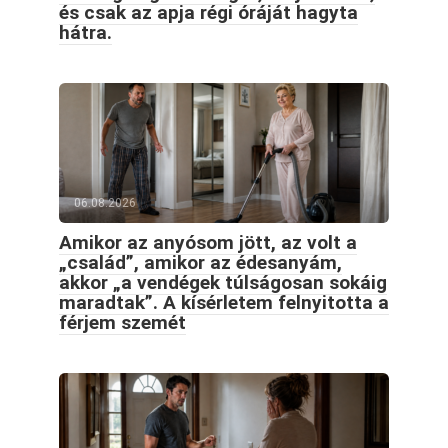
és csak az apja régi óráját hagyta
hátra.
06.08.2026
Amikor az anyósom jött, az volt a
„család”, amikor az édesanyám,
akkor „a vendégek túlságosan sokáig
maradtak”. A kísérletem felnyitotta a
férjem szemét