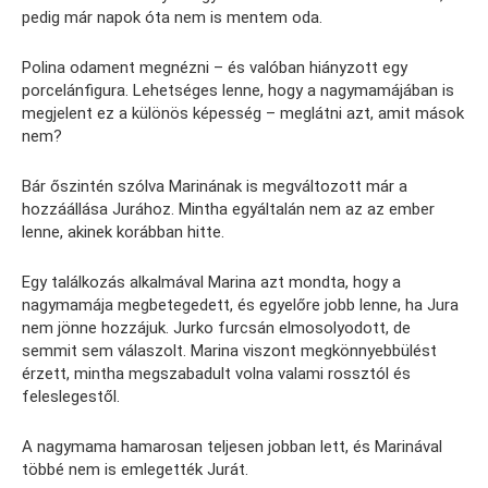
pedig már napok óta nem is mentem oda.
Polina odament megnézni – és valóban hiányzott egy
porcelánfigura. Lehetséges lenne, hogy a nagymamájában is
megjelent ez a különös képesség – meglátni azt, amit mások
nem?
Bár őszintén szólva Marinának is megváltozott már a
hozzáállása Jurához. Mintha egyáltalán nem az az ember
lenne, akinek korábban hitte.
Egy találkozás alkalmával Marina azt mondta, hogy a
nagymamája megbetegedett, és egyelőre jobb lenne, ha Jura
nem jönne hozzájuk. Jurko furcsán elmosolyodott, de
semmit sem válaszolt. Marina viszont megkönnyebbülést
érzett, mintha megszabadult volna valami rossztól és
feleslegestől.
A nagymama hamarosan teljesen jobban lett, és Marinával
többé nem is emlegették Jurát.