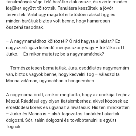
tanulmányok vége felé barátkoztak össze, és szinte minden
idejüket együtt töltötték. Tanulásra készültek, a jövőt
tervezték. Valahogy magától értetődően alakult így, és
minden barátjuk biztos volt benne, hogy hamarosan
összeházasodnak.
– A nagymamádhoz költöztél? Ő rád hagyta a lakást? Ez
nagyszerű, igazi kelendő menyasszony vagy – tréfálkozott
Jurko. – És mikor mutatsz be a nagymamádnak?
– Természetesen bemutatlak, Jura, csodálatos nagymamám
van, biztos vagyok benne, hogy kedvelni fog – válaszolta
Marina vidáman, ugyanabban a hangnemben.
A nagymama örült, amikor megtudta, hogy az unokája férjhez
készül. Ráadásul egy olyan fiatalemberhez, akivel közösek az
érdeklődési köreik és ugyanaz a hivatásuk. Hiszen mindketten
– Jurko és Marina is – alsó tagozatos tanárként akartak
dolgozni. Sőt, talán dolgozni és továbbtanulni is együtt
fognak.