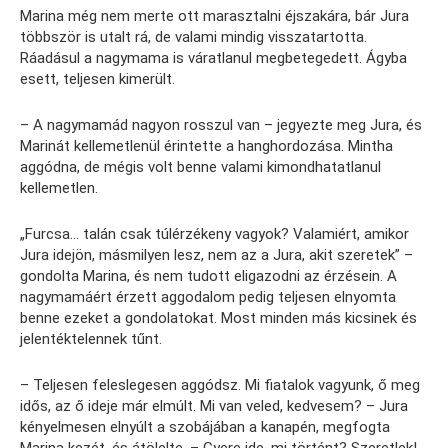
Marina még nem merte ott marasztalni éjszakára, bár Jura
többször is utalt rá, de valami mindig visszatartotta.
Ráadásul a nagymama is váratlanul megbetegedett. Ágyba
esett, teljesen kimerült.
– A nagymamád nagyon rosszul van – jegyezte meg Jura, és
Marinát kellemetlenül érintette a hanghordozása. Mintha
aggódna, de mégis volt benne valami kimondhatatlanul
kellemetlen.
„Furcsa… talán csak túlérzékeny vagyok? Valamiért, amikor
Jura idejön, másmilyen lesz, nem az a Jura, akit szeretek” –
gondolta Marina, és nem tudott eligazodni az érzésein. A
nagymamáért érzett aggodalom pedig teljesen elnyomta
benne ezeket a gondolatokat. Most minden más kicsinek és
jelentéktelennek tűnt.
– Teljesen feleslegesen aggódsz. Mi fiatalok vagyunk, ő meg
idős, az ő ideje már elmúlt. Mi van veled, kedvesem? – Jura
kényelmesen elnyúlt a szobájában a kanapén, megfogta
Marina kezét, és átölelte. – Gyere ide, mi történt? Szeretlek!