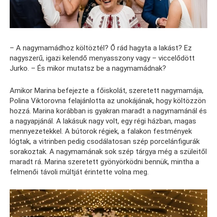
– A nagymamádhoz költöztél? Ő rád hagyta a lakást? Ez
nagyszerű, igazi kelendő menyasszony vagy – viccelődött
Jurko. – És mikor mutatsz be a nagymamádnak?
Amikor Marina befejezte a főiskolát, szeretett nagymamája,
Polina Viktorovna felajánlotta az unokájának, hogy költözzön
hozzá. Marina korábban is gyakran maradt a nagymamánál és
a nagyapjánál. A lakásuk nagy volt, egy régi házban, magas
mennyezetekkel. A bútorok régiek, a falakon festmények
lógtak, a vitrinben pedig csodálatosan szép porcelánfigurák
sorakoztak. A nagymamának sok szép tárgya még a szüleitől
maradt rá. Marina szeretett gyönyörködni bennük, mintha a
felmenői távoli múltját érintette volna meg.