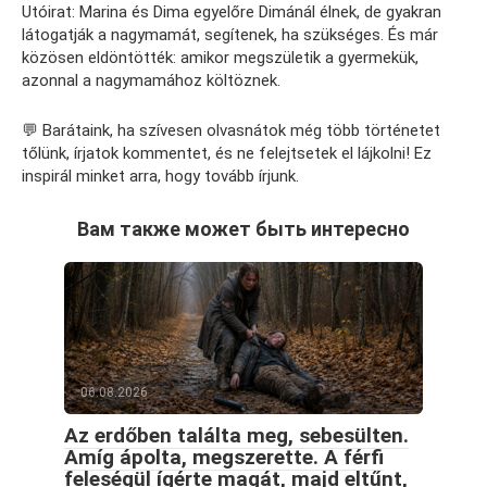
Utóirat: Marina és Dima egyelőre Dimánál élnek, de gyakran
látogatják a nagymamát, segítenek, ha szükséges. És már
közösen eldöntötték: amikor megszületik a gyermekük,
azonnal a nagymamához költöznek.
💬 Barátaink, ha szívesen olvasnátok még több történetet
tőlünk, írjatok kommentet, és ne felejtsetek el lájkolni! Ez
inspirál minket arra, hogy tovább írjunk.
Вам также может быть интересно
06.08.2026
Az erdőben találta meg, sebesülten.
Amíg ápolta, megszerette. A férfi
feleségül ígérte magát, majd eltűnt,