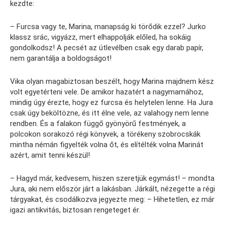
kezdte:
– Furcsa vagy te, Marina, manapság ki törődik ezzel? Jurko
klassz srác, vigyázz, mert elhappolják előled, ha sokáig
gondolkodsz! A pecsét az útlevélben csak egy darab papír,
nem garantálja a boldogságot!
Vika olyan magabiztosan beszélt, hogy Marina majdnem kész
volt egyetérteni vele. De amikor hazatért a nagymamához,
mindig úgy érezte, hogy ez furcsa és helytelen lenne. Ha Jura
csak úgy beköltözne, és itt élne vele, az valahogy nem lenne
rendben. És a falakon függő gyönyörű festmények, a
polcokon sorakozó régi könyvek, a törékeny szobrocskák
mintha némán figyelték volna őt, és elítélték volna Marinát
azért, amit tenni készül!
– Hagyd már, kedvesem, hiszen szeretjük egymást! – mondta
Jura, aki nem először járt a lakásban. Járkált, nézegette a régi
tárgyakat, és csodálkozva jegyezte meg: – Hihetetlen, ez már
igazi antikvitás, biztosan rengeteget ér.