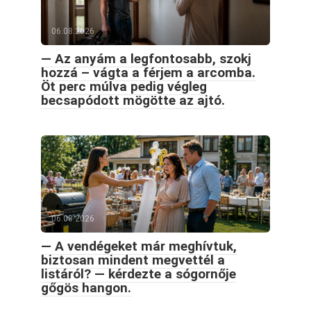
06.08.2026
— Az anyám a legfontosabb, szokj
hozzá – vágta a férjem a arcomba.
Öt perc múlva pedig végleg
becsapódott mögötte az ajtó.
06.08.2026
— A vendégeket már meghívtuk,
biztosan mindent megvettél a
listáról? — kérdezte a sógornője
gőgös hangon.