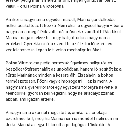
értékét pedig már ismered, látom, milyen gondosan bánsz
velük – örült Polina Viktorovna.
Amikor a nagymama egyedül maradt, Marina gondolkodás
nélkül odaköltözött hozzá. Nem akarta egyedül hagyni – bár a
nagymama még élénk volt, már idősnek számított. Ráadásul
Marina maga is élvezte, hogy hallgathatja a nagymama
emlékeit. Gyerekkora óta szerette az élettörténeteit, és
végtelenszer is képes lett volna meghallgatni őket.
Polina Viktorovna pedig nemcsak figyelmes hallgatót és
beszélgetőtársat talált az unokájában, hanem jó segítőt is: a
fürge Marinának minden a kezére állt. Elszaladni a boltba –
természetesen. Főzni vagy elmosogatni – az is ment. A
nagymama gyerekkorától egy egyszerű fortélyra nevelte: a
teendőkkel gyorsan kell végezni, hogy ne akadályozzanak
abban, ami igazán érdekel.
A nagymama azonnal megértette, amikor az unokája
szerelmes lett, még ha Marina nem is mondott neki semmit.
Jurko Marinával együtt tanult a pedagógiai főiskolán. A