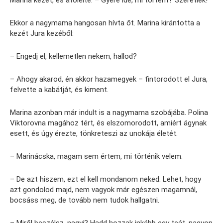
Ekkor a nagymama hangosan hívta őt. Marina kirántotta a
kezét Jura kezéből:
– Engedj el, kellemetlen nekem, hallod?
– Ahogy akarod, én akkor hazamegyek – fintorodott el Jura,
felvette a kabátját, és kiment.
Marina azonban már indult is a nagymama szobájába. Polina
Viktorovna magához tért, és elszomorodott, amiért ágynak
esett, és úgy érezte, tönkreteszi az unokája életét.
– Marinácska, magam sem értem, mi történik velem.
– De azt hiszem, ezt el kell mondanom neked. Lehet, hogy
azt gondolod majd, nem vagyok már egészen magamnál,
bocsáss meg, de tovább nem tudok hallgatni.
– Miről beszélsz, nagyi? Hadd hozzak inkább egy teát, nagyon