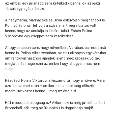
az ember, egy pillanatig sem kételkedik benne: ők az igazi
társak egy egész életre.
A nagymama, Marinácska és Dima esküvőjén még táncolt is.
Könnyű és örömteli volt a szíve, mert végre biztos volt
benne, hogy az unokája jó férfira talált. Ebben Polina
Viktorovna egy cseppet sem kételkedett.
Ahogyan abban sem, hogy nővérében, Verában, és most már
benne is, Polina Viktorovnában, az élet alkonyán egy váratlan,
ám rendkívül hasznos ajándék jelent meg: képesek voltak
meglátni és megérezni az embert úgy, ahogyan más nem
tudja.
Ráadásul Polina Viktorovna kiszámolta, hogy a nővére, Vera,
azután az eset után – amikor ez az adottság először
megmutatkozott benne – még tíz évig élt!
Hát micsoda boldogság ez! Akkor neki is még jut idő az élet
örömeiből, sőt még az ükunokáit is ringathatja majd!