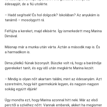
édesapját, de a fiú utolérte.
– Hadd segítsek! És hol dolgozik? Iskolában? Az anyukám is
tanárnő – mosolygott rá.
Felfújta a kereket, majd elkísérte. Így ismerkedett meg Marina
Dimával.
Másnap már a munka után várta. Aztán a második nap is. És
a harmadikon is.
Dima jólelkű fiúnak bizonyult. Büszke volt rá, hogy a barátnője
gyerekeket tanít, és egy idő után megkérte Marina kezét.
– Mindig is olyan nőt akartam találni, mint az édesanyám. Azt
szeretném, hogy két gyermekünk legyen, és nagyon-nagyon
sokáig együtt éljünk!
Úgy mondta ezt, hogy Marina azonnal hitt neki. Már az első
perctől a szívéhez nőtt. Vannak emberek, akiket ha megismer