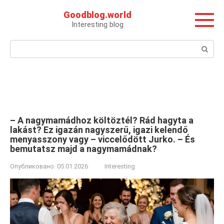
Перейти
Goodblog.world
к
Interesting blog
контенту
Поиск:
– A nagymamádhoz költöztél? Rád hagyta a
lakást? Ez igazán nagyszerű, igazi kelendő
menyasszony vagy – viccelődött Jurko. – És
bemutatsz majd a nagymamádnak?
Опубликовано:
05.01.2026
Interesting