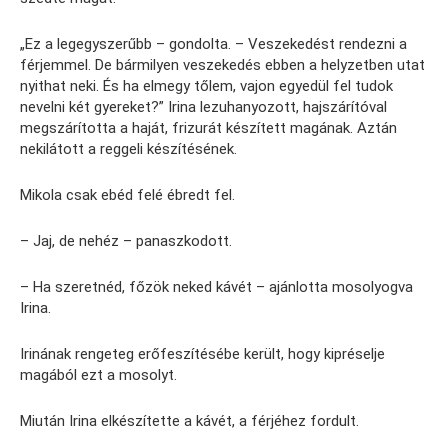
„Ez a legegyszerűbb – gondolta. – Veszekedést rendezni a
férjemmel. De bármilyen veszekedés ebben a helyzetben utat
nyithat neki. És ha elmegy tőlem, vajon egyedül fel tudok
nevelni két gyereket?” Irina lezuhanyozott, hajszárítóval
megszárította a haját, frizurát készített magának. Aztán
nekilátott a reggeli készítésének.
Mikola csak ebéd felé ébredt fel.
– Jaj, de nehéz – panaszkodott.
– Ha szeretnéd, főzök neked kávét – ajánlotta mosolyogva
Irina.
Irinának rengeteg erőfeszítésébe került, hogy kipréselje
magából ezt a mosolyt.
Miután Irina elkészítette a kávét, a férjéhez fordult.