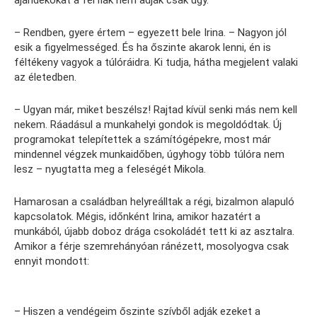
ajándékokat a férfiak nem adják csak úgy.
– Rendben, gyere értem – egyezett bele Irina. – Nagyon jól
esik a figyelmességed. És ha őszinte akarok lenni, én is
féltékeny vagyok a túlóráidra. Ki tudja, hátha megjelent valaki
az életedben.
– Ugyan már, miket beszélsz! Rajtad kívül senki más nem kell
nekem. Ráadásul a munkahelyi gondok is megoldódtak. Új
programokat telepítettek a számítógépekre, most már
mindennel végzek munkaidőben, úgyhogy több túlóra nem
lesz – nyugtatta meg a feleségét Mikola.
Hamarosan a családban helyreálltak a régi, bizalmon alapuló
kapcsolatok. Mégis, időnként Irina, amikor hazatért a
munkából, újabb doboz drága csokoládét tett ki az asztalra.
Amikor a férje szemrehányóan ránézett, mosolyogva csak
ennyit mondott:
– Hiszen a vendégeim őszinte szívből adják ezeket a