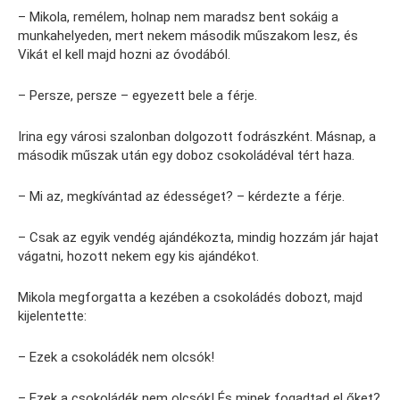
– Mikola, remélem, holnap nem maradsz bent sokáig a
munkahelyeden, mert nekem második műszakom lesz, és
Vikát el kell majd hozni az óvodából.
– Persze, persze – egyezett bele a férje.
Irina egy városi szalonban dolgozott fodrászként. Másnap, a
második műszak után egy doboz csokoládéval tért haza.
– Mi az, megkívántad az édességet? – kérdezte a férje.
– Csak az egyik vendég ajándékozta, mindig hozzám jár hajat
vágatni, hozott nekem egy kis ajándékot.
Mikola megforgatta a kezében a csokoládés dobozt, majd
kijelentette:
– Ezek a csokoládék nem olcsók!
– Ezek a csokoládék nem olcsók! És minek fogadtad el őket?