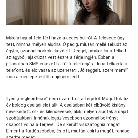
Mikola hajnal felé tért haza a céges buliról. A felesége úgy
tett, mintha mélyen aludna. Ő pedig, miután mellé feküdt az
ágyba, azonnal horkolni kezdett. Reggel, amikor Irina felkelt
az ágyból, ajakrúzst vett észre a férje ingjén. Ebben a
pillanatban SMS érkezett a férfi telefonjára. Irina felkapta a
telefont, és elolvasta az üzenetet: „Jó reggelt, szerelmem!”
Irina a meglepetéstől majdnem leült.
Ilyen „meglepetésre” nem számított a férjétől. Mögöttük tíz
év boldog családi élet állt. A családban két elbűvölő kislány
nevelkedett, öt- és kilencévesek, akik mélyen aludtak a saját
szobájukban. Irinának legszívesebben azonnal botrányt
csapott volna a férjével. De sikerült visszafognia magát.
Elment a fürdőszobába, és ott, miután kisírta magát, rendbe
szedte magát.