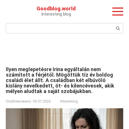
Перейти
Goodblog.world
к
Interesting blog
контенту
Поиск:
Ilyen meglepetésre Irina egyáltalán nem
számított a férjétől. Mögöttük tíz év boldog
családi élet állt. A családban két elbűvölő
kislány nevelkedett, öt- és kilencévesek, akik
mélyen aludtak a saját szobájukban.
Опубликовано:
03.01.2026
Interesting