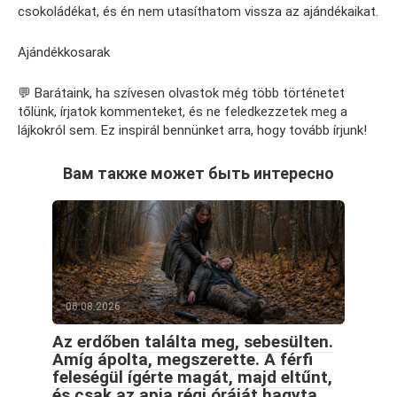
csokoládékat, és én nem utasíthatom vissza az ajándékaikat.
Ajándékkosarak
💬 Barátaink, ha szívesen olvastok még több történetet
tőlünk, írjatok kommenteket, és ne feledkezzetek meg a
lájkokról sem. Ez inspirál bennünket arra, hogy tovább írjunk!
Вам также может быть интересно
06.08.2026
Az erdőben találta meg, sebesülten.
Amíg ápolta, megszerette. A férfi
feleségül ígérte magát, majd eltűnt,
és csak az apja régi óráját hagyta