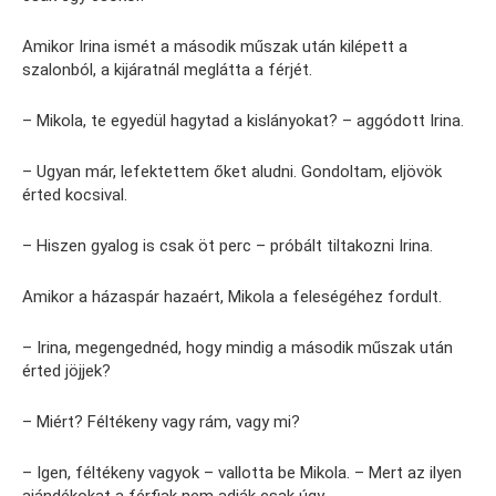
Amikor Irina ismét a második műszak után kilépett a
szalonból, a kijáratnál meglátta a férjét.
– Mikola, te egyedül hagytad a kislányokat? – aggódott Irina.
– Ugyan már, lefektettem őket aludni. Gondoltam, eljövök
érted kocsival.
– Hiszen gyalog is csak öt perc – próbált tiltakozni Irina.
Amikor a házaspár hazaért, Mikola a feleségéhez fordult.
– Irina, megengednéd, hogy mindig a második műszak után
érted jöjjek?
– Miért? Féltékeny vagy rám, vagy mi?
– Igen, féltékeny vagyok – vallotta be Mikola. – Mert az ilyen