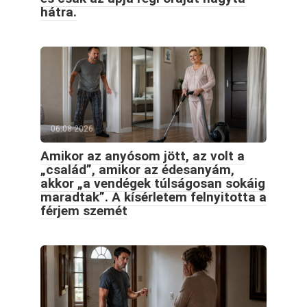
hátra.
06.08.2026
Amikor az anyósom jött, az volt a
„család”, amikor az édesanyám,
akkor „a vendégek túlságosan sokáig
maradtak”. A kísérletem felnyitotta a
férjem szemét