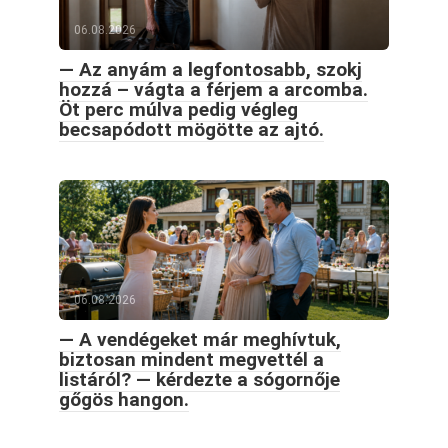
06.08.2026
— Az anyám a legfontosabb, szokj
hozzá – vágta a férjem a arcomba.
Öt perc múlva pedig végleg
becsapódott mögötte az ajtó.
06.08.2026
— A vendégeket már meghívtuk,
biztosan mindent megvettél a
listáról? — kérdezte a sógornője
gőgös hangon.