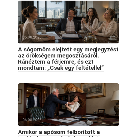
06.08.2026
A sógornőm elejtett egy megjegyzést
az örökségem megosztásáról.
Ránéztem a férjemre, és ezt
mondtam: „Csak egy feltétellel”
06.08.2026
Amikor a apósom felborított a