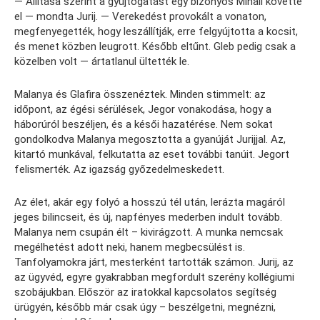
— Állítása szerint a gyújtogatást egy bizonyos Mihail követte
el — mondta Jurij. — Verekedést provokált a vonaton,
megfenyegették, hogy leszállítják, erre felgyújtotta a kocsit,
és menet közben leugrott. Később eltűnt. Gleb pedig csak a
közelben volt — ártatlanul ültették le.
Malanya és Glafira összenéztek. Minden stimmelt: az
időpont, az égési sérülések, Jegor vonakodása, hogy a
háborúról beszéljen, és a késői hazatérése. Nem sokat
gondolkodva Malanya megosztotta a gyanúját Jurijjal. Az,
kitartó munkával, felkutatta az eset további tanúit. Jegort
felismerték. Az igazság győzedelmeskedett.
Az élet, akár egy folyó a hosszú tél után, lerázta magáról
jeges bilincseit, és új, napfényes mederben indult tovább.
Malanya nem csupán élt – kivirágzott. A munka nemcsak
megélhetést adott neki, hanem megbecsülést is.
Tanfolyamokra járt, mesterként tartották számon. Jurij, az
az ügyvéd, egyre gyakrabban megfordult szerény kollégiumi
szobájukban. Először az iratokkal kapcsolatos segítség
ürügyén, később már csak úgy – beszélgetni, megnézni,