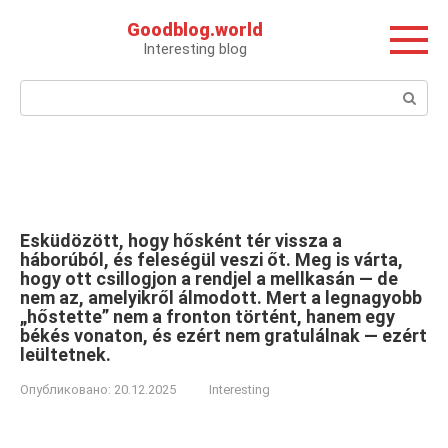
Перейти
Goodblog.world
к
Interesting blog
контенту
Поиск:
Esküdözött, hogy hősként tér vissza a
háborúból, és feleségül veszi őt. Meg is várta,
hogy ott csillogjon a rendjel a mellkasán — de
nem az, amelyikről álmodott. Mert a legnagyobb
„hőstette” nem a fronton történt, hanem egy
békés vonaton, és ezért nem gratulálnak — ezért
leültetnek.
Опубликовано:
20.12.2025
Interesting