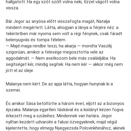
hallgatott. Ha egy szót szólt volna neki, tízzel vágott volna
vissza.
Bár Jegor az anyósa előtt visszafogta magát, Natalja
mindent megértett. Látta, ahogyan a lánya a férjére néz: a
tekintetben már nyoma sem volt a régi fénynek, csak fáradt
belenyugvás és tompa félelem.
— Majd maga rendbe teszi, ha akarja — mondta Vaszilij
szigorúan, amikor a felesége megosztotta vele az
aggodalmát. — Nem avatkozom bele más családjába. Ha
segítséget kér, mindig segítek. Ha nem kér — akkor még nem
jött el az ideje.
Malanya nem kért. De az apja látta, hogyan hunynak ki a
szemei.
És amikor Sása betöltötte a három évet, eljött az a bizonyos
éjszaka. Malanya egyetlen táskával és a kislányt kézen fogva
érkezett meg a szüleihez. Mindennek van határa. Jegor
nyíltan kezdett udvarolni a falusi özvegyeknek, majd végül
kijelentette, hogy elmegy Nyegyezsda Polovinkhinához, akinek