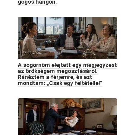
gőgös hangon.
06.08.2026
A sógornőm elejtett egy megjegyzést
az örökségem megosztásáról.
Ránéztem a férjemre, és ezt
mondtam: „Csak egy feltétellel”
06.08.2026