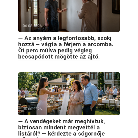
06.08.2026
— Az anyám a legfontosabb, szokj
hozzá – vágta a férjem a arcomba.
Öt perc múlva pedig végleg
becsapódott mögötte az ajtó.
06.08.2026
— A vendégeket már meghívtuk,
biztosan mindent megvettél a
listáról? — kérdezte a sógornője