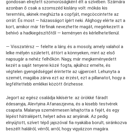
gondosan elrejtett szomorúságként élt a szívében. Számára
azonban ő csak a szomszéd kislány volt: mókás kis
teremtés, akinek meghúzta a copfját, megcöccintette az
orrát. És most — házasságot ígért neki. Alighogy elérte azt a
kort, amikor már férfinak nevezhette magát, megérkezett a
behívó a hadkiegészítőtől — keményen és kérlelhetetlenül.
— Visszatérsz — felelte a lány, és a mosoly, amely valahol a
lelke mélyén született, áttört a könnyeken, mint az első
napsugár a nehéz felhőkön. Nagy, már megkeményedett
kezét a saját tenyerei közé fogta, ajkához emelte, és
végtelen gyengédséggel érintette az ujjperceit. Lehunyta a
szemét, magába zárva ezt az érzést, ezt a pillanatot, hogy a
legféltettebb emlékei között őrizhesse.
Jegort az egész családja kikísérte: az örökké fáradt
édesanyja, Alevtyina Afanaszjevna, és a kisebb testvérek
csapata. Malanya szemérmesen lehajtotta a fejét, és egy
lépést hátralépett, helyet adva az anyának. Az pedig
elnyújtott, szívet tépő jajszóval fia nyakába borult, siránkozva
beszélt halálról, vérről, arról, hogy vigyázzon magára.