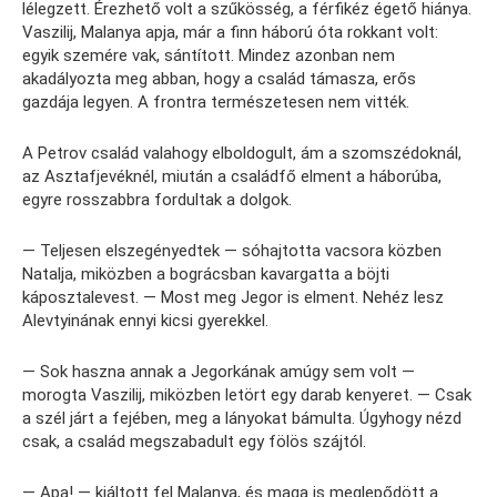
lélegzett. Érezhető volt a szűkösség, a férfikéz égető hiánya.
Vaszilij, Malanya apja, már a finn háború óta rokkant volt:
egyik szemére vak, sántított. Mindez azonban nem
akadályozta meg abban, hogy a család támasza, erős
gazdája legyen. A frontra természetesen nem vitték.
A Petrov család valahogy elboldogult, ám a szomszédoknál,
az Asztafjevéknél, miután a családfő elment a háborúba,
egyre rosszabbra fordultak a dolgok.
— Teljesen elszegényedtek — sóhajtotta vacsora közben
Natalja, miközben a bográcsban kavargatta a böjti
káposztalevest. — Most meg Jegor is elment. Nehéz lesz
Alevtyinának ennyi kicsi gyerekkel.
— Sok haszna annak a Jegorkának amúgy sem volt —
morogta Vaszilij, miközben letört egy darab kenyeret. — Csak
a szél járt a fejében, meg a lányokat bámulta. Úgyhogy nézd
csak, a család megszabadult egy fölös szájtól.
— Apa! — kiáltott fel Malanya, és maga is meglepődött a