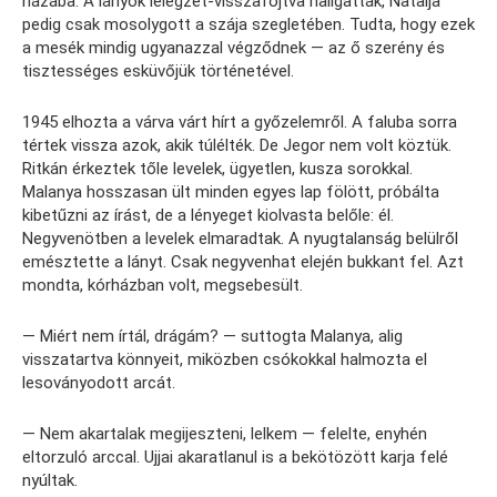
házába. A lányok lélegzet-visszafojtva hallgatták, Natalja
pedig csak mosolygott a szája szegletében. Tudta, hogy ezek
a mesék mindig ugyanazzal végződnek — az ő szerény és
tisztességes esküvőjük történetével.
1945 elhozta a várva várt hírt a győzelemről. A faluba sorra
tértek vissza azok, akik túlélték. De Jegor nem volt köztük.
Ritkán érkeztek tőle levelek, ügyetlen, kusza sorokkal.
Malanya hosszasan ült minden egyes lap fölött, próbálta
kibetűzni az írást, de a lényeget kiolvasta belőle: él.
Negyvenötben a levelek elmaradtak. A nyugtalanság belülről
emésztette a lányt. Csak negyvenhat elején bukkant fel. Azt
mondta, kórházban volt, megsebesült.
— Miért nem írtál, drágám? — suttogta Malanya, alig
visszatartva könnyeit, miközben csókokkal halmozta el
lesoványodott arcát.
— Nem akartalak megijeszteni, lelkem — felelte, enyhén
eltorzuló arccal. Ujjai akaratlanul is a bekötözött karja felé
nyúltak.