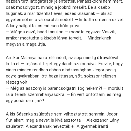
házban tett látogatások jelentettek. Panaszkodni nem mert,
csak mosolygott, mindig a jobbról mesélt. De a kisebb
húgának, a már tizenhat éves, eszes Glasának — aki az
egyetemről és a városról álmodott — ki tudta önteni a szívét.
A lány hallgatta, csendesen bólogatva.
— Világos eszű, hadd tanuljon — mondta egyszer Vaszilij,
amikor megtudta a kisebb lánya terveit. — Mindenkinek
megvan a maga útja.
Amikor Malanya hazafelé indult, az apja mindig útravalóval
látta el — tojással, tejjel, egy darab szalonnával. Érezte, hogy
nincs minden rendben abban a házasságban. Jegor pedig
egyre gyakrabban jött haza ittasan, sőt, sokszor teljesen
részeg volt.
— Még az asszony is parancsolgatni fog nekem?! — mordult
rá a félénk szemrehányásokra. — Én vért ontottam, és még
egy pohár sem jár?!
A kis Sásenka születése sem változtatott semmin. Jegor
fiút akart, még a nevet is kiválasztotta — Alekszandr. Lány
született, Alexandrának nevezték el. A gyermek iránti