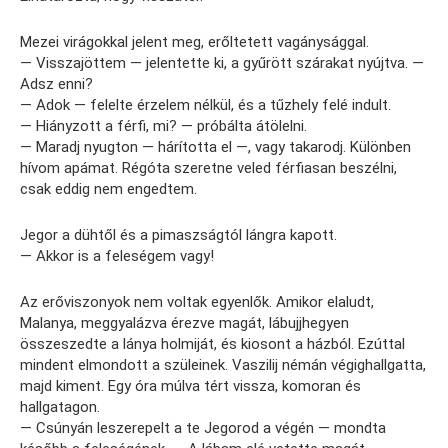
Mezei virágokkal jelent meg, erőltetett vagánysággal.
— Visszajöttem — jelentette ki, a gyűrött szárakat nyújtva. —
Adsz enni?
— Adok — felelte érzelem nélkül, és a tűzhely felé indult.
— Hiányzott a férfi, mi? — próbálta átölelni.
— Maradj nyugton — hárította el —, vagy takarodj. Különben
hívom apámat. Régóta szeretne veled férfiasan beszélni,
csak eddig nem engedtem.
Jegor a dühtől és a pimaszságtól lángra kapott.
— Akkor is a feleségem vagy!
Az erőviszonyok nem voltak egyenlők. Amikor elaludt,
Malanya, meggyalázva érezve magát, lábujjhegyen
összeszedte a lánya holmiját, és kiosont a házból. Ezúttal
mindent elmondott a szüleinek. Vaszilij némán végighallgatta,
majd kiment. Egy óra múlva tért vissza, komoran és
hallgatagon.
— Csúnyán leszerepelt a te Jegorod a végén — mondta