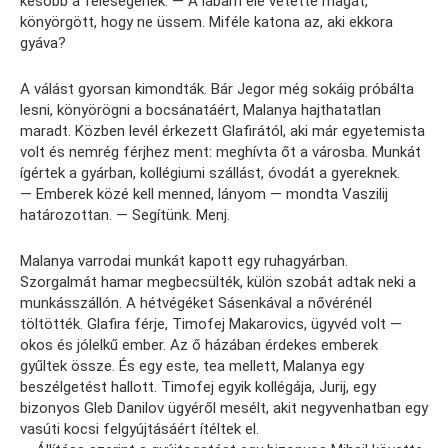
később a feleségének. — A lábam elé vetette magát,
könyörgött, hogy ne üssem. Miféle katona az, aki ekkora
gyáva?
A válást gyorsan kimondták. Bár Jegor még sokáig próbálta
lesni, könyörögni a bocsánatáért, Malanya hajthatatlan
maradt. Közben levél érkezett Glafirától, aki már egyetemista
volt és nemrég férjhez ment: meghívta őt a városba. Munkát
ígértek a gyárban, kollégiumi szállást, óvodát a gyereknek.
— Emberek közé kell menned, lányom — mondta Vaszilij
határozottan. — Segítünk. Menj.
Malanya varrodai munkát kapott egy ruhagyárban.
Szorgalmát hamar megbecsülték, külön szobát adtak neki a
munkásszállón. A hétvégéket Sásenkával a nővérénél
töltötték. Glafira férje, Timofej Makarovics, ügyvéd volt —
okos és jólelkű ember. Az ő házában érdekes emberek
gyűltek össze. És egy este, tea mellett, Malanya egy
beszélgetést hallott. Timofej egyik kollégája, Jurij, egy
bizonyos Gleb Danilov ügyéről mesélt, akit negyvenhatban egy
vasúti kocsi felgyújtásáért ítéltek el.