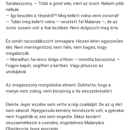
fiatalasszony. — Több a gond vele, mint az öröm. Nekem jobb
nélküle.
— Így beszélni a férjedről?! Meg kellett volna verni ostorral!
— Talán meg kellett volna — nevetett fel Malanya —, de az
ostor sosem volt a fiuk kezében. Nem dolgozott meg érte.
És ismét rácsodálkozott önmagára. Hiszen lehet egyszerűen
élni. Nem mentegetőzni, nem félni, nem hagyni, hogy
megalázzák.
— Maradhat, ha nincs dolga otthon — mondta búcsúzóul. —
Fogjon kapát, segíthet a kertben. Vagy játsszon az
unokájával.
Az öregasszony morgolódva elment. Dühítette, hogy a
menye nem zokog, nem könyörög a fia visszatéréséért.
Eleinte Jegor eszébe sem vette a régi családját. De az új élet
nem sikerült. Nyegyezsda kemény természetű volt, a gyerekei
nem fogadták el, inni sem engedte. Ekkor kezdett
visszaemlékezni a csendes, engedelmes Malanyára.
Elhatározta, hogy visszatér.