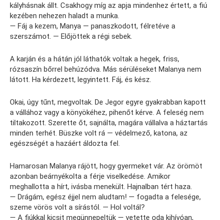
kályhásnak állt. Csakhogy míg az apja mindenhez értett, a fiú
kezében nehezen haladt a munka.
— Fáj a kezem, Manya — panaszkodott, félretéve a
szerszámot. — Előjöttek a régi sebek.
A karján és a hátán jól láthatók voltak a hegek, friss,
rózsaszín bőrrel behúzódva. Más sérüléseket Malanya nem
látott. Ha kérdezett, legyintett. Fáj, és kész.
Okai, úgy tűnt, megvoltak. De Jegor egyre gyakrabban kapott
a vállához vagy a könyökéhez, pihenőt kérve. A feleség nem
tiltakozott. Szerette őt, sajnálta, magára vállalva a háztartás
minden terhét. Büszke volt rá — védelmező, katona, az
egészségét a hazáért áldozta fel.
Hamarosan Malanya rájött, hogy gyermeket vár. Az örömöt
azonban beárnyékolta a férje viselkedése. Amikor
meghallotta a hírt, ivásba menekült. Hajnalban tért haza.
— Drágám, egész éjjel nem aludtam! — fogadta a felesége,
szeme vörös volt a sírástól. — Hol voltál?
— A fiúkkal kicsit megünnepeltük — vetette oda kihívóan,