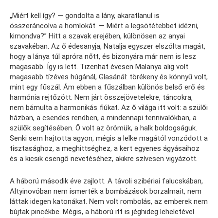
„Miért kell így? — gondolta a lány, akaratlanul is
összeráncolva a homlokát. — Miért a legsötétebbet idézni,
kimondva?” Hitt a szavak erejében, különösen az anyai
szavakéban. Az ő édesanyja, Natalja egyszer elszólta magát,
hogy a lánya túl apróra nőtt, és bizonyára már nem is lesz
magasabb. Így is lett. Tizenhat évesen Malanya alig volt
magasabb tízéves húgánál, Glasánál: törékeny és könnyű volt,
mint egy fűszál. Ám ebben a fűszálban különös belső erő és
harmónia rejtőzött. Nem járt összejövetelekre, táncokra,
nem bámulta a harmonikás fiúkat. Az ő világa itt volt: a szülői
házban, a csendes rendben, a mindennapi tennivalókban, a
szülők segítésében. Ő volt az örömük, a halk boldogságuk.
Senki sem hajtotta agyon, mégis a lelke magától vonzódott a
tisztasághoz, a meghittséghez, a kert egyenes ágyásaihoz
és a kicsik csengő nevetéséhez, akikre szívesen vigyázott.
A háború második éve zajlott. A távoli szibériai falucskában,
Altyinovóban nem ismerték a bombázások borzalmait, nem
láttak idegen katonákat. Nem volt rombolás, az emberek nem
bújtak pincékbe. Mégis, a háború itt is jéghideg leheletével