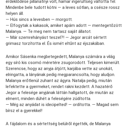
érdeklődése pillanatnyi volt, hamar ingerültség váltotta fel.
Mindenbe bele tudott kötni — a leves sótlan, a csésze rossz
helyen áll.
— Hús sincs a levesben — morgott.
— Elfogytak a kakasok, amiket apám adott — mentegetőzött
Malanya. — Te meg nem tartasz saját állatot.
— Már szemrehányást teszel?! — Jegor arcát sértett
grimasz torzította el. És ismét eltűnt az éjszakában.
Amikor Sásenka megbetegedett, Malanya számára a világ
egy síró kis csomó méretére zsugorodott. Teljesen kimerült.
Szerencse, hogy az anyja átjött, karjába vette az unokát,
elringatta, a lányának pedig megparancsolta, hogy aludjon.
Malanya erőtlenül zuhant az ágyra. Natalja pedig, miután
lefektette a gyermeket, rendet rakni kezdett. A hazatérő
Jegor a felesége anyjának láttán hallgatott, de miután az
elment, minden dühét a feleségére zúdította.
— Még az anyádat is idecipelted! — ordította. — Magad sem
bírsz el a gyerekkel!
A fájdalom és a sértettség belülről égették, de Malanya