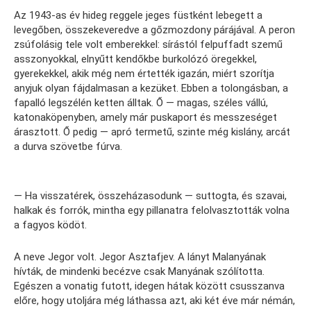
Az 1943-as év hideg reggele jeges füstként lebegett a
levegőben, összekeveredve a gőzmozdony párájával. A peron
zsúfolásig tele volt emberekkel: sírástól felpuffadt szemű
asszonyokkal, elnyűtt kendőkbe burkolózó öregekkel,
gyerekekkel, akik még nem értették igazán, miért szorítja
anyjuk olyan fájdalmasan a kezüket. Ebben a tolongásban, a
fapalló legszélén ketten álltak. Ő — magas, széles vállú,
katonaköpenyben, amely már puskaport és messzeséget
árasztott. Ő pedig — apró termetű, szinte még kislány, arcát
a durva szövetbe fúrva.
— Ha visszatérek, összeházasodunk — suttogta, és szavai,
halkak és forrók, mintha egy pillanatra felolvasztották volna
a fagyos ködöt.
A neve Jegor volt. Jegor Asztafjev. A lányt Malanyának
hívták, de mindenki becézve csak Manyának szólította.
Egészen a vonatig futott, idegen hátak között csusszanva
előre, hogy utoljára még láthassa azt, aki két éve már némán,