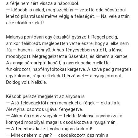
a férje nem tért vissza a háborúból.
— Idősebb is nálad, meg szebb is — vetette oda búcsúzóul,
lenéző pillantással mérve végig a feleségét. — Na, vele aztán
elkezdődik az élet!
Malanya pontosan egy éjszakát gyászolt. Reggel pedig,
amikor felébredt, meglepetten vette észre, hogy a lelke nem
fáj — hanem… könnyű. A nap fényesebben sütött, a lánya
mosolygott. Megreggeliztette Sásenkát, és kiment a kertbe.
Az anyja sárgarépát kapált, a gyerek pedig mellette
futkározott, napfényfoltokat kergetve. A szíve pedig megtelt
egy különös, régen elfeledett érzéssel — a nyugalommal.
Boldog volt. Nélküle.
Később persze megjelent az anyósa is.
— A jó feleségektől nem mennek el a férjek — oktatta ki
Alevtyina, csontos ujjával fenyegetve.
— Akkor én rossz vagyok — felelte Malanya ugyanazzal a
könnyed mosollyal, maga is csodálkozva a nyugalmán.
— A férjedhez kellett volna ragaszkodnod!
— Minek nekem olyan? — csodálkozott őszintén a