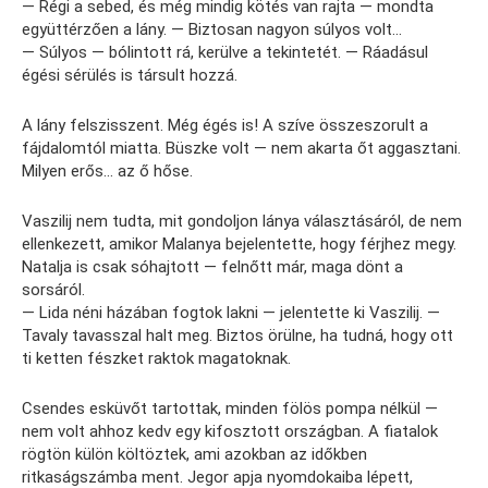
— Régi a sebed, és még mindig kötés van rajta — mondta
együttérzően a lány. — Biztosan nagyon súlyos volt…
— Súlyos — bólintott rá, kerülve a tekintetét. — Ráadásul
égési sérülés is társult hozzá.
A lány felszisszent. Még égés is! A szíve összeszorult a
fájdalomtól miatta. Büszke volt — nem akarta őt aggasztani.
Milyen erős… az ő hőse.
Vaszilij nem tudta, mit gondoljon lánya választásáról, de nem
ellenkezett, amikor Malanya bejelentette, hogy férjhez megy.
Natalja is csak sóhajtott — felnőtt már, maga dönt a
sorsáról.
— Lida néni házában fogtok lakni — jelentette ki Vaszilij. —
Tavaly tavasszal halt meg. Biztos örülne, ha tudná, hogy ott
ti ketten fészket raktok magatoknak.
Csendes esküvőt tartottak, minden fölös pompa nélkül —
nem volt ahhoz kedv egy kifosztott országban. A fiatalok
rögtön külön költöztek, ami azokban az időkben
ritkaságszámba ment. Jegor apja nyomdokaiba lépett,