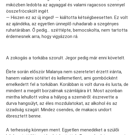
miközben ledobta az agyaggal és valami ragacsos szennyel
összefröcskölt ingét.
— Hiszen ez az új inged! — kiáltotta kétségbeesetten. Ez volt
az ajándéka, az egyetlen ünneplő ruhadarab a szegényes
ruhatárában. Ő pedig… széttépte, bemocskolta, nem tartotta
érdemesnek arra, hogy vigyázzon rá.
A zokogás a torkába szorult. Jegor pedig már enni követelt.
Élete során először Malanya nem szeretetet érzett iránta,
hanem valami sötétet és kellemetlent, ami gombócként
emelkedett fel a torkában. Korábban is volt durva és lusta, de
mindent a megélt borzalmak számlájára írt. Most azonban
mintha lehullott volna a hályog a szeméről: észrevette a
durva hangsúlyt, az éles mozdulatokat, az alkohol és az
izzadság szagát. Mindez csendes, de makacs undort
ébresztett benne.
A terhesség könnyen ment. Egyetlen menedéket a szülői