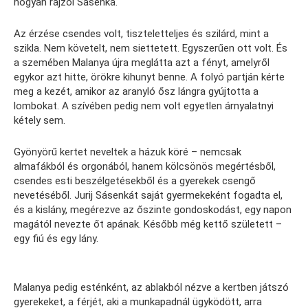
hogyan rajzol Sásenka.
Az érzése csendes volt, tiszteletteljes és szilárd, mint a
szikla. Nem követelt, nem siettetett. Egyszerűen ott volt. És
a szemében Malanya újra meglátta azt a fényt, amelyről
egykor azt hitte, örökre kihunyt benne. A folyó partján kérte
meg a kezét, amikor az aranyló ősz lángra gyújtotta a
lombokat. A szívében pedig nem volt egyetlen árnyalatnyi
kétely sem.
Gyönyörű kertet neveltek a házuk köré – nemcsak
almafákból és orgonából, hanem kölcsönös megértésből,
csendes esti beszélgetésekből és a gyerekek csengő
nevetéséből. Jurij Sásenkát saját gyermekeként fogadta el,
és a kislány, megérezve az őszinte gondoskodást, egy napon
magától nevezte őt apának. Később még kettő született –
egy fiú és egy lány.
Malanya pedig esténként, az ablakból nézve a kertben játszó
gyerekeket, a férjét, aki a munkapadnál ügyködött, arra