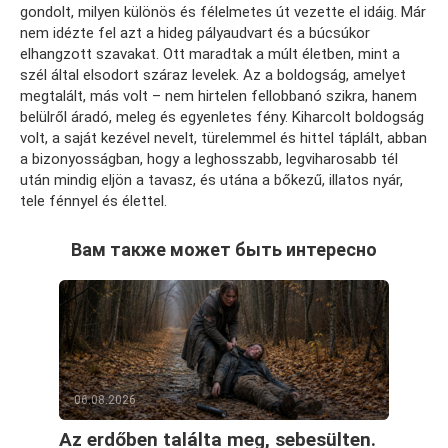
gondolt, milyen különös és félelmetes út vezette el idáig. Már
nem idézte fel azt a hideg pályaudvart és a búcsúkor
elhangzott szavakat. Ott maradtak a múlt életben, mint a
szél által elsodort száraz levelek. Az a boldogság, amelyet
megtalált, más volt – nem hirtelen fellobbanó szikra, hanem
belülről áradó, meleg és egyenletes fény. Kiharcolt boldogság
volt, a saját kezével nevelt, türelemmel és hittel táplált, abban
a bizonyosságban, hogy a leghosszabb, legviharosabb tél
után mindig eljön a tavasz, és utána a bőkezű, illatos nyár,
tele fénnyel és élettel.
Вам также может быть интересно
06.08.2026
Az erdőben találta meg, sebesülten.