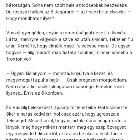
bátorságán. Soha nem szólt bele az idősebbek beszédébe.
De rosszat hallani az ő Jegoráról — azt nem bírta elviselni. —
Hogy mondhatsz ilyet?
Vaszilij gyengéden, enyhe szomorúsággal nézett a lányára.
Látta, mennyire vágyódik a szíve az után a vidám, féktelen fiú
után. Remélte, hogy elmúlik majd, feledésbe merül. De ugyan
hogyan — alig maradt más fiatal a faluban, minden idősebb a
fronton volt.
— Ugyan, kislányom — mondta, kinyújtva a kezét, és
megsimogatta puha haját. — Csak öregesen morgolódom.
Nem rossz fiú, csak túlságosan csapongó. Fiatalon mind
ilyenek… Én is az ő korában…
És Vaszilij belekezdett ifjúsági történeteibe. Hol kiszínezte
őket a hatás kedvéért, hol csak azért, hogy ugrassza a
feleségét. Mesélt arról, hogyan jártak utána csapatostul a
lányok, meg hogy miként mentett meg egy szép özvegyet
egy megvadult disznótól, aki aztán be akarta csábítani a