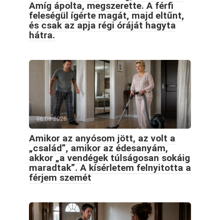
Amíg ápolta, megszerette. A férfi
feleségül ígérte magát, majd eltűnt,
és csak az apja régi óráját hagyta
hátra.
06.08.2026
Amikor az anyósom jött, az volt a
„család”, amikor az édesanyám,
akkor „a vendégek túlságosan sokáig
maradtak”. A kísérletem felnyitotta a
férjem szemét