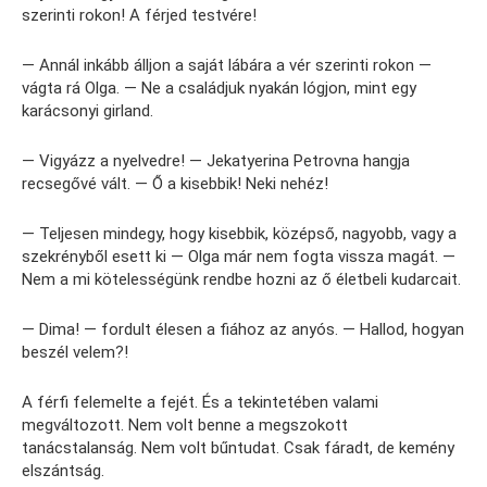
szerinti rokon! A férjed testvére!
— Annál inkább álljon a saját lábára a vér szerinti rokon —
vágta rá Olga. — Ne a családjuk nyakán lógjon, mint egy
karácsonyi girland.
— Vigyázz a nyelvedre! — Jekatyerina Petrovna hangja
recsegővé vált. — Ő a kisebbik! Neki nehéz!
— Teljesen mindegy, hogy kisebbik, középső, nagyobb, vagy a
szekrényből esett ki — Olga már nem fogta vissza magát. —
Nem a mi kötelességünk rendbe hozni az ő életbeli kudarcait.
— Dima! — fordult élesen a fiához az anyós. — Hallod, hogyan
beszél velem?!
A férfi felemelte a fejét. És a tekintetében valami
megváltozott. Nem volt benne a megszokott
tanácstalanság. Nem volt bűntudat. Csak fáradt, de kemény
elszántság.