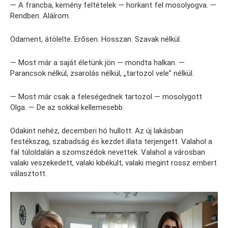
— A francba, kemény feltételek — horkant fel mosolyogva. —
Rendben. Aláírom.
Odament, átölelte. Erősen. Hosszan. Szavak nélkül.
— Most már a saját életünk jön — mondta halkan. —
Parancsok nélkül, zsarolás nélkül, „tartozol vele” nélkül.
— Most már csak a feleségednek tartozol — mosolygott
Olga. — De az sokkal kellemesebb.
Odakint nehéz, decemberi hó hullott. Az új lakásban
festékszag, szabadság és kezdet illata terjengett. Valahol a
fal túloldalán a szomszédok nevettek. Valahol a városban
valaki veszekedett, valaki kibékült, valaki megint rossz embert
választott.