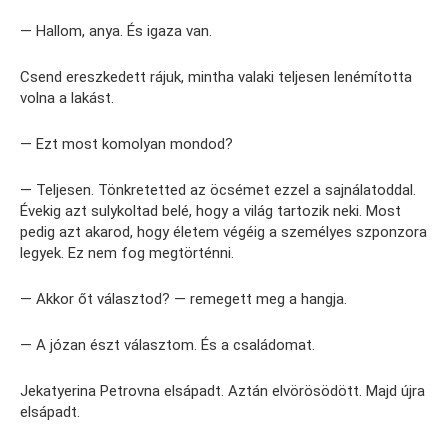
— Hallom, anya. És igaza van.
Csend ereszkedett rájuk, mintha valaki teljesen lenémította
volna a lakást.
— Ezt most komolyan mondod?
— Teljesen. Tönkretetted az öcsémet ezzel a sajnálatoddal.
Évekig azt sulykoltad belé, hogy a világ tartozik neki. Most
pedig azt akarod, hogy életem végéig a személyes szponzora
legyek. Ez nem fog megtörténni.
— Akkor őt választod? — remegett meg a hangja.
— A józan észt választom. És a családomat.
Jekatyerina Petrovna elsápadt. Aztán elvörösödött. Majd újra
elsápadt.