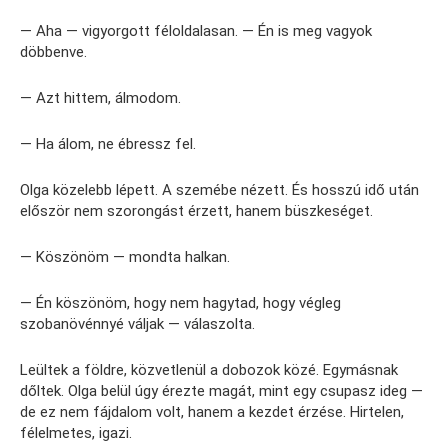
— Aha — vigyorgott féloldalasan. — Én is meg vagyok
döbbenve.
— Azt hittem, álmodom.
— Ha álom, ne ébressz fel.
Olga közelebb lépett. A szemébe nézett. És hosszú idő után
először nem szorongást érzett, hanem büszkeséget.
— Köszönöm — mondta halkan.
— Én köszönöm, hogy nem hagytad, hogy végleg
szobanövénnyé váljak — válaszolta.
Leültek a földre, közvetlenül a dobozok közé. Egymásnak
dőltek. Olga belül úgy érezte magát, mint egy csupasz ideg —
de ez nem fájdalom volt, hanem a kezdet érzése. Hirtelen,
félelmetes, igazi.