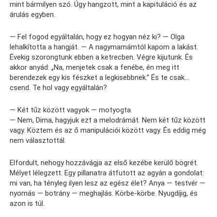
mint bármilyen szó. Úgy hangzott, mint a kapituláció és az
árulás egyben.
— Fel fogod egyáltalán, hogy ez hogyan néz ki? — Olga
lehalkította a hangját. — A nagymamámtól kapom a lakást.
Évekig szorongtunk ebben a ketrecben. Végre kijutunk. És
akkor anyád: „Na, menjetek csak a fenébe, én meg itt
berendezek egy kis fészket a legkisebbnek.” És te csak…
csend. Te hol vagy egyáltalán?
— Két tűz között vagyok — motyogta.
— Nem, Dima, hagyjuk ezt a melodrámát. Nem két tűz között
vagy. Köztem és az ő manipulációi között vagy. És eddig még
nem választottál.
Elfordult, nehogy hozzávágja az első kezébe kerülő bögrét.
Mélyet lélegzett. Egy pillanatra átfutott az agyán a gondolat:
mi van, ha tényleg ilyen lesz az egész élet? Anya — testvér —
nyomás — botrány — meghajlás. Körbe-körbe. Nyugdíjig, és
azon is túl.