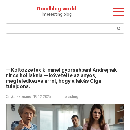
Перейти
Goodblog.world
к
Interesting blog
контенту
Поиск:
— Költözzetek ki minél gyorsabban! Andrejnak
nincs hol laknia — követelte az anyós,
megfeledkezve arról, hogy a lakás Olga
tulajdona.
Опубликовано:
19.12.2025
Interesting