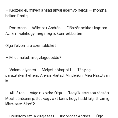
— Képzeld el, milyen a világ anyai esernyő nélkül — mondta
halkan Dmitrij.
— Pontosan — bólintott András. — Először sokkot kaptam.
Aztán… valahogy még meg is könnyebbültem.
Olga felvonta a szemöldökét.
— Mi ez nálad, megvilágosodás?
— Valami olyasmi. — Mélyet sóhajtott. — Tényleg
parazitaként éltem. Anyán. Rajtad. Mindenkin. Még Nasztyán
is.
— Állj. Stop — vágott közbe Olga. — Tegyük tisztába rögtön.
Most bűnbánni jöttél, vagy azt kérni, hogy hadd lakj itt „amíg
lábra nem állsz”?
— Gyűlölöm ezt a kifejezést — fintorgott András. — Úgy