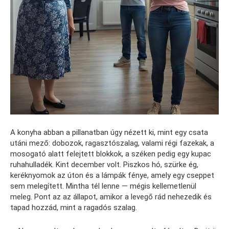
A konyha abban a pillanatban úgy nézett ki, mint egy csata
utáni mező: dobozok, ragasztószalag, valami régi fazekak, a
mosogató alatt felejtett blokkok, a széken pedig egy kupac
ruhahulladék. Kint december volt. Piszkos hó, szürke ég,
keréknyomok az úton és a lámpák fénye, amely egy cseppet
sem melegített. Mintha tél lenne — mégis kellemetlenül
meleg. Pont az az állapot, amikor a levegő rád nehezedik és
tapad hozzád, mint a ragadós szalag.