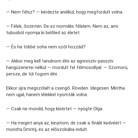
— Nem félsz? — kérdezte anélkül, hogy megfordult volna.
— Félek, őszintén. De ez normális félelem. Nem az, ami
tubusból nyomja ki belőled az életet.
— És ha többé soha nem szól hozzád?
— Akkor meg kell tanulnom élni az agresszív-passzív
hangüzenetei nélkül — mordult fel félmosollyal. — Szomorú,
persze, de túl fogom élni.
Ekkor újra megszólalt a csengő. Röviden. Idegesen. Mintha
nem ujjal, hanem lélekkel nyomták volna.
— Csak ne mondd, hogy kísértet — nyögte Olga.
— Ha megint anya az, kinyitom, de csak a finálé kedvéért —
mondta Dmitrij, és az előszobába indult.