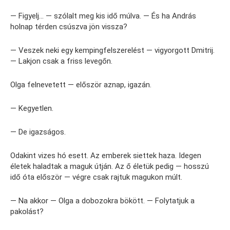
— Figyelj… — szólalt meg kis idő múlva. — És ha András
holnap térden csúszva jön vissza?
— Veszek neki egy kempingfelszerelést — vigyorgott Dmitrij.
— Lakjon csak a friss levegőn.
Olga felnevetett — először aznap, igazán.
— Kegyetlen.
— De igazságos.
Odakint vizes hó esett. Az emberek siettek haza. Idegen
életek haladtak a maguk útján. Az ő életük pedig — hosszú
idő óta először — végre csak rajtuk magukon múlt.
— Na akkor — Olga a dobozokra bökött. — Folytatjuk a
pakolást?