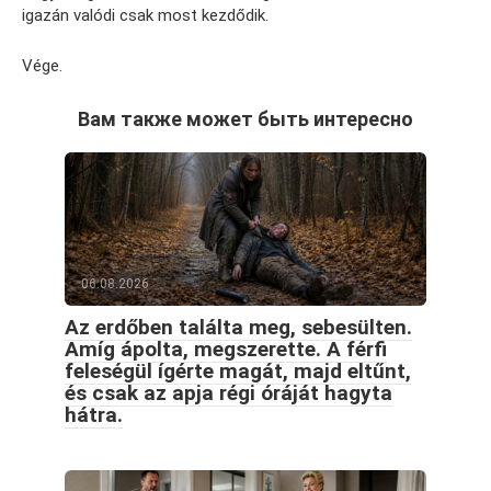
igazán valódi csak most kezdődik.
Vége.
Вам также может быть интересно
06.08.2026
Az erdőben találta meg, sebesülten.
Amíg ápolta, megszerette. A férfi
feleségül ígérte magát, majd eltűnt,
és csak az apja régi óráját hagyta
hátra.