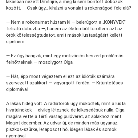
lakásban nézett Dmitrijre, a még ki sem bontott dobozok
között. — Csak úgy… kihúzni a vonalat a rokonságod fele alá?
— Nem a rokonaimat húztam ki — belerúgott a „KÖNYVEK”
feliratú dobozba —, hanem az életemből töröltem azt az
örök kötelességtudatot, amit mások lustaságáért kellett
cipelnem.
— Ez úgy hangzik, mint egy motivációs beszéd problémás
felnőtteknek — mosolygott Olga.
— Hát, épp most végeztem el ezt az idióták számára
szervezett szakkört — vigyorgott ferdén. — Kitüntetéses
diplomával.
A lakás hideg volt. A radiátorok úgy működtek, mint a lusta
hivatalnokok — elvileg léteznek, de lelkesedésük nulla. Olga
magára vette a férfi vastag pulóverét, az ablakhoz ment.
Megint december. Az udvar új, de minden más ugyanaz:
piszkos-szürke, letaposott hó, idegen lábak és sorsok
nyomával.