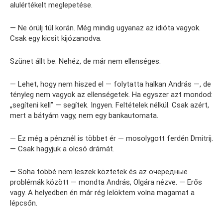
alulértékelt meglepetése.
— Ne örülj túl korán. Még mindig ugyanaz az idióta vagyok.
Csak egy kicsit kijózanodva.
Szünet állt be. Nehéz, de már nem ellenséges.
— Lehet, hogy nem hiszed el — folytatta halkan András —, de
tényleg nem vagyok az ellenségetek. Ha egyszer azt mondod:
„segíteni kell” — segítek. Ingyen. Feltételek nélkül. Csak azért,
mert a bátyám vagy, nem egy bankautomata.
— Ez még a pénznél is többet ér — mosolygott ferdén Dmitrij.
— Csak hagyjuk a olcsó drámát.
— Soha többé nem leszek köztetek és az очередные
problémák között — mondta András, Olgára nézve. — Erős
vagy. A helyedben én már rég lelöktem volna magamat a
lépcsőn.