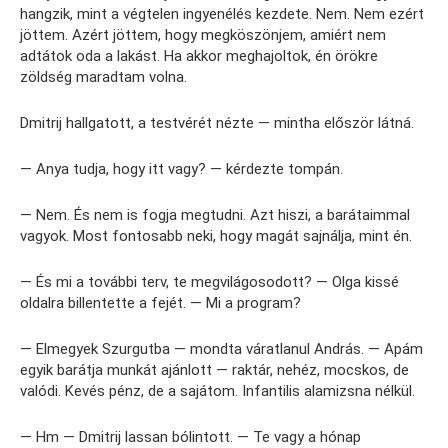
hangzik, mint a végtelen ingyenélés kezdete. Nem. Nem ezért
jöttem. Azért jöttem, hogy megköszönjem, amiért nem
adtátok oda a lakást. Ha akkor meghajoltok, én örökre
zöldség maradtam volna.
Dmitrij hallgatott, a testvérét nézte — mintha először látná.
— Anya tudja, hogy itt vagy? — kérdezte tompán.
— Nem. És nem is fogja megtudni. Azt hiszi, a barátaimmal
vagyok. Most fontosabb neki, hogy magát sajnálja, mint én.
— És mi a további terv, te megvilágosodott? — Olga kissé
oldalra billentette a fejét. — Mi a program?
— Elmegyek Szurgutba — mondta váratlanul András. — Apám
egyik barátja munkát ajánlott — raktár, nehéz, mocskos, de
valódi. Kevés pénz, de a sajátom. Infantilis alamizsna nélkül.
— Hm — Dmitrij lassan bólintott. — Te vagy a hónap