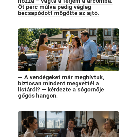
hozzá – vágta a férjem a arcomba.
Öt perc múlva pedig végleg
becsapódott mögötte az ajtó.
06.08.2026
— A vendégeket már meghívtuk,
biztosan mindent megvettél a
listáról? — kérdezte a sógornője
gőgös hangon.