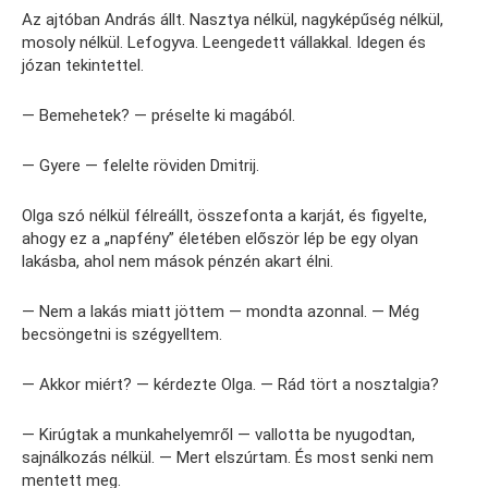
Az ajtóban András állt. Nasztya nélkül, nagyképűség nélkül,
mosoly nélkül. Lefogyva. Leengedett vállakkal. Idegen és
józan tekintettel.
— Bemehetek? — préselte ki magából.
— Gyere — felelte röviden Dmitrij.
Olga szó nélkül félreállt, összefonta a karját, és figyelte,
ahogy ez a „napfény” életében először lép be egy olyan
lakásba, ahol nem mások pénzén akart élni.
— Nem a lakás miatt jöttem — mondta azonnal. — Még
becsöngetni is szégyelltem.
— Akkor miért? — kérdezte Olga. — Rád tört a nosztalgia?
— Kirúgtak a munkahelyemről — vallotta be nyugodtan,
sajnálkozás nélkül. — Mert elszúrtam. És most senki nem
mentett meg.