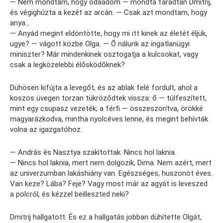
— Nem mondtam, hogy odaadom — mondta fáradtan Dmitrij,
és végighúzta a kezét az arcán. — Csak azt mondtam, hogy
anya…
— Anyád megint eldöntötte, hogy mi itt kinek az életét éljük,
ugye? — vágott közbe Olga. — Ő nálunk az ingatlanügyi
miniszter? Már mindenkinek osztogatja a kulcsokat, vagy
csak a legközelebbi élősködőknek?
Dühösen kifújta a levegőt, és az ablak felé fordult, ahol a
koszos üvegen torzan tükröződtek vissza: ő — túlfeszített,
mint egy csupasz vezeték; a férfi — összeszorítva, örökké
magyarázkodva, mintha nyolcéves lenne, és megint behívták
volna az igazgatóhoz.
— András és Nasztya szakítottak. Nincs hol laknia.
— Nincs hol laknia, mert nem dolgozik, Dima. Nem azért, mert
az univerzumban lakáshiány van. Egészséges, huszonöt éves.
Van keze? Lába? Feje? Vagy most már az agyát is leveszed
a polcról, és kézzel beilleszted neki?
Dmitrij hallgatott. És ez a hallgatás jobban dühítette Olgát,