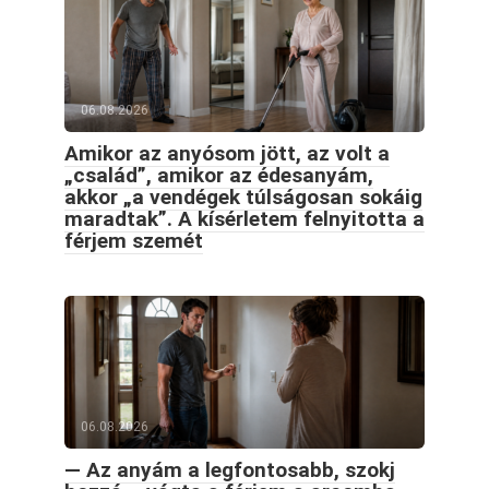
06.08.2026
Amikor az anyósom jött, az volt a
„család”, amikor az édesanyám,
akkor „a vendégek túlságosan sokáig
maradtak”. A kísérletem felnyitotta a
férjem szemét
06.08.2026
— Az anyám a legfontosabb, szokj