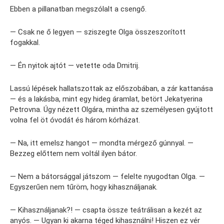
Ebben a pillanatban megszólalt a csengő.
— Csak ne ő legyen — sziszegte Olga összeszorított
fogakkal.
— Én nyitok ajtót — vetette oda Dmitrij.
Lassú lépések hallatszottak az előszobában, a zár kattanása
— és a lakásba, mint egy hideg áramlat, betört Jekatyerina
Petrovna. Úgy nézett Olgára, mintha az személyesen gyújtott
volna fel öt óvodát és három kórházat.
— Na, itt emelsz hangot — mondta mérgező gúnnyal. —
Bezzeg előttem nem voltál ilyen bátor.
— Nem a bátorsággal játszom — felelte nyugodtan Olga. —
Egyszerűen nem tűröm, hogy kihasználjanak.
— Kihasználjanak?! — csapta össze teátrálisan a kezét az
anyós. — Ugyan ki akarna téged kihasználni! Hiszen ez vér