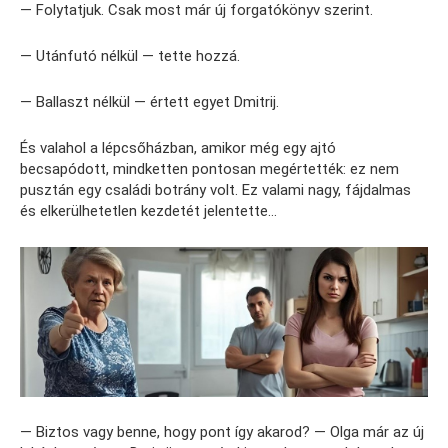
— Folytatjuk. Csak most már új forgatókönyv szerint.
— Utánfutó nélkül — tette hozzá.
— Ballaszt nélkül — értett egyet Dmitrij.
És valahol a lépcsőházban, amikor még egy ajtó
becsapódott, mindketten pontosan megértették: ez nem
pusztán egy családi botrány volt. Ez valami nagy, fájdalmas
és elkerülhetetlen kezdetét jelentette…
— Biztos vagy benne, hogy pont így akarod? — Olga már az új