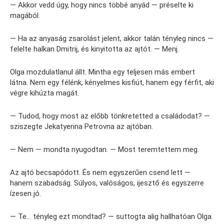
— Akkor vedd úgy, hogy nincs többé anyád — préselte ki
magából.
— Ha az anyaság zsarolást jelent, akkor talán tényleg nincs —
felelte halkan Dmitrij, és kinyitotta az ajtót. — Menj.
Olga mozdulatlanul állt. Mintha egy teljesen más embert
látna. Nem egy félénk, kényelmes kisfiút, hanem egy férfit, aki
végre kihúzta magát.
— Tudod, hogy most az előbb tönkretetted a családodat? —
sziszegte Jekatyerina Petrovna az ajtóban.
— Nem — mondta nyugodtan. — Most teremtettem meg.
Az ajtó becsapódott. És nem egyszerűen csend lett —
hanem szabadság. Súlyos, valóságos, ijesztő és egyszerre
ízesen jó.
— Te… tényleg ezt mondtad? — suttogta alig hallhatóan Olga.