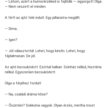
— Látom, azért a humorérzéked is fejlődik — vigyorgott Olga.
— Nem veszett el minden.
A férfi az ajtó felé indult. Egy pillanatra megállt.
— Dima…
— Igen?
— Jól választottál. Lehet, hogy későn. Lehet, hogy
fájdalmasan. De jól.
Az ajtó becsukódott. Ezúttal halkan. Színház nélkül, hisztéria
nélkül. Egyszerűen becsukódott.
Olga a férjéhez fordult:
— Na, családi dráma hőse?
— Őszintén? Sokkolva vagyok. Olyan érzés, mintha most