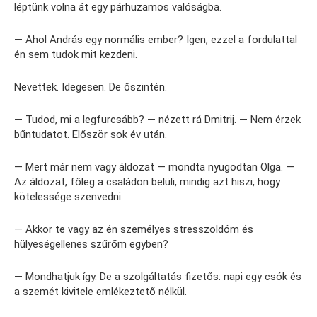
léptünk volna át egy párhuzamos valóságba.
— Ahol András egy normális ember? Igen, ezzel a fordulattal
én sem tudok mit kezdeni.
Nevettek. Idegesen. De őszintén.
— Tudod, mi a legfurcsább? — nézett rá Dmitrij. — Nem érzek
bűntudatot. Először sok év után.
— Mert már nem vagy áldozat — mondta nyugodtan Olga. —
Az áldozat, főleg a családon belüli, mindig azt hiszi, hogy
kötelessége szenvedni.
— Akkor te vagy az én személyes stresszoldóm és
hülyeségellenes szűrőm egyben?
— Mondhatjuk így. De a szolgáltatás fizetős: napi egy csók és
a szemét kivitele emlékeztető nélkül.