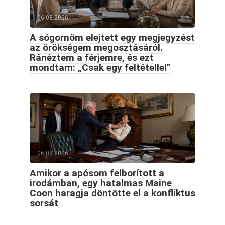
06.08.2026
A sógornőm elejtett egy megjegyzést
az örökségem megosztásáról.
Ránéztem a férjemre, és ezt
mondtam: „Csak egy feltétellel”
06.08.2026
Amikor a apósom felborított a
irodámban, egy hatalmas Maine
Coon haragja döntötte el a konfliktus
sorsát