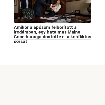
06.08.2026
Amikor a apósom felborított a
irodámban, egy hatalmas Maine
Coon haragja döntötte el a konfliktus
sorsát
© 2026 Goodblog.world All rights reserved
Welcome to GoodBlog.World, your go-to destination for
captivating content, exciting themes, and inspiring stories.
Our site features a wide range of engaging articles,
informative videos, and stunning images, all designed to
spark your curiosity and enrich your knowledge. Whether