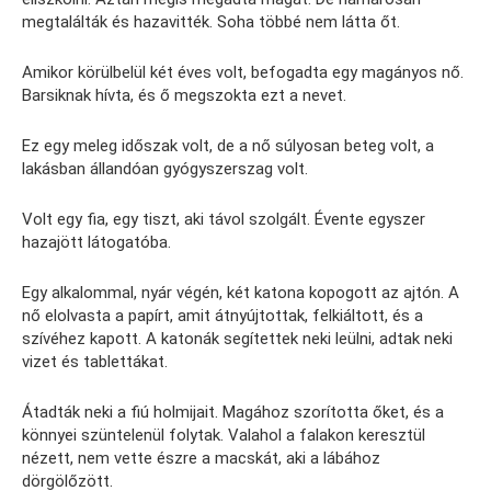
megtalálták és hazavitték. Soha többé nem látta őt.
Amikor körülbelül két éves volt, befogadta egy magányos nő.
Barsiknak hívta, és ő megszokta ezt a nevet.
Ez egy meleg időszak volt, de a nő súlyosan beteg volt, a
lakásban állandóan gyógyszerszag volt.
Volt egy fia, egy tiszt, aki távol szolgált. Évente egyszer
hazajött látogatóba.
Egy alkalommal, nyár végén, két katona kopogott az ajtón. A
nő elolvasta a papírt, amit átnyújtottak, felkiáltott, és a
szívéhez kapott. A katonák segítettek neki leülni, adtak neki
vizet és tablettákat.
Átadták neki a fiú holmijait. Magához szorította őket, és a
könnyei szüntelenül folytak. Valahol a falakon keresztül
nézett, nem vette észre a macskát, aki a lábához
dörgölőzött.