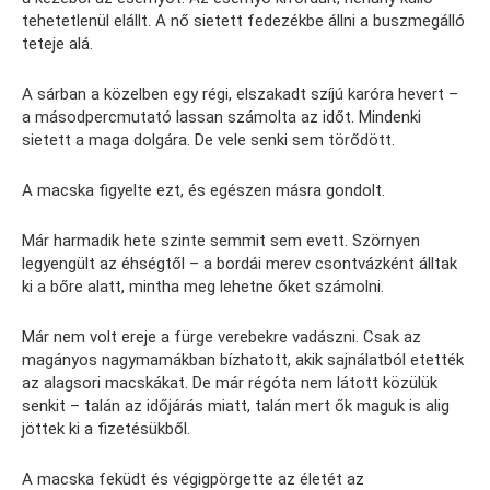
tehetetlenül elállt. A nő sietett fedezékbe állni a buszmegálló
teteje alá.
A sárban a közelben egy régi, elszakadt szíjú karóra hevert –
a másodpercmutató lassan számolta az időt. Mindenki
sietett a maga dolgára. De vele senki sem törődött.
A macska figyelte ezt, és egészen másra gondolt.
Már harmadik hete szinte semmit sem evett. Szörnyen
legyengült az éhségtől – a bordái merev csontvázként álltak
ki a bőre alatt, mintha meg lehetne őket számolni.
Már nem volt ereje a fürge verebekre vadászni. Csak az
magányos nagymamákban bízhatott, akik sajnálatból etették
az alagsori macskákat. De már régóta nem látott közülük
senkit – talán az időjárás miatt, talán mert ők maguk is alig
jöttek ki a fizetésükből.
A macska feküdt és végigpörgette az életét az