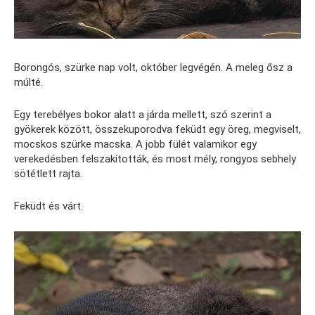
Borongós, szürke nap volt, október legvégén. A meleg ősz a
múlté.
Egy terebélyes bokor alatt a járda mellett, szó szerint a
gyökerek között, összekuporodva feküdt egy öreg, megviselt,
mocskos szürke macska. A jobb fülét valamikor egy
verekedésben felszakították, és most mély, rongyos sebhely
sötétlett rajta.
Feküdt és várt.