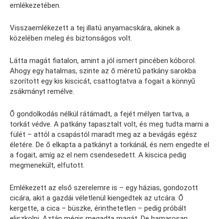
emlékezetében.
Visszaemlékezett a tej illatú anyamacskára, akinek a
közelében meleg és biztonságos volt.
Látta magát fiatalon, amint a jól ismert pincében kóborol.
Ahogy egy hatalmas, szinte az ő méretű patkány sarokba
szorított egy kis kiscicát, csattogtatva a fogait a könnyű
zsákmányt remélve.
Ő gondolkodás nélkül rátámadt, a fejét mélyen tartva, a
torkát védve. A patkány tapasztalt volt, és meg tudta marni a
fülét – attól a csapástól maradt meg az a bevágás egész
életére. De ő elkapta a patkányt a torkánál, és nem engedte el
a fogait, amíg az el nem csendesedett. A kiscica pedig
megmenekült, elfutott.
Emlékezett az első szerelemre is – egy házias, gondozott
cicára, akit a gazdái véletlenül kiengedtek az utcára. Ő
kergette, a cica – büszke, érinthetetlen – pedig próbált
eliszkolni. Aztán mégis megadta magát. De hamarosan