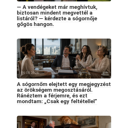
— A vendégeket már meghívtuk,
biztosan mindent megvettél a
listáról? — kérdezte a sógornője
gőgös hangon.
06.08.2026
A sógornőm elejtett egy megjegyzést
az örökségem megosztásáról.
Ránéztem a férjemre, és ezt
mondtam: „Csak egy feltétellel”