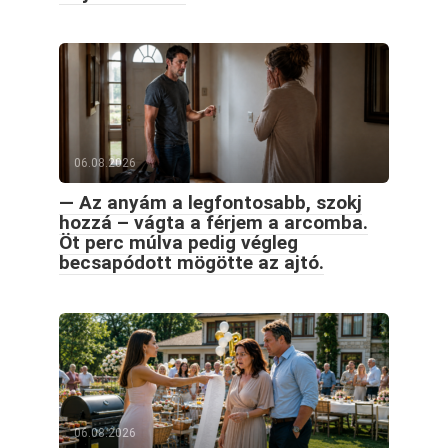
06.08.2026
— Az anyám a legfontosabb, szokj
hozzá – vágta a férjem a arcomba.
Öt perc múlva pedig végleg
becsapódott mögötte az ajtó.
06.08.2026