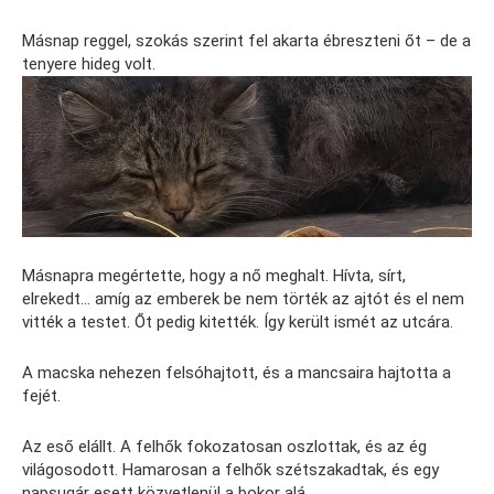
Másnap reggel, szokás szerint fel akarta ébreszteni őt – de a
tenyere hideg volt.
Másnapra megértette, hogy a nő meghalt. Hívta, sírt,
elrekedt… amíg az emberek be nem törték az ajtót és el nem
vitték a testet. Őt pedig kitették. Így került ismét az utcára.
A macska nehezen felsóhajtott, és a mancsaira hajtotta a
fejét.
Az eső elállt. A felhők fokozatosan oszlottak, és az ég
világosodott. Hamarosan a felhők szétszakadtak, és egy
napsugár esett közvetlenül a bokor alá.