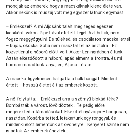
mondják az emberek, hogy a macskáknak kilenc élete van.
Akkor nekünk is muszáj volt még egyszer látnunk egymást…
– Emlékszel? A mi Aljosánk talált meg téged egészen
kicsiként, vakon. Pipettával etetett tejjel. Azt hittük, nem
fogsz meggyógyulni. De túlélted, és csodálatos macska lettél
– bújós, okoska. Soha nem másztál fel az asztalra… Ez
közvetlenül a háború előtt volt. Akkor Leningrádban éltünk.
Aztán elkezdődött a háború, apád elment a frontra, és mi
hárman maradtunk: anya, én, Aljosa… és te.
A macska figyelmesen hallgatta a halk hangját. Mindent
értett – hosszú életet élt az emberek között.
A nő folytatta: – Emlékszel arra a szörnyű blokád télre?
Bombázták a várost, lövöldöztek… Te pedig előre
megérezted a támadásokat. Elkezdtél nyávogni – hangosan,
riasztóan. Kosárba tetted, letakartunk egy ronggyal, és
mindenki előtt lementünk az óvóhelyre… Kenyeret szinte nem
is adtak. Az emberek éheztek…