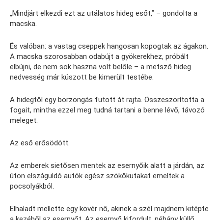
„Mindjárt elkezdi ezt az utálatos hideg esőt,” – gondolta a
macska.
És valóban: a vastag cseppek hangosan kopogtak az ágakon.
A macska szorosabban odabújt a gyökerekhez, próbált
elbújni, de nem sok haszna volt belőle – a metsző hideg
nedvesség már kúszott be kimerült testébe.
A hidegtől egy borzongás futott át rajta. Összeszorította a
fogait, mintha ezzel meg tudná tartani a benne lévő, távozó
meleget.
Az eső erősödött.
Az emberek sietősen mentek az esernyőik alatt a járdán, az
úton elszáguldó autók egész szökőkutakat emeltek a
pocsolyákból.
Elhaladt mellette egy kövér nő, akinek a szél majdnem kitépte
a kezéből az esernyőt. Az esernyő kifordult, néhány küllő