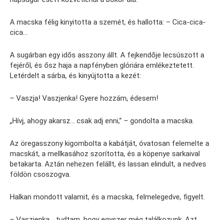
A macska félig kinyitotta a szemét, és hallotta: – Cica-cica-
cica…
A sugárban egy idős asszony állt. A fejkendője lecsúszott a
fejéről, és ősz haja a napfényben glóriára emlékeztetett.
Letérdelt a sárba, és kinyújtotta a kezét:
– Vaszja! Vaszjenka! Gyere hozzám, édesem!
„Hívj, ahogy akarsz… csak adj enni,” – gondolta a macska.
Az öregasszony kigombolta a kabátját, óvatosan felemelte a
macskát, a mellkasához szorította, és a köpenye sarkaival
betakarta. Aztán nehezen felállt, és lassan elindult, a nedves
földön csoszogva.
Halkan mondott valamit, és a macska, felmelegedve, figyelt.
– Vaszjenka… tudtam, hogy egyszer még találkozunk. Azt