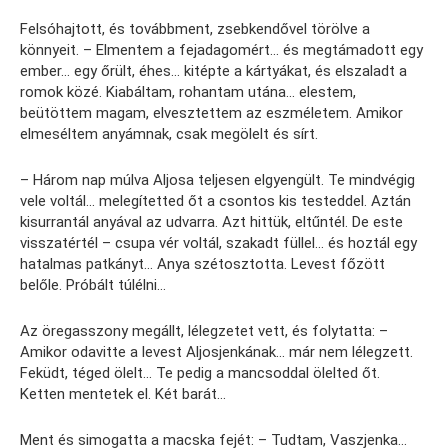
Felsóhajtott, és továbbment, zsebkendővel törölve a
könnyeit. – Elmentem a fejadagomért… és megtámadott egy
ember… egy őrült, éhes… kitépte a kártyákat, és elszaladt a
romok közé. Kiabáltam, rohantam utána… elestem,
beütöttem magam, elvesztettem az eszméletem. Amikor
elmeséltem anyámnak, csak megölelt és sírt.
– Három nap múlva Aljosa teljesen elgyengült. Te mindvégig
vele voltál… melegítetted őt a csontos kis testeddel. Aztán
kisurrantál anyával az udvarra. Azt hittük, eltűntél. De este
visszatértél – csupa vér voltál, szakadt füllel… és hoztál egy
hatalmas patkányt… Anya szétosztotta. Levest főzött
belőle. Próbált túlélni…
Az öregasszony megállt, lélegzetet vett, és folytatta: –
Amikor odavitte a levest Aljosjenkának… már nem lélegzett.
Feküdt, téged ölelt… Te pedig a mancsoddal ölelted őt.
Ketten mentetek el. Két barát…
Ment és simogatta a macska fejét: – Tudtam, Vaszjenka…