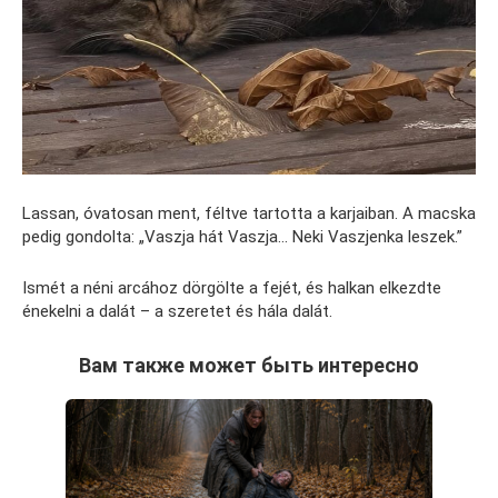
Lassan, óvatosan ment, féltve tartotta a karjaiban. A macska
pedig gondolta: „Vaszja hát Vaszja… Neki Vaszjenka leszek.”
Ismét a néni arcához dörgölte a fejét, és halkan elkezdte
énekelni a dalát – a szeretet és hála dalát.
Вам также может быть интересно