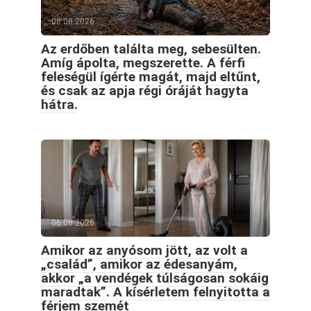
06.08.2026
Az erdőben találta meg, sebesülten.
Amíg ápolta, megszerette. A férfi
feleségül ígérte magát, majd eltűnt,
és csak az apja régi óráját hagyta
hátra.
06.08.2026
Amikor az anyósom jött, az volt a
„család”, amikor az édesanyám,
akkor „a vendégek túlságosan sokáig
maradtak”. A kísérletem felnyitotta a
férjem szemét