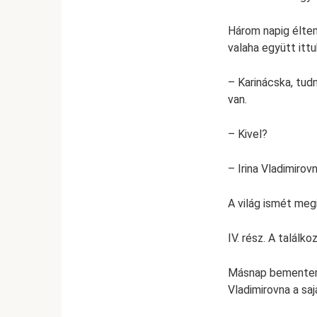
Három napig éltem
valaha együtt ittu
– Karinácska, tud
van.
– Kivel?
– Irina Vladimirovn
A világ ismét meg
IV. rész. A találko
Másnap bementem a
Vladimirovna a saj