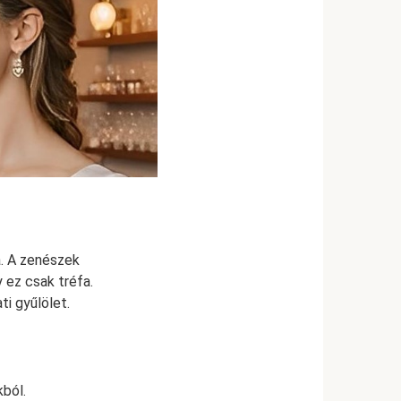
a. A zenészek
 ez csak tréfa.
ti gyűlölet.
kból.