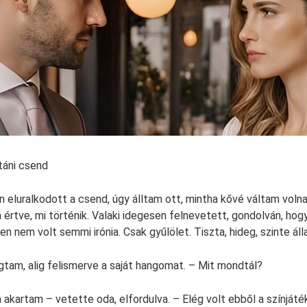
utáni csend
 eluralkodott a csend, úgy álltam ott, mintha kővé váltam voln
értve, mi történik. Valaki idegesen felnevetett, gondolván, hogy
nem volt semmi irónia. Csak gyűlölet. Tiszta, hideg, szinte álla
tam, alig felismerve a saját hangomat. – Mit mondtál?
 akartam – vetette oda, elfordulva. – Elég volt ebből a színjáté