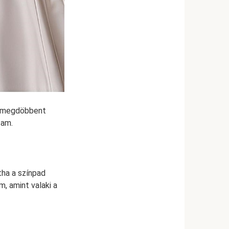
yi megdöbbent
tam.
ha a színpad
, amint valaki a