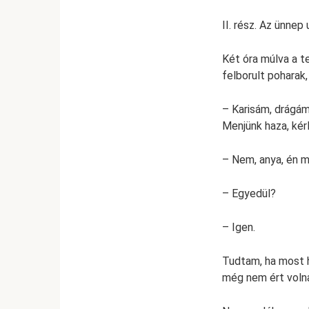
II. rész. Az ünnep
Két óra múlva a te
felborult poharak
– Karisám, drágám
Menjünk haza, kérl
– Nem, anya, én m
– Egyedül?
– Igen.
Tudtam, ha most h
még nem ért volna 