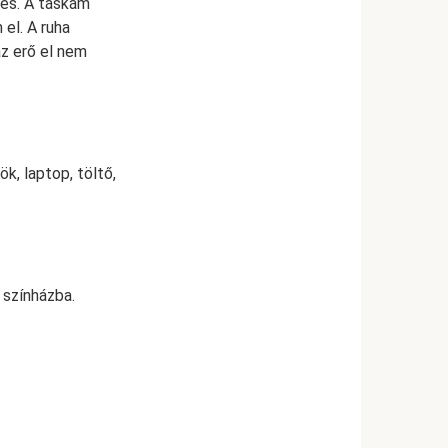
les. A táskám
el. A ruha
z erő el nem
k, laptop, töltő,
.
 színházba.