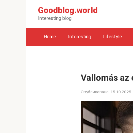
Перейти
Goodblog.world
к
контенту
Interesting blog
Home
Interesting
Lifestyle
Vallomás az 
Опубликовано:
15.10.2025