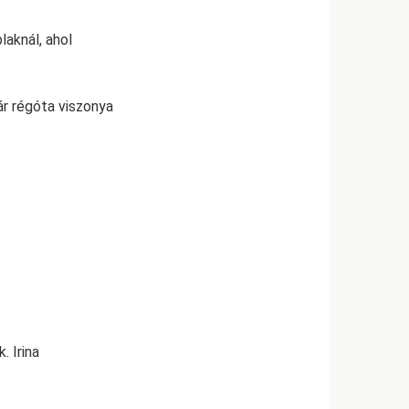
aknál, ahol
ár régóta viszonya
 Irina