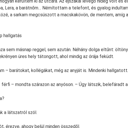
gyan kerültem ki az utcára. Az éjszakai levegő hideg volt és é
pa, Lera, a barátnőm… Némítottam a telefont, és gyalog indultam 
közé, a sarkam megcsúszott a macskakövön, de mentem, amíg a
ap hallgatás
za sem másnap reggel, sem azután. Néhány dolga eltűnt: öltönyö
szekrényen üres hely tátongott, ahol mindig az órája feküdt.
m – barátokat, kollégákat, még az anyját is. Mindenki hallgatott
t férfi – mondta szárazon az anyóson. – Úgy látszik, belefáradt a
ba?
 a látszatról szól.
t, érezve, ahogy belül minden összedől.