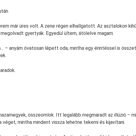
 után
rem már üres volt. A zene régen elhallgatott. Az asztalokon kihű
, megolvadt gyertyák. Egyedül ültem, átölelve magam.
… – anyám óvatosan lépett oda, mintha egy érintéssel is össze
ek.
aradok.
azamegyek, összeomlok. Itt legalább megmaradt az illúzió – m
véget, mintha mindent vissza lehetne tekerni és kijavítani.