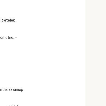
lt ételek,
törhetne. –
intha az ünnep