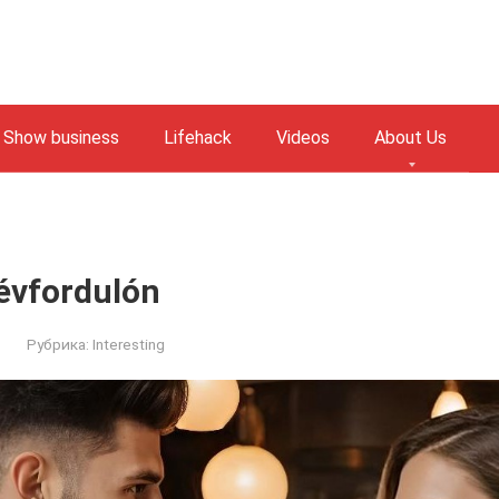
Show business
Lifehack
Videos
About Us
évfordulón
Рубрика:
Interesting