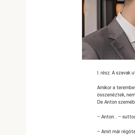
I. rész. A szavak 
Amikor a teremben
összenéztek, nem 
De Anton szemében 
– Anton… – suttog
– Amit már régóta