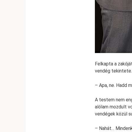
Felkapta a zakóját
vendég tekintete.
– Apa, ne. Hadd m
A testem nem eng
alólam mozdult vo
vendégek közül su
– Nahát… Mindenk