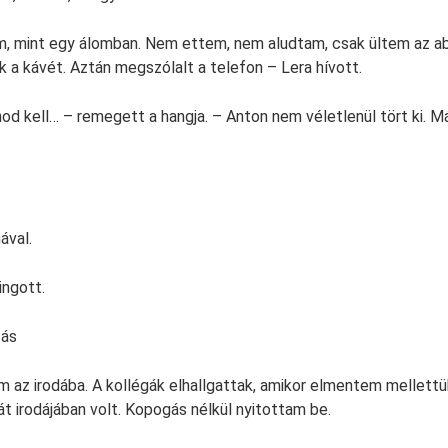
, mint egy álomban. Nem ettem, nem aludtam, csak ültem az abl
k a kávét. Aztán megszólalt a telefon – Lera hívott.
nod kell… – remegett a hangja. – Anton nem véletlenül tört ki. M
ával.
ingott.
zás
z irodába. A kollégák elhallgattak, amikor elmentem mellettük.
át irodájában volt. Kopogás nélkül nyitottam be.