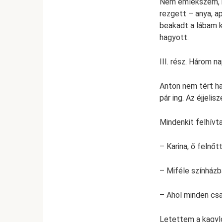
Nem emlékszem, ho
rezgett – anya, a
beakadt a lábam 
hagyott.
III. rész. Három n
Anton nem tért ha
pár ing. Az éjjeli
Mindenkit felhívta
– Karina, ő felnőt
– Miféle színház
– Ahol minden csak
Letettem a kagyló