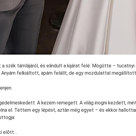
 a szék támlájáról, és elindult a kijárat felé. Mögötte – tucatn
 Anyám felkiáltott, apám felállt, de egy mozdulattal megállítot
enjen.
edelmeskedett. A kezem remegett. A világ inogni kezdett, mint
lna el. Tettem egy lépést, aztán még egyet – és ekkor hallottam
ttogja:
i előtt…