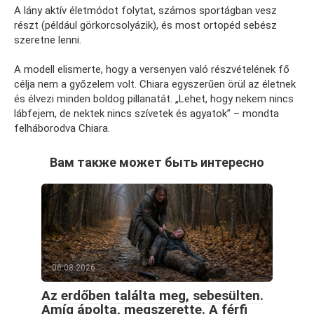
A lány aktív életmódot folytat, számos sportágban vesz
részt (például görkorcsolyázik), és most ortopéd sebész
szeretne lenni.
A modell elismerte, hogy a versenyen való részvételének fő
célja nem a győzelem volt. Chiara egyszerűen örül az életnek
és élvezi minden boldog pillanatát. „Lehet, hogy nekem nincs
lábfejem, de nektek nincs szívetek és agyatok” – mondta
felháborodva Chiara.
Вам также может быть интересно
06.08.2026
Az erdőben találta meg, sebesülten.
Amíg ápolta, megszerette. A férfi