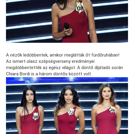
A nézők ledöbbentek, amikor meglátták őt fürdőruhában!
Az ismert olasz szépségverseny eredményei
megdöbbentették az egész világot. A döntő díjátadó során
Chiara Bordi is a három döntős között volt.