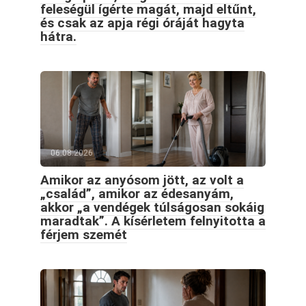
feleségül ígérte magát, majd eltűnt,
és csak az apja régi óráját hagyta
hátra.
06.08.2026
Amikor az anyósom jött, az volt a
„család”, amikor az édesanyám,
akkor „a vendégek túlságosan sokáig
maradtak”. A kísérletem felnyitotta a
férjem szemét