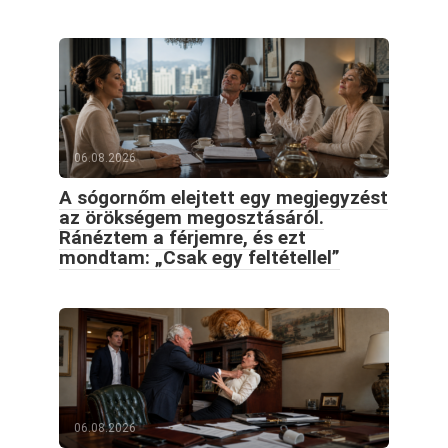
06.08.2026
A sógornőm elejtett egy megjegyzést
az örökségem megosztásáról.
Ránéztem a férjemre, és ezt
mondtam: „Csak egy feltétellel”
06.08.2026