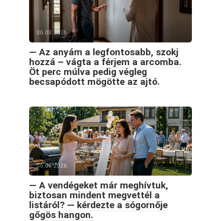
06.08.2026
— Az anyám a legfontosabb, szokj
hozzá – vágta a férjem a arcomba.
Öt perc múlva pedig végleg
becsapódott mögötte az ajtó.
06.08.2026
— A vendégeket már meghívtuk,
biztosan mindent megvettél a
listáról? — kérdezte a sógornője
gőgös hangon.