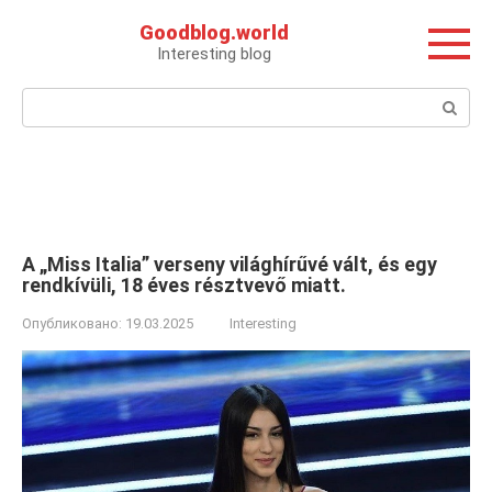
Перейти
Goodblog.world
к
Interesting blog
контенту
Поиск:
A „Miss Italia” verseny világhírűvé vált, és egy
rendkívüli, 18 éves résztvevő miatt.
Опубликовано:
19.03.2025
Interesting