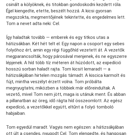
csinált a kölyöknek, és titokban gondoskodni kezdett róla.
Éjjel kiengedte, etette, beszélt hozzá. A kicsi gyorsan
megszokta, megmentőjének tekintette, és engedelmes lett.
Tom a nevet adta neki: Cel.
Így haladtak tovább — emberek és egy titkos utas a
hátizsákban. Két hét telt el. Egy napon a csoport egy sebes
folyóhoz ért, amin egy régi függőhíd vezetett át. A vezetők
megparancsolták, hogy párosával menjenek, és ne egyszerre
lépjenek. A híd több tíz méteren át húzódott, az expedíció
hosszú sorban haladt rajta. Tom kicsit lemaradt — a
hátizsákjában hirtelen mozgás támadt. A kiscica karmolt és
fújt, mintha veszélyt érzett volna. Tom próbálta
megnyugtatni, miközben a többiek már előreindultak. A
vezető, mivel Tom nem jött, maga is utánuk ment. És abban
a pillanatban az öreg, idő rágta híd összeomlott. Az egész
expedíció, a vezetőkkel együtt, eltűnt a folyó tomboló
habjaiban.
Tom egyedül maradt. Vagyis nem egészen: a hátizsákjában
ott ült a csendes, nyugodt Cel. Tom elengedte, és hangosan