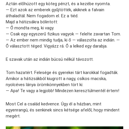
Aztán előhúzott egy köteg pénzt, és a kezébe nyomta.
— Ezt azok az emberek gyűjtötték, akiknek a falvain
áthaladtál. Nem fogadom el. Ez a tiéd.
Majd a hátizsákra bólintott:
— Ő mondta meg, ki vagy.
— Csak egy egyszerű fizikus vagyok — felelte zavartan Tom.
— Az ember nem mindig tudja, ki ő — válaszolta az indián. —
Ő választott téged. Vigyázz rá. Ő a lelked egy darabja.
E szavak után az indián búcsú nélkül távozott.
Tom hazatért. Felesége és gyerekei tárt karokkal fogadták.
Amikor a hátizsákból kiugrott a nagy, csíkos macska,
nyolcéves lánya örömkönnyekben tört ki:
— Apa! Te vagy a legjobb! Mindezen keresztülmentél értem!
Most Cel a család kedvence. Úgy él a házban, mint
egyenrangú, és senkinek sincs kétsége afelől, hogy mindent
megért.