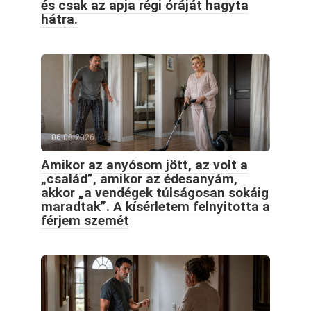
és csak az apja régi óráját hagyta
hátra.
06.08.2026
Amikor az anyósom jött, az volt a
„család”, amikor az édesanyám,
akkor „a vendégek túlságosan sokáig
maradtak”. A kísérletem felnyitotta a
férjem szemét