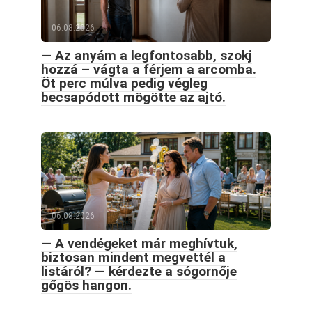
06.08.2026
— Az anyám a legfontosabb, szokj
hozzá – vágta a férjem a arcomba.
Öt perc múlva pedig végleg
becsapódott mögötte az ajtó.
06.08.2026
— A vendégeket már meghívtuk,
biztosan mindent megvettél a
listáról? — kérdezte a sógornője
gőgös hangon.