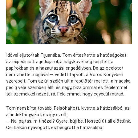
Idővel eljutottak Tijuanába. Tom értesítette a hatóságokat
az expedíció tragédiájáról, a nagykövetség segített a
papírokban és a hazautazási engedélyben. De az ocelotot
nem vihette magával — védett faj volt, a Vörös Könyvben
szerepelt. Tom az út szélén ült a repülőtér mellett, a macska
pedig vele szemben állt, és nagy, bizalommal és félelemmel
teli szemekkel nézett rá. Félelemmel, hogy egyedül marad.
Tom nem bírta tovább. Felsóhajtott, kivette a hátizsákból az
ajándéktárgyakat, és így szólt:
— Na, pajtás, mit nézel? Gyere, bújj be. Hosszú út áll előttünk.
Cel halkan nyávogott, és beugrott a hátizsákba.