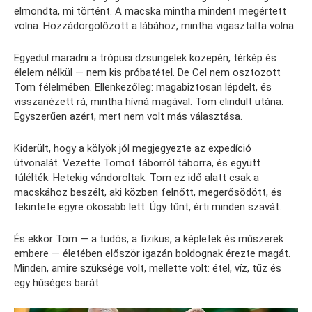
elmondta, mi történt. A macska mintha mindent megértett
volna. Hozzádörgölőzött a lábához, mintha vigasztalta volna.
Egyedül maradni a trópusi dzsungelek közepén, térkép és
élelem nélkül — nem kis próbatétel. De Cel nem osztozott
Tom félelmében. Ellenkezőleg: magabiztosan lépdelt, és
visszanézett rá, mintha hívná magával. Tom elindult utána.
Egyszerűen azért, mert nem volt más választása.
Kiderült, hogy a kölyök jól megjegyezte az expedíció
útvonalát. Vezette Tomot táborról táborra, és együtt
túlélték. Hetekig vándoroltak. Tom ez idő alatt csak a
macskához beszélt, aki közben felnőtt, megerősödött, és
tekintete egyre okosabb lett. Úgy tűnt, érti minden szavát.
És ekkor Tom — a tudós, a fizikus, a képletek és műszerek
embere — életében először igazán boldognak érezte magát.
Minden, amire szüksége volt, mellette volt: étel, víz, tűz és
egy hűséges barát.