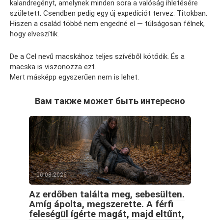
kalandregényt, amelynek minden sora a valóság ihletésére
született. Csendben pedig egy új expedíciót tervez. Titokban.
Hiszen a család többé nem engedné el — túlságosan félnek,
hogy elveszítik.
De a Cel nevű macskához teljes szívéből kötődik. És a
macska is viszonozza ezt.
Mert másképp egyszerűen nem is lehet.
Вам также может быть интересно
06.08.2026
Az erdőben találta meg, sebesülten.
Amíg ápolta, megszerette. A férfi
feleségül ígérte magát, majd eltűnt,