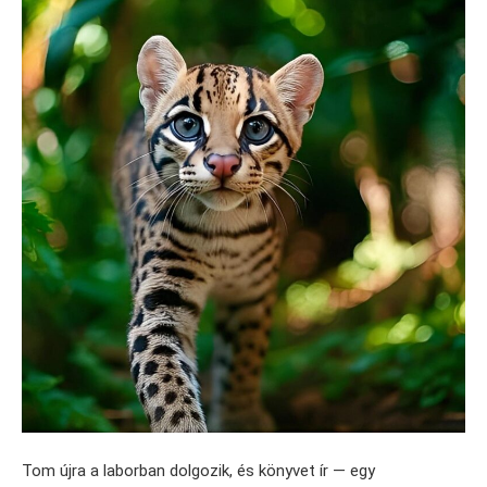
Tom újra a laborban dolgozik, és könyvet ír — egy