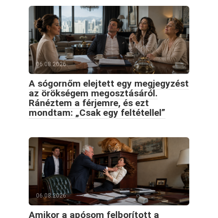
06.08.2026
A sógornőm elejtett egy megjegyzést
az örökségem megosztásáról.
Ránéztem a férjemre, és ezt
mondtam: „Csak egy feltétellel”
06.08.2026
Amikor a apósom felborított a