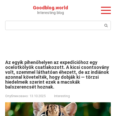
Перейти
Goodblog.world
к
Interesting blog
контенту
Поиск:
Az egyik pihenőhelyen az expedícióhoz egy
ocelotkölyök csatlakozott. A kicsi csontsovány
volt, szemmel láthatóan éhezett, de az indiánok
azonnal követelték, hogy dobják ki — törzsi
hiedelmeik szerint ezek a macskák
balszerencsét hoznak.
Опубликовано:
13.10.2025
Interesting