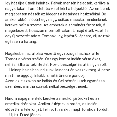
Így hát újra útnak indultak. Falvak mentén haladtak, kerülve a
nagy utakat. Tom ételt és vizet kért a helyiektől. Az emberek
meglepetten nézték az idegent a hatalmas hátizsákkal. De
amikor abból előbújt egy nagy, csíkos macska, mindenkinek
kerekre nyílt a szeme. Az emberek a sámánért futottak, ő
megérkezett, hosszan mormolt valamit, majd ételt, vizet és
egy új vezetőt adott Tomnak. Így, lépésről lépésre, eljutottak
egészen a határig.
Nogalesben az utolsó vezető egy rozoga házhoz vitte
Tomot a város szélén. Ott egy komor indián várta őket,
nehéz, átható tekintettel. Rövid beszélgetés után így szólt:
— Holnap hajnalban indulunk. Mindent én veszek meg. A pénz
miatt ne aggódj. Inkább a határőreidre gondolj.
Azon az éjszakán az indián és Cel némán ültek egymással
szemben, mintha szavak nélkül beszélgetnének.
Három napig mentek, kerülve a mexikói járőröket és az
amerikai drónokat. Amikor átlépték a határt, az indián
elővette a telefonját, felhívott valakit, majd Tomhoz fordult:
— Ülj itt. Érted jönnek.