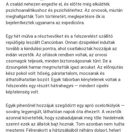
A család nehezen engedte el, és előtte még elküldték
pszichoanalitikushoz és pszichiáterhez. Az orvosok, miután
meghallgatták Tom történetét, meglepetésre ők is
bejelentkeztek ugyanarra az expedícióra.
Egy hét múlva a résztvevőket és a felszerelést szállító
repülőgép leszállt Cancúnban. Onnan dzsipekkel indultak
tovább a kiindulási pontra, ahol csatlakoztak hozzájuk az
indián vezetők. Az oltások rendben voltak, az orvosi
csomagok teljesek, minden biztonságosnak tűnt. De a
dzsungelek hamar megmutatták igazi arcukat. Az előrejutás
kész pokol volt: hőség, páratartalom, mocsarak és
áthatolhatatlan bozót. Egyik táborban kénytelenek voltak a
felszerelés egy részét hátrahagyni — mindent cipelni
képtelenség volt.
Egyik pihenőnél hozzájuk szegődött egy apró ocelotkölyök —
sovány, legyengült, láthatóan napok óta éhezett. A vezetők
azonnal követelték, hogy szabaduljanak meg tőle: hiedelmeik
szerint ezek az állatok bajt hoznak. Tom azonban nem tudta
megtenni. Félrerakott a hátizsákjából néhány dolgot, helyet