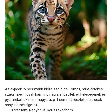
Az expedíció hosszabb időre szólt, de Tomot, mint értékes
szakembert, csak harminc napra engedték el. Feleségének és
gyermekeinek nem magyarázott semmit részletesen, csak
annyit ismételgetett:
— Elfáradtam. Nagyon. Ki kell szakadnom.