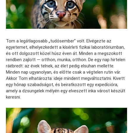
Tom a legátlagosabb „tudósember” volt. Elvégezte az
egyetemet, elhelyezkedett a kísérleti fizikai laboratóriumban,
és ott dolgozott közel húsz éven át. Minden a megszokott
rendben zajlott — otthon, munka, otthon. De egy nap hirtelen
ráébredt: az évek telnek, az élet pedig elsuhan mellette.
Minden nap ugyanolyan, és előtte csak a végtelen rutin vár.
Akkor Tom elhatározta: ideje mindent megváltoztatni. Kivett
egy hónap szabadságot, és beiratkozott egy expedícióra,
amely a dzsungelek mélyén egy elveszett inka várost készült
keresni.