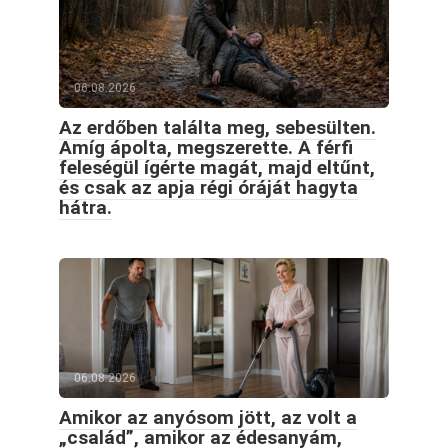
06.08.2026
Az erdőben találta meg, sebesülten.
Amíg ápolta, megszerette. A férfi
feleségül ígérte magát, majd eltűnt,
és csak az apja régi óráját hagyta
hátra.
06.08.2026
Amikor az anyósom jött, az volt a
„család”, amikor az édesanyám,