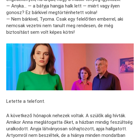
— Anyka… — a bátyja hangja halk lett — miért vagy ilyen
gonosz? Ez bárkivel megtörténhetett volna!
— Nem bárkivel, Tyoma. Csak egy felelőtlen emberrel, aki
nemcsak vezetni nem tanult meg rendesen, de még
biztosítást sem volt képes kötni!
Letette a telefont.
A következő hónapok nehezek voltak. A szülők alig hívták.
Amikor Anna meglátogatta őket, a házban mindig feszültség
uralkodott. Anyja látványosan sóhajtozott, apja hallgatott.
Artyomról nem beszéltek, de a hiánya minden mondatban