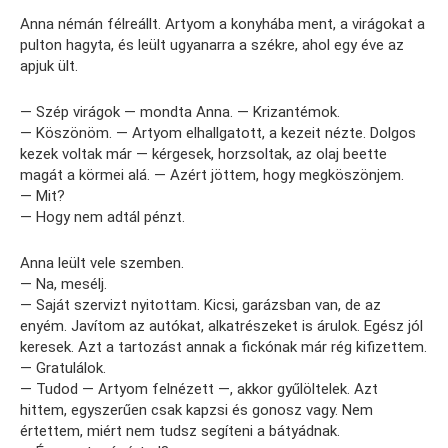
Anna némán félreállt. Artyom a konyhába ment, a virágokat a
pulton hagyta, és leült ugyanarra a székre, ahol egy éve az
apjuk ült.
— Szép virágok — mondta Anna. — Krizantémok.
— Köszönöm. — Artyom elhallgatott, a kezeit nézte. Dolgos
kezek voltak már — kérgesek, horzsoltak, az olaj beette
magát a körmei alá. — Azért jöttem, hogy megköszönjem.
— Mit?
— Hogy nem adtál pénzt.
Anna leült vele szemben.
— Na, mesélj.
— Saját szervizt nyitottam. Kicsi, garázsban van, de az
enyém. Javítom az autókat, alkatrészeket is árulok. Egész jól
keresek. Azt a tartozást annak a fickónak már rég kifizettem.
— Gratulálok.
— Tudod — Artyom felnézett —, akkor gyűlöltelek. Azt
hittem, egyszerűen csak kapzsi és gonosz vagy. Nem
értettem, miért nem tudsz segíteni a bátyádnak.