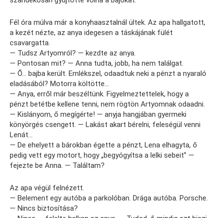
szándékosan gyűjtötte volna a bajokat.
Fél óra múlva már a konyhaasztalnál ültek. Az apa hallgatott,
a kezét nézte, az anya idegesen a táskájának fülét
csavargatta.
— Tudsz Artyomról? — kezdte az anya.
— Pontosan mit? — Anna tudta, jobb, ha nem találgat.
— Ő… bajba került. Emlékszel, odaadtuk neki a pénzt a nyaraló
eladásából? Motorra költötte…
— Anya, erről már beszéltünk. Figyelmeztettelek, hogy a
pénzt betétbe kellene tenni, nem rögtön Artyomnak odaadni.
— Kislányom, ő megígérte! — anyja hangjában gyermeki
könyörgés csengett. — Lakást akart bérelni, feleségül venni
Lenát…
— De ehelyett a bárokban égette a pénzt, Lena elhagyta, ő
pedig vett egy motort, hogy „begyógyítsa a lelki sebeit” —
fejezte be Anna. — Találtam?
Az apa végül felnézett.
— Belement egy autóba a parkolóban. Drága autóba. Porsche.
— Nincs biztosítása?