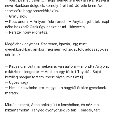
— Igen. És még valami… megismerkedtem egy lánnyal. Katya a
neve. Bankban dolgozik, komoly, érett nő. Jó vele lenni. Azt
tervezzük, hogy összeköltözünk.
— Gratulálok.
— Köszönöm. — Artyom felé fordult. — Anyka, eljöhetek majd
néha hozzád? Csak úgy, beszélgetni. Hiányoztál.
— Persze, hogy eljöhetsz.
Megölelték egymást. Szorosan, igazán, úgy, mint
gyerekkorukban, amikor még nem voltak autók, adósságok és
sérelmek.
— Képzeld, most már nekem is van autóm — mondta Artyom,
miközben elengedte. — Vettem egy törött Toyotát. Saját
kezűleg megjavítottam, most olyan, mint az új.
— Ügyes vagy.
— Neked köszönhetem. Hogy nem hagytál örökre gyereknek
maradni.
Miután elment, Anna sokáig ült a konyhában, és nézte a
krizantémokat. Tényleg gyönyörűek voltak — sárgák, telt