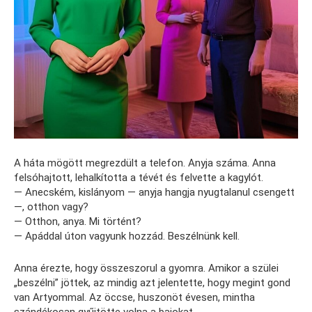
A háta mögött megrezdült a telefon. Anyja száma. Anna
felsóhajtott, lehalkította a tévét és felvette a kagylót.
— Anecském, kislányom — anyja hangja nyugtalanul csengett
—, otthon vagy?
— Otthon, anya. Mi történt?
— Apáddal úton vagyunk hozzád. Beszélnünk kell.
Anna érezte, hogy összeszorul a gyomra. Amikor a szülei
„beszélni” jöttek, az mindig azt jelentette, hogy megint gond
van Artyommal. Az öccse, huszonöt évesen, mintha