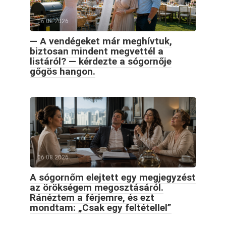
06.08.2026
— A vendégeket már meghívtuk,
biztosan mindent megvettél a
listáról? — kérdezte a sógornője
gőgös hangon.
06.08.2026
A sógornőm elejtett egy megjegyzést
az örökségem megosztásáról.
Ránéztem a férjemre, és ezt
mondtam: „Csak egy feltétellel”