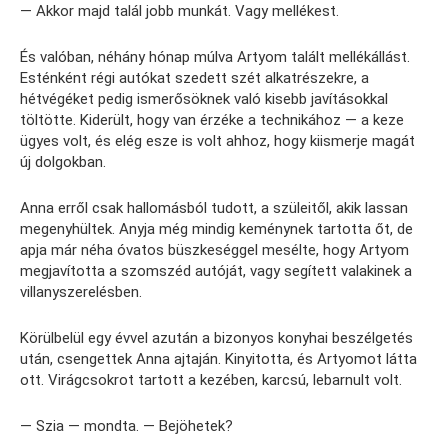
— Akkor majd talál jobb munkát. Vagy mellékest.
És valóban, néhány hónap múlva Artyom talált mellékállást.
Esténként régi autókat szedett szét alkatrészekre, a
hétvégéket pedig ismerősöknek való kisebb javításokkal
töltötte. Kiderült, hogy van érzéke a technikához — a keze
ügyes volt, és elég esze is volt ahhoz, hogy kiismerje magát
új dolgokban.
Anna erről csak hallomásból tudott, a szüleitől, akik lassan
megenyhültek. Anyja még mindig keménynek tartotta őt, de
apja már néha óvatos büszkeséggel mesélte, hogy Artyom
megjavította a szomszéd autóját, vagy segített valakinek a
villanyszerelésben.
Körülbelül egy évvel azután a bizonyos konyhai beszélgetés
után, csengettek Anna ajtaján. Kinyitotta, és Artyomot látta
ott. Virágcsokrot tartott a kezében, karcsú, lebarnult volt.
— Szia — mondta. — Bejöhetek?