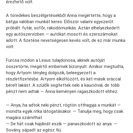
érezhető volt.
A töredékes beszélgetésekből Anna megértette, hogy a
bátyja valóban munkát keres. Először valami egyszerűt
próbált: futár, sofőr, rakodómunkás. Aztán elhelyezkedett
egy autószervizben — autókat mosott és szerszámokat
adott. A fizetése nevetségesen kevés volt, de ez már munka
volt.
Furcsa módon a Lexus tulajdonosa, akinek autóját
összetörte, megértő embernek bizonyult. Amikor megtudta,
hogy Artyom tényleg dolgozik, beleegyezett a
részletfizetésbe. Artyom elköltözött, és két másik sráccal
bérelt lakást. A szülők segítettek neki a kaucióval, de több
pénzt nem adtak — Anna keményen ragaszkodott ehhez.
— Anya, ha adtok neki pénzt, rögtön otthagyja a munkát —
mondta egyik ritka látogatásakor. — Tanulja meg, hogy csak
magára számíthat.
— De hát csak hajdinát eszik — panaszkodott az anya. —
Sovány, sápadt az egész fiú.