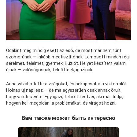
Odakint még mindig esett az eső, de most már nem tűnt
szomorúnak — inkább megtisztítónak. Lemosott minden régi
sérelmet, félelmet, gyermeki illúziót. Helyet készített valami
újnak — valóságosnak, felnőttnek, igazinak.
Anna vázába tette a virágokat, és bekapcsolta a vízforralót.
Holnap új nap lesz — de ma egyszerűen csak annak örült,
hogy van testvére. Egy igazi, felnőtt testvér, aki már tudja,
hogyan kell megoldani a problémákat, és virágot hozni.
Вам также может быть интересно