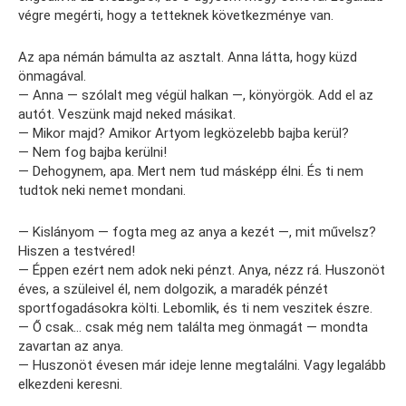
végre megérti, hogy a tetteknek következménye van.
Az apa némán bámulta az asztalt. Anna látta, hogy küzd
önmagával.
— Anna — szólalt meg végül halkan —, könyörgök. Add el az
autót. Veszünk majd neked másikat.
— Mikor majd? Amikor Artyom legközelebb bajba kerül?
— Nem fog bajba kerülni!
— Dehogynem, apa. Mert nem tud másképp élni. És ti nem
tudtok neki nemet mondani.
— Kislányom — fogta meg az anya a kezét —, mit művelsz?
Hiszen a testvéred!
— Éppen ezért nem adok neki pénzt. Anya, nézz rá. Huszonöt
éves, a szüleivel él, nem dolgozik, a maradék pénzét
sportfogadásokra költi. Lebomlik, és ti nem veszitek észre.
— Ő csak… csak még nem találta meg önmagát — mondta
zavartan az anya.
— Huszonöt évesen már ideje lenne megtalálni. Vagy legalább
elkezdeni keresni.