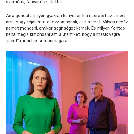
szirmúak, fanyar őszi illattal.
Arra gondolt, milyen gyakran kényszeríti a szeretet az embert
arra, hogy fájdalmat okozzon annak, akit szeret. Milyen nehéz
nemet mondani, amikor segítséget kérnek. És milyen fontos
néha mégis kimondani azt a „nem”-et, hogy a másik végre
„igent” mondhasson önmagára.