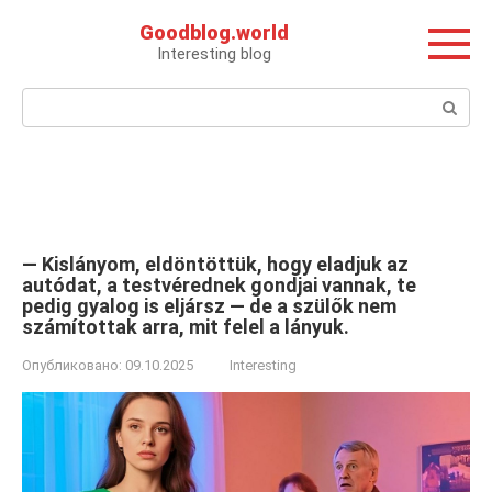
Перейти
Goodblog.world
к
Interesting blog
контенту
Поиск:
— Kislányom, eldöntöttük, hogy eladjuk az
autódat, a testvérednek gondjai vannak, te
pedig gyalog is eljársz — de a szülők nem
számítottak arra, mit felel a lányuk.
Опубликовано:
09.10.2025
Interesting