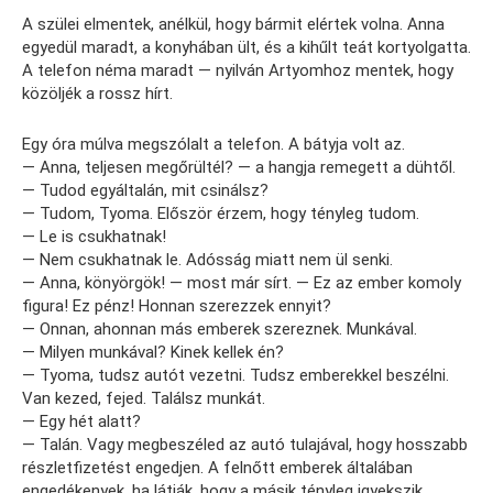
A szülei elmentek, anélkül, hogy bármit elértek volna. Anna
egyedül maradt, a konyhában ült, és a kihűlt teát kortyolgatta.
A telefon néma maradt — nyilván Artyomhoz mentek, hogy
közöljék a rossz hírt.
Egy óra múlva megszólalt a telefon. A bátyja volt az.
— Anna, teljesen megőrültél? — a hangja remegett a dühtől.
— Tudod egyáltalán, mit csinálsz?
— Tudom, Tyoma. Először érzem, hogy tényleg tudom.
— Le is csukhatnak!
— Nem csukhatnak le. Adósság miatt nem ül senki.
— Anna, könyörgök! — most már sírt. — Ez az ember komoly
figura! Ez pénz! Honnan szerezzek ennyit?
— Onnan, ahonnan más emberek szereznek. Munkával.
— Milyen munkával? Kinek kellek én?
— Tyoma, tudsz autót vezetni. Tudsz emberekkel beszélni.
Van kezed, fejed. Találsz munkát.
— Egy hét alatt?
— Talán. Vagy megbeszéled az autó tulajával, hogy hosszabb
részletfizetést engedjen. A felnőtt emberek általában
engedékenyek, ha látják, hogy a másik tényleg igyekszik.