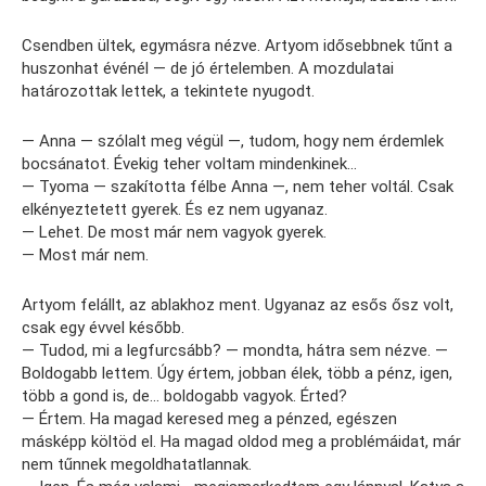
Csendben ültek, egymásra nézve. Artyom idősebbnek tűnt a
huszonhat événél — de jó értelemben. A mozdulatai
határozottak lettek, a tekintete nyugodt.
— Anna — szólalt meg végül —, tudom, hogy nem érdemlek
bocsánatot. Évekig teher voltam mindenkinek…
— Tyoma — szakította félbe Anna —, nem teher voltál. Csak
elkényeztetett gyerek. És ez nem ugyanaz.
— Lehet. De most már nem vagyok gyerek.
— Most már nem.
Artyom felállt, az ablakhoz ment. Ugyanaz az esős ősz volt,
csak egy évvel később.
— Tudod, mi a legfurcsább? — mondta, hátra sem nézve. —
Boldogabb lettem. Úgy értem, jobban élek, több a pénz, igen,
több a gond is, de… boldogabb vagyok. Érted?
— Értem. Ha magad keresed meg a pénzed, egészen
másképp költöd el. Ha magad oldod meg a problémáidat, már
nem tűnnek megoldhatatlannak.