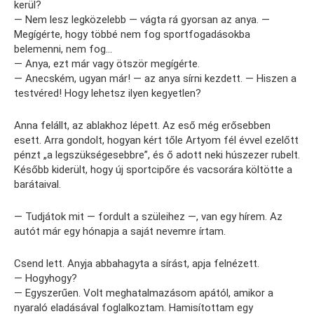
kerül?
— Nem lesz legközelebb — vágta rá gyorsan az anya. —
Megígérte, hogy többé nem fog sportfogadásokba
belemenni, nem fog…
— Anya, ezt már vagy ötször megígérte.
— Anecském, ugyan már! — az anya sírni kezdett. — Hiszen a
testvéred! Hogy lehetsz ilyen kegyetlen?
Anna felállt, az ablakhoz lépett. Az eső még erősebben
esett. Arra gondolt, hogyan kért tőle Artyom fél évvel ezelőtt
pénzt „a legszükségesebbre”, és ő adott neki húszezer rubelt.
Később kiderült, hogy új sportcipőre és vacsorára költötte a
barátaival.
— Tudjátok mit — fordult a szüleihez —, van egy hírem. Az
autót már egy hónapja a saját nevemre írtam.
Csend lett. Anyja abbahagyta a sírást, apja felnézett.
— Hogyhogy?
— Egyszerűen. Volt meghatalmazásom apától, amikor a
nyaraló eladásával foglalkoztam. Hamisítottam egy