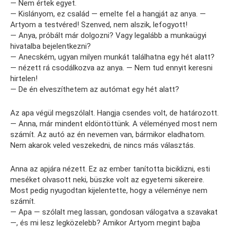
— Nem értek egyet.
— Kislányom, ez család — emelte fel a hangját az anya. —
Artyom a testvéred! Szenved, nem alszik, lefogyott!
— Anya, próbált már dolgozni? Vagy legalább a munkaügyi
hivatalba bejelentkezni?
— Anecském, ugyan milyen munkát találhatna egy hét alatt?
— nézett rá csodálkozva az anya. — Nem tud ennyit keresni
hirtelen!
— De én elveszíthetem az autómat egy hét alatt?
Az apa végül megszólalt. Hangja csendes volt, de határozott.
— Anna, már mindent eldöntöttünk. A véleményed most nem
számít. Az autó az én nevemen van, bármikor eladhatom.
Nem akarok veled veszekedni, de nincs más választás.
Anna az apjára nézett. Ez az ember tanította biciklizni, esti
meséket olvasott neki, büszke volt az egyetemi sikereire.
Most pedig nyugodtan kijelentette, hogy a véleménye nem
számít.
— Apa — szólalt meg lassan, gondosan válogatva a szavakat
—, és mi lesz legközelebb? Amikor Artyom megint bajba