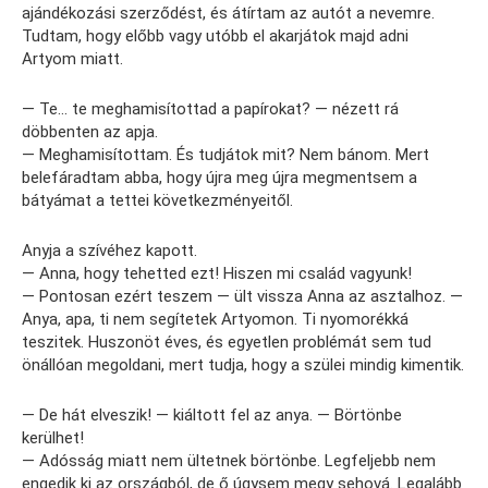
ajándékozási szerződést, és átírtam az autót a nevemre.
Tudtam, hogy előbb vagy utóbb el akarjátok majd adni
Artyom miatt.
— Te… te meghamisítottad a papírokat? — nézett rá
döbbenten az apja.
— Meghamisítottam. És tudjátok mit? Nem bánom. Mert
belefáradtam abba, hogy újra meg újra megmentsem a
bátyámat a tettei következményeitől.
Anyja a szívéhez kapott.
— Anna, hogy tehetted ezt! Hiszen mi család vagyunk!
— Pontosan ezért teszem — ült vissza Anna az asztalhoz. —
Anya, apa, ti nem segítetek Artyomon. Ti nyomorékká
teszitek. Huszonöt éves, és egyetlen problémát sem tud
önállóan megoldani, mert tudja, hogy a szülei mindig kimentik.
— De hát elveszik! — kiáltott fel az anya. — Börtönbe
kerülhet!
— Adósság miatt nem ültetnek börtönbe. Legfeljebb nem
engedik ki az országból, de ő úgysem megy sehová. Legalább