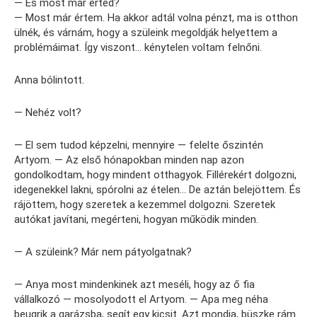
— És most már érted?
— Most már értem. Ha akkor adtál volna pénzt, ma is otthon
ülnék, és várnám, hogy a szüleink megoldják helyettem a
problémáimat. Így viszont… kénytelen voltam felnőni.
Anna bólintott.
— Nehéz volt?
— El sem tudod képzelni, mennyire — felelte őszintén
Artyom. — Az első hónapokban minden nap azon
gondolkodtam, hogy mindent otthagyok. Fillérekért dolgozni,
idegenekkel lakni, spórolni az ételen… De aztán belejöttem. És
rájöttem, hogy szeretek a kezemmel dolgozni. Szeretek
autókat javítani, megérteni, hogyan működik minden.
— A szüleink? Már nem pátyolgatnak?
— Anya most mindenkinek azt meséli, hogy az ő fia
vállalkozó — mosolyodott el Artyom. — Apa meg néha
beugrik a garázsba, segít egy kicsit. Azt mondja, büszke rám.