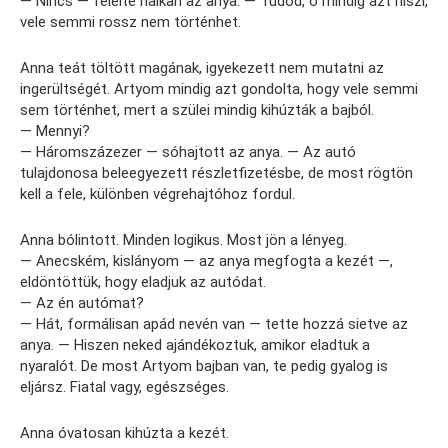
— Nincs — felelte halkan az anya. — Tudod, ő mindig azt hiszi,
vele semmi rossz nem történhet.
Anna teát töltött magának, igyekezett nem mutatni az
ingerültségét. Artyom mindig azt gondolta, hogy vele semmi
sem történhet, mert a szülei mindig kihúzták a bajból.
— Mennyi?
— Háromszázezer — sóhajtott az anya. — Az autó
tulajdonosa beleegyezett részletfizetésbe, de most rögtön
kell a fele, különben végrehajtóhoz fordul.
Anna bólintott. Minden logikus. Most jön a lényeg.
— Anecském, kislányom — az anya megfogta a kezét —,
eldöntöttük, hogy eladjuk az autódat.
— Az én autómat?
— Hát, formálisan apád nevén van — tette hozzá sietve az
anya. — Hiszen neked ajándékoztuk, amikor eladtuk a
nyaralót. De most Artyom bajban van, te pedig gyalog is
eljársz. Fiatal vagy, egészséges.
Anna óvatosan kihúzta a kezét.