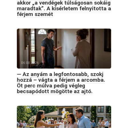
akkor „a vendégek túlságosan sokáig
maradtak”. A kísérletem felnyitotta a
férjem szemét
06.08.2026
— Az anyám a legfontosabb, szokj
hozzá – vágta a férjem a arcomba.
Öt perc múlva pedig végleg
becsapódott mögötte az ajtó.