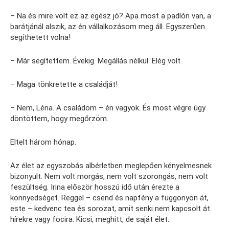
– Na és mire volt ez az egész jó? Apa most a padlón van, a
barátjánál alszik, az én vállalkozásom meg áll. Egyszerűen
segíthetett volna!
– Már segítettem. Évekig. Megállás nélkül. Elég volt.
– Maga tönkretette a családját!
– Nem, Léna. A családom – én vagyok. És most végre úgy
döntöttem, hogy megőrzöm.
Eltelt három hónap.
Az élet az egyszobás albérletben meglepően kényelmesnek
bizonyult. Nem volt morgás, nem volt szorongás, nem volt
feszültség. Irina először hosszú idő után érezte a
könnyedséget. Reggel – csend és napfény a függönyön át,
este – kedvenc tea és sorozat, amit senki nem kapcsolt át
hírekre vagy focira. Kicsi, meghitt, de saját élet.