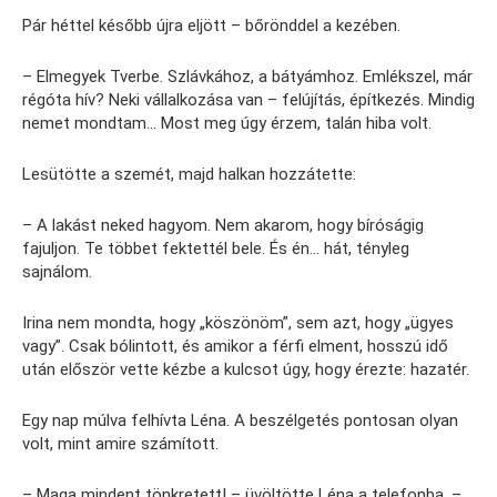
Pár héttel később újra eljött – bőrönddel a kezében.
– Elmegyek Tverbe. Szlávkához, a bátyámhoz. Emlékszel, már
régóta hív? Neki vállalkozása van – felújítás, építkezés. Mindig
nemet mondtam… Most meg úgy érzem, talán hiba volt.
Lesütötte a szemét, majd halkan hozzátette:
– A lakást neked hagyom. Nem akarom, hogy bíróságig
fajuljon. Te többet fektettél bele. És én… hát, tényleg
sajnálom.
Irina nem mondta, hogy „köszönöm”, sem azt, hogy „ügyes
vagy”. Csak bólintott, és amikor a férfi elment, hosszú idő
után először vette kézbe a kulcsot úgy, hogy érezte: hazatér.
Egy nap múlva felhívta Léna. A beszélgetés pontosan olyan
volt, mint amire számított.
– Maga mindent tönkretett! – üvöltötte Léna a telefonba. –