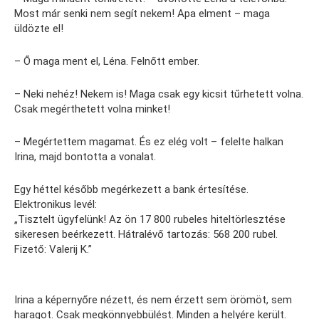
Most már senki nem segít nekem! Apa elment – maga
üldözte el!
– Ő maga ment el, Léna. Felnőtt ember.
– Neki nehéz! Nekem is! Maga csak egy kicsit tűrhetett volna.
Csak megérthetett volna minket!
– Megértettem magamat. És ez elég volt – felelte halkan
Irina, majd bontotta a vonalat.
Egy héttel később megérkezett a bank értesítése.
Elektronikus levél:
„Tisztelt ügyfelünk! Az ön 17 800 rubeles hiteltörlesztése
sikeresen beérkezett. Hátralévő tartozás: 568 200 rubel.
Fizető: Valerij K.”
Irina a képernyőre nézett, és nem érzett sem örömöt, sem
haragot. Csak megkönnyebbülést. Minden a helyére került.