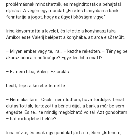
problémásnak minősítették, és megindították a behajtási
eljárást. A végén egy mondat: „Fizetés hiányában a bank
fenntartja a jogot, hogy az ügyet bíróságra vigye.”
Irina kinyomtatta a levelet, és letette a konyhaasztalra.
Amikor este Valerij belépett a konyhába, az arca elsötétült.
– Milyen ember vagy te, Ira… – kezdte rekedten. – Tényleg be
akarsz adni a rendőrségre? Egyetlen hiba miatt?
– Ez nem hiba, Valerij. Ez árulás.
Leült, fejét a kezébe temette.
– Nem akartam… Csak… nem tudtam, hová forduljak. Lénát
elutasították, tartozott a bérleti díjjal, a bankja már be sem
engedte. És te… te mindig megbízható voltál. Azt gondoltam
– hát mi baj lehet belőle?
Irina nézte, és csak egy gondolat járt a fejében: „Istenem,