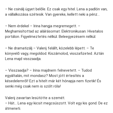
– Ne csinálj ügyet belőle. Ez csak egy hitel. Lena a padlón van,
a vállalkozása szétesik. Van gyereke, kellett neki a pénz…
– Nem érdekel – Irina hangja megremegett. –
Meghamisítottad az aláírásomat. Elektronikusan. Hivatalos
portálon. Figyelmeztetés nélkül. Beleegyezésem nélkül.
– Ne dramatizálj – Valerij felállt, közelebb lépett. – Te
könyvelő vagy, megoldod. Kiszámolod, visszafizeted. Aztán
Lena majd visszaadja.
– Visszaadja? – Irina majdnem felnevetett. – Tudod
egyáltalán, mit mondasz? Most jött értesítés a
késedelemről! Ezt a hitelt már két hónapja nem fizetik! És
senki még csak nem is szólt róla!
Valerij zavartan lesütötte a szemét.
– Hát… Lena egy kicsit megcsúszott. Volt egy kis gond. De ez
átmeneti.