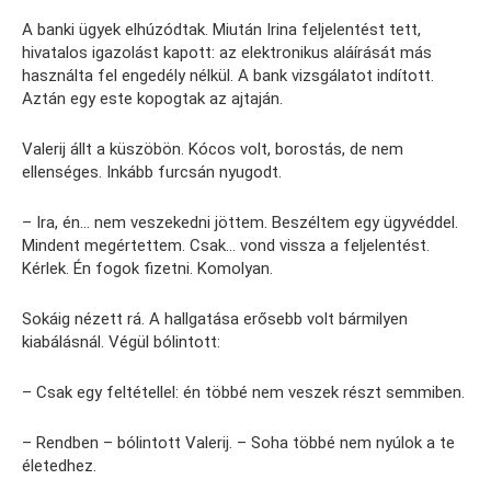
A banki ügyek elhúzódtak. Miután Irina feljelentést tett,
hivatalos igazolást kapott: az elektronikus aláírását más
használta fel engedély nélkül. A bank vizsgálatot indított.
Aztán egy este kopogtak az ajtaján.
Valerij állt a küszöbön. Kócos volt, borostás, de nem
ellenséges. Inkább furcsán nyugodt.
– Ira, én… nem veszekedni jöttem. Beszéltem egy ügyvéddel.
Mindent megértettem. Csak… vond vissza a feljelentést.
Kérlek. Én fogok fizetni. Komolyan.
Sokáig nézett rá. A hallgatása erősebb volt bármilyen
kiabálásnál. Végül bólintott:
– Csak egy feltétellel: én többé nem veszek részt semmiben.
– Rendben – bólintott Valerij. – Soha többé nem nyúlok a te
életedhez.