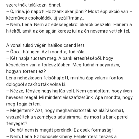
szeretnék találkozni önnel.
– Ó, Irina, jó napot! Hozzánk akar jönni? Most épp akció van –
kézműves csokoládék, új szállítmány…
– Nem, Léna. Nem az édességekről akarok beszélni. Hanem a
hitelről, amit az ön apján keresztül az én nevemre vettek fel.
A vonal túlsó végén halálos csend lett.
– Ööö… hát igen. Azt mondta, tud róla…
– Két napja tudtam meg. A bank értesítéséből, hogy
késedelem van a törlesztésben. Meg tudná magyarázni,
hogyan történt ez?
Léna nehézkesen felsóhajtott, mintha épp valami fontos
dologból szakították volna ki.
– Nézze, tényleg nagy hajtás volt. Nem gondoltam, hogy ilyen
hevesen reagál. Mi mindent visszafizetünk. Apa mondta, hogy
meg fogja érteni.
– Megértem? Azt, hogy meghamisították az aláírásomat,
visszaéltek a személyes adataimmal, és most a bank perrel
fenyeget?
– De hát nem is magát perelnék! Ez csak formaság!
– Nem, Léna. Ez bűncselekmény. Feljelentést teszek a