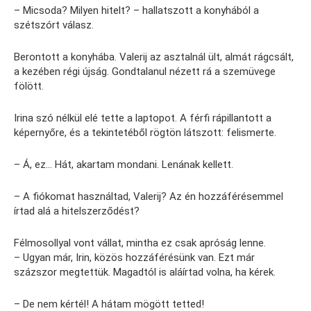
– Micsoda? Milyen hitelt? – hallatszott a konyhából a
szétszórt válasz.
Berontott a konyhába. Valerij az asztalnál ült, almát rágcsált,
a kezében régi újság. Gondtalanul nézett rá a szemüvege
fölött.
Irina szó nélkül elé tette a laptopot. A férfi rápillantott a
képernyőre, és a tekintetéből rögtön látszott: felismerte.
– Á, ez… Hát, akartam mondani. Lenának kellett.
– A fiókomat használtad, Valerij? Az én hozzáférésemmel
írtad alá a hitelszerződést?
Félmosollyal vont vállat, mintha ez csak apróság lenne.
– Ugyan már, Irin, közös hozzáférésünk van. Ezt már
százszor megtettük. Magadtól is aláírtad volna, ha kérek.
– De nem kértél! A hátam mögött tetted!