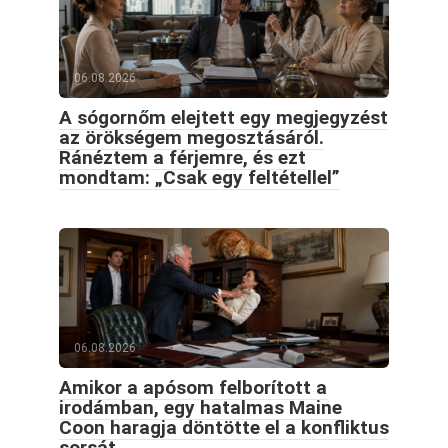
06.08.2026
A sógornőm elejtett egy megjegyzést
az örökségem megosztásáról.
Ránéztem a férjemre, és ezt
mondtam: „Csak egy feltétellel”
06.08.2026
Amikor a apósom felborított a
irodámban, egy hatalmas Maine
Coon haragja döntötte el a konfliktus
sorsát