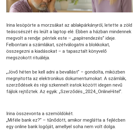
Irina lesöpörte a morzsákat az ablakpárkányról, letette a zöld
teáscsészét és leült a laptop elé. Ebben a házban mindennek
megvolt a rendje: péntek este – „papírrendezés” ideje.
Felbontani a számlákat, szétválogatni a blokkokat,
összegezni a kiadásokat – a tapasztalt könyvelő
megszokott rituáléja.
„Jövő héten be kell adni a bevallást” – gondolta, miközben
megnyitotta az elektronikus dokumentumokat. A számlák,
szerződések és régi szkennelt iratok között idegen nevű
fájlok rejtőztek. Az egyik: „Szerződés_2024_OnlineHitel”.
Irina összevonta a szemöldökét.
„Miféle bank ez?” – tűnődött, amikor meglátta a fejlécben
egy online bank logóját, amellyel soha nem volt dolga.