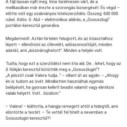
A fájl lassan nyílt meg. Irina türelmesen várt, de a
mellkasában már érezte a szorongás bizsergését. És végül –
előtte volt egy szabványos hitelszerződés. Összeg: 600 000
rubel. Adós: ő. Alul – elektronikus aláírás, a „Gosuszlugi”
portálon keresztül generálva.
Megdermedt. Aztán hirtelen felugrott, és az íróasztalhoz
lépett – ellenőrizni az útlevelét, adóazonosítóját, minden
adatát, ami „kiszivároghatott”. Minden a helyén volt.
Tudta, hogy ezt a szerződést nem írta alá. De… lehet, hogy az
ő fiókján keresztül kötötték meg a „Gosuszlugin”?
„A jelszót csak Valera tudja…” – villant át az agyán. – „Ahogy
én is tudom az övét. Mindketten használtuk egymás
belépését, ha gyorsan kellett beadni valamit vagy elintézni
valaki helyett. Volt… bizalom.”
– Valera! – kiáltotta, a hangja remegett attól a hidegtől, ami
elöntötte a testét. – Te vettél fel hitelt a nevemben a
Gosuszlugin keresztül?!