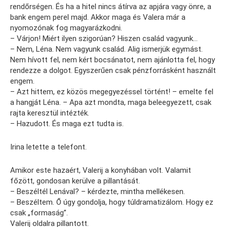
rendőrségen. És ha a hitel nincs átírva az apjára vagy önre, a
bank engem perel majd. Akkor maga és Valera már a
nyomozónak fog magyarázkodni.
– Várjon! Miért ilyen szigorúan? Hiszen család vagyunk…
– Nem, Léna. Nem vagyunk család. Alig ismerjük egymást.
Nem hívott fel, nem kért bocsánatot, nem ajánlotta fel, hogy
rendezze a dolgot. Egyszerűen csak pénzforrásként használt
engem.
– Azt hittem, ez közös megegyezéssel történt! – emelte fel
a hangját Léna. – Apa azt mondta, maga beleegyezett, csak
rajta keresztül intézték.
– Hazudott. És maga ezt tudta is.
Irina letette a telefont.
Amikor este hazaért, Valerij a konyhában volt. Valamit
főzött, gondosan kerülve a pillantását.
– Beszéltél Lenával? – kérdezte, mintha mellékesen.
– Beszéltem. Ő úgy gondolja, hogy túldramatizálom. Hogy ez
csak „formaság”.
Valerij oldalra pillantott.