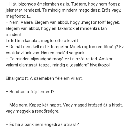
– Hát, bizonyos értelemben az is. Tudtam, hogy nem fogsz
jelenetet rendezni. Te mindig mindent megoldasz. Erős vagy,
megfontolt…
– Nem, Valera. Elegem van abból, hogy „megfontolt” legyek.
Elegem van abból, hogy én takarítok el mindenki után
mindent.
Letette a kanalat, megtörölte a kezét.
– De hát nem kell ezt kiteregetni. Minek rögtön rendőrség? Ez
csak köztünk van. Hiszen család vagyunk.
– Te minden aljasságod mögé ezt a szót rejted. Amikor
valami alantasat teszel, mindig a „családra” hivatkozol.
Elhallgatott. A szemében félelem villant.
– Beadtad a feljelentést?
– Még nem. Kapsz két napot. Vagy magad intézed át a hitelt,
vagy megyek a rendőrségre.
– És ha a bank nem engedi az átírást?