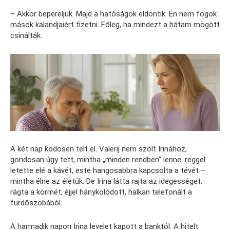
– Akkor bepereljük. Majd a hatóságok eldöntik. Én nem fogok
mások kalandjaiért fizetni. Főleg, ha mindezt a hátam mögött
csinálták.
A két nap ködösen telt el. Valerij nem szólt Irinához,
gondosan úgy tett, mintha „minden rendben” lenne: reggel
letette elé a kávét, este hangosabbra kapcsolta a tévét –
mintha élne az életük. De Irina látta rajta az idegességet:
rágta a körmét, éjjel hánykolódott, halkan telefonált a
fürdőszobából.
A harmadik napon Irina levelet kapott a banktól. A hitelt