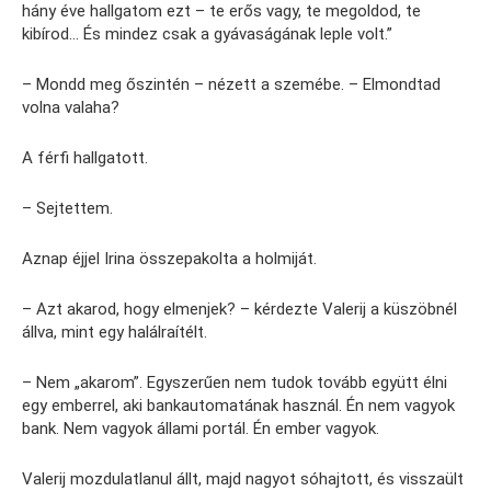
hány éve hallgatom ezt – te erős vagy, te megoldod, te
kibírod… És mindez csak a gyávaságának leple volt.”
– Mondd meg őszintén – nézett a szemébe. – Elmondtad
volna valaha?
A férfi hallgatott.
– Sejtettem.
Aznap éjjel Irina összepakolta a holmiját.
– Azt akarod, hogy elmenjek? – kérdezte Valerij a küszöbnél
állva, mint egy halálraítélt.
– Nem „akarom”. Egyszerűen nem tudok tovább együtt élni
egy emberrel, aki bankautomatának használ. Én nem vagyok
bank. Nem vagyok állami portál. Én ember vagyok.
Valerij mozdulatlanul állt, majd nagyot sóhajtott, és visszaült