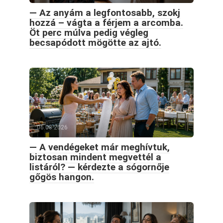
— Az anyám a legfontosabb, szokj
hozzá – vágta a férjem a arcomba.
Öt perc múlva pedig végleg
becsapódott mögötte az ajtó.
06.08.2026
— A vendégeket már meghívtuk,
biztosan mindent megvettél a
listáról? — kérdezte a sógornője
gőgös hangon.