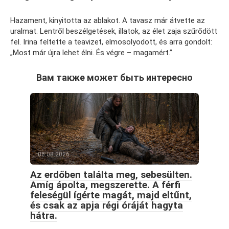
Hazament, kinyitotta az ablakot. A tavasz már átvette az
uralmat. Lentről beszélgetések, illatok, az élet zaja szűrődött
fel. Irina feltette a teavizet, elmosolyodott, és arra gondolt:
„Most már újra lehet élni. És végre – magamért.”
Вам также может быть интересно
06.08.2026
Az erdőben találta meg, sebesülten.
Amíg ápolta, megszerette. A férfi
feleségül ígérte magát, majd eltűnt,
és csak az apja régi óráját hagyta
hátra.