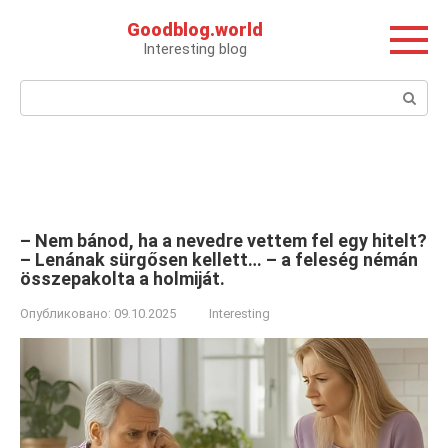
Перейти
Goodblog.world
к
Interesting blog
контенту
Поиск:
– Nem bánod, ha a nevedre vettem fel egy hitelt?
– Lenának sürgősen kellett… – a feleség némán
összepakolta a holmiját.
Опубликовано:
09.10.2025
Interesting