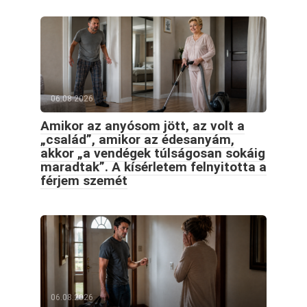
06.08.2026
Amikor az anyósom jött, az volt a
„család”, amikor az édesanyám,
akkor „a vendégek túlságosan sokáig
maradtak”. A kísérletem felnyitotta a
férjem szemét
06.08.2026