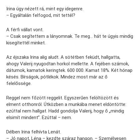
Irina úgy nézett rá, mint egy idegenre.
– Egyáltalán felfogod, mit tettél?
A férfi vállat vont.
– Csak segítettem a lányomnak. Te meg… hát te úgyis mindig
kisegítettél minket.
Az éjszaka Irina alig aludt. A sötétben feküdt, hallgatta,
ahogy Valerij nyugodtan horkol mellette. A fejében számok,
dátumok, kamatok keringtek. 600 000. Kamat 18%. Két hónap
késés. Bírságok, pótlékok. Mindez most már az ő
felelőssége.
Reggel nem főzött reggelit. Egyszerűen felöltözött és
elment otthonról. Útközben a munkába menet eldöntötte:
ezúttal nem hallgat. Hadd gondolja Valerij, hogy ő „mindig
elsimít mindent”. Ezúttal – nem.
Délben Irina felhívta Lenát.
– Jó napot, Léna – kezdte száraz hangon. – Személyesen