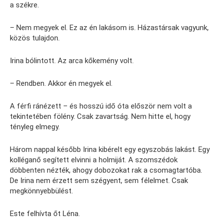
a székre.
– Nem megyek el. Ez az én lakásom is. Házastársak vagyunk,
közös tulajdon.
Irina bólintott. Az arca kőkemény volt.
– Rendben. Akkor én megyek el.
A férfi ránézett – és hosszú idő óta először nem volt a
tekintetében fölény. Csak zavartság. Nem hitte el, hogy
tényleg elmegy.
Három nappal később Irina kibérelt egy egyszobás lakást. Egy
kolléganő segített elvinni a holmiját. A szomszédok
döbbenten nézték, ahogy dobozokat rak a csomagtartóba.
De Irina nem érzett sem szégyent, sem félelmet. Csak
megkönnyebbülést.
Este felhívta őt Léna.